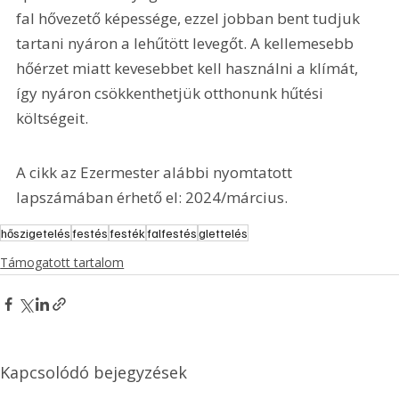
fal hővezető képessége, ezzel jobban bent tudjuk 
tartani nyáron a lehűtött levegőt. A kellemesebb 
hőérzet miatt kevesebbet kell használni a klímát, 
így nyáron csökkenthetjük otthonunk hűtési 
költségeit.
A cikk az Ezermester alábbi nyomtatott 
lapszámában érhető el: 2024/március.
hőszigetelés
festés
festék
falfestés
glettelés
Támogatott tartalom
Kapcsolódó bejegyzések