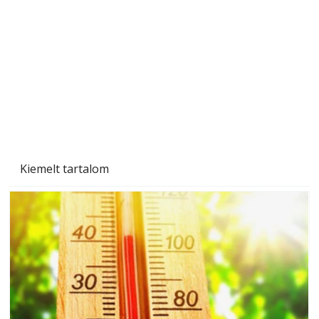
Tiszta homlokzat éveken át
Kiemelt tartalom