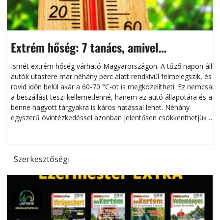
Extrém hőség: 7 tanács, amivel
megóvhatjuk autónkat a nyári károktól
Ismét extrém hőség várható Magyarországon. A tűző napon álló
autók utastere már néhány perc alatt rendkívül felmelegszik, és
rövid időn belül akár a 60-70 °C-ot is megközelítheti. Ez nemcsak
n
a beszállást teszi kellemetlenné, hanem az autó állapotára és a
benne hagyott tárgyakra is káros hatással lehet. Néhány
egyszerű óvintézkedéssel azonban jelentősen csökkenthetjük a
hőség káros hatásait.
l
Szerkesztőségi