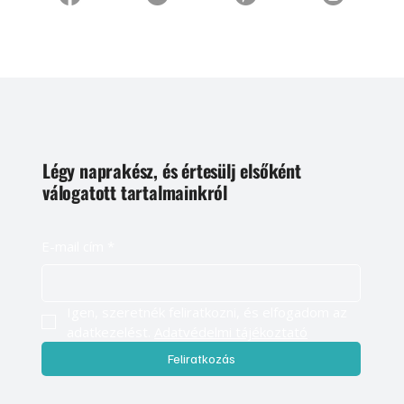
Légy naprakész, és értesülj elsőként
válogatott tartalmainkról
E-mail cím
*
Igen, szeretnék feliratkozni, és elfogadom az 
adatkezelést. 
Adatvédelmi tájékoztató
Feliratkozás