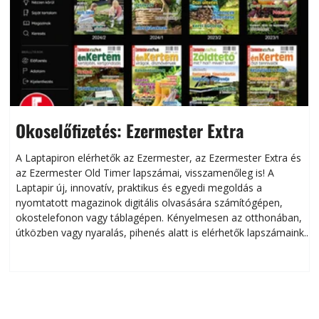
Okoselőfizetés: Ezermester Extra
A Laptapiron elérhetők az Ezermester, az Ezermester Extra és
az Ezermester Old Timer lapszámai, visszamenőleg is! A
Laptapir új, innovatív, praktikus és egyedi megoldás a
L
nyomtatott magazinok digitális olvasására számítógépen,
okostelefonon vagy táblagépen. Kényelmesen az otthonában,
útközben vagy nyaralás, pihenés alatt is elérhetők lapszámaink.
ú
Bárhol, bármikor, akár külföldön élve vagy dolgozva is
B
olvashatók az Ezermester lapszámai. A Laptapir kényelmes
megoldás, mert: – t