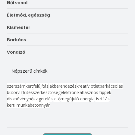
Női vonal
Életmód, egészség
Kismester
Barkács
Vonalzó
Népszerű címkék
szerszám
kert
felújítás
lakberendezés
kreatív ötlet
barkácsolás
bútor
víz
fűtés
szerkesztőség
elektronika
hasznos tippek
dísznövény
hőszigetelés
tető
megújuló energia
tisztítás
kerti munka
beton
nyár