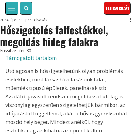
FELIRATKOZÁS
2024. ápr. 2.
1 perc olvasás
Hőszigetelés falfestékkel,
megoldás hideg falakra
Frissítve:
jún. 30.
Támogatott tartalom
Utólagosan is hőszigetelhetünk olyan problémás 
esetekben, mint társasházi lakásunk falai, 
műemlék típusú épületek, panelházak stb. 
Az alább javasolt rendszer megoldással utólag is, 
viszonylag egyszerűen szigetelhetjük bármikor, az 
időjárástól függetlenül, akár a hűvös gyerekszobát, 
mosdó helyiséget. Mindezt anélkül, hogy 
esztétikailag az kihatna az épület kültéri 