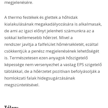
megjelenésére.
A thermo festékek és glettek a hőhidak 
kialakulásának megakadályozására is alkalmasak, 
de ami az igazi előnyt jelenheti számunkra az a 
sokkal kellemesebb hőérzet. Mivel a 
rendszer javítja a falfelület hőmérsékletét, ezáltal 
csökkentjük a penész megjelenésének lehetőségét 
is. Természetesen ezen anyagok hőszigetelő 
képessége nem versenyezhet a vastag EPS szigetelő 
táblákkal, de a hőérzetet pozitívan befolyásolják a 
homlokzati falak hidegsugárzásának 
megszüntetésével.
Télen: