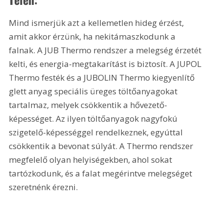
Mind ismerjük azt a kellemetlen hideg érzést, 
amit akkor érzünk, ha nekitámaszkodunk a 
falnak. A JUB Thermo rendszer a melegség érzetét 
kelti, és energia-megtakarítást is biztosít. A JUPOL 
Thermo festék és a JUBOLIN Thermo kiegyenlítő 
glett anyag speciális üreges töltőanyagokat 
tartalmaz, melyek csökkentik a hővezető-
képességet. Az ilyen töltőanyagok nagyfokú 
szigetelő-képességgel rendelkeznek, egyúttal 
csökkentik a bevonat súlyát. A Thermo rendszer 
megfelelő olyan helyiségekben, ahol sokat 
tartózkodunk, és a falat megérintve melegséget 
szeretnénk érezni.