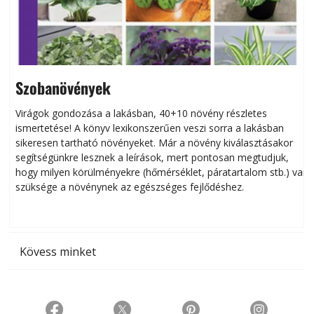
Szobanövények
Virágok gondozása a lakásban, 40+10 növény részletes
ismertetése! A könyv lexikonszerűen veszi sorra a lakásban
s
sikeresen tart­ha­tó növényeket. Már a növény kiválasztásakor
h
segítségünkre lesznek a leírások, mert pontosan megtudjuk,
k
hogy milyen körülményekre (hőmérséklet, páratartalom stb.) van
szüksége a növénynek az egészséges fejlődéshez.
t
Kövess minket