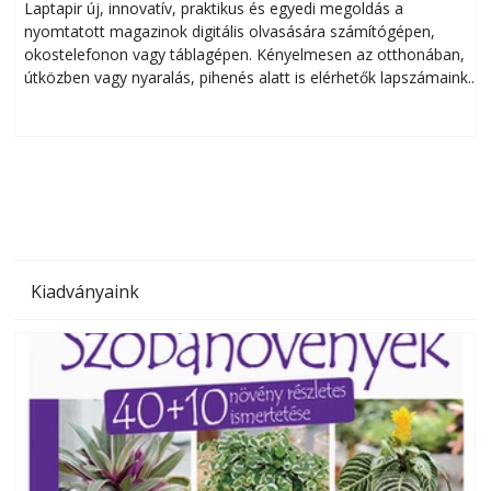
Laptapir új, innovatív, praktikus és egyedi megoldás a
L
nyomtatott magazinok digitális olvasására számítógépen,
okostelefonon vagy táblagépen. Kényelmesen az otthonában,
útközben vagy nyaralás, pihenés alatt is elérhetők lapszámaink.
ú
Bárhol, bármikor, akár külföldön élve vagy dolgozva is
B
olvashatók az Ezermester lapszámai. A Laptapir kényelmes
megoldás, mert: – t
Kiadványaink