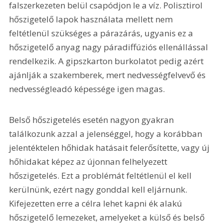
falszerkezeten belül csapódjon le a víz. Polisztirol 
hőszigetelő lapok használata mellett nem 
feltétlenül szükséges a párazárás, ugyanis ez a 
hőszigetelő anyag nagy páradiffúziós ellenállással 
rendelkezik. A gipszkarton burkolatot pedig azért 
ajánlják a szakemberek, mert nedvességfelvevő és 
nedvességleadó képessége igen magas.
Belső hőszigetelés esetén nagyon gyakran 
találkozunk azzal a jelenséggel, hogy a korábban 
jelentéktelen hőhidak hatásait felerősítette, vagy új 
hőhidakat képez az újonnan felhelyezett 
hőszigetelés. Ezt a problémát feltétlenül el kell 
kerülnünk, ezért nagy gonddal kell eljárnunk. 
Kifejezetten erre a célra lehet kapni ék alakú 
hőszigetelő lemezeket, amelyeket a külső és belső 