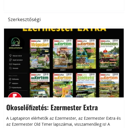
hőség káros hatásait.
l
Szerkesztőségi
Okoselőfizetés: Ezermester Extra
A Laptapiron elérhetők az Ezermester, az Ezermester Extra és
az Ezermester Old Timer lapszámai, visszamenőleg is! A