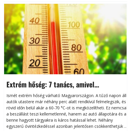
Extrém hőség: 7 tanács, amivel
megóvhatjuk autónkat a nyári károktól
Ismét extrém hőség várható Magyarországon. A tűző napon álló
autók utastere már néhány perc alatt rendkívül felmelegszik, és
rövid időn belül akár a 60-70 °C-ot is megközelítheti. Ez nemcsak
n
a beszállást teszi kellemetlenné, hanem az autó állapotára és a
benne hagyott tárgyakra is káros hatással lehet. Néhány
egyszerű óvintézkedéssel azonban jelentősen csökkenthetjük a