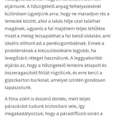
eljárnunk. A hőszigetelő anyag felhelyezésénél 
különösen ügyeljünk arra, hogy ne maradjon rés a 
lemezek között, ahol a lakás hője utat találhat 
magának, ugyanis a fal majdnem teljes lehűlése 
miatt a meleg lecsapódhat a fal belső oldalán, ami 
ideális otthont ad a penészgombáknak. Ennek a 
problémának a kiküszöbölésére legjobb, ha 
levegőzáró réteget használunk. A leggyakoribb 
eljárás az, hogy a hőszigetelő lemezre átlapolt és 
összeragasztott fóliát rögzítünk, és erre kerül a 
gipszkarton burkolat, amelyet szintén gondosan 
tapaszolunk.
A fólia azért is ésszerű döntés, mert teljes 
párazárást tudunk biztosítani vele, így 
megakadályozzuk, hogy a páradiffúzió során a 