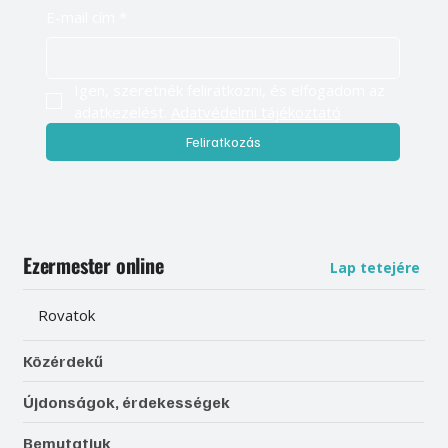
E-mail cím
*
Igen, szeretnék feliratkozni, és elfogadom az 
adatkezelést. 
Adatvédelmi tájékoztató
Feliratkozás
Ezermester online
Lap tetejére
Rovatok
Közérdekű
Újdonságok, érdekességek
Bemutatjuk