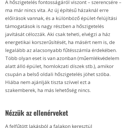
A hőszigetelés fontosságáról viszont – szerencsére – 
ma már nincs vita. Az új építésű házaknál erre 
előírások vannak, és a különböző épület-felújítási 
támogatások is nagy részben a hőszigetelés 
javítását célozzák. Aki csak teheti, elvégzi a ház 
energetikai korszerűsítését, ha másért nem is, de 
legalább az alacsonyabb fűtésszámla érdekében. 
Több olyan eset is van azonban (műemlékvédelem 
alatt álló épület, homlokzati díszek stb.), amikor 
csupán a belső oldali hőszigetelés jöhet szóba. 
Hiába nem ajánlják tiszta szívvel ezt a 
szakemberek, ha más lehetőség nincs.
Nézzük az ellenérveket
A felfűtött lakásból a falakon keresztül 