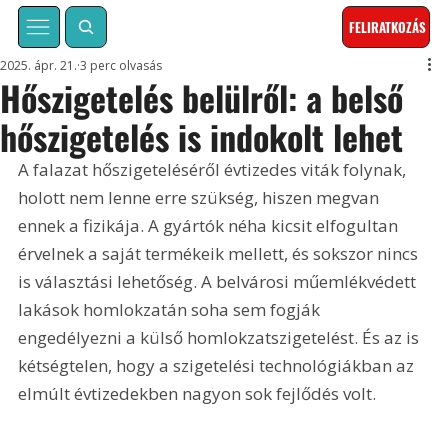
FELIRATKOZÁS
2025. ápr. 21.
3 perc olvasás
Hőszigetelés belülről: a belső
hőszigetelés is indokolt lehet
A falazat hőszigeteléséről évtizedes viták folynak, 
holott nem lenne erre szükség, hiszen megvan 
ennek a fizikája. A gyártók néha kicsit elfogultan 
érvelnek a saját termékeik mellett, és sokszor nincs 
is választási lehetőség. A belvárosi műemlékvédett 
lakások homlokzatán soha sem fogják 
engedélyezni a külső homlokzatszigetelést. És az is 
kétségtelen, hogy a szigetelési technológiákban az 
elmúlt évtizedekben nagyon sok fejlődés volt. 