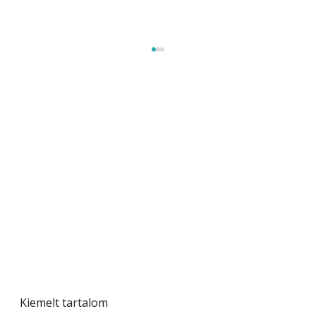
Betonjárda készítése lépésről lépésre – így
készül tartós betonburkolat
Kiemelt tartalom