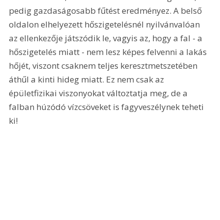
pedig gazdaságosabb fűtést eredményez. A belső 
oldalon elhelyezett hőszigetelésnél nyilvánvalóan 
az ellenkezője játszódik le, vagyis az, hogy a fal - a 
hőszigetelés miatt - nem lesz képes felvenni a lakás 
hőjét, viszont csaknem teljes keresztmetszetében 
áthűl a kinti hideg miatt. Ez nem csak az 
épületfizikai viszonyokat változtatja meg, de a 
falban húzódó vízcsöveket is fagyveszélynek teheti 
ki!