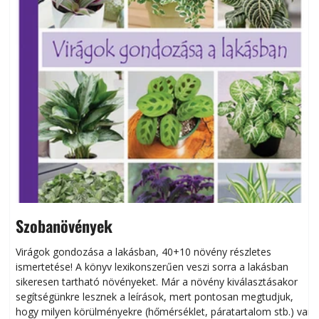
Szobanövények
Virágok gondozása a lakásban, 40+10 növény részletes
ismertetése! A könyv lexikonszerűen veszi sorra a lakásban
s
sikeresen tart­ha­tó növényeket. Már a növény kiválasztásakor
h
segítségünkre lesznek a leírások, mert pontosan megtudjuk,
k
hogy milyen körülményekre (hőmérséklet, páratartalom stb.) van