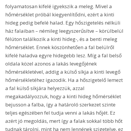
folyamatosan kifelé igyekszik a meleg. Mivel a 
hőmérséklet próbál kiegyenlítődni, ezért a kinti 
hideg pedig befelé halad. Egy hőszigetelés nélküli 
ház falaiban – némileg leegyszerűsítve – körülbelül 
félúton találkozik a kinti hideg-, és a benti meleg 
hőmérséklet. Ennek köszönhetően a fal belülről 
kifelé haladva egyre hidegebb lesz. Míg a fal belső 
oldala közel azonos a lakás levegőjének 
hőmérsékletével, addig a külső síkja a kinti levegő 
hőmérsékletéhez igazodik. Ha a hőszigetelő lemezt 
a fal külső síkjára helyezzük, azzal 
megakadályozzuk, hogy a kinti hideg hőmérséklet 
bejusson a falba, így a határoló szerkezet szinte 
teljes egészében fel tudja venni a lakás hőjét. Ez 
azért jó megoldás, mert így a falak sokkal több hőt 
tudnak tárolni, mint ha nem lennének szigetelve, ez 