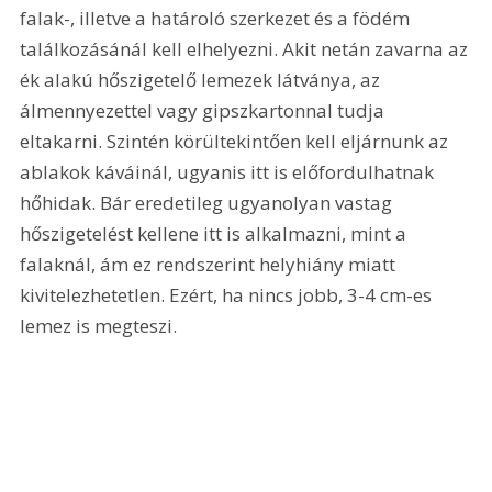
falak-, illetve a határoló szerkezet és a födém 
találkozásánál kell elhelyezni. Akit netán zavarna az 
ék alakú hőszigetelő lemezek látványa, az 
álmennyezettel vagy gipszkartonnal tudja 
eltakarni. Szintén körültekintően kell eljárnunk az 
ablakok káváinál, ugyanis itt is előfordulhatnak 
hőhidak. Bár eredetileg ugyanolyan vastag 
hőszigetelést kellene itt is alkalmazni, mint a 
falaknál, ám ez rendszerint helyhiány miatt 
kivitelezhetetlen. Ezért, ha nincs jobb, 3-4 cm-es 
lemez is megteszi.