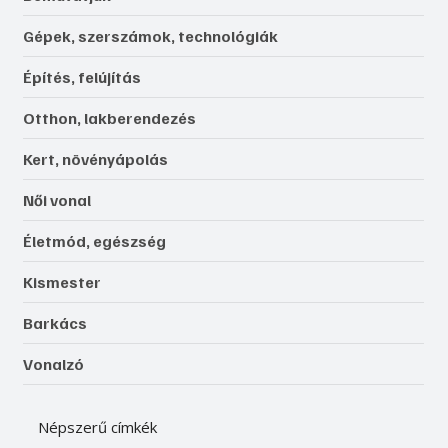
Gépek, szerszámok, technológiák
Építés, felújítás
Otthon, lakberendezés
Kert, növényápolás
Női vonal
Életmód, egészség
Kismester
Barkács
Vonalzó
Népszerű címkék