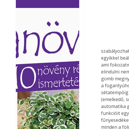
Ezermester lapszámai. A
Ezermester lapszámai
Laptapir kényelmes megoldás,
Laptapir kényelmes 
mert: – t
mert: – t
szabályozhat
egyikkel beál
ami fokozatm
elindulni ne
gomb megnyo
a fogantyúho
sétatempóig 
(emelkedő, s
automatika g
funkcióit egy
fűnyesedéket
minden a föl