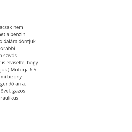
Hacsak nem 
het a benzin 
 oldalára döntjük 
korábbi 
 szívós 
s elviselte, hogy 
juk.) Motorja 6,5 
ami bizony 
egendő arra, 
ővel, gazos 
raulikus 