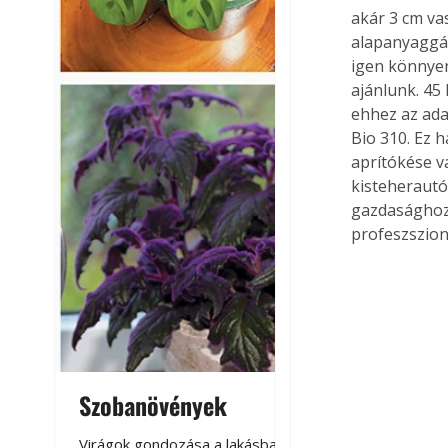
akár 3 cm va
alapanyaggá 
igen könnyen
ajánlunk. 45
ehhez az ada
Bio 310. Ez 
aprítókése v
kisteherautó
gazdasághoz 
profeszszion
Szobanövények
Virágoskert: k
teraszon, laká
Virágok gondozása a lakásban,