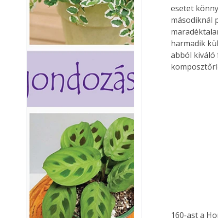
esetet könny
másodiknál p
maradéktalan
harmadik kül
abból kiváló
komposztőrlő
160-ast a Ho