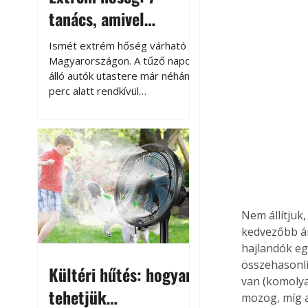
tanács, amivel
megóvhatjuk
Ismét extrém hőség várható
autónkat a nyári
Magyarországon. A tűző napon
álló autók utastere már néhány
károktól
perc alatt rendkívül
felmelegszik, és rövid időn belül
akár a 60-70 °C-ot is
megközelítheti. Ez nemcsak a
beszállást teszi kellemetlenné,
hanem az autó állapotára és a
benne hagyott tárgyakra is
káros hatással lehet. Néhány
egyszerű óvintézkedéssel
Nem állítjuk
azonban jelentősen
kedvezőbb ár
csökkenthetjük a hőség káros
hajlandók eg
hatásait.
összehasonlí
Kültéri hűtés: hogyan
van (komolya
tehetjük
mozog, míg a