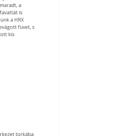
maradt, a 
avattát is 
lnünk a HRX 
vágott füvet, s 
tt kis 
erkezet torkába 