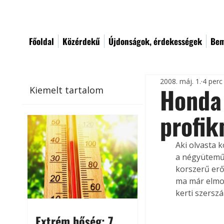
Főoldal
Közérdekű
Újdonságok, érdekességek
Bem
2008. máj. 1.
4 perc
Honda
Kiemelt tartalom
profik
Aki olvasta k
a négyütemű o
korszerű erőf
ma már elmon
kerti szersz
Extrém hőség: 7