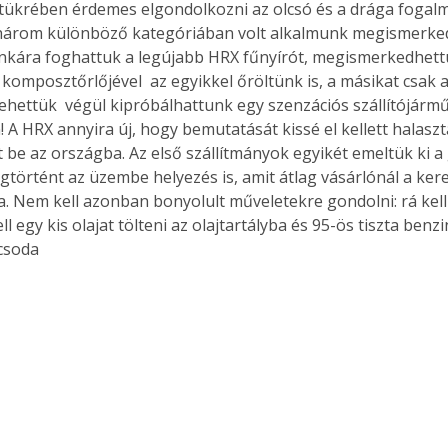
k tükrében érdemes elgondolkozni az olcsó és a drága fogalm
három különböző kategóriában volt alkalmunk megismerked
nkára foghattuk a legújabb HRX fűnyírót, megismerkedhett
komposztőrlőjével  az egyikkel őröltünk is, a másikat csak 
hettük  végül kipróbálhattunk egy szenzációs szállítójárm
! A HRX annyira új, hogy bemutatását kissé el kellett halas
 be az országba. Az első szállítmányok egyikét emeltük ki a 
történt az üzembe helyezés is, amit átlag vásárlónál a kere
. Nem kell azonban bonyolult műveletekre gondolni: rá kell 
ll egy kis olajat tölteni az olajtartályba és 95-ös tiszta benzi
csoda 