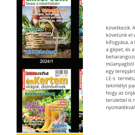
következik. 
követünk el 
kifogyása, a 
a gépet, és 
beharangozón
műanyagból k
egy terepjáró
LE-s  termé
tekintélyt p
hogy az önjá
területtel i
nyomatékvált