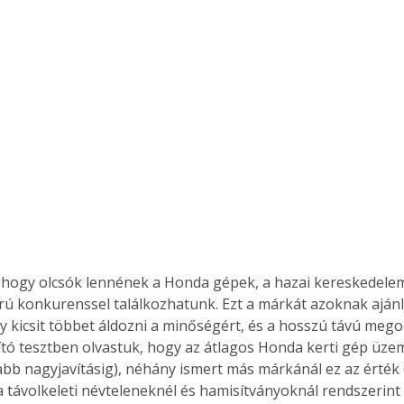
, hogy olcsók lennének a Honda gépek, a hazai kereskedelem
ú konkurenssel találkozhatunk. Ezt a márkát azoknak ajánlj
y kicsit többet áldozni a minőségért, és a hosszú távú megol
tó tesztben olvastuk, hogy az átlagos Honda kerti gép üze
bb nagyjavításig), néhány ismert más márkánál ez az érték 
 távolkeleti névteleneknél és hamisítványoknál rendszerint