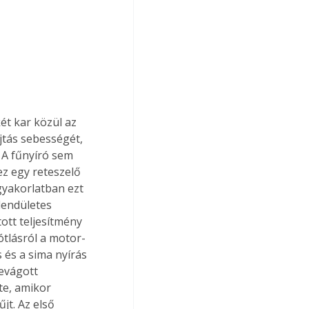
ét kar közül az 
jtás sebességét, 
 A fűnyíró sem 
ez egy reteszelő 
akorlatban ezt 
lendületes 
ott teljesítmény 
ótlásról a motor-
és a sima nyírás 
levágott 
te, amikor 
t. Az első 