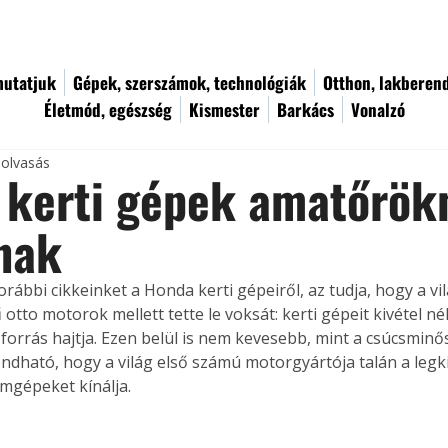
utatjuk
Gépek, szerszámok, technológiák
Otthon, lakberen
Életmód, egészség
Kismester
Barkács
Vonalzó
 olvasás
 kerti gépek amatőrök
nak
orábbi cikkeinket a Honda kerti gépeiről, az tudja, hogy a vi
tto motorok mellett tette le voksát: kerti gépeit kivétel nél
orrás hajtja. Ezen belül is nem kevesebb, mint a csúcsminőség
dható, hogy a világ első számú motorgyártója talán a leg
ámgépeket kínálja.