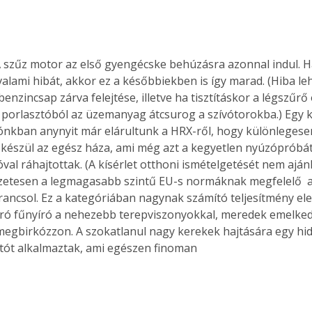
A szűz motor az első gyengécske behúzásra azonnal indul. 
valami hibát, akkor ez a későbbiekben is így marad. (Hiba le
benzincsap zárva felejtése, illetve ha tisztításkor a légszűrő
a porlasztóból az üzemanyag átcsurog a szívótorokba.) Egy 
kban anynyit már elárultunk a HRX-ről, hogy különlegesen
észül az egész háza, ami még azt a kegyetlen nyúzópróbát i
val ráhajtottak. (A kísérlet otthoni ismételgetését nem ajánl
szetesen a legmagasabb szintű EU-s normáknak megfelelő  
arancsol. Ez a kategóriában nagynak számító teljesítmény el
ró fűnyíró a nehezebb terepviszonyokkal, meredek emelked
s megbirkózzon. A szokatlanul nagy kerekek hajtására egy hid
ót alkalmaztak, ami egészen finoman 