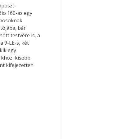
mposzt-
Bio 160-as egy 
onosoknak 
tójába, bár 
tt testvére is, a 
 9-LE-s, két 
kik egy 
rkhoz, kisebb 
t kifejezetten 