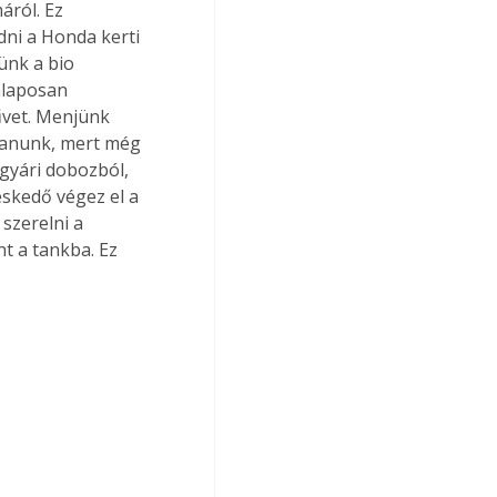
áról. Ez 
ni a Honda kerti 
ünk a bio 
alaposan 
űvet. Menjünk 
ztanunk, mert még 
gyári dobozból, 
skedő végez el a 
szerelni a 
nt a tankba. Ez 