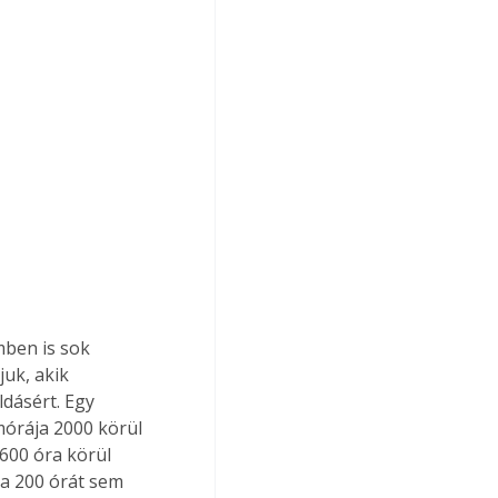
ben is sok 
uk, akik 
dásért. Egy 
mórája 2000 körül 
600 óra körül 
 a 200 órát sem 