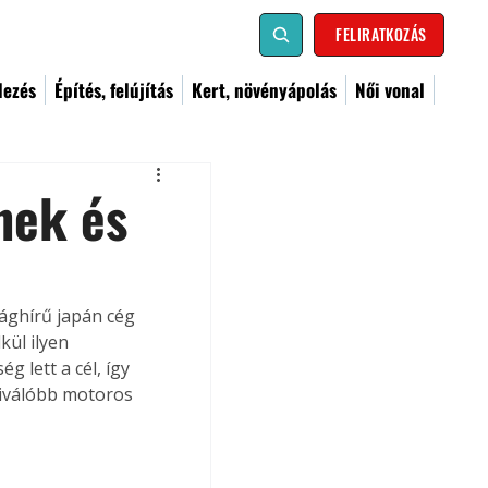
FELIRATKOZÁS
dezés
Építés, felújítás
Kert, növényápolás
Női vonal
nek és
lághírű japán cég 
kül ilyen 
 lett a cél, így 
kiválóbb motoros 