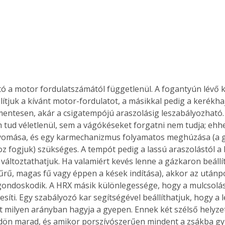
. A
megoldás,
ó a motor fordulatszámától függetlenül. A fogantyún lévő k
lítjuk a kívánt motor-fordulatot, a másikkal pedig a kerékha
entesen, akár a csigatempójú araszolásig leszabályozható.
m tud véletlenül, sem a vágókéseket forgatni nem tudja; ehh
mása, és egy karmechanizmus folyamatos meghúzása (a gy
z fogjuk) szükséges. A tempót pedig a lassú araszolástól a 
változtathatjuk. Ha valamiért kevés lenne a gázkaron beállít
űrű, magas fű vagy éppen a kések indítása), akkor az utánp
ondoskodik. A HRX másik különlegessége, hogy a mulcsolás 
esíti. Egy szabályozó kar segítségével beállíthatjuk, hogy a 
 milyen arányban hagyja a gyepen. Ennek két szélső helyze
dön marad, és amikor porszívószerűen mindent a zsákba gyűj