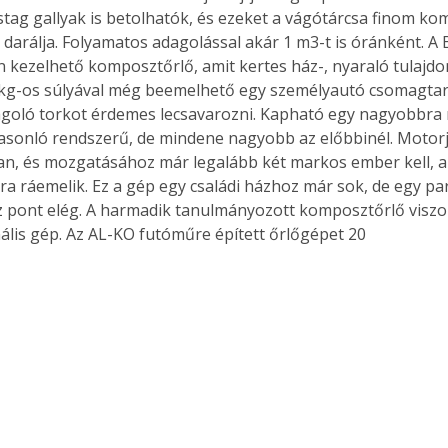
stag gallyak is betolhatók, és ezeket a vágótárcsa finom ko
darálja. Folyamatos adagolással akár 1 m3-t is óránként. A 
 kezelhető komposztőrlő, amit kertes ház-, nyaraló tulajd
 kg-os súlyával még beemelhető egy személyautó csomagtar
goló torkot érdemes lecsavarozni. Kapható egy nagyobbra nő
hasonló rendszerű, de mindene nagyobb az előbbinél. Motorja
an, és mozgatásához már legalább két markos ember kell, a
ra ráemelik. Ez a gép egy családi házhoz már sok, de egy pa
pont elég. A harmadik tanulmányozott komposztőrlő viszon
ális gép. Az AL-KO futóműre épített őrlőgépet 20 
ertben,
Gyógyító növények: a
sban
természet kincsei az