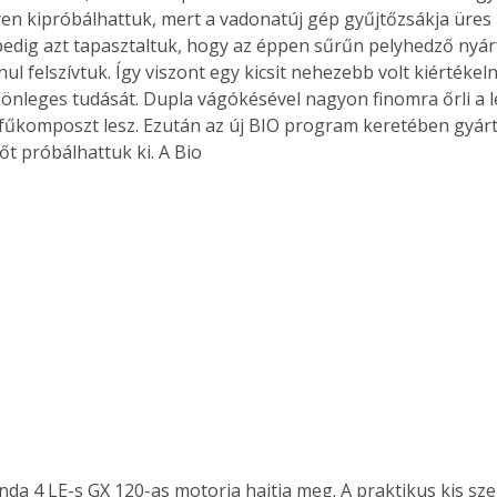
en kipróbálhattuk, mert a vadonatúj gép gyűjtőzsákja üres 
edig azt tapasztaltuk, hogy az éppen sűrűn pelyhedző nyárf
ul felszívtuk. Így viszont egy kicsit nehezebb volt kiértéke
önleges tudását. Dupla vágókésével nagyon finomra őrli a le
 fűkomposzt lesz. Ezután az új BIO program keretében gyárto
t próbálhattuk ki. A Bio 
nda 4 LE-s GX 120-as motorja hajtja meg. A praktikus kis sz