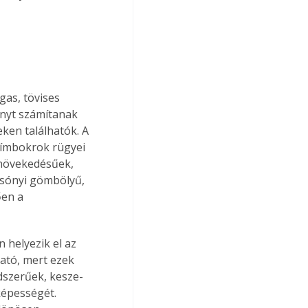
as, tövises 
ányt számítanak 
ken találhatók. A 
hímbokrok rügyei 
 növekedésűek, 
rsónyi gömbölyű, 
en a 
 helyezik el az 
ató, mert ezek 
dszerűek, kesze-
épességét. 