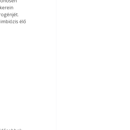
ülönösen 
kerein 
ogénjét. 
mbiózis élő 