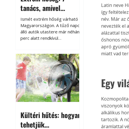
Latin neve 
tanács, amivel
így feltétel
megóvhatjuk
név. Már az 
Ismét extrém hőség várható
autónkat a nyári
Magyarországon. A tűző napon
nevezték el 
álló autók utastere már néhány
alázattal tis
károktól
perc alatt rendkívül
őshonos növ
felmelegszik, és rövid időn belül
apró gyümölc
akár a 60-70 °C-ot is
miatt vad te
megközelítheti. Ez nemcsak a
beszállást teszi kellemetlenné,
hanem az autó állapotára és a
benne hagyott tárgyakra is
Egy vi
káros hatással lehet. Néhány
egyszerű óvintézkedéssel
azonban jelentősen
Kozmopolita f
csökkenthetjük a hőség káros
viszonyok kö
hatásait.
alkálikus hom
Kültéri hűtés: hogyan
tartozik. A 
tehetjük
áramlattal vé