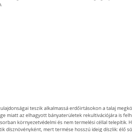
.
tulajdonságai teszik alkalmassá erdőirtásokon a talaj megkö
ge miatt az elhagyott bányaterületek rekultivációjára is felh
ősorban környezetvédelmi és nem termelési céllal telepítik.
tik dísznövényként, mert termése hosszú ideig díszlik: élő s