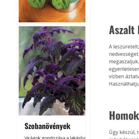
Aszalt
A leszüretel
nedvességet.
megaszaljuk.
egyenletesen
vízben áztat
Használhatju
Homokt
Szobanövények
Virágoskert: k
Úgy készül, 
teraszon, laká
Virágok gondozása a lakásban,