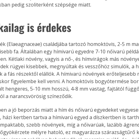
kban pedig szoliterként szépsége miatt.
kailag is érdekes
lék (Elaeagnaceae) családjába tartozó homoktövis, 2-5 m mag
kisebb fa. Általában egy hímivarú egyedre 7-10 nőivarú péld
en. Kétlaki növény, vagyis a nő-, és hímvirágok más növénye
dek rügyei kisebbek, megnyúltak és vesszőhöz simulók, a 
ek a fás részektől elállók. A hímivarú növények erőteljesebb
éskor figyelembe kell venni. A homoktövis bogyótermése bo
t hengeres, 5-10 mm hosszú, 4-8 mm vastag, fajtától függő
ól a narancsvörösig színeződik.
en a jó beporzás miatt a hím és nőivarú egyedeket vegyesen
 házi kertben tartva a hímivarú egyed a díszkertben is tarth
mpaktabb, szebb növények, míg a nőivarúak, lazább ágren
őgyökérzete mélyre hatoló, ez magyarázza szárazságtűrő k