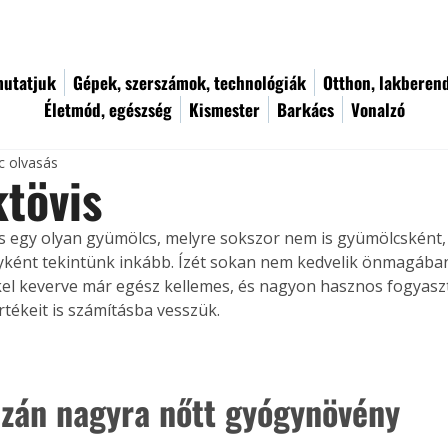
utatjuk
Gépek, szerszámok, technológiák
Otthon, lakberen
Életmód, egészség
Kismester
Barkács
Vonalzó
c olvasás
tövis
 egy olyan gyümölcs, melyre sokszor nem is gyümölcsként
ként tekintünk inkább. Ízét sokan nem kedvelik önmagában
l keverve már egész kellemes, és nagyon hasznos fogyaszt
rtékeit is számításba vesszük.
azán nagyra nőtt gyógynövény