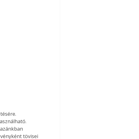
tésére. 
asználható. 
 Hazánkban 
övényként tövisei 