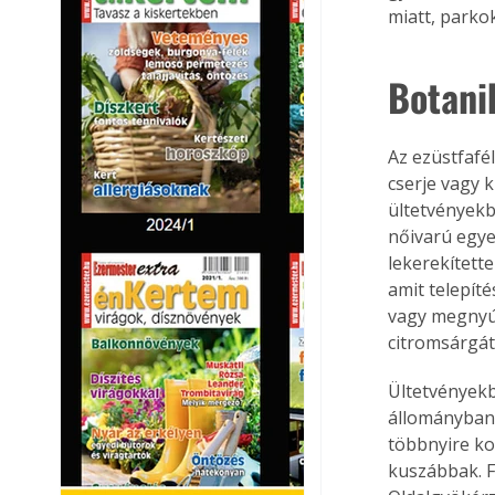
miatt, parko
Botani
Az ezüstfafé
cserje vagy 
ültetvényekb
nőivarú egye
lekerekített
amit telepít
vagy megnyúl
citromsárgát
Ültetvényekb
állományban,
többnyire ko
kuszábbak. F