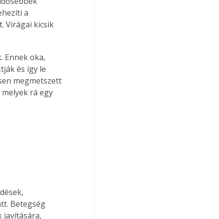
 idősebbek 
ezíti a 
 Virágai kicsik 
. Ennek oka, 
ják és így le 
ősen megmetszett 
 melyek rá egy 
 
dések, 
tt. Betegség 
javítására, 