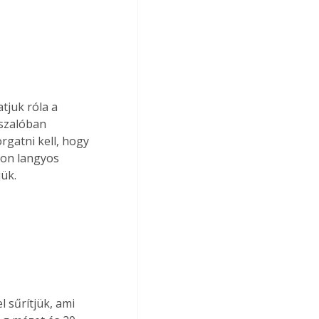
juk róla a 
aszalóban 
rgatni kell, hogy 
pon langyos 
ük. 
 sűrítjük, ami 