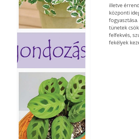
illetve érre
központi ide
fogyasztása.
tünetek csök
felfekvés, s
fekélyek kez