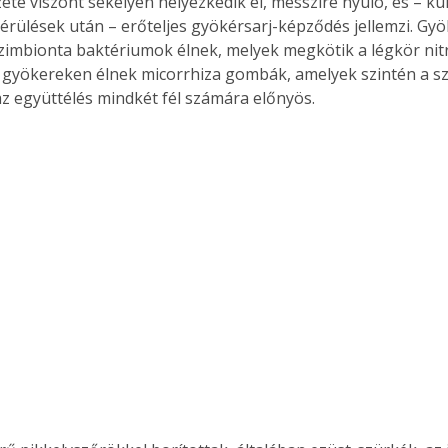
ete viszont sekélyen helyezkedik el, messzire nyúló, és – k
érülések után – erőteljes gyökérsarj-képződés jellemzi. Gyö
mbionta baktériumok élnek, melyek megkötik a légkör nitr
gyökereken élnek micorrhiza gombák, amelyek szintén a szi
Együtt jobban megéri!
 az együttélés mindkét fél számára előnyös.
Bővebb információ itt!
k az
Együtt jobban megéri! A
mester
könyvek tetszőleges
er Old
párosítással kedvezményes
áron, 0 Ft postaköltséggel
ptapir új,
megrendelhetők!
és egyedi
tt
lvasására
elefonon
nyelmesen
ben vagy
t is
. Bárhol,
ön élve
ashatók az