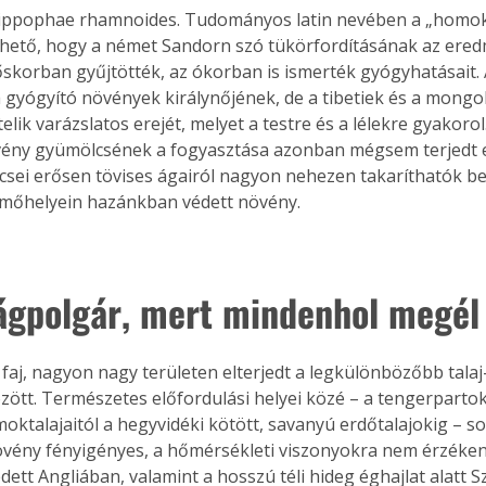
Hippophae rhamnoides. Tudományos latin nevében a „homok
ezhető, hogy a német Sandorn szó tükörfordításának az ere
őskorban gyűjtötték, az ókorban is ismerték gyógyhatásait. 
a gyógyító növények királynőjének, de a tibetiek és a mongol
ztelik varázslatos erejét, melyet a testre és a lélekre gyakoro
ény gyümölcsének a fogyasztása azonban mégsem terjedt e
sei erősen tövises ágairól nagyon nehezen takaríthatók be
rmőhelyein hazánkban védett növény.
lágpolgár, mert mindenhol megél
aj, nagyon nagy területen elterjedt a legkülönbözőbb talaj-,
zött. Természetes előfordulási helyei közé – a tengerpartok
oktalajaitól a hegyvidéki kötött, savanyú erdőtalajokig – so
növény fényigényes, a hőmérsékleti viszonyokra nem érzékeny
dett Angliában, valamint a hosszú téli hideg éghajlat alatt S