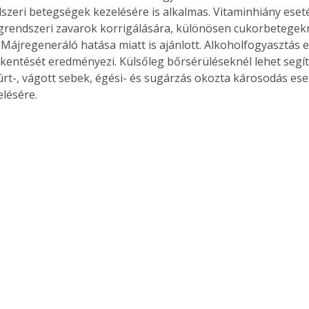
ndszeri betegségek kezelésére is alkalmas. Vitaminhiány eseté
grendszeri zavarok korrigálására, különösen cukorbetegeknél
 Májregeneráló hatása miatt is ajánlott. Alkoholfogyasztás e
kentését eredményezi. Külsőleg bőrsérüléseknél lehet segí
zúrt-, vágott sebek, égési- és sugárzás okozta károsodás eset
elésére.