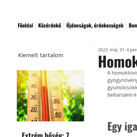
Főoldal
Közérdekű
Újdonságok, érdekességek
Bem
2023. máj. 31.
4 per
Homok
Kiemelt tartalom
A homoktövis
gyógynövény
gyümölcsökke
beltartalmi é
Egy ig
Extrém hőség: 7