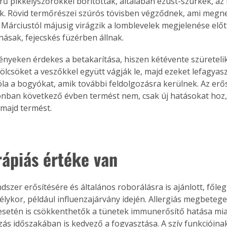
űrű pikkelyszőrökkel borítottak, általában ezüst-szürkék, az
. A
. Rövid termőrészei szúrós tövisben végződnek, ami megneh
megoldás,
 Márciustól májusig virágzik a lomblevelek megjelenése előtt.
násak, fejecskés füzérben állnak. 
ényeken érdekes a betakarítása, hiszen kétévente szüretelik
lcsöket a veszőkkel együtt vágják le, majd ezeket lefagyaszt
róla a bogyókat, amik további feldolgozásra kerülnek. Az er
nban következő évben termést nem, csak új hatásokat hoz,
majd termést.
rápiás értéke van
szer erősítésére és általános roborálásra is ajánlott, főleg
élykor, például influenzajárvány idején. Allergiás megbetege
setén is csökkenthetők a tünetek immunerősítő hatása mia
zás időszakában is kedvező a fogyasztása. A szív funkcióinak 