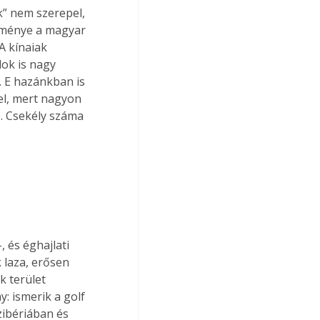
” nem szerepel, 
dménye a magyar 
A kínaiak 
ok is nagy 
l. E hazánkban is 
l, mert nagyon 
. Csekély száma 
 és éghajlati 
 laza, erősen 
k terület 
: ismerik a golf 
zibériában és 