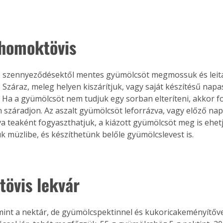
 homoktövis
t, szennyeződésektől mentes gyümölcsöt megmossuk és leitat
 Száraz, meleg helyen kiszárítjuk, vagy saját készítésű nap
 Ha a gyümölcsöt nem tudjuk egy sorban elteríteni, akkor fo
 száradjon. Az aszalt gyümölcsöt leforrázva, vagy előző na
va teaként fogyaszthatjuk, a kiázott gyümölcsöt meg is ehetj
k müzlibe, és készíthetünk belőle gyümölcslevest is.
övis lekvár
ertben,
Gyógyító növények: a
mint a nektár, de gyümölcspektinnel és kukoricakeményítővel
sban
természet kincsei az