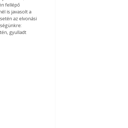
n fellépő 
 is javasolt a 
setén az elvonási 
tségünkre: 
én, gyulladt 