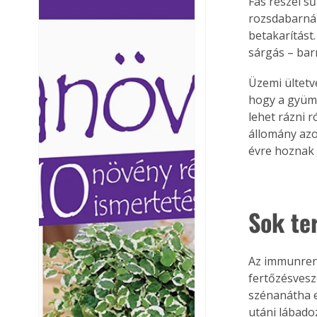
Fás részei s
Ezermester lapszámai. A
Ezermester lapszámai
rozsdabarnák
Laptapir kényelmes megoldás,
Laptapir kényelmes 
betakarítást.
mert: – t
mert: – t
sárgás – bar
Üzemi ültetv
hogy a gyümö
lehet rázni 
állomány azo
évre hoznak 
Sok te
Az immunrend
fertőzésvesz
szénanátha e
utáni lábado