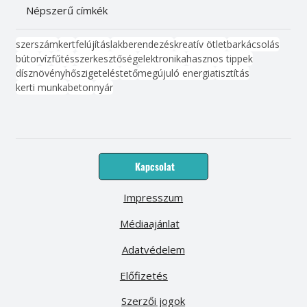
Népszerű címkék
szerszám
kert
felújítás
lakberendezés
kreatív ötlet
barkácsolás
bútor
víz
fűtés
szerkesztőség
elektronika
hasznos tippek
dísznövény
hőszigetelés
tető
megújuló energia
tisztítás
kerti munka
beton
nyár
Kapcsolat
Impresszum
Médiaajánlat
Adatvédelem
Előfizetés
Szerzői jogok