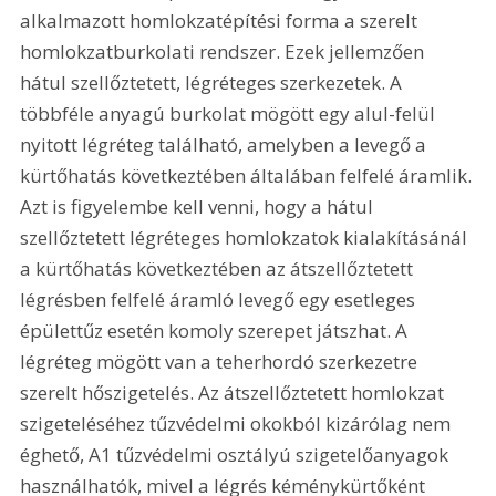
alkalmazott homlokzatépítési forma a szerelt 
homlokzatburkolati rendszer. Ezek jellemzően 
hátul szellőztetett, légréteges szerkezetek. A 
többféle anyagú burkolat mögött egy alul-felül 
nyitott légréteg található, amelyben a levegő a 
kürtőhatás következtében általában felfelé áramlik. 
Azt is figyelembe kell venni, hogy a hátul 
szellőztetett légréteges homlokzatok kialakításánál 
a kürtőhatás következtében az átszellőztetett 
légrésben felfelé áramló levegő egy esetleges 
épülettűz esetén komoly szerepet játszhat. A 
légréteg mögött van a teherhordó szerkezetre 
szerelt hőszigetelés. Az átszellőztetett homlokzat 
szigeteléséhez tűzvédelmi okokból kizárólag nem 
éghető, A1 tűzvédelmi osztályú szigetelőanyagok 
használhatók, mivel a légrés kéménykürtőként 