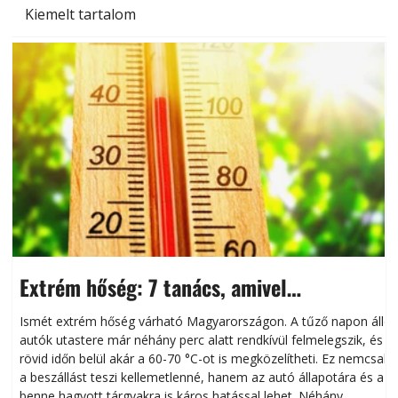
Kiemelt tartalom
Extrém hőség: 7 tanács, amivel
megóvhatjuk autónkat a nyári károktól
Ismét extrém hőség várható Magyarországon. A tűző napon álló
autók utastere már néhány perc alatt rendkívül felmelegszik, és
rövid időn belül akár a 60-70 °C-ot is megközelítheti. Ez nemcsak
n
a beszállást teszi kellemetlenné, hanem az autó állapotára és a
benne hagyott tárgyakra is káros hatással lehet. Néhány