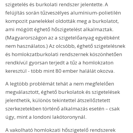
szigetelés és burkolati rendszer jelentette. A 
felújítás során tűzveszélyes alumínium-polietilén 
kompozit panelekkel oldották meg a burkolatot, 
ami mögött éghető hőszigetelést alkalmaztak. 
(Magyarországon az a szigetelőanyag egyébként 
nem használatos.) Az olcsóbb, éghető szigetelésnek 
és homlokzatburkolati rendszernek köszönhetően 
rendkívül gyorsan terjedt a tűz a homlokzaton 
keresztül - több mint 80 ember halálát okozva.
A legtöbb problémát tehát a nem megfelelően 
megválasztott, éghető burkolatok és szigetelések 
jelenthetik, különös tekintettel átszellőztetett 
szerkezetekben történő alkalmazás esetén – csak 
úgy, mint a londoni lakótoronynál.
A vakolható homlokzati hőszigetelő rendszerek 