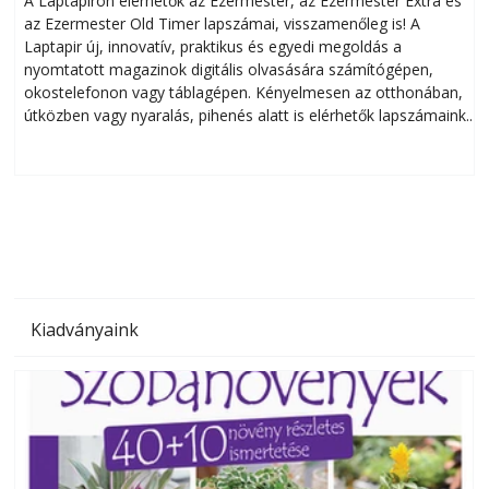
A Laptapiron elérhetők az Ezermester, az Ezermester Extra és
az Ezermester Old Timer lapszámai, visszamenőleg is! A
Laptapir új, innovatív, praktikus és egyedi megoldás a
L
nyomtatott magazinok digitális olvasására számítógépen,
okostelefonon vagy táblagépen. Kényelmesen az otthonában,
útközben vagy nyaralás, pihenés alatt is elérhetők lapszámaink.
ú
Bárhol, bármikor, akár külföldön élve vagy dolgozva is
B
olvashatók az Ezermester lapszámai. A Laptapir kényelmes
megoldás, mert: – t
Kiadványaink