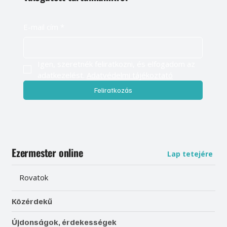
E-mail cím
*
Igen, szeretnék feliratkozni, és elfogadom az 
adatkezelést. 
Adatvédelmi tájékoztató
Feliratkozás
Ezermester online
Lap tetejére
Rovatok
Közérdekű
Újdonságok, érdekességek