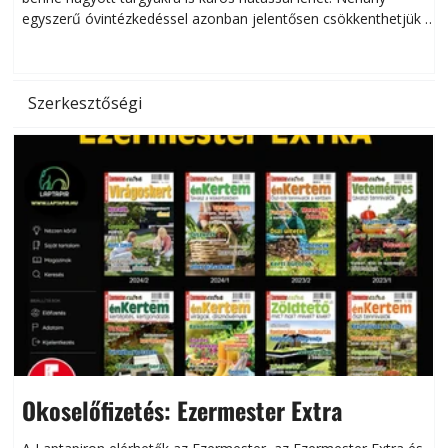
egyszerű óvintézkedéssel azonban jelentősen csökkenthetjük a
hőség káros hatásait.
l
Szerkesztőségi
Okoselőfizetés: Ezermester Extra