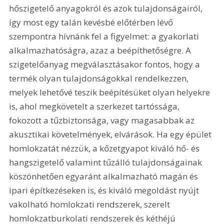
hőszigetelő anyagokról és azok tulajdonságairól, 
így most egy talán kevésbé előtérben lévő 
szempontra hívnánk fel a figyelmet: a gyakorlati 
alkalmazhatóságra, azaz a beépíthetőségre. A 
szigetelőanyag megválasztásakor fontos, hogy a 
termék olyan tulajdonságokkal rendelkezzen, 
melyek lehetővé teszik beépítésüket olyan helyekre 
is, ahol megkövetelt a szerkezet tartóssága, 
fokozott a tűzbiztonsága, vagy magasabbak az 
akusztikai követelmények, elvárások. Ha egy épület 
homlokzatát nézzük, a kőzetgyapot kiváló hő- és 
hangszigetelő valamint tűzálló tulajdonságainak 
köszönhetően egyaránt alkalmazható magán és 
ipari építkezéseken is, és kiváló megoldást nyújt 
vakolható homlokzati rendszerek, szerelt 
homlokzatburkolati rendszerek és kéthéjú 