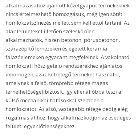
alkalmazásához ajánlott kőzetgyapot termékeknek 
nincs értelmezhető hőmozgásuk, még igen sötét 
homlokzatszínezés mellett sem kell ettől tartani. Az 
alapfelületeket illetően széleskörűen 
alkalmazhatók, hiszen betonon, pórusbetonon, 
szárazépítő lemezeken és égetett kerámia 
falazóelemeken egyaránt megfelelnek. A vakolható 
homlokzati hőszigetelő rendszerekhez ajánlatos 
inhomogén, azaz kétrétegű terméket használni, 
amelynek a felső, tömörebb rétege magas 
terhelhetőséget biztosít, így ellenállóbbá teszi a 
külső mechanikai hatásokkal szemben a 
homlokzatot. Az alsó, vastagabb rétege pedig elég 
rugalmas ahhoz, hogy alkalmazkodjon az esetleges 
felületi egyenlőtlenségekhez.