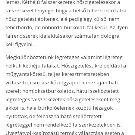
lemez. Kéthéjú falszerkezetek hőszigetelésekor a 
falszerkezet lényege, hogy a belső teherhordó falra 
hőszigetelést építenek, elé pedig egy külső, nem 
teherhordó, de önhordó burkolati fal kerül. Az ilyen 
falrendszerek kialakításakor számtalan dologra 
kell figyelni.
Megkülönböztetünk légréteges valamint légréteg 
nélküli kéthéjú falakat. Hőszigetelésükre például a 
műgyantakötésű, teljes keresztmetszetében 
víztaszító, csupasz kőzetgyapot lemez ajánlható 
szerelt homlokzatburkolatos, hátul szellőztetett 
légréteges falszerkezetek hőszigeteléseként még 
akkor is, ha a burkolóelemek közötti hézagok 
nyitottak, de felhasználható szellőztetett 
légréteggel nem rendelkező falszerkezetekben is. 
Üvegfátyol-kasírozású termék választá­sa esetén a 