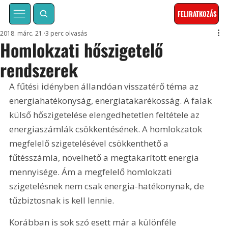
FELIRATKOZÁS
2018. márc. 21.
3 perc olvasás
Homlokzati hőszigetelő
rendszerek
A fűtési idényben állandóan visszatérő téma az 
energiahatékonyság, energiatakarékosság. A falak 
külső hőszigetelése elengedhetetlen feltétele az 
energiaszámlák csökkentésének. A homlokzatok 
megfelelő szigetelésével csökkenthető a 
fűtésszámla, növelhető a megtakarított energia 
mennyisége. Ám a megfelelő homlokzati 
szigetelésnek nem csak energia-hatékonynak, de 
tűzbiztosnak is kell lennie.
Korábban is sok szó esett már a különféle 