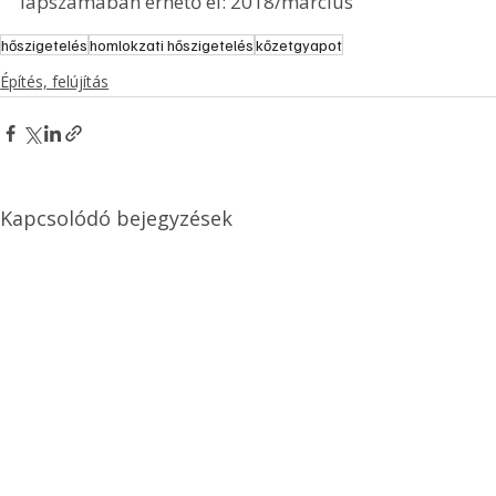
lapszámában érhető el: 2018/március
hőszigetelés
homlokzati hőszigetelés
kőzetgyapot
Építés, felújítás
Kapcsolódó bejegyzések