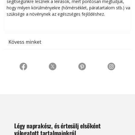
segítségünkre lesznek a leírások, mert pontosan megtudjuk,
k
hogy milyen körülményekre (hőmérséklet, páratartalom stb.) van
szüksége a növénynek az egészséges fejlődéshez.
t
Kövess minket
Légy naprakész, és értesülj elsőként
válogatott tartalmainkról