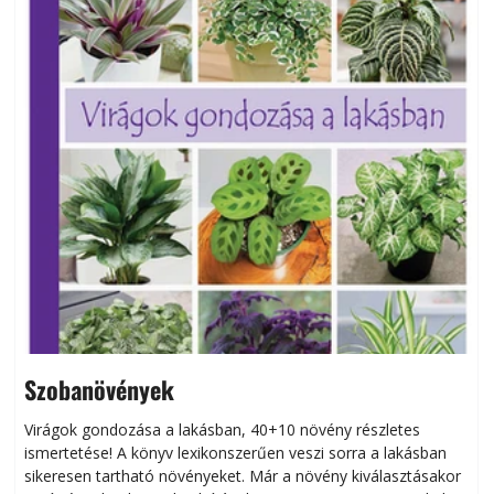
Szobanövények
Virágok gondozása a lakásban, 40+10 növény részletes
ismertetése! A könyv lexikonszerűen veszi sorra a lakásban
s
sikeresen tart­ha­tó növényeket. Már a növény kiválasztásakor
h