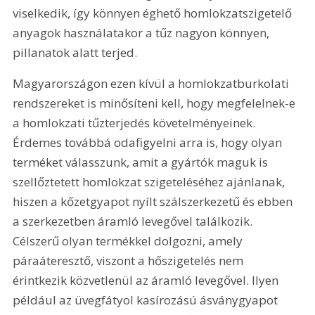
viselkedik, így könnyen éghető homlokzatszigetelő 
anyagok használatakor a tűz nagyon könnyen, 
pillanatok alatt terjed.
Magyarországon ezen kívül a homlokzatburkolati 
rendszereket is minősíteni kell, hogy megfelelnek-e 
a homlokzati tűzterjedés követelményeinek. 
Érdemes továbbá odafigyelni arra is, hogy olyan 
terméket válasszunk, amit a gyártók maguk is 
szellőztetett homlokzat szigeteléséhez ajánlanak, 
hiszen a kőzetgyapot nyílt szálszerkezetű és ebben 
a szerkezetben áramló levegővel találkozik. 
Célszerű olyan termékkel dolgozni, amely 
páraáteresztő, viszont a hőszigetelés nem 
érintkezik közvetlenül az áramló levegővel. Ilyen 
például az üvegfátyol kasírozású ásványgyapot 