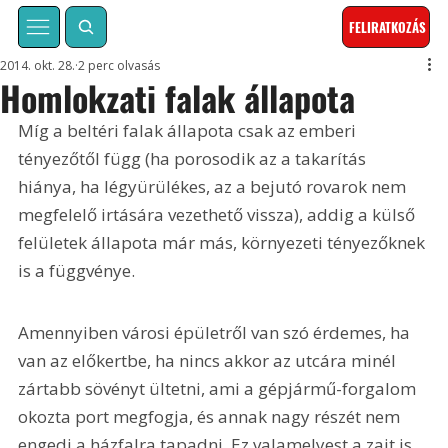
FELIRATKOZÁS
2014. okt. 28.
2 perc olvasás
Homlokzati falak állapota
Míg a beltéri falak állapota csak az emberi 
tényezőtől függ (ha porosodik az a takarítás 
hiánya, ha légyürülékes, az a bejutó rovarok nem 
megfelelő irtására vezethető vissza), addig a külső 
felületek állapota már más, környezeti tényezőknek 
is a függvénye.
Amennyiben városi épületről van szó érdemes, ha 
van az előkertbe, ha nincs akkor az utcára minél 
zártabb sövényt ültetni, ami a gépjármű-forgalom 
okozta port megfogja, és annak nagy részét nem 
engedi a házfalra tapadni. Ez valamelyest a zajt is 