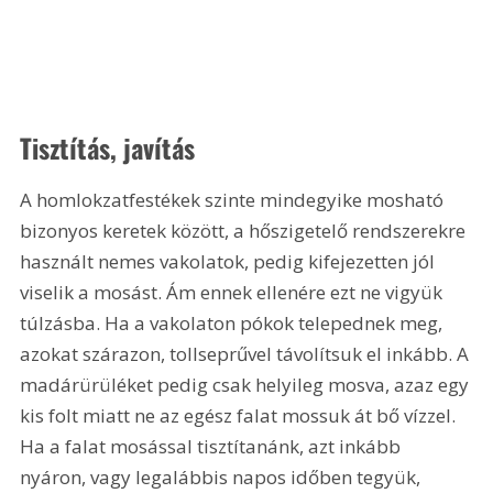
Tisztítás, javítás
A homlokzatfestékek szinte mindegyike mosható 
bizonyos keretek között, a hőszigetelő rendszerekre 
használt nemes vakolatok, pedig kifejezetten jól 
viselik a mosást. Ám ennek ellenére ezt ne vigyük 
túlzásba. Ha a vakolaton pókok telepednek meg, 
azokat szárazon, tollseprűvel távolítsuk el inkább. A 
madárürüléket pedig csak helyileg mosva, azaz egy 
kis folt miatt ne az egész falat mossuk át bő vízzel. 
Ha a falat mosással tisztítanánk, azt inkább 
nyáron, vagy legalábbis napos időben tegyük, 