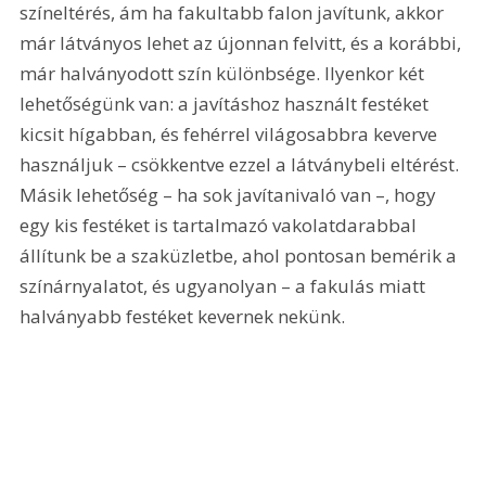
színeltérés, ám ha fakultabb falon javítunk, akkor 
már látványos lehet az újonnan felvitt, és a korábbi, 
már halványodott szín különbsége. Ilyenkor két 
lehetőségünk van: a javításhoz használt festéket 
kicsit hígabban, és fehérrel világosabbra keverve 
használjuk – csökkentve ezzel a látványbeli eltérést. 
Másik lehetőség – ha sok javítanivaló van –, hogy 
egy kis festéket is tartalmazó vakolatdarabbal 
állítunk be a szaküzletbe, ahol pontosan bemérik a 
színárnyalatot, és ugyanolyan – a fakulás miatt 
halványabb festéket kevernek nekünk.