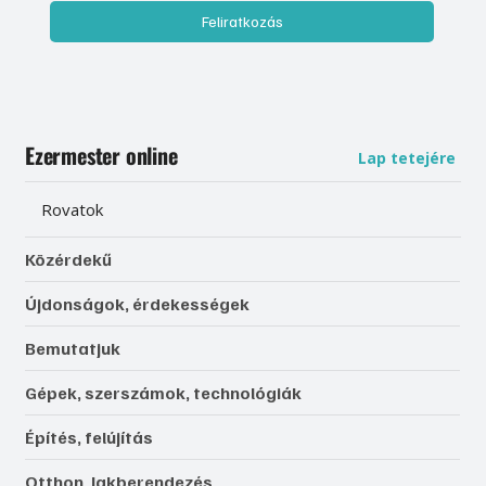
Feliratkozás
Ezermester online
Lap tetejére
Rovatok
Közérdekű
Újdonságok, érdekességek
Bemutatjuk
Gépek, szerszámok, technológiák
Építés, felújítás
Otthon, lakberendezés