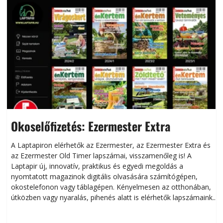
Okoselőfizetés: Ezermester Extra
A Laptapiron elérhetők az Ezermester, az Ezermester Extra és
az Ezermester Old Timer lapszámai, visszamenőleg is! A
Laptapir új, innovatív, praktikus és egyedi megoldás a
L
nyomtatott magazinok digitális olvasására számítógépen,
okostelefonon vagy táblagépen. Kényelmesen az otthonában,
útközben vagy nyaralás, pihenés alatt is elérhetők lapszámaink.
ú
Bárhol, bármikor, akár külföldön élve vagy dolgozva is
B
olvashatók az Ezermester lapszámai. A Laptapir kényelmes