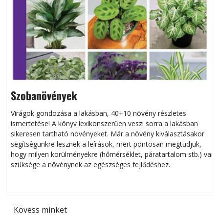
Szobanövények
Virágok gondozása a lakásban, 40+10 növény részletes
ismertetése! A könyv lexikonszerűen veszi sorra a lakásban
s
sikeresen tart­ha­tó növényeket. Már a növény kiválasztásakor
h
segítségünkre lesznek a leírások, mert pontosan megtudjuk,
k
hogy milyen körülményekre (hőmérséklet, páratartalom stb.) van
szüksége a növénynek az egészséges fejlődéshez.
t
Kövess minket