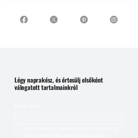
Légy naprakész, és értesülj elsőként
válogatott tartalmainkról
E-mail cím
*
Igen, szeretnék feliratkozni, és elfogadom az 
adatkezelést. 
Adatvédelmi tájékoztató