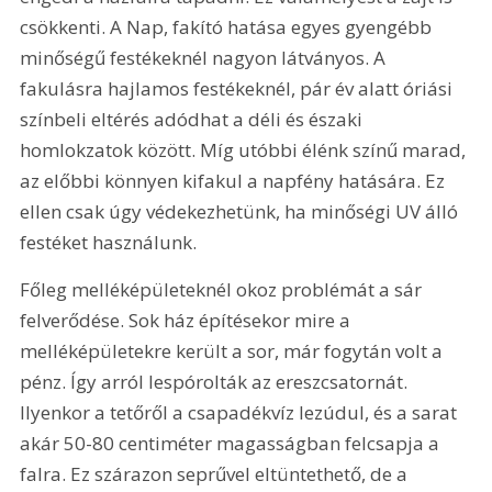
csökkenti. A Nap, fakító hatása egyes gyengébb 
minőségű festékeknél nagyon látványos. A 
fakulásra hajlamos festékeknél, pár év alatt óriási 
színbeli eltérés adódhat a déli és északi 
homlokzatok között. Míg utóbbi élénk színű marad, 
az előbbi könnyen kifakul a napfény hatására. Ez 
ellen csak úgy védekezhetünk, ha minőségi UV álló 
festéket használunk.
Főleg melléképületeknél okoz problémát a sár 
felverődése. Sok ház építésekor mire a 
melléképületekre került a sor, már fogytán volt a 
pénz. Így arról lespórolták az ereszcsatornát. 
Ilyenkor a tetőről a csapadékvíz lezúdul, és a sarat 
akár 50-80 centiméter magasságban felcsapja a 
falra. Ez szárazon seprűvel eltüntethető, de a 