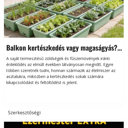
Balkon kertészkedés vagy magaságyás?
Helytakarékos kertészkedés
A saját termesztésű zöldségek és fűszernövények iránti
érdeklődés az elmúlt években látványosan megnőtt. Egyre
többen szeretnék tudni, honnan származik az élelmiszer az
l
asztalukra, miközben a kertészkedés sokak számára
kikapcsolódást és feltöltődést is jelent.
é
d
Szerkesztőségi