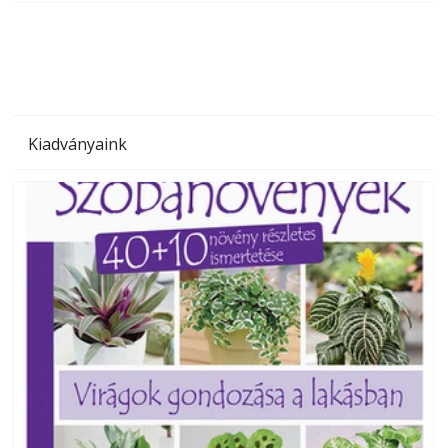
megoldás, mert: – t
Kiadványaink