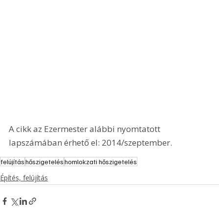
A cikk az Ezermester alábbi nyomtatott 
lapszámában érhető el: 2014/szeptember.
felújítás
hőszigetelés
homlokzati hőszigetelés
Építés, felújítás