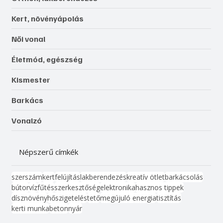
Kert, növényápolás
Női vonal
Életmód, egészség
Kismester
Barkács
Vonalzó
Népszerű címkék
szerszám
kert
felújítás
lakberendezés
kreatív ötlet
barkácsolás
bútor
víz
fűtés
szerkesztőség
elektronika
hasznos tippek
dísznövény
hőszigetelés
tető
megújuló energia
tisztítás
kerti munka
beton
nyár