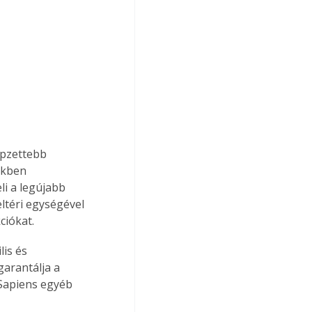
épzettebb 
ékben 
i a legújabb 
ltéri egységével 
ciókat.
is és 
arantálja a 
Sapiens egyéb 