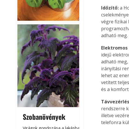
Időzítő:
 a H
cselekmények
végre fizika
programozha
adható meg.
Elektromos 
idejű elektr
adható meg, 
irányítási r
lehet az ene
vetített telj
és a komfort
Távvezérlés
rendszerre k
Szobanövények
Virágoskert: k
illetve vezé
telefonra kü
teraszon, laká
Virágok gondozása a lakásban,