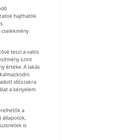
ődő 
zatok hajthatók 
s 
 cselekmény 
ővé teszi a valós 
sítmény szint 
y értéke. A lakás 
lkalmazkodni 
adott időszakra 
nálat a kényelem 
érelhetők a 
 állapotok, 
üzenetek is 