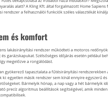
 Fűtés bekapcsolása az irodából haza induláskor? Megszólal
yaralás alatt? A Kling Kft. által forgalmazott Home Sapiens 
si rendszer a felhasználói funkciók széles választékát kínálja
em és komfort
ns lakásirányítási rendszer működteti a motoros redőnyöke
 és garázskapukat. Szélsőséges időjárás esetén például be
 így megelőzve a rongálódást.
n gyökerező tapasztalata a fűtésirányítási rendszerekben
ik ki: egyetlen másik rendszer sem kínál ennyire egyszerű é
ehetőségeket. Bármelyik hónap, a nap vagy a hét bármelyik id
ó precíz algoritmus beállítások segítségével, amik minden 
kompatibilisek.