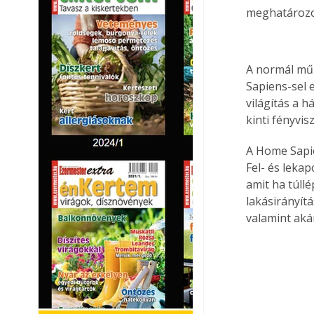
meghatározo
A normál mű
Sapiens-sel 
világítás a 
kinti fényvis
A Home Sapie
Fel- és lekap
amit ha túll
lakásirányítá
valamint akár