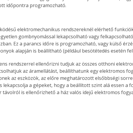
tt időpontra programozható.
ködésű elektromechanikus rendszereknél elérhető funkciók
egyetlen gombnyomással lekapcsolható vagy felkapcsolható
házban. Ez a parancs időre is programozható, vagy külső érzé
zonyok alapján is beállítható (például besö­tétedés esetén fel
ns rendszerrel ellenőrizni tudjuk az összes otthoni elektro
csolhatjuk az áramellátást, beállíthatunk egy elektromos fog
épnek az eszközök, az előre meghatározott elsőbbségi sorre
s lekapcsolja a gépeket, hogy a beállított szint alá essen a f
 távolról is ellenőrizhető a ház valós idejű elektromos fogy