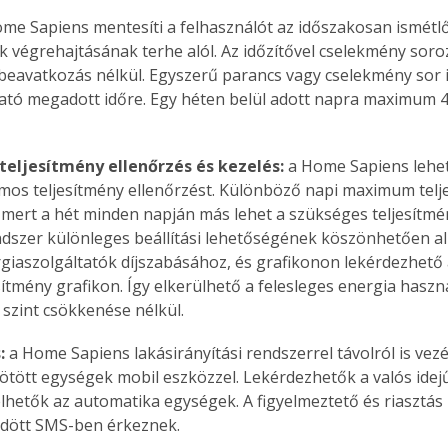
ome Sapiens mentesíti a felhasználót az időszakosan ismétl
 végrehajtásának terhe alól. Az időzítővel cselekmény soro
i beavatkozás nélkül. Egyszerű parancs vagy cselekmény sor i
tó megadott időre. Egy héten belül adott napra maximum 4
teljesítmény ellenőrzés és kezelés:
 a Home Sapiens lehet
omos teljesítmény ellenőrzést. Különböző napi maximum telje
mert a hét minden napján más lehet a szükséges teljesítmén
endszer különleges beállítási lehetőségének köszönhetően a
rgiaszolgáltatók díjszabásához, és grafikonon lekérdezhető 
esítmény grafikon. Így elkerülhető a felesleges energia hasz
 szint csökkenése nélkül.
:
 a Home Sapiens lakásirányítási rendszerrel távolról is vez
ötött egységek mobil eszközzel. Lekérdezhetők a valós idejű
ertben,
Gyógyító növények: a
relhetők az automatika egységek. A figyelmeztető és riasztás 
ldött SMS-ben érkeznek.
sban
természet kincsei az