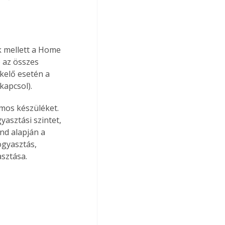
 mellett a Home 
 az összes 
kelő esetén a 
kapcsol).
mos készüléket. 
yasztási szintet, 
nd alapján a 
ogyasztás, 
asztása.