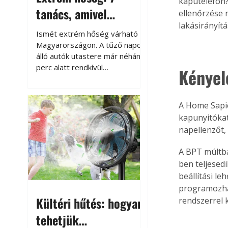
kaputelefon?
tanács, amivel
ellenőrzése n
lakásirányítá
megóvhatjuk
Ismét extrém hőség várható
autónkat a nyári
Magyarországon. A tűző napon
álló autók utastere már néhány
károktól
perc alatt rendkívül
Kényel
felmelegszik, és rövid időn belül
akár a 60-70 °C-ot is
megközelítheti. Ez nemcsak a
A Home Sapie
beszállást teszi kellemetlenné,
kapunyitókat
hanem az autó állapotára és a
napellenzőt,
benne hagyott tárgyakra is
káros hatással lehet. Néhány
A BPT múltba
egyszerű óvintézkedéssel
ben teljesed
azonban jelentősen
beállítási l
csökkenthetjük a hőség káros
programozhat
hatásait.
Kültéri hűtés: hogyan
rendszerrel 
tehetjük