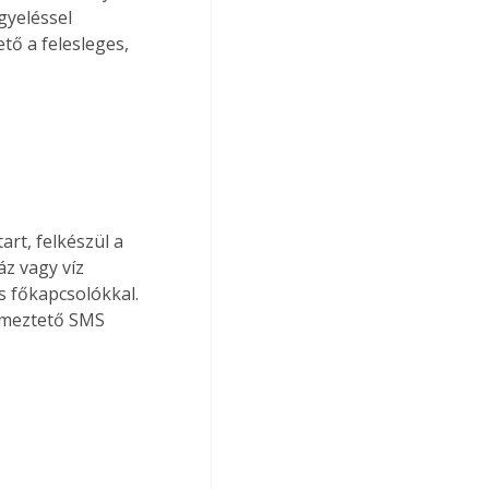
gyeléssel 
tő a felesleges, 
art, felkészül a 
z vagy víz 
s főkapcsolókkal. 
elmeztető SMS 