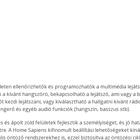
Együtt jobban megéri!
Bővebb információ itt!
k az
Együtt jobban megéri! A
mester
könyvek tetszőleges
er Old
párosítással kedvezményes
áron, 0 Ft postaköltséggel
ptapir új,
megrendelhetők!
és egyedi
tt
ületen ellenőrizhetők és programozhatók a multimédia leját
lvasására
ó a kívánt hangszóró, bekapcsolható a lejátszó, ami vagy a 
elefonon
kezdi lejátszani, vagy kiválasztható a hallgatni kívánt rádió
nyelmesen
hangerő és egyéb audió funkciók (hangszín, basszus stb).
ben vagy
t is
 és ápolt zöld felületek fejlesztik a személyiséget, és jó ha
. Bárhol,
re. A Home Sapiens kifinomult beállítási lehetőségeket kíná
ön élve
lis öntöző rendszerekhez is, ezzel biztosítva az öntözési ci
ashatók az