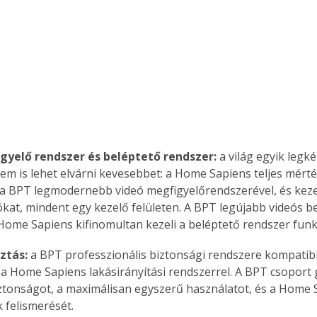
gyelő rendszer és beléptető rendszer:
 a világ egyik legk
nem is lehet elvárni kevesebbet: a Home Sapiens teljes mért
 a BPT legmodernebb videó megfigyelőrendszerével, és kezel
kat, mindent egy kezelő felületen. A BPT legújabb videós be
Home Sapiens kifinomultan kezeli a beléptető rendszer funk
ztás:
 a BPT professzionális biztonsági rendszere kompatibil
 a Home Sapiens lakásirányítási rendszerrel. A BPT csoport g
ztonságot, a maximálisan egyszerű használatot, és a Home 
 felismerését.