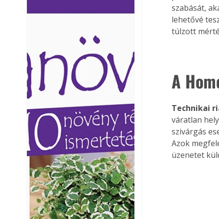
szabását, aká
Ezermester lapszámai. A
Ezermester lapszámai
lehetővé tesz
Laptapir kényelmes megoldás,
Laptapir kényelmes 
túlzott mérté
mert: – t
mert: – t
A Home
Technikai ri
váratlan hel
szivárgás ese
Azok megfele
üzenetet kül