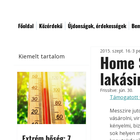
Főoldal
Közérdekű
Újdonságok, érdekességek
Bem
2015. szept. 16.
3 p
Home S
Kiemelt tartalom
lakási
Frissítve:
jún. 30.
Támogatott 
Messzire jut
vásárolni, v
kényelmi, bi
sok helyen m
Extrém hőség: 7