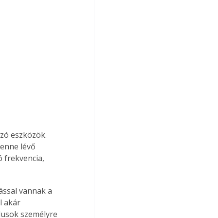
szó eszközök. 
benne lévő 
 frekvencia, 
tással vannak a 
l akár 
klusok személyre 