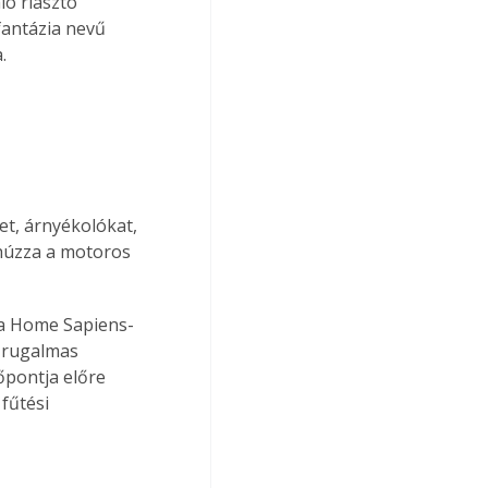
ó riasztó 
fantázia nevű 
.
t, árnyékolókat, 
húzza a motoros 
 a Home Sapiens-
s rugalmas 
őpontja előre 
fűtési 