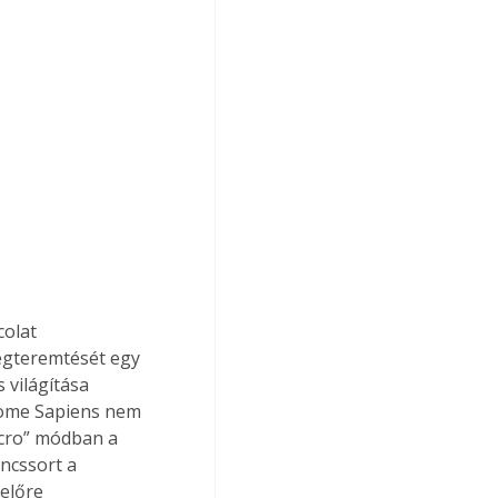
olat 
egteremtését egy 
 világítása 
Home Sapiens nem 
cro” módban a 
ncssort a 
előre 