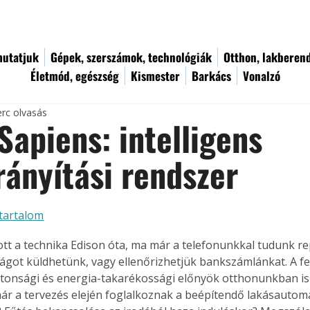
utatjuk
Gépek, szerszámok, technológiák
Otthon, lakberen
Életmód, egészség
Kismester
Barkács
Vonalzó
erc olvasás
apiens: intelligens
rányítási rendszer
tartalom
ott a technika Edison óta, ma már a telefonunkkal tudunk re
irágot küldhetünk, vagy ellenőrizhetjük bankszámlánkat. A fe
ztonsági és energia-takarékossági előnyök otthonunkban is 
ár a tervezés elején foglalkoznak a beépítendő lakásautoma