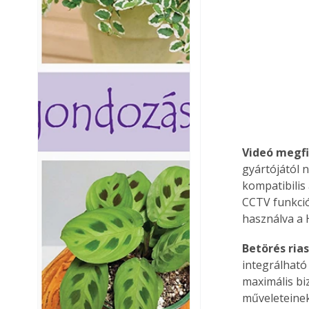
Videó megfi
gyártójától 
kompatibilis
CCTV funkció
használva a 
Betörés rias
integrálható
maximális bi
műveleteinek