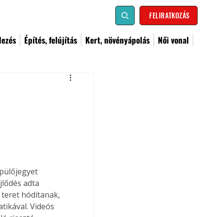
FELIRATKOZÁS
dezés
Építés, felújítás
Kert, növényápolás
Női vonal
pülőjegyet 
jlődés adta 
teret hódítanak, 
tikával. Videós 