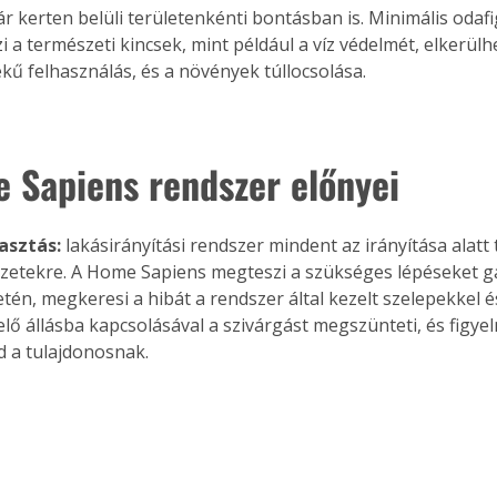
r kerten belüli területenkénti bontásban is. Minimális odafi
. A
i a természeti kincsek, mint például a víz védelmét, elkerülhe
megoldás,
kű felhasználás, és a növények túllocsolása. 
 Sapiens rendszer előnyei
asztás:
 lakásirányítási rendszer mindent az irányítása alatt t
yzetekre. A Home Sapiens megteszi a szükséges lépéseket gá
tén, megkeresi a hibát a rendszer által kezelt szelepekkel é
lő állásba kapcsolásával a szivárgást megszünteti, és figy
d a tulajdonosnak.