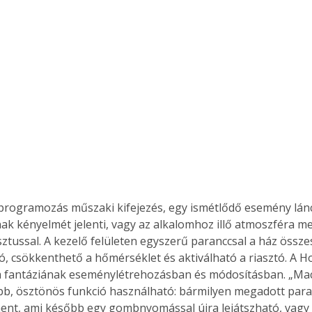
rogramozás műszaki kifejezés, egy ismétlődő esemény lánc
ak kényelmét jelenti, vagy az alkalomhoz illő atmoszféra m
ztussal. A kezelő felületen egyszerű paranccsal a ház összes
ó, csökkenthető a hőmérséklet és aktiválható a riasztó. A 
 a fantáziának eseménylétrehozásban és módosításban. „Ma
b, ösztönös funkció használható: bármilyen megadott para
ent, ami később egy gombnyomással újra lejátszható, vagy 