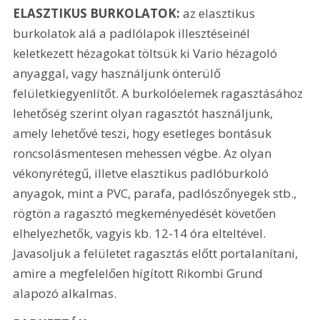
ELASZTIKUS BURKOLATOK: 
az elasztikus 
burkolatok alá a padlólapok illesztéseinél 
keletkezett hézagokat töltsük ki Vario hézagoló 
anyaggal, vagy használjunk önterülő 
felületkiegyenlítőt. A burkolóelemek ragasztásához 
lehetőség szerint olyan ragasztót használjunk, 
amely lehetővé teszi, hogy esetleges bontásuk 
roncsolásmentesen mehessen végbe. Az olyan 
vékonyrétegű, illetve elasztikus padlóburkoló 
anyagok, mint a PVC, parafa, padlószőnyegek stb., 
rögtön a ragasztó megkeményedését követően 
elhelyezhetők, vagyis kb. 12-14 óra elteltével. 
Javasoljuk a felületet ragasztás előtt portalanítani, 
amire a megfelelően hígított Rikombi Grund 
alapozó alkalmas.