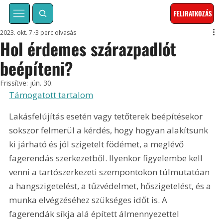
FELIRATKOZÁS
2023. okt. 7.
3 perc olvasás
Hol érdemes szárazpadlót
beépíteni?
Frissítve:
jún. 30.
Támogatott tartalom
Lakásfelújítás esetén vagy tetőterek beépítésekor 
sokszor felmerül a kérdés, hogy hogyan alakítsunk 
ki járható és jól szigetelt födémet, a meglévő 
fagerendás szerkezetből. Ilyenkor figyelembe kell 
venni a tartószerkezeti szempontokon túlmutatóan 
a hangszigetelést, a tűzvédelmet, hőszigetelést, és a 
munka elvégzéséhez szükséges időt is. A 
fagerendák síkja alá épített álmennyezettel 