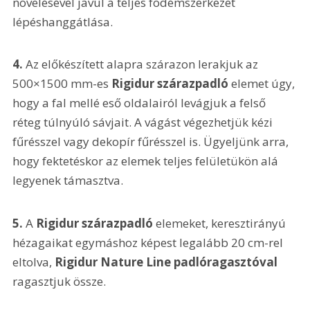
növelésével javul a teljes födémszerkezet 
lépéshanggátlása.
4. 
Az előkészített alapra szárazon lerakjuk az 
500×1500 mm-es 
Rigidur szárazpadló
 elemet úgy, 
hogy a fal mellé eső oldalairól levágjuk a felső 
réteg túlnyúló sávjait. A vágást végezhetjük kézi 
fűrésszel vagy dekopír fűrésszel is. Ügyeljünk arra, 
hogy fektetéskor az elemek teljes felületükön alá 
legyenek támasztva.
5. 
A 
Rigidur szárazpadló
 elemeket, keresztirányú 
hézagaikat egymáshoz képest legalább 20 cm-rel 
eltolva, 
Rigidur Nature Line padlóragasztóval
ragasztjuk össze.