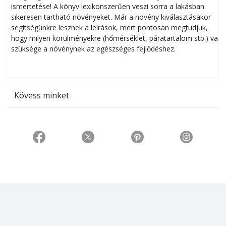
ismertetése! A könyv lexikonszerűen veszi sorra a lakásban
s
sikeresen tart­ha­tó növényeket. Már a növény kiválasztásakor
h
segítségünkre lesznek a leírások, mert pontosan megtudjuk,
k
hogy milyen körülményekre (hőmérséklet, páratartalom stb.) van
szüksége a növénynek az egészséges fejlődéshez.
t
Kövess minket