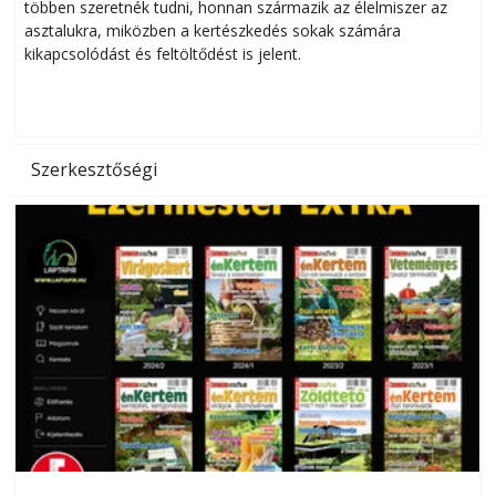
többen szeretnék tudni, honnan származik az élelmiszer az
l
asztalukra, miközben a kertészkedés sokak számára
kikapcsolódást és feltöltődést is jelent.
é
d
Szerkesztőségi