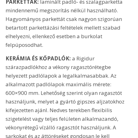
PARKETTÁK:
 laminált padló- és szalagparketta 
mindennemű megszorítás nélkül használható. 
Hagyományos parkettát csak nagyon szigorúan 
betartott parkettázási feltételek mellett szabad 
elhelyezni, ellenkező esetben a burkolat 
felpúposodhat.
KERÁMIA ÉS KŐPADLÓK:
 a Rigidur 
szárazpadlókhoz a vékony ragasztórétegbe 
helyezett padlólapok a legalkalmasabbak. Az 
alkalmazott padlólapok maximális mérete: 
600×900 mm. Lehetőség szerint olyan ragasztót 
használjunk, melyet a gyártó gipszes aljzatokhoz 
kifejezetten ajánl. Nedves terekben flexibilis 
szigetelést vagy teljes felületen alkalmazandó, 
vékonyrétegű vízálló ragasztót használjunk. A 
sarkokat és az áttöréseket gondosan le kell 