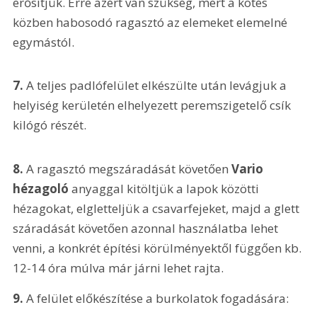
erősítjük. Erre azért van szükség, mert a kötés 
közben habosodó ragasztó az elemeket elemelné 
egymástól. 
7. 
A teljes padlófelület elkészülte után levágjuk a 
helyiség kerületén elhelyezett peremszigetelő csík 
kilógó részét.
8. 
A ragasztó megszáradását követően 
Vario 
hézagoló
 anyaggal kitöltjük a lapok közötti 
hézagokat, elgletteljük a csavarfejeket, majd a glett 
száradását követően azonnal használatba lehet 
venni, a konkrét építési körülményektől függően kb. 
12-14 óra múlva már járni lehet rajta.
9. 
A felület előkészítése a burkolatok fogadására: