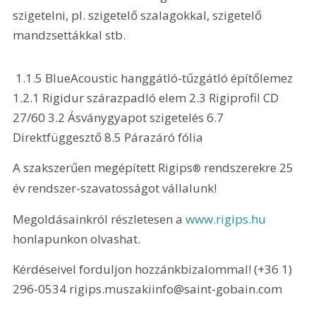
szigetelni, pl. szigetelő szalagokkal, szigetelő 
mandzsettákkal stb.
 1.1.5 BlueAcoustic hanggátló-tűzgátló építőlemez 
1.2.1 Rigidur szárazpadló elem 2.3 Rigiprofil CD 
27/60 3.2 Ásványgyapot szigetelés 6.7 
Direktfüggesztő 8.5 Párazáró fólia
A szakszerűen megépített Rigips
 rendszerekre 25 
®
év rendszer-szavatosságot vállalunk!
Megoldásainkról részletesen a 
www.rigips.hu
honlapunkon olvashat.
Kérdéseivel forduljon hozzánkbizalommal! (+36 1) 
296-0534 rigips.muszakiinfo@saint-gobain.com