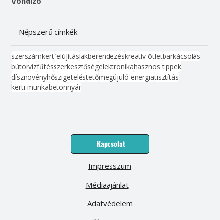
Vonalzó
Népszerű címkék
szerszám
kert
felújítás
lakberendezés
kreatív ötlet
barkácsolás
bútor
víz
fűtés
szerkesztőség
elektronika
hasznos tippek
dísznövény
hőszigetelés
tető
megújuló energia
tisztítás
kerti munka
beton
nyár
Kapcsolat
Impresszum
Médiaajánlat
Adatvédelem