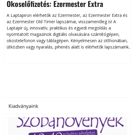
Okoselőfizetés: Ezermester Extra
A Laptapiron elérhetők az Ezermester, az Ezermester Extra és
az Ezermester Old Timer lapszámai, visszamenőleg is! A
Laptapir új, innovatív, praktikus és egyedi megoldás a
L
nyomtatott magazinok digitális olvasására számítógépen,
okostelefonon vagy táblagépen. Kényelmesen az otthonában,
útközben vagy nyaralás, pihenés alatt is elérhetők lapszámaink.
ú
Bárhol, bármikor, akár külföldön élve vagy dolgozva is
B
olvashatók az Ezermester lapszámai. A Laptapir kényelmes
megoldás, mert: – t
Kiadványaink