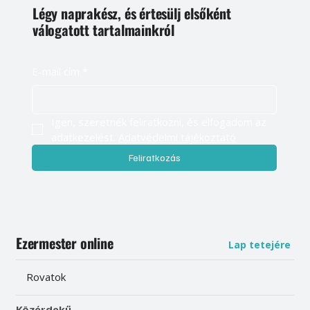
Légy naprakész, és értesülj elsőként
válogatott tartalmainkról
E-mail cím
*
Igen, szeretnék feliratkozni, és elfogadom az 
adatkezelést. 
Adatvédelmi tájékoztató
Feliratkozás
Ezermester online
Lap tetejére
Rovatok
Közérdekű