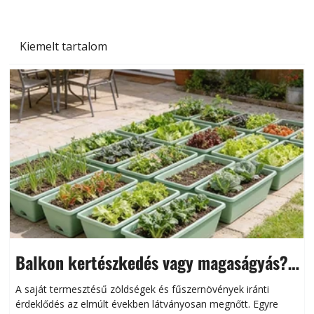
Kiemelt tartalom
Balkon kertészkedés vagy magaságyás?
Helytakarékos kertészkedés
A saját termesztésű zöldségek és fűszernövények iránti
érdeklődés az elmúlt években látványosan megnőtt. Egyre