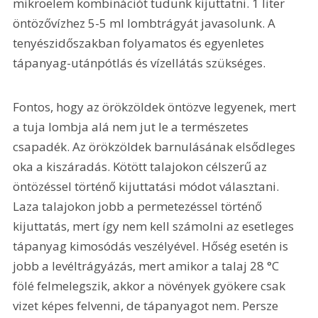
mikroelem kombinációt tudunk kijuttatni. 1 liter 
öntözővízhez 5-5 ml lombtrágyát javasolunk. A 
tenyészidőszakban folyamatos és egyenletes 
tápanyag-utánpótlás és vízellátás szükséges.
Fontos, hogy az örökzöldek öntözve legyenek, mert 
a tuja lombja alá nem jut le a természetes 
csapadék. Az örökzöldek barnulásának elsődleges 
oka a kiszáradás. Kötött talajokon célszerű az 
öntözéssel történő kijuttatási módot választani. 
Laza talajokon jobb a permetezéssel történő 
kijuttatás, mert így nem kell számolni az esetleges 
tápanyag kimosódás veszélyével. Hőség esetén is 
jobb a levéltrágyázás, mert amikor a talaj 28 °C 
fölé felmelegszik, akkor a növények gyökere csak 
vizet képes felvenni, de tápanyagot nem. Persze 