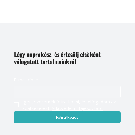
Légy naprakész, és értesülj elsőként
válogatott tartalmainkról
E-mail cím
*
Igen, szeretnék feliratkozni, és elfogadom az 
adatkezelést. 
Adatvédelmi tájékoztató
Feliratkozás