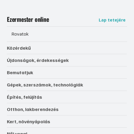
Ezermester online
Lap tetejére
Rovatok
Közérdekű
Újdonságok, érdekességek
Bemutatjuk
Gépek, szerszámok, technológiák
Építés, felújítás
Otthon, lakberendezés
Kert, növényápolás
Női vonal