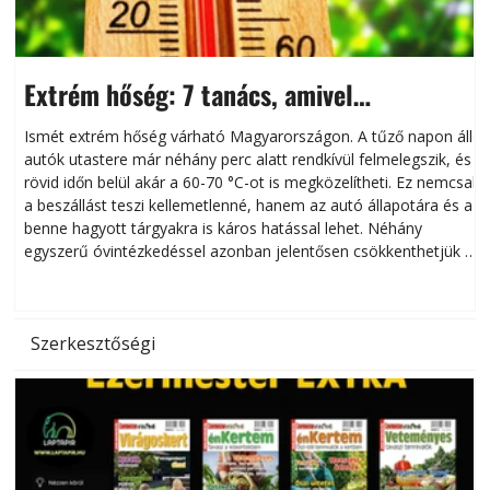
Extrém hőség: 7 tanács, amivel
megóvhatjuk autónkat a nyári károktól
Ismét extrém hőség várható Magyarországon. A tűző napon álló
autók utastere már néhány perc alatt rendkívül felmelegszik, és
rövid időn belül akár a 60-70 °C-ot is megközelítheti. Ez nemcsak
n
a beszállást teszi kellemetlenné, hanem az autó állapotára és a
benne hagyott tárgyakra is káros hatással lehet. Néhány
egyszerű óvintézkedéssel azonban jelentősen csökkenthetjük a
hőség káros hatásait.
l
Szerkesztőségi