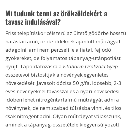
Mi tudunk tenni az örökzöldekért a 
tavasz indulásával? 
Friss telepítéskor célszerű az ültető gödörbe hosszú 
hatástartamú, örökzöldeknek ajánlott műtrágyát 
adagolni, ami nem perzseli le a fiatal, fejlődő 
gyökereket, de folyamatos tápanyag-utánpótlást 
nyújt. Tápoldatozásra a 
Fitohorm Örökzöld Gyep
összetevői biztosítják a növények egyenletes 
növekedését. Javasolt dózisa 50 g/fa. Idősebb, 2-3 
éves növényeknél tavasszal és a nyári növekedési 
időben lehet nitrogéntartalmú műtrágyát adni a 
növénynek, de nem szabad túlzásba vinni, és tilos 
csak nitrogént adni. Olyan műtrágyát válasszunk, 
aminek a tápanyag-összetétele kiegyensúlyozott.