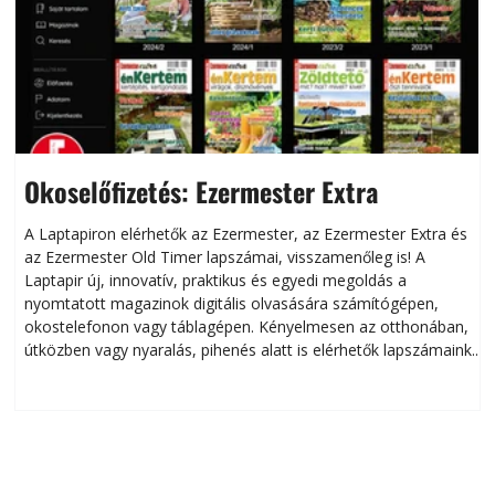
Okoselőfizetés: Ezermester Extra
A Laptapiron elérhetők az Ezermester, az Ezermester Extra és
az Ezermester Old Timer lapszámai, visszamenőleg is! A
Laptapir új, innovatív, praktikus és egyedi megoldás a
L
nyomtatott magazinok digitális olvasására számítógépen,
okostelefonon vagy táblagépen. Kényelmesen az otthonában,
útközben vagy nyaralás, pihenés alatt is elérhetők lapszámaink.
ú
Bárhol, bármikor, akár külföldön élve vagy dolgozva is
B
olvashatók az Ezermester lapszámai. A Laptapir kényelmes
megoldás, mert: – t