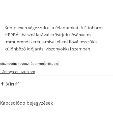
Komplexen végezzük el a feladatokat. A Fitohorm 
HERBÁL használatával erősítjük növényeink 
immunrendszerét, amivel ellenállóvá tesszük a 
különböző időjárási viszonyokkal szemben.
dísznövény
tavasz
tápanyag
örökzöld
Támogatott tartalom
Kapcsolódó bejegyzések