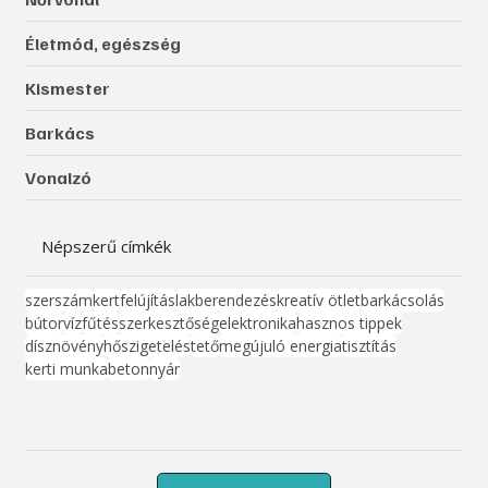
Életmód, egészség
Kismester
Barkács
Vonalzó
Népszerű címkék
szerszám
kert
felújítás
lakberendezés
kreatív ötlet
barkácsolás
bútor
víz
fűtés
szerkesztőség
elektronika
hasznos tippek
dísznövény
hőszigetelés
tető
megújuló energia
tisztítás
kerti munka
beton
nyár