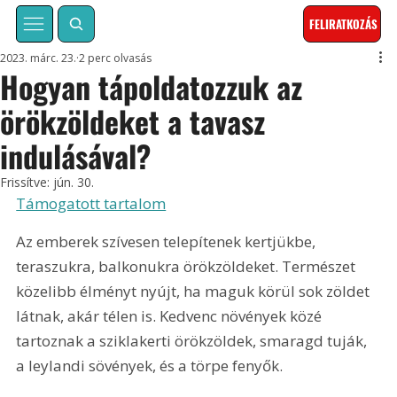
FELIRATKOZÁS
2023. márc. 23.
2 perc olvasás
Hogyan tápoldatozzuk az
örökzöldeket a tavasz
indulásával?
Frissítve:
jún. 30.
Támogatott tartalom
Az emberek szívesen telepítenek kertjükbe, 
teraszukra, balkonukra örökzöldeket. Természet 
közelibb élményt nyújt, ha maguk körül sok zöldet 
látnak, akár télen is. Kedvenc növények közé 
tartoznak a sziklakerti örökzöldek, smaragd tuják, 
a leylandi sövények, és a törpe fenyők.