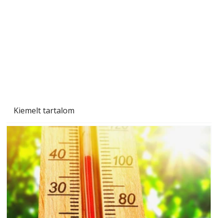
Tiszta homlokzat éveken át
Kiemelt tartalom