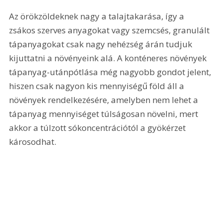
Az örökzöldeknek nagy a talajtakarása, így a 
zsákos szerves anyagokat vagy szemcsés, granulált 
tápanyagokat csak nagy nehézség árán tudjuk 
kijuttatni a növényeink alá. A konténeres növények 
tápanyag-utánpótlása még nagyobb gondot jelent, 
hiszen csak nagyon kis mennyiségű föld áll a 
növények rendelkezésére, amelyben nem lehet a 
tápanyag mennyiséget túlságosan növelni, mert 
akkor a túlzott sókoncentrációtól a gyökérzet 
károsodhat.