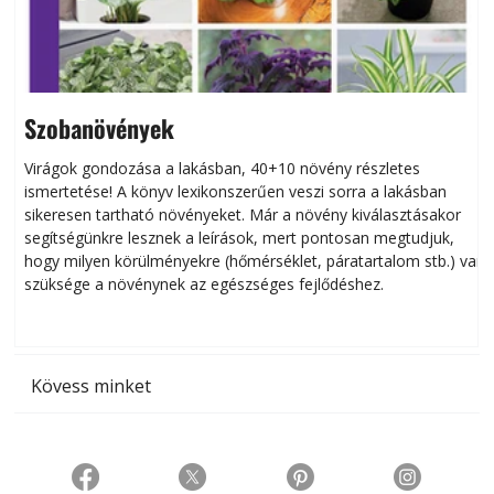
Szobanövények
Virágok gondozása a lakásban, 40+10 növény részletes
ismertetése! A könyv lexikonszerűen veszi sorra a lakásban
s
sikeresen tart­ha­tó növényeket. Már a növény kiválasztásakor
h
segítségünkre lesznek a leírások, mert pontosan megtudjuk,
k
hogy milyen körülményekre (hőmérséklet, páratartalom stb.) van
szüksége a növénynek az egészséges fejlődéshez.
t
Kövess minket