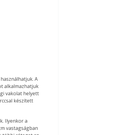
t alkalmazhatjuk 
i vakolat helyett 
csal készített 
k. Ilyenkor a 
2 cm vastagságban 