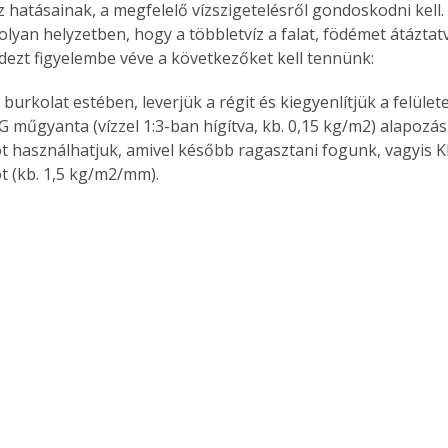
z hatásainak, a megfelelő vízszigetelésről gondoskodni kell
olyan helyzetben, hogy a többletvíz a falat, födémet átáztat
dezt figyelembe véve a következőket kell tennünk:
burkolat estében, leverjük a régit és kiegyenlítjük a felület
 műgyanta (vízzel 1:3-ban hígítva, kb. 0,15 kg/m2) alapozás
t használhatjuk, amivel később ragasztani fogunk, vagyis KE
t (kb. 1,5 kg/m2/mm).