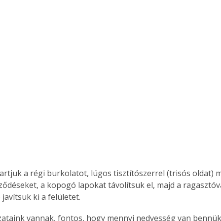
rtjuk a régi burkolatot, lúgos tisztítószerrel (trisós oldat) 
ődéseket, a kopogó lapokat távolítsuk el, majd a ragasztóva
javítsuk ki a felületet.
jzataink vannak, fontos, hogy mennyi nedvesség van bennük