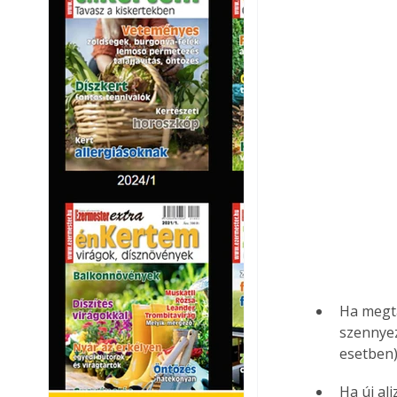
Ha megta
szennyez
esetben) 
Ha új al