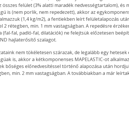
z összes felület (3% alatti maradék nedvességtartalom), és 
ságú is (nem porlik, nem repedezett), akkor az egykompon
almazzuk (1,4 kg/m2), a fentiekben leírt felületalapozás után
l 2 rétegben, min. 1 mm vastagságban. A repedésre érzéken
Együtt jobban megéri!
(fal-fal, padló-fal, dilatációk) ne felejtsük előzetesen beépít
Bővebb információ itt!
D hajlaterősítő szalagot.
k az
Együtt jobban megéri! A
mester
könyvek tetszőleges
jzataink nem tökéletesen szárazak, de legalább egy hetesek 
er Old
párosítással kedvezményes
ágúak is, akkor a kétkomponenses MAPELASTIC-ot alkalmazz
áron, 0 Ft postaköltséggel
ptapir új,
megrendelhetők!
tek bőséges előnedvesítéssel történő alapozása után hordjuk 
és egyedi
gben, min. 2 mm vastagságban. A továbbiakban a már leírtak 
tt
lvasására
elefonon
nyelmesen
ben vagy
t is
. Bárhol,
ön élve
ashatók az