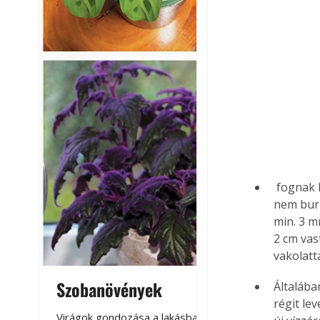
 fognak leválni a szerkezetről (téglafal, betonfal) - a MAPELASTIC-ot használhatjuk. A 
nem burk
min. 3 m
2 cm vas
vakolatta
Szobanövények
Virágoskert: k
Általában
régit le
teraszon, laká
Virágok gondozása a lakásban,