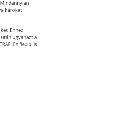
. Mindannyian 
va károkat 
eket. Ehhez 
 után ugyanazt a 
RAFLEX flexibilis 