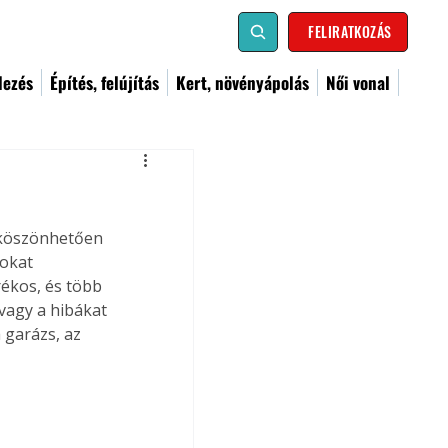
FELIRATKOZÁS
dezés
Építés, felújítás
Kert, növényápolás
Női vonal
 köszönhetően 
okat 
rékos, és több 
vagy a hibákat 
 garázs, az 