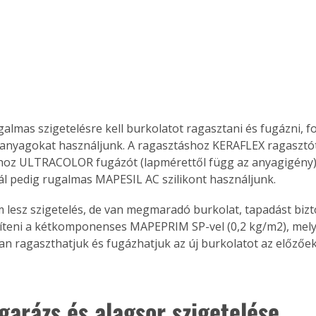
. A
megoldás,
galmas szigetelésre kell burkolatot ragasztani és fugázni, f
is anyagokat használjunk. A ragasztáshoz KERAFLEX ragasztót
oz ULTRACOLOR fugázót (lapmérettől függ az anyagigény),
l pedig rugalmas MAPESIL AC szilikont használjunk.
 lesz szigetelés, de van megmaradó burkolat, tapadást bizt
zíteni a kétkomponenses MAPEPRIM SP-vel (0,2 kg/m2), mel
n ragaszthatjuk és fugázhatjuk az új burkolatot az előzőek
garázs és alagsor szigetelése