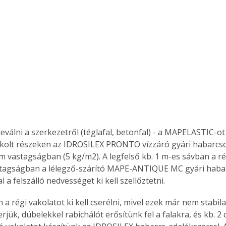
olt részeken az IDROSILEX PRONTO vízzáró gyári habarcso
m vastagságban (5 kg/m2). A legfelső kb. 1 m-es sávban a rég
tagságban a lélegző-szárító MAPE-ANTIQUE MC gyári habarc
l a felszálló nedvességet ki kell szellőztetni.
ertben,
Gyógyító növények: a
 a régi vakolatot ki kell cserélni, mivel ezek már nem stabila
verjük, dübelekkel rabichálót erősítünk fel a falakra, és kb. 
sban
természet kincsei az