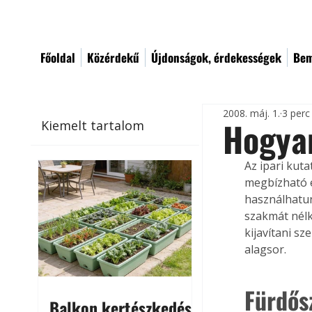
Főoldal
Közérdekű
Újdonságok, érdekességek
Bem
2008. máj. 1.
3 perc
Hogyan
Kiemelt tartalom
Az ipari kut
megbízható é
használhatun
szakmát nélk
kijavítani sz
alagsor.
Fürdős
Balkon kertészkedés