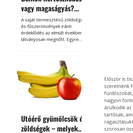
vagy magaságyás?
Helytakarékos
A saját termesztésű zöldségek
kertészkedés
és fűszernövények iránti
érdeklődés az elmúlt években
látványosan megnőtt. Egyre
többen szeretnék tudni, honnan
származik az élelmiszer az
asztalukra, miközben a
kertészkedés sokak számára
kikapcsolódást és feltöltődést
is jelent.
Először is ti
szeretnénk f
fürdőszobát,
nagyon fonto
árulkodik az
tartósak, a
Utóérő gyümölcsök és
ragasztásukh
zöldségek – melyek
szorosan öss