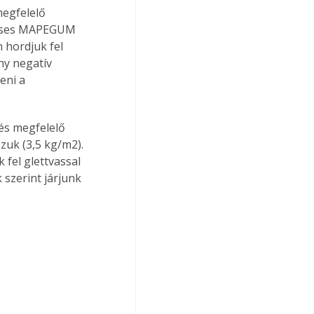
megfelelő 
enses MAPEGUM 
 hordjuk fel 
y negatív 
eni a 
és megfelelő 
uk (3,5 kg/m2). 
fel glettvassal 
szerint járjunk 