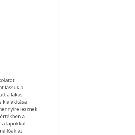
kolatot 
t lássuk a 
tt a lakás 
 kialakítása 
mennyire lesznek 
értékben a 
 a lapokkal 
nállóak az 