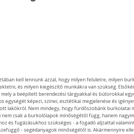
sztában kell lennünk azzal, hogy milyen felületre, milyen bur
ektetni, és milyen kiegészítő munkákra van szükség. Elsőkén
 mely a beépített berendezési tárgyakkal és bútorokkal együ
s egységét képezi, színei, esztétikai megjelenése és igényes
 ott lakókról. Nem mindegy, hogy fürdőszobánk burkolatai 
mi nem csak a burkolólapok minőségétől függ, hanem nagym
oz és fugázásukhoz szükséges - a fogadó aljzattal valamint
zefüggő - segédanyagok minőségétől is. Akármennyire elle