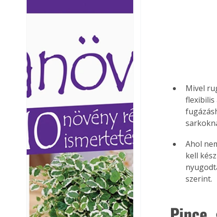
Ezermester lapszámai. A
Ezermester lapszámai
Laptapir kényelmes megoldás,
Laptapir kényelmes 
mert: – t
mert: – t
Mivel ru
flexibil
fugázásh
sarkokná
Ahol nem
kell kés
nyugodta
szerint.
Pince, 