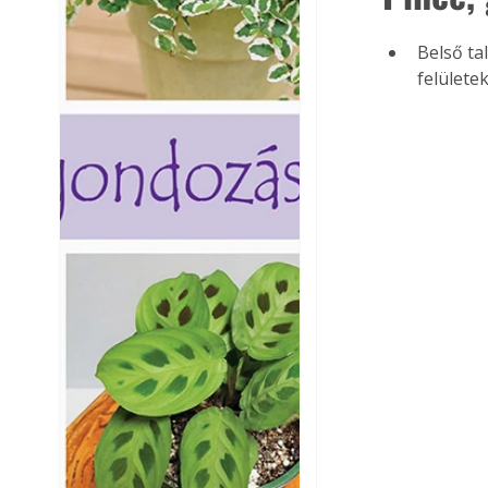
Belső ta
felülete