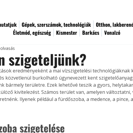
utatjuk
Gépek, szerszámok, technológiák
Otthon, lakberen
Életmód, egészség
Kismester
Barkács
Vonalzó
 olvasás
 szigeteljünk?
atások eredményeként a mai vízszigetelési technológiáknak
s közvetlenül burkolható úgynevezett kent szigetelőanyag
k bármely területre. Ezek lehetővé teszik a gyors, helytaka
ülöző kivitelezést. Számos terület van, amelyen változtatni, 
eretnénk. Ilyenek például a fürdőszoba, a medence, a pince, a
zoba szigetelése