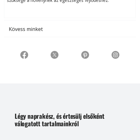
szüksége a növénynek az egészséges fejlődéshez.
t
Kövess minket
Légy naprakész, és értesülj elsőként
válogatott tartalmainkról