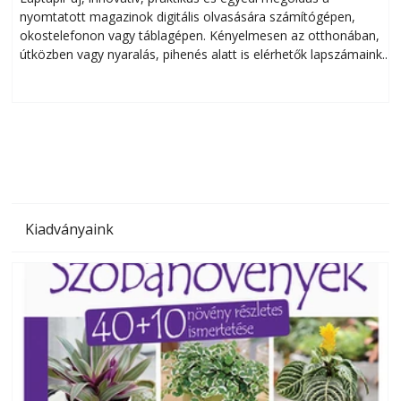
nyomtatott magazinok digitális olvasására számítógépen,
okostelefonon vagy táblagépen. Kényelmesen az otthonában,
útközben vagy nyaralás, pihenés alatt is elérhetők lapszámaink.
ú
Bárhol, bármikor, akár külföldön élve vagy dolgozva is
B
olvashatók az Ezermester lapszámai. A Laptapir kényelmes
megoldás, mert: – t
Kiadványaink