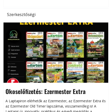
Szerkesztőségi
Okoselőfizetés: Ezermester Extra
A Laptapiron elérhetők az Ezermester, az Ezermester Extra és
az Ezermester Old Timer lapszámai, visszamenőleg is! A
Laptapir új, innovatív, praktikus és egyedi megoldás a
L