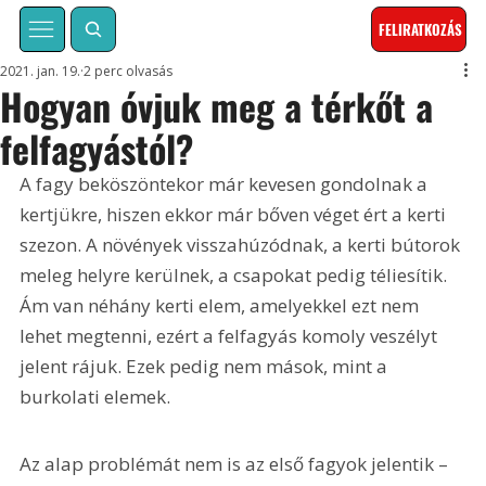
FELIRATKOZÁS
2021. jan. 19.
2 perc olvasás
Hogyan óvjuk meg a térkőt a
felfagyástól?
A fagy beköszöntekor már kevesen gondolnak a 
kertjükre, hiszen ekkor már bőven véget ért a kerti 
szezon. A növények visszahúzódnak, a kerti bútorok 
meleg helyre kerülnek, a csapokat pedig téliesítik. 
Ám van néhány kerti elem, amelyekkel ezt nem 
lehet megtenni, ezért a felfagyás komoly veszélyt 
jelent rájuk. Ezek pedig nem mások, mint a 
burkolati elemek.
Az alap problémát nem is az első fagyok jelentik – 