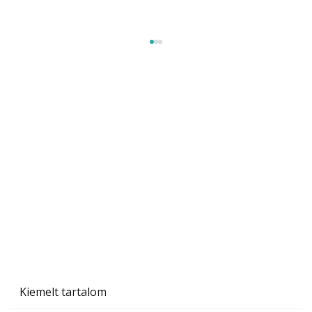
Szárazság a kertben – az aszály hatása a
növényekre és a védekezés lehetőségei
Kiemelt tartalom