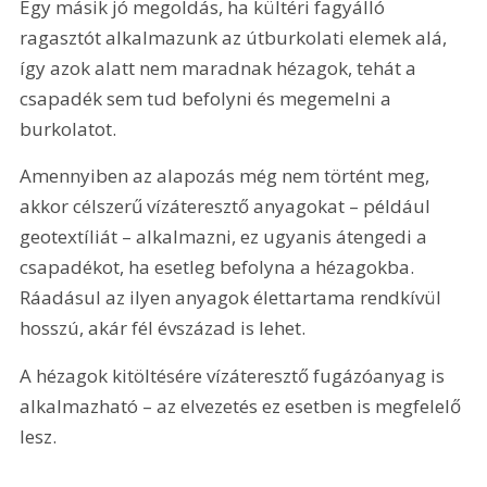
Egy másik jó megoldás, ha kültéri fagyálló 
ragasztót alkalmazunk az útburkolati elemek alá, 
így azok alatt nem maradnak hézagok, tehát a 
csapadék sem tud befolyni és megemelni a 
burkolatot.
Amennyiben az alapozás még nem történt meg, 
akkor célszerű vízáteresztő anyagokat – például 
geotextíliát – alkalmazni, ez ugyanis átengedi a 
csapadékot, ha esetleg befolyna a hézagokba. 
Ráadásul az ilyen anyagok élettartama rendkívül 
hosszú, akár fél évszázad is lehet.
A hézagok kitöltésére vízáteresztő fugázóanyag is 
alkalmazható – az elvezetés ez esetben is megfelelő 
lesz.