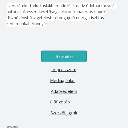
szerszám
kert
felújítás
lakberendezés
kreatív ötlet
barkácsolás
bútor
víz
fűtés
szerkesztőség
elektronika
hasznos tippek
dísznövény
hőszigetelés
tető
megújuló energia
tisztítás
kerti munka
beton
nyár
Kapcsolat
Impresszum
Médiaajánlat
Adatvédelem
Előfizetés
Szerzői jogok