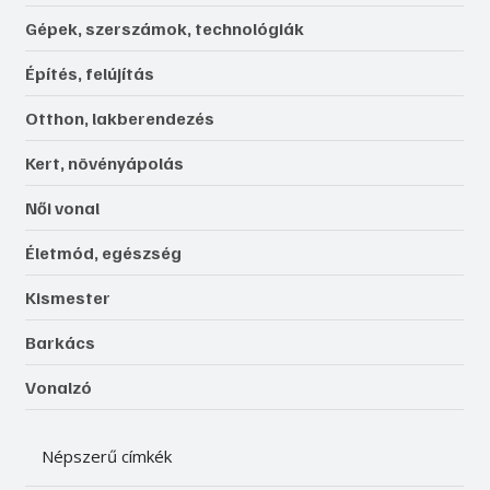
Gépek, szerszámok, technológiák
Építés, felújítás
Otthon, lakberendezés
Kert, növényápolás
Női vonal
Életmód, egészség
Kismester
Barkács
Vonalzó
Népszerű címkék