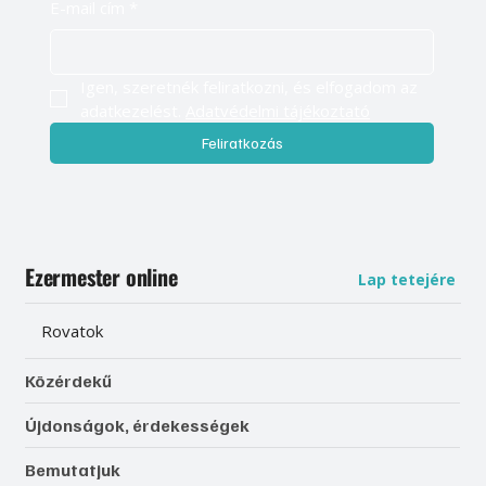
E-mail cím
*
Igen, szeretnék feliratkozni, és elfogadom az 
adatkezelést. 
Adatvédelmi tájékoztató
Feliratkozás
Ezermester online
Lap tetejére
Rovatok
Közérdekű
Újdonságok, érdekességek
Bemutatjuk