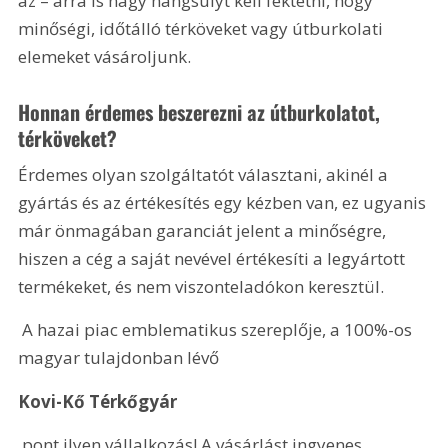
az – arra is nagy hangsúlyt kell fektetni, hogy 
minőségi, időtálló térköveket vagy útburkolati 
elemeket vásároljunk.
Honnan érdemes beszerezni az útburkolatot, 
térköveket?
Érdemes olyan szolgáltatót választani, akinél a 
gyártás és az értékesítés egy kézben van, ez ugyanis 
már önmagában garanciát jelent a minőségre, 
hiszen a cég a saját nevével értékesíti a legyártott 
termékeket, és nem viszonteladókon keresztül.
 A hazai piac emblematikus szereplője, a 100%-os 
magyar tulajdonban lévő 
Kovi-Kő Térkőgyár
 pont ilyen vállalkozás! A vásárlást ingyenes 