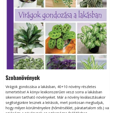
Szobanövények
Virágok gondozása a lakásban, 40+10 növény részletes
ismertetése! A könyv lexikonszerűen veszi sorra a lakásban
s
sikeresen tart­ha­tó növényeket. Már a növény kiválasztásakor
h
segítségünkre lesznek a leírások, mert pontosan megtudjuk,
k
hogy milyen körülményekre (hőmérséklet, páratartalom stb.) van