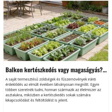
Balkon kertészkedés vagy magaságyás?
Helytakarékos kertészkedés
A saját termesztésű zöldségek és fűszernövények iránti
érdeklődés az elmúlt években látványosan megnőtt. Egyre
többen szeretnék tudni, honnan származik az élelmiszer az
l
asztalukra, miközben a kertészkedés sokak számára
kikapcsolódást és feltöltődést is jelent.
é
d