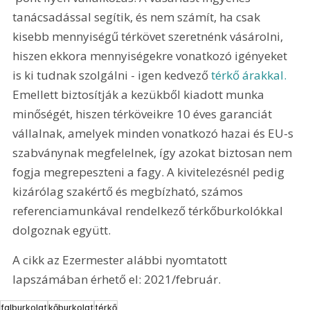
tanácsadással segítik, és nem számít, ha csak 
kisebb mennyiségű térkövet szeretnénk vásárolni, 
hiszen ekkora mennyiségekre vonatkozó igényeket 
is ki tudnak szolgálni - igen kedvező 
térkő árakkal.
Emellett biztosítják a kezükből kiadott munka 
minőségét, hiszen térköveikre 10 éves garanciát 
vállalnak, amelyek minden vonatkozó hazai és EU-s 
szabványnak megfelelnek, így azokat biztosan nem 
fogja megrepeszteni a fagy. A kivitelezésnél pedig 
kizárólag szakértő és megbízható, számos 
referenciamunkával rendelkező térkőburkolókkal 
dolgoznak együtt. 
A cikk az Ezermester alábbi nyomtatott 
lapszámában érhető el: 2021/február.
falburkolat
kőburkolat
térkő