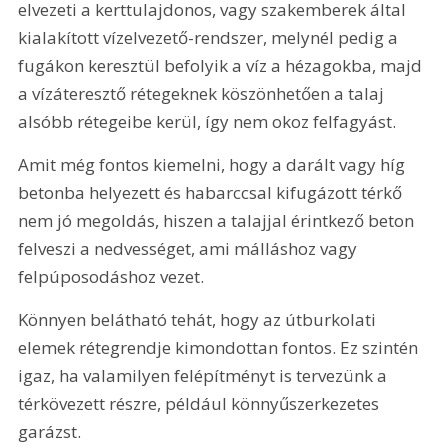
elvezeti a kerttulajdonos, vagy szakemberek által 
kialakított vízelvezető-rendszer, melynél pedig a 
fugákon keresztül befolyik a víz a hézagokba, majd 
a vízáteresztő rétegeknek köszönhetően a talaj 
alsóbb rétegeibe kerül, így nem okoz felfagyást.
Amit még fontos kiemelni, hogy a darált vagy híg 
betonba helyezett és habarccsal kifugázott térkő 
nem jó megoldás, hiszen a talajjal érintkező beton 
felveszi a nedvességet, ami málláshoz vagy 
felpúposodáshoz vezet.
Könnyen belátható tehát, hogy az útburkolati 
elemek rétegrendje kimondottan fontos. Ez szintén 
igaz, ha valamilyen felépítményt is tervezünk a 
térkövezett részre, például könnyűszerkezetes 
garázst.