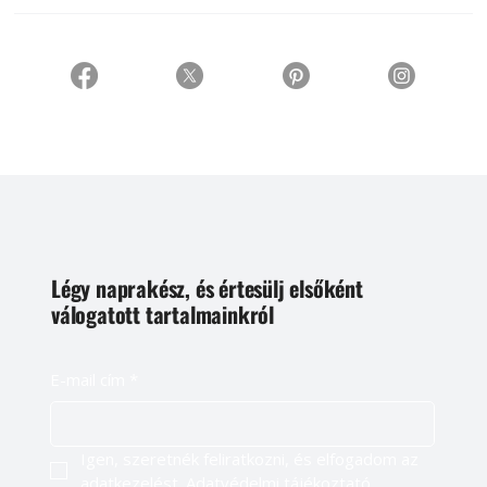
Légy naprakész, és értesülj elsőként
válogatott tartalmainkról
E-mail cím
*
Igen, szeretnék feliratkozni, és elfogadom az 
adatkezelést. 
Adatvédelmi tájékoztató