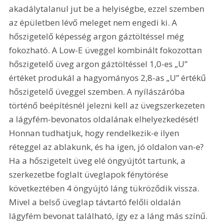
akadálytalanul jut be a helyiségbe, ezzel szemben 
az épületben lévő meleget nem engedi ki. A 
hőszigetelő képesség argon gáztöltéssel még 
fokozható. A Low-E üveggel kombinált fokozottan 
hőszigetelő üveg argon gáztöltéssel 1,0-es „U” 
értéket produkál a hagyományos 2,8-as „U” értékű 
hőszigetelő üveggel szemben. A nyílászáróba 
történő beépítésnél jelezni kell az üvegszerkezeten 
a lágyfém-bevonatos oldalának elhelyezkedését! 
Honnan tudhatjuk, hogy rendelkezik-e ilyen 
réteggel az ablakunk, és ha igen, jó oldalon van-e? 
Ha a hőszigetelt üveg elé öngyújtót tartunk, a 
szerkezetbe foglalt üveglapok fénytörése 
következtében 4 öngyújtó láng tükröződik vissza. 
Mivel a belső üveglap távtartó felőli oldalán 
lágyfém bevonat található, így ez a láng más színű. 