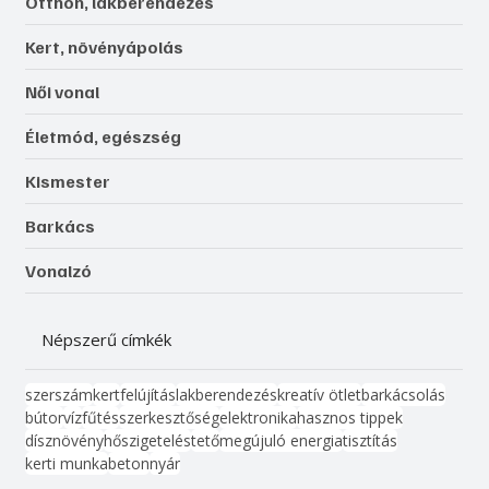
Otthon, lakberendezés
Kert, növényápolás
Női vonal
Életmód, egészség
Kismester
Barkács
Vonalzó
Népszerű címkék
szerszám
kert
felújítás
lakberendezés
kreatív ötlet
barkácsolás
bútor
víz
fűtés
szerkesztőség
elektronika
hasznos tippek
dísznövény
hőszigetelés
tető
megújuló energia
tisztítás
kerti munka
beton
nyár