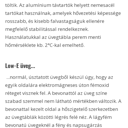
töltik. Az alumínium távtartók helyett nemesacél 
tartókat használnak, amelyek hővezetési képessége 
rosszabb, és kisebb falvastagságuk ellenére 
megfelelő stabilitással rendelkeznek. 
Használatukkal az üvegtábla perem menti 
hőmérséklete kb. 2°C-kal emelhető. 
Low-E üveg...
 ...normál, úsztatott üvegből készül úgy, hogy az 
egyik oldalára elektromágneses úton fémoxid 
réteget visznek fel. A bevonattól az üveg színe 
szabad szemmel nem látható mértékben változik. A 
bevonattal kezelt oldal a hőszigetelő szerkezetben 
az üvegtáblák közötti légrés felé néz. A lágyfém 
bevonatú üvegeknél a fény és napsugárzás 