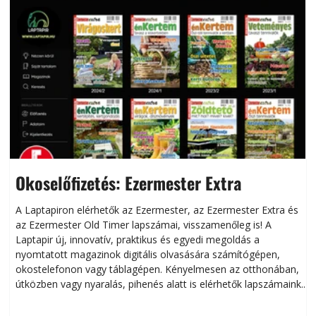
Okoselőfizetés: Ezermester Extra
A Laptapiron elérhetők az Ezermester, az Ezermester Extra és
az Ezermester Old Timer lapszámai, visszamenőleg is! A
Laptapir új, innovatív, praktikus és egyedi megoldás a
L
nyomtatott magazinok digitális olvasására számítógépen,
okostelefonon vagy táblagépen. Kényelmesen az otthonában,
útközben vagy nyaralás, pihenés alatt is elérhetők lapszámaink.
ú
Bárhol, bármikor, akár külföldön élve vagy dolgozva is
B
olvashatók az Ezermester lapszámai. A Laptapir kényelmes