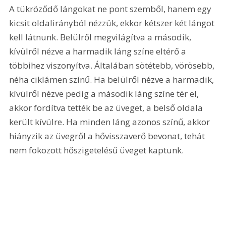
A tükröződő lángokat ne pont szemből, hanem egy 
kicsit oldalirányból nézzük, ekkor kétszer két lángot 
kell látnunk. Belülről megvilágítva a második, 
kívülről nézve a harmadik láng színe eltérő a 
többihez viszonyítva. Általában sötétebb, vörösebb, 
néha ciklámen színű. Ha belülről nézve a harmadik, 
kívülről nézve pedig a második láng színe tér el, 
akkor fordítva tették be az üveget, a belső oldala 
került kívülre. Ha minden láng azonos színű, akkor 
hiányzik az üvegről a hővisszaverő bevonat, tehát 
nem fokozott hőszigetelésű üveget kaptunk. 