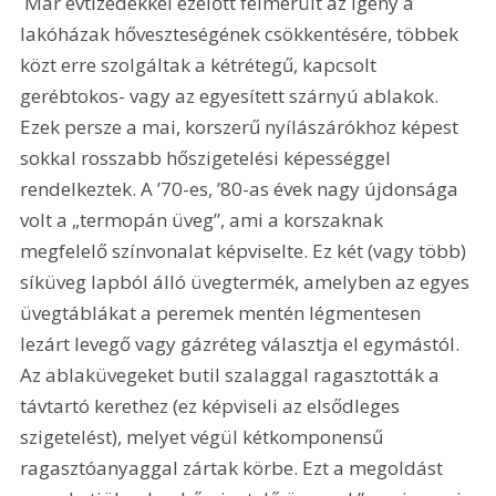
 Már évtizedekkel ezelőtt felmerült az igény a 
lakóházak hőveszteségének csökkentésére, többek 
közt erre szolgáltak a kétrétegű, kapcsolt 
gerébtokos- vagy az egyesített szárnyú ablakok. 
Ezek persze a mai, korszerű nyílászárókhoz képest 
sokkal rosszabb hőszigetelési képességgel 
rendelkeztek. A ’70-es, ’80-as évek nagy újdonsága 
volt a „termopán üveg”, ami a korszaknak 
megfelelő színvonalat képviselte. Ez két (vagy több) 
síküveg lapból álló üvegtermék, amelyben az egyes 
üvegtáblákat a peremek mentén légmentesen 
lezárt levegő vagy gázréteg választja el egymástól. 
Az ablaküvegeket butil szalaggal ragasztották a 
távtartó kerethez (ez képviseli az elsődleges 
szigetelést), melyet végül kétkomponensű 
ragasztóanyaggal zártak körbe. Ezt a megoldást 