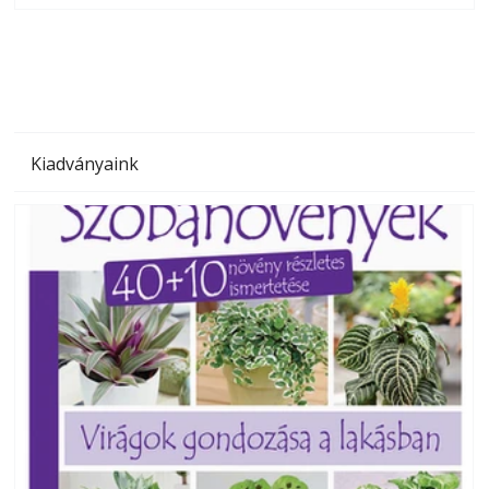
megoldás, mert: – t
Kiadványaink