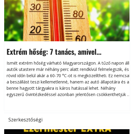
Extrém hőség: 7 tanács, amivel
megóvhatjuk autónkat a nyári károktól
Ismét extrém hőség várható Magyarországon. A tűző napon álló
autók utastere már néhány perc alatt rendkívül felmelegszik, és
rövid időn belül akár a 60-70 °C-ot is megközelítheti. Ez nemcsak
n
a beszállást teszi kellemetlenné, hanem az autó állapotára és a
benne hagyott tárgyakra is káros hatással lehet. Néhány
egyszerű óvintézkedéssel azonban jelentősen csökkenthetjük a
hőség káros hatásait.
l
Szerkesztőségi