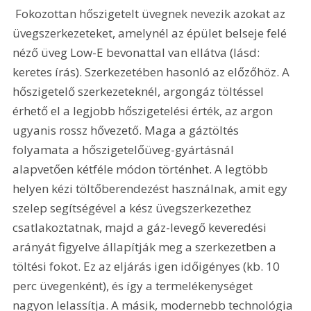
 Fokozottan hőszigetelt üvegnek nevezik azokat az 
üvegszerkezeteket, amelynél az épület belseje felé 
néző üveg Low-E bevonattal van ellátva (lásd: 
keretes írás). Szerkezetében hasonló az előzőhöz. A 
hőszigetelő szerkezeteknél, argongáz töltéssel 
érhető el a legjobb hőszigetelési érték, az argon 
ugyanis rossz hővezető. Maga a gáztöltés 
folyamata a hőszigetelőüveg-gyártásnál 
alapvetően kétféle módon történhet. A legtöbb 
helyen kézi töltőberendezést használnak, amit egy 
szelep segítségével a kész üvegszerkezethez 
csatlakoztatnak, majd a gáz-levegő keveredési 
arányát figyelve állapítják meg a szerkezetben a 
töltési fokot. Ez az eljárás igen időigényes (kb. 10 
perc üvegenként), és így a termelékenységet 
nagyon lelassítja. A másik, modernebb technológia 