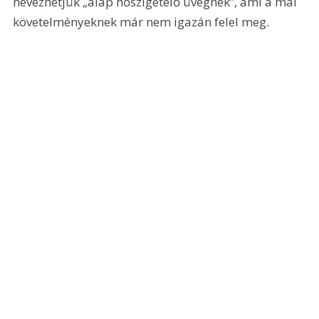
nevezhetjük „alap hőszigetelő üvegnek”, ami a mai 
követelményeknek már nem igazán felel meg. 