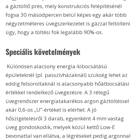
a gáztöltő prés, mely konstrukciós felépítésénél 
fogva 30 másodpercen belül képes egy akár több 
négyzetméteres üvegszerkezetet is gázzal feltölteni 
úgy, hogy a töltési fok legalább 90%-os. 
Speciális követelmények
 Különösen alacsony energia-kibocsátású 
épületeknél (pl. passzívházaknál) szükség lehet az 
eddig felsoroltaknál is alacsonyabb hőátbocsátási 
értékkel rendelkező üvegezésre. A 3 rétegű 
üvegrendszer energiatakarékos argon gáztöltéssel 
akár 0,6-os „U”-értéket is elérhet. A jó 
hőszigetelésről 3 darab, egyenként 4 mm vastag 
üveg gondoskodik, melyek közül kettő Low-E 
bevonattal van ellátva, a légréseket pedig argonnal 