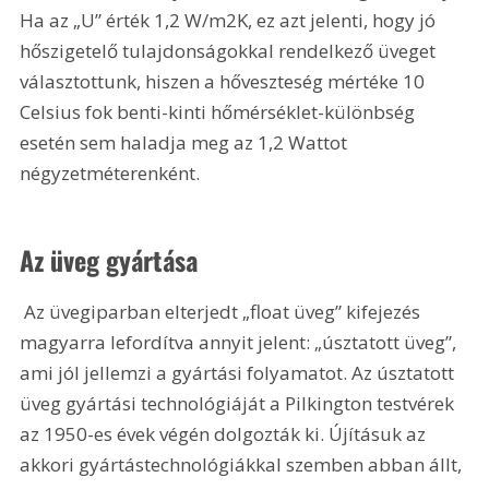
Ha az „U” érték 1,2 W/m2K, ez azt jelenti, hogy jó 
hőszigetelő tulajdonságokkal rendelkező üveget 
választottunk, hiszen a hőveszteség mértéke 10 
Celsius fok benti-kinti hőmérséklet-különbség 
esetén sem haladja meg az 1,2 Wattot 
négyzetméterenként. 
Az üveg gyártása
 Az üvegiparban elterjedt „float üveg” kifejezés 
magyarra lefordítva annyit jelent: „úsztatott üveg”, 
ami jól jellemzi a gyártási folyamatot. Az úsztatott 
üveg gyártási technológiáját a Pilkington testvérek 
az 1950-es évek végén dolgozták ki. Újításuk az 
akkori gyártástechnológiákkal szemben abban állt, 