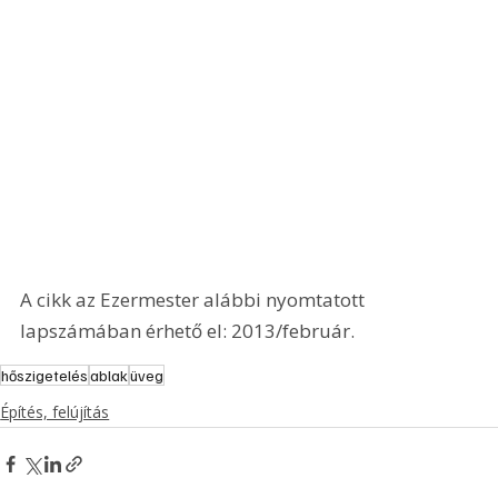
A cikk az Ezermester alábbi nyomtatott 
lapszámában érhető el: 2013/február.
hőszigetelés
ablak
üveg
Építés, felújítás