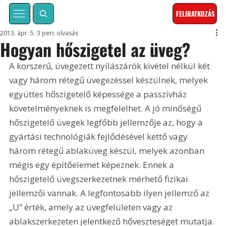
FELIRATKOZÁS
2013. ápr. 5.
3 perc olvasás
Hogyan hőszigetel az üveg?
A korszerű, üvegezett nyílászárók kivétel nélkül két 
vagy három rétegű üvegezéssel készülnek, melyek 
együttes hőszigetelő képessége a passzívház 
követelményeknek is megfelelhet. A jó minőségű 
hőszigetelő üvegek legfőbb jellemzője az, hogy a 
gyártási technológiák fejlődésével kettő vagy 
három rétegű ablaküveg készül, melyek azonban 
mégis egy építőelemet képeznek. Ennek a 
hőszigetelő üvegszerkezetnek mérhető fizikai 
jellemzői vannak. A legfontosabb ilyen jellemző az 
„U” érték, amely az üvegfelületen vagy az 
ablakszerkezeten jelentkező hőveszteséget mutatja. 