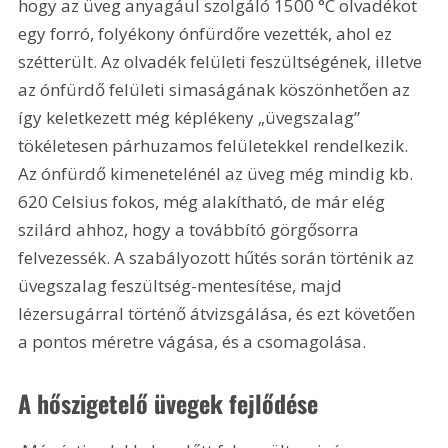
hogy az üveg anyagául szolgáló 1500 °C olvadékot 
egy forró, folyékony ónfürdőre vezették, ahol ez 
szétterült. Az olvadék felületi feszültségének, illetve 
az ónfürdő felületi simaságának köszönhetően az 
így keletkezett még képlékeny „üvegszalag” 
tökéletesen párhuzamos felületekkel rendelkezik. 
Az ónfürdő kimenetelénél az üveg még mindig kb. 
620 Celsius fokos, még alakítható, de már elég 
szilárd ahhoz, hogy a továbbító görgősorra 
felvezessék. A szabályozott hűtés során történik az 
üvegszalag feszültség-mentesítése, majd 
lézersugárral történő átvizsgálása, és ezt követően 
a pontos méretre vágása, és a csomagolása. 
A hőszigetelő üvegek fejlődése