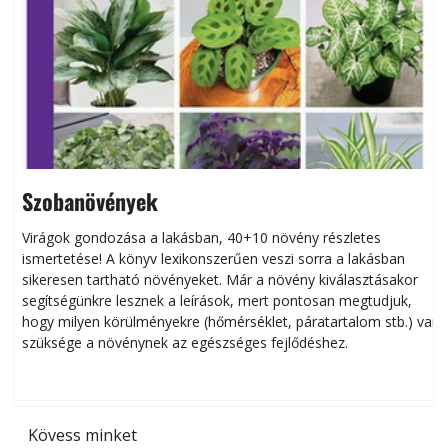
Szobanövények
Virágok gondozása a lakásban, 40+10 növény részletes
ismertetése! A könyv lexikonszerűen veszi sorra a lakásban
s
sikeresen tart­ha­tó növényeket. Már a növény kiválasztásakor
h
segítségünkre lesznek a leírások, mert pontosan megtudjuk,
k
hogy milyen körülményekre (hőmérséklet, páratartalom stb.) van
szüksége a növénynek az egészséges fejlődéshez.
t
Kövess minket