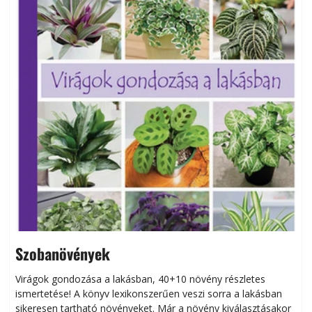
Szobanövények
Virágok gondozása a lakásban, 40+10 növény részletes
ismertetése! A könyv lexikonszerűen veszi sorra a lakásban
s
sikeresen tart­ha­tó növényeket. Már a növény kiválasztásakor
h