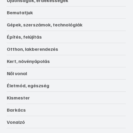
Újdonságok, érdekességek
Bemutatjuk
Gépek, szerszámok, technológiák
Építés, felújítás
Otthon, lakberendezés
Kert, növényápolás
Női vonal
Életmód, egészség
Kismester
Barkács
Vonalzó