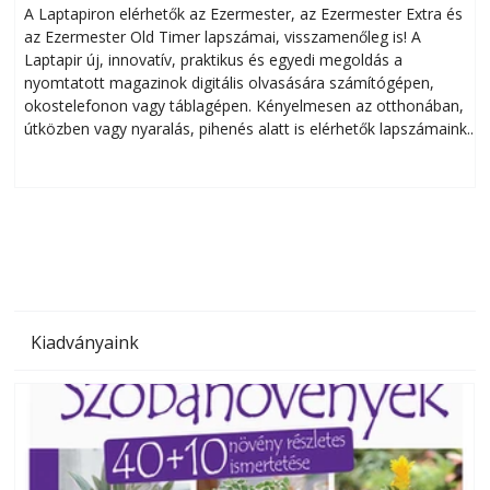
A Laptapiron elérhetők az Ezermester, az Ezermester Extra és
az Ezermester Old Timer lapszámai, visszamenőleg is! A
Laptapir új, innovatív, praktikus és egyedi megoldás a
L
nyomtatott magazinok digitális olvasására számítógépen,
okostelefonon vagy táblagépen. Kényelmesen az otthonában,
útközben vagy nyaralás, pihenés alatt is elérhetők lapszámaink.
ú
Bárhol, bármikor, akár külföldön élve vagy dolgozva is
B
olvashatók az Ezermester lapszámai. A Laptapir kényelmes
megoldás, mert: – t
Kiadványaink