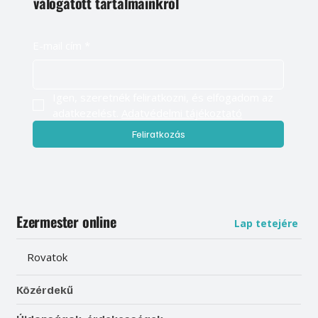
válogatott tartalmainkról
E-mail cím
*
Igen, szeretnék feliratkozni, és elfogadom az 
adatkezelést. 
Adatvédelmi tájékoztató
Feliratkozás
Ezermester online
Lap tetejére
Rovatok
Közérdekű