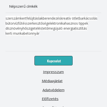
Népszerű címkék
szerszám
kert
felújítás
lakberendezés
kreatív ötlet
barkácsolás
bútor
víz
fűtés
szerkesztőség
elektronika
hasznos tippek
dísznövény
hőszigetelés
tető
megújuló energia
tisztítás
kerti munka
beton
nyár
Kapcsolat
Impresszum
Médiaajánlat
Adatvédelem
Előfizetés