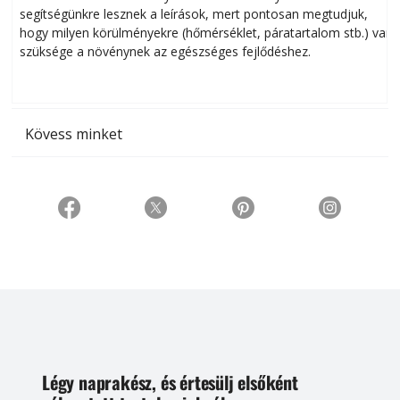
segítségünkre lesznek a leírások, mert pontosan megtudjuk,
k
hogy milyen körülményekre (hőmérséklet, páratartalom stb.) van
szüksége a növénynek az egészséges fejlődéshez.
t
Kövess minket
Légy naprakész, és értesülj elsőként