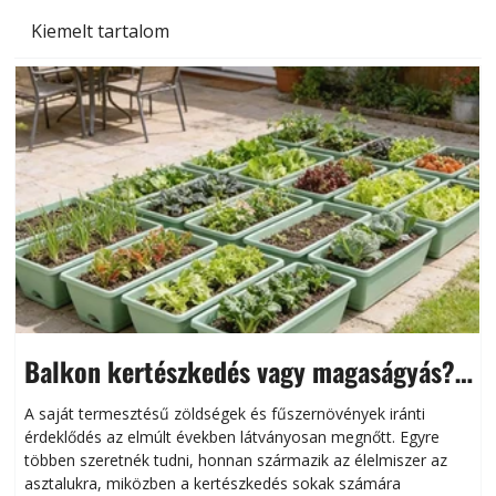
Kiemelt tartalom
Balkon kertészkedés vagy magaságyás?
Helytakarékos kertészkedés
A saját termesztésű zöldségek és fűszernövények iránti
érdeklődés az elmúlt években látványosan megnőtt. Egyre
többen szeretnék tudni, honnan származik az élelmiszer az
l
asztalukra, miközben a kertészkedés sokak számára