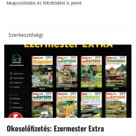
kikapcsolódást és feltöltődést is jelent.
é
d
Szerkesztőségi
Okoselőfizetés: Ezermester Extra