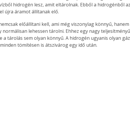
vízből hidrogén lesz, amit eltárolnak. Ebből a hidrogénből a
l újra áramot állítanak elő.
nemcsak előállítani kell, ami még viszonylag könnyű, hanem 
 normálisan lehessen tárolni. Ehhez egy nagy teljesítmény
e a tárolás sem olyan könnyű. A hidrogén ugyanis olyan gáz
s minden tömítésen is átszivárog egy idő után.