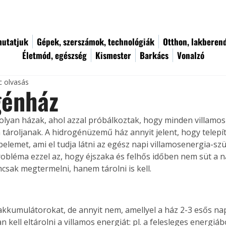
utatjuk
Gépek, szerszámok, technológiák
Otthon, lakberen
Életmód, egészség
Kismester
Barkács
Vonalzó
c olvasás
génház
lyan házak, ahol azzal próbálkoztak, hogy minden villamos
tároljanak. A hidrogénüzemű ház annyit jelent, hogy telepí
elemet, ami el tudja látni az egész napi villamosenergia-szü
robléma ezzel az, hogy éjszaka és felhős időben nem süt a na
csak megtermelni, hanem tárolni is kell.
akkumulátorokat, de annyit nem, amellyel a ház 2-3 esős napo
kell eltárolni a villamos energiát: pl. a felesleges energiábó