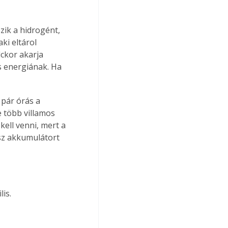
ik a hidrogént, 
ki eltárol 
ckor akarja 
os energiának. Ha 
pár órás a 
e több villamos 
ell venni, mert a 
sz akkumulátort 
is.