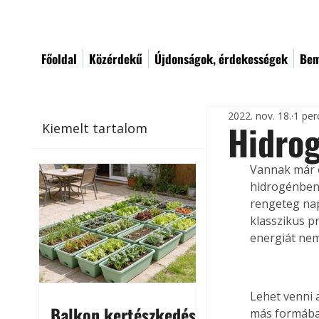
Főoldal
Közérdekű
Újdonságok, érdekességek
Bem
2022. nov. 18.
1 per
Hidro
Kiemelt tartalom
Vannak már o
hidrogénben 
rengeteg nap
klasszikus p
energiát nem
Lehet venni 
Balkon kertészkedés
más formában 