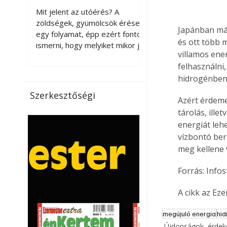
érnek tovább leszedés
Mit jelent az utóérés? A
után?
zöldségek, gyümölcsök érése
Japánban már
egy folyamat, épp ezért fontos
és ott több m
ismerni, hogy melyiket mikor jó
villamos ene
leszedni. Meg kell különböztetni
felhasználni,
a gazdasági és a biológiai
hidrogénben 
érettséget. Például a
paradicsomot sokszor
Szerkesztőségi
Azért érdeme
gazdasági érettségben, azaz
félig éretten szedik le, ezután
tárolás, ille
utaztatják hosszan, és még
energiát leh
pulton tartható kell legyen.
vízbontó ber
Utóérik eközben, de nem lesz
meg kellene 
olyan ízű, mint amit a saját
kertünkben, biológiai
Forrás: Infos
érettségben szedünk le. Teljes
érettségben szedve nem
A cikk az Ez
tárolható h
megújuló energia
hi
Újdonságok, érde