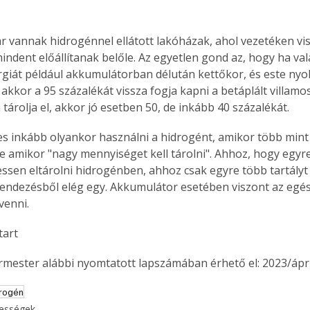
 vannak hidrogénnel ellátott lakóházak, ahol vezetéken visz
indent előállítanak belőle. Az egyetlen gond az, hogy ha vala
rgiát például akkumulátorban délután kettőkor, és este nyol
 akkor a 95 százalékát vissza fogja kapni a betáplált villam
tárolja el, akkor jó esetben 50, de inkább 40 százalékát.
s inkább olyankor használni a hidrogént, amikor több mint 
tve amikor "nagy mennyiséget kell tárolni". Ahhoz, hogy egyr
essen eltárolni hidrogénben, ahhoz csak egyre több tartályt k
endezésből elég egy. Akkumulátor esetében viszont az egé
venni.
tart
ermester alábbi nyomtatott lapszámában érhető el: 2023/ápril
drogén
kességek