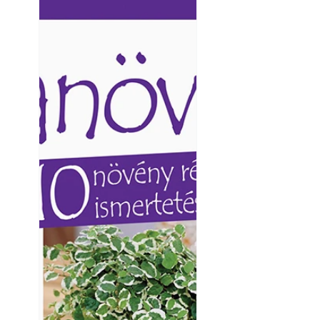
Ezermester lapszámai. A
Ezermester lapszámai
Laptapir kényelmes megoldás,
Laptapir kényelmes 
mert: – t
mert: – t
Yamaha koncepci