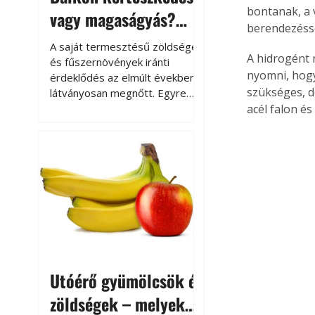
bontanak, a 
vagy magaságyás?
berendezésse
Helytakarékos
A saját termesztésű zöldségek
A hidrogént 
kertészkedés
és fűszernövények iránti
nyomni, hogy
érdeklődés az elmúlt években
szükséges, d
látványosan megnőtt. Egyre
többen szeretnék tudni, honnan
acél falon é
származik az élelmiszer az
asztalukra, miközben a
kertészkedés sokak számára
kikapcsolódást és feltöltődést
is jelent.
Utóérő gyümölcsök és
zöldségek – melyek