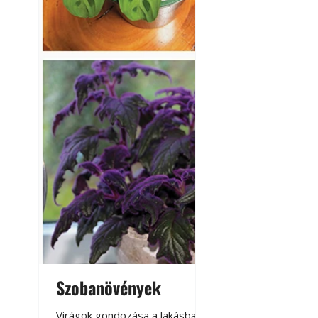
Szobanövények
Virágoskert: k
teraszon, laká
Virágok gondozása a lakásban,