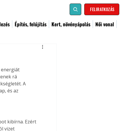
FELIRATKOZÁS
dezés
Építés, felújítás
Kert, növényápolás
Női vonal
 energiát 
tenek rá 
kségletét. A 
p, és az 
t kibírna. Ezért 
l vizet 