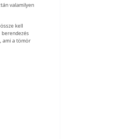
ztán valamilyen 
össze kell 
ű berendezés 
, ami a tömör 