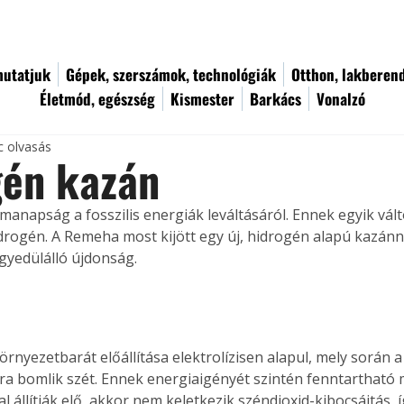
utatjuk
Gépek, szerszámok, technológiák
Otthon, lakberen
Életmód, egészség
Kismester
Barkács
Vonalzó
c olvasás
gén kazán
manapság a fosszilis energiák leváltásáról. Ennek egyik vált
drogén. A Remeha most kijött egy új, hidrogén alapú kazánna
egyedülálló újdonság.
rnyezetbarát előállítása elektrolízisen alapul, mely során a
a bomlik szét. Ennek energiaigényét szintén fenntartható m
l állítják elő, akkor nem keletkezik széndioxid-kibocsájtás, 