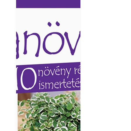
Ezermester lapszámai. A
Ezermester lapszámai
Yamaha koncepci
Laptapir kényelmes megoldás,
Laptapir kényelmes 
mert: – t
mert: – t