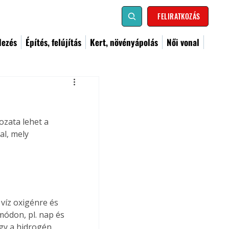
FELIRATKOZÁS
dezés
Építés, felújítás
Kert, növényápolás
Női vonal
ozata lehet a 
l, mely 
 víz oxigénre és 
ódon, pl. nap és 
így a hidrogén 