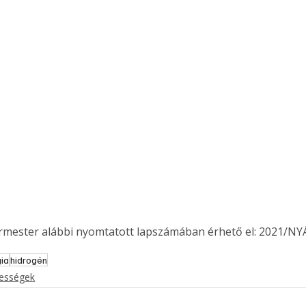
ermester alábbi nyomtatott lapszámában érhető el: 2021/NY
gia
hidrogén
kességek