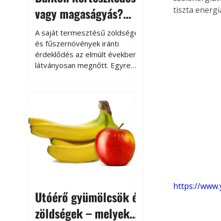
vagy magaságyás?
tiszta ener
Helytakarékos
A saját termesztésű zöldségek
kertészkedés
és fűszernövények iránti
érdeklődés az elmúlt években
látványosan megnőtt. Egyre
többen szeretnék tudni, honnan
származik az élelmiszer az
asztalukra, miközben a
kertészkedés sokak számára
kikapcsolódást és feltöltődést
is jelent.
https://www
Utóérő gyümölcsök és
zöldségek – melyek