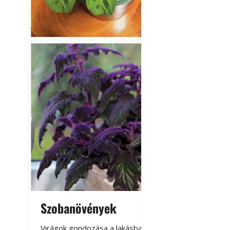
Szobanövények
Virágoskert: k
teraszon, laká
Virágok gondozása a lakásban,