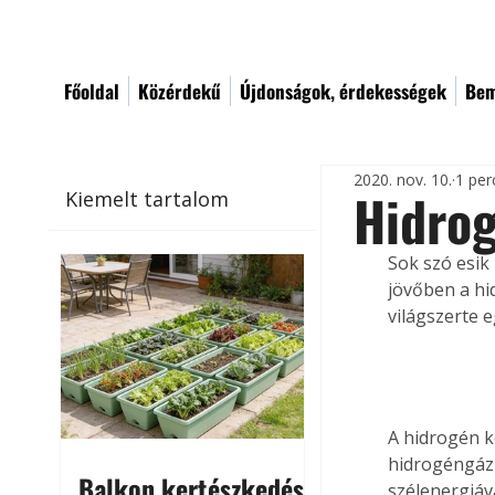
Főoldal
Közérdekű
Újdonságok, érdekességek
Bem
2020. nov. 10.
1 per
Hidro
Kiemelt tartalom
Sok szó esik 
jövőben a hi
világszerte 
A hidrogén kö
hidrogéngázr
Balkon kertészkedés
szélenergiáva