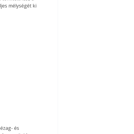
jes mélységét ki 
hézag- és 