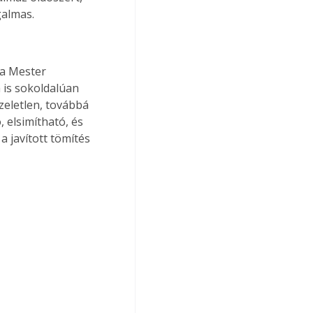
galmas.
 a Mester 
 is sokoldalúan 
zeletlen, továbbá 
 elsimítható, és 
 javított tömítés 