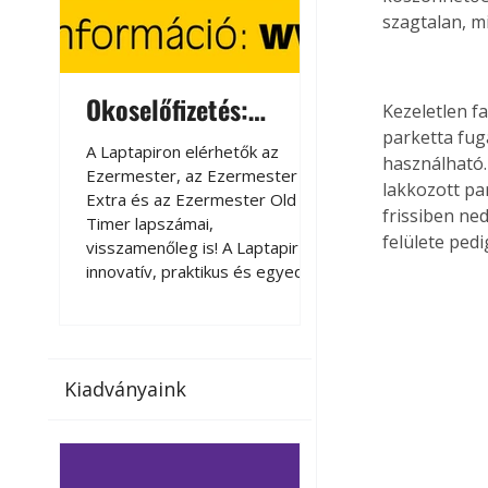
szagtalan, m
Okoselőfizetés:
Okoselőfizetés
Kezeletlen fa
Ezermester Extra
parketta fug
A Laptapiron elérhetők az
A Laptapiron elérhető
használható.
Ezermester, az Ezermester
Ezermester, az Ezer
lakkozott par
Extra és az Ezermester Old
Extra és az Ezermest
frissiben ne
Timer lapszámai,
Timer lapszámai,
felülete ped
visszamenőleg is! A Laptapir új,
visszamenőleg is! A La
innovatív, praktikus és egyedi
innovatív, praktikus 
megoldás a nyomtatott
megoldás a nyomtato
magazinok digitális olvasására
magazinok digitális o
számítógépen, okostelefonon
számítógépen, okost
vagy táblagépen. Kényelmesen
vagy táblagépen. Ké
Kiadványaink
az otthonában, útközben vagy
az otthonában, útköz
nyaralás, pihenés alatt is
nyaralás, pihenés alat
elérhetők lapszámaink. Bárhol,
elérhetők lapszámaink
bármikor, akár külföldön élve
bármikor, akár külföld
vagy dolgozva is olvashatók az
vagy dolgozva is olv