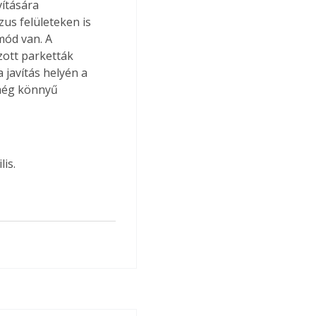
vítására 
us felületeken is 
mód van. A 
zott parketták 
 javítás helyén a 
még könnyű 
is.