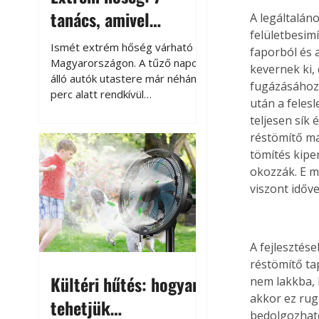
tanács, amivel
A legáltalán
felületbesimí
megóvhatjuk
Ismét extrém hőség várható
faporból és 
autónkat a nyári
Magyarországon. A tűző napon
kevernek ki,
álló autók utastere már néhány
károktól
fugázásához 
perc alatt rendkívül
után a felesl
felmelegszik, és rövid időn belül
teljesen sík
akár a 60-70 °C-ot is
réstömítő ma
megközelítheti. Ez nemcsak a
tömítés kipe
beszállást teszi kellemetlenné,
okozzák. E m
hanem az autó állapotára és a
benne hagyott tárgyakra is
viszont időv
káros hatással lehet. Néhány
egyszerű óvintézkedéssel
azonban jelentősen
A fejlesztés
csökkenthetjük a hőség káros
réstömítő ta
hatásait.
Kültéri hűtés: hogyan
nem lakkba, 
akkor ez rug
tehetjük
bedolgozható