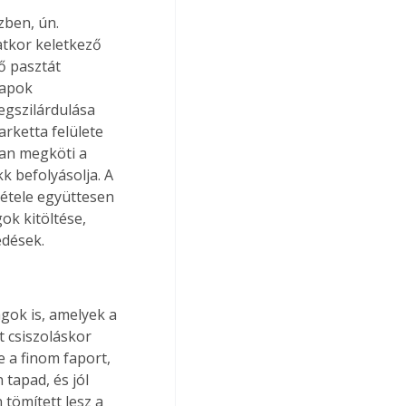
zben, ún. 
atkor keletkező 
ő pasztát 
lapok 
egszilárdulása 
arketta felülete 
yan megköti a 
k befolyásolja. A 
vétele együttesen 
k kitöltése, 
edések. 
ok is, amelyek a 
 csiszoláskor 
 a finom faport, 
tapad, és jól 
tömített lesz a 