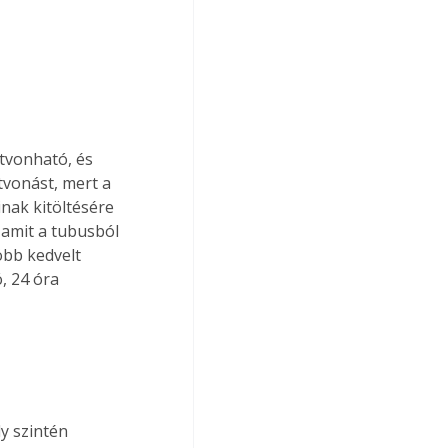
tvonható, és 
tvonást, mert a 
inak kitöltésére 
 amit a tubusból 
öbb kedvelt 
, 24 óra 
y szintén 