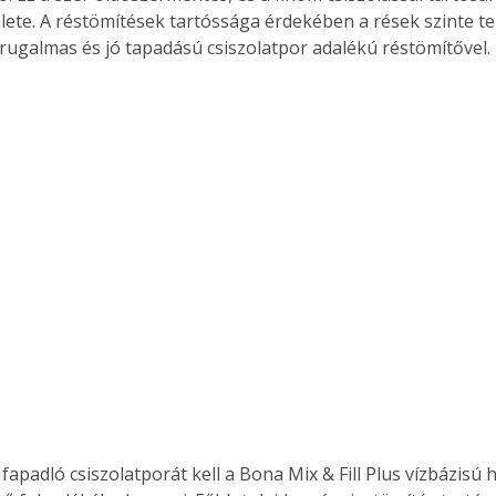
ülete. A réstömítések tartóssága érdekében a rések szinte tel
a rugalmas és jó tapadású csiszolatpor adalékú réstömítővel.
apadló csiszolatporát kell a Bona Mix & Fill Plus vízbázisú 