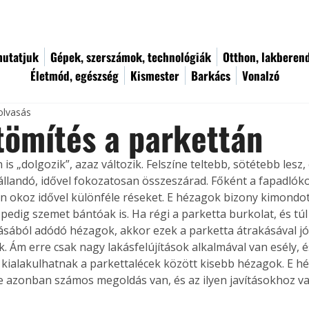
utatjuk
Gépek, szerszámok, technológiák
Otthon, lakberen
Életmód, egészség
Kismester
Barkács
Vonalzó
olvasás
ömítés a parkettán
 is „dolgozik”, azaz változik. Felszíne teltebb, sötétebb lesz,
llandó, idővel fokozatosan összeszárad. Főként a fapadlókon
n okoz idővel különféle réseket. E hézagok bizony kimondot
l pedig szemet bántóak is. Ha régi a parketta burkolat, és tú
sából adódó hézagok, akkor ezek a parketta átrakásával jó
. Ám erre csak nagy lakásfelújítások alkalmával van esély, é
 kialakulhatnak a parkettalécek között kisebb hézagok. E h
e azonban számos megoldás van, és az ilyen javításokhoz va