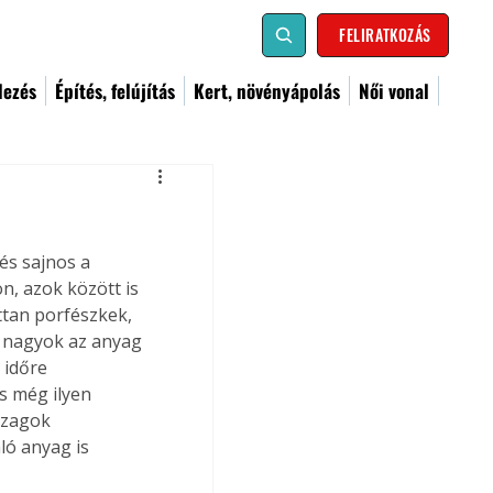
FELIRATKOZÁS
dezés
Építés, felújítás
Kert, növényápolás
Női vonal
 és sajnos a 
, azok között is 
tan porfészkek, 
l nagyok az anyag 
 időre 
s még ilyen 
ézagok 
ló anyag is 