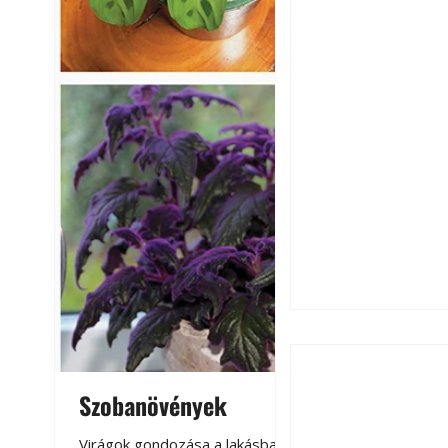
Szobanövények
Virágoskert: k
teraszon, laká
Virágok gondozása a lakásban,