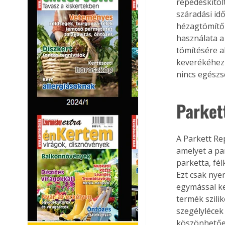
repedéskitöl
száradási id
hézagtömítő a
használata a
tömítésére a
keverékéhez 
nincs egészs
Parket
A Parkett Rep
amelyet a par
parketta, fél
Ezt csak nye
egymással ke
termék szilik
szegélylécek
köszönhetően