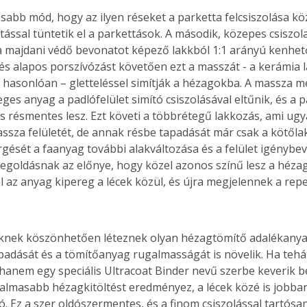
osabb mód, hogy az ilyen réseket a parketta felcsiszolása kö
tással tüntetik el a parkettások. A második, közepes csiszol
a majdani védő bevonatot képező lakkból 1:1 arányú kenhet
 és alapos porszívózást követően ezt a masszát - a kerámia 
hasonlóan – gletteléssel simítják a hézagokba. A massza m
eges anyag a padlófelület simító csiszolásával eltűnik, és a p
 és résmentes lesz. Ezt követi a többrétegű lakkozás, ami ug
ssza felületét, de annak résbe tapadását már csak a kötőlak
rgését a faanyag további alakváltozása és a felület igénybe
egoldásnak az előnye, hogy közel azonos színű lesz a hézago
el az anyag kipereg a lécek közül, és újra megjelennek a rep
eknek köszönhetően léteznek olyan hézagtömítő adalékanyag
padását és a tömítőanyag rugalmasságát is növelik. Ha tehát
hanem egy speciális Ultracoat Binder nevű szerbe keverik be
almasabb hézagkitöltést eredményez, a lécek közé is jobban 
. Ez a szer oldószermentes, és a finom csiszolással tartósan 