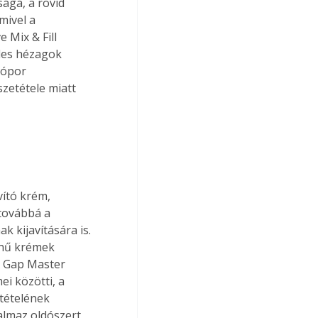
ága, a rövid 
mivel a 
 Mix & Fill 
les hézagok 
lópor 
zetétele miatt 
vító krém, 
 továbbá a 
 kijavítására is. 
ínű krémek 
A Gap Master 
i közötti, a 
tételének 
lmaz oldószert, 