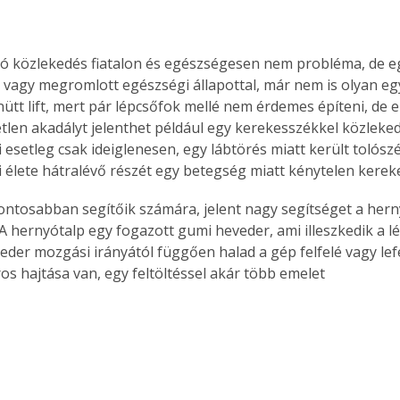
ló közlekedés fiatalon és egészségesen nem probléma, de e
, vagy megromlott egészségi állapottal, már nem is olyan egy
ütt lift, mert pár lépcsőfok mellé nem érdemes építeni, de e
etlen akadályt jelenthet például egy kerekesszékkel közleke
 esetleg csak ideiglenesen, egy lábtörés miatt került tolósz
i élete hátralévő részét egy betegség miatt kénytelen kerek
ntosabban segítőik számára, jelent nagy segítséget a hern
 A hernyótalp egy fogazott gumi heveder, ami illeszkedik a 
eder mozgási irányától függően halad a gép felfelé vagy lefe
s hajtása van, egy feltöltéssel akár több emelet 