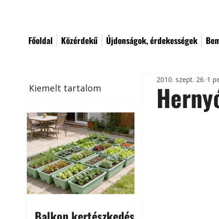
Főoldal
Közérdekű
Újdonságok, érdekességek
Bem
2010. szept. 26.
1 p
Hernyó
Kiemelt tartalom
Balkon kertészkedés