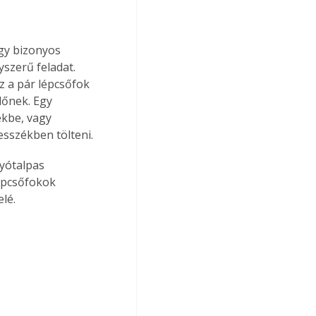
gy bizonyos 
szerű feladat. 
z a pár lépcsőfok 
dőnek. Egy 
ékbe, vagy 
esszékben tölteni.
yótalpas 
lépcsőfokok 
lé. 