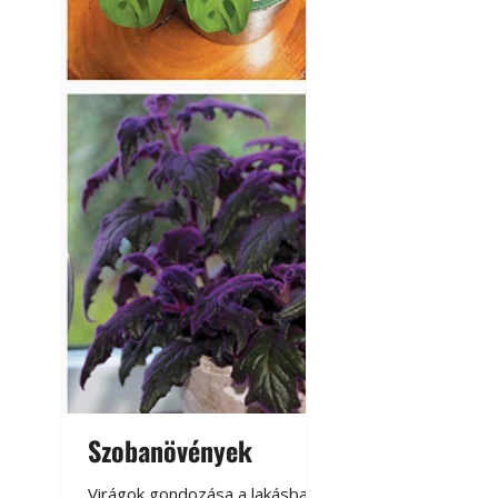
Szobanövények
Virágoskert: k
teraszon, laká
Virágok gondozása a lakásban,