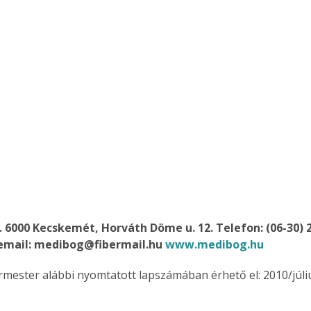
 6000 Kecskemét, Horváth Döme u. 12. Telefon: (06-30) 2
 email: medibog@fibermail.hu 
www.medibog.hu
ermester alábbi nyomtatott lapszámában érhető el: 2010/júli