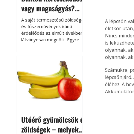
vagy magaságyás?
Helytakarékos
A saját termesztésű zöldségek
A lépcsőn va
kertészkedés
és fűszernövények iránti
életkor után
érdeklődés az elmúlt években
Nincs minden
látványosan megnőtt. Egyre
is leküzdhet
többen szeretnék tudni, honnan
olyannak, aki
származik az élelmiszer az
olyannak, ak
asztalukra, miközben a
kertészkedés sokak számára
Számukra, po
kikapcsolódást és feltöltődést
lépcsőnjáró.
is jelent.
éléhez. A hev
Akkumulátoro
Utóérő gyümölcsök és
zöldségek – melyek