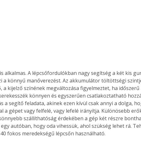
is alkalmas. A lépcsőfordulókban nagy segítség a két kis gu
zi a könnyű manőverezést. Az akkumulátor töltöttségi szint
ő, a kijelző színének megváltozása figyelmeztet, ha időszerű
A kerekesszék könnyen és egyszerűen csatlakoztatható hozzá
s a segítő feladata, akinek ezen kívül csak annyi a dolga, h
l a gépet vagy felfelé, vagy lefelé irányítja. Különösebb erők
könnyebb szállíthatóság érdekében a gép két részre bontha
 egy autóban, hogy oda vihessük, ahol szükség lehet rá. Teh
40 fokos meredekségű lépcsőn használható. 