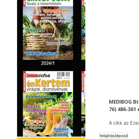
MEDIBOG Bt.
76) 486-361
A cikk az Ez
felújítás
lépcső