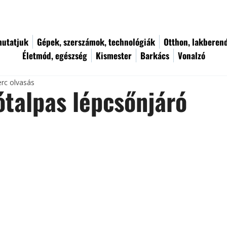
utatjuk
Gépek, szerszámok, technológiák
Otthon, lakberen
Életmód, egészség
Kismester
Barkács
Vonalzó
erc olvasás
talpas lépcsőnjáró