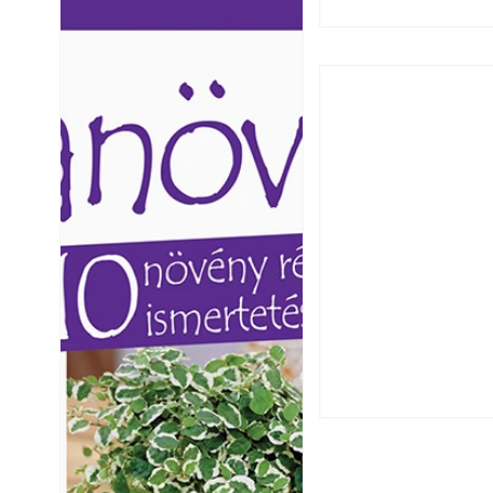
Ezermester lapszámai. A
Ezermester lapszámai
Laptapir kényelmes megoldás,
Laptapir kényelmes 
mert: – t
mert: – t
Falrepedés javítá
és mikor szükség