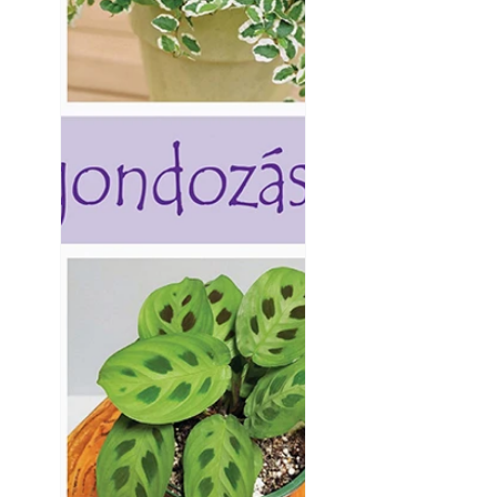
Betonjárda készít
készül tartós bet