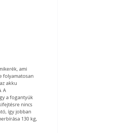
mikerék, ami 
je folyamatosan 
 az akku 
. A 
ogy a fogantyúk 
ifejtésre nincs 
tó, így jobban 
erbírása 130 kg, 