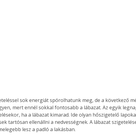
teléssel sok energiát spórolhatunk meg, de a következő mé
gyen, mert ennél sokkal fontosabb a lábazat. Az egyik legn
lésekor, ha a lábazat kimarad. Ide olyan hőszigetelő lapokat 
ek tartósan ellenállni a nedvességnek. A lábazat szigetelés
elegebb lesz a padló a lakásban.