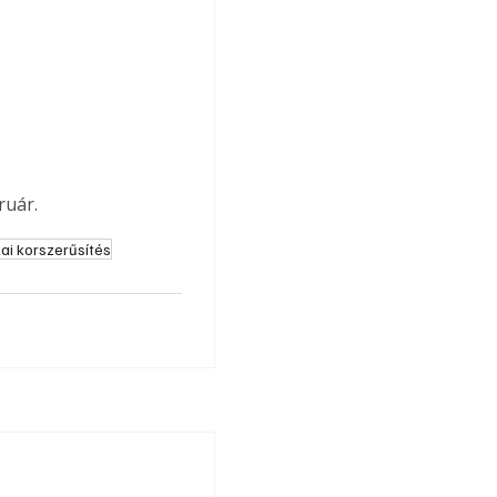
ruár.
ai korszerűsítés