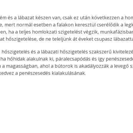
ém és a lábazat készen van, csak ez után következzen a ho
e, mert normál esetben a falakon keresztül cserélődik a leg
n, ha a teljes homlokzati szigetelést végzik, munkafázisban
at hőszigetelése, de ne teleljünk át éveket csupasz lábazatta
 hőszigetelés és a lábazati hőszigetelés szakszerű kivitelez
 ha hőhidak alakulnak ki, páralecsapódás és így penészesedé
a magasságban, ahol a bútorok is akadályozzák a levegő s
edvez a penészesedés kialakulásának.