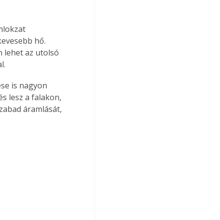
mlokzat 
kevesebb hő. 
 lehet az utolsó 
l.
ése is nagyon 
s lesz a falakon, 
zabad áramlását, 