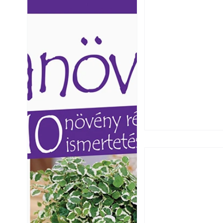
Ezermester lapszámai. A
Ezermester lapszámai
Laptapir kényelmes megoldás,
Laptapir kényelmes 
mert: – t
mert: – t