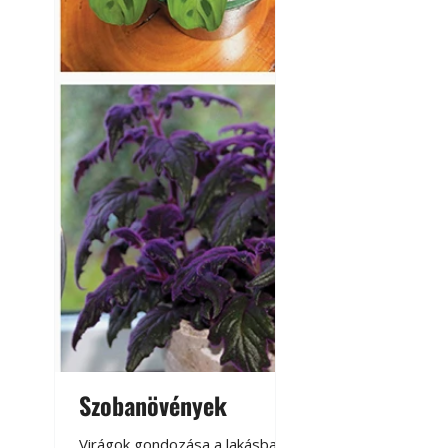
Szobanövények
Virágoskert: k
teraszon, laká
Virágok gondozása a lakásban,