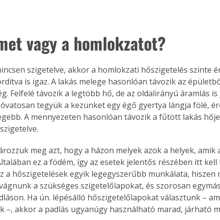
met vagy a homlokzatot?
incsen szigetelve, akkor a homlokzati hőszigetelés szinte é
fordítva is igaz. A lakás melege hasonlóan távozik az épületb
g. Felfelé távozik a legtöbb hő, de az oldalirányú áramlás is 
, óvatosan tegyük a kezünket egy égő gyertya lángja fölé, ér
egebb. A mennyezeten hasonlóan távozik a fűtött lakás hője,
szigetelve.
ározzuk meg azt, hogy a házon melyek azok a helyek, amik 
Általában ez a födém, így az esetek jelentős részében itt kell
 Ez a hőszigetelések egyik legegyszerűbb munkálata, hiszen
 vágnunk a szükséges szigetelőlapokat, és szorosan egymás 
adláson. Ha ún. lépésálló hőszigetelőlapokat választunk – am
–, akkor a padlás ugyanúgy használható marad, járható ma