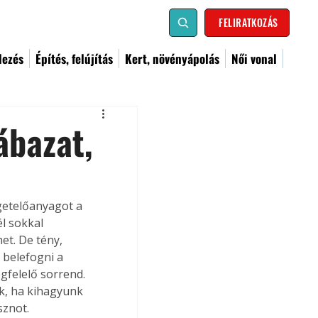
FELIRATKOZÁS
dezés
Építés, felújítás
Kert, növényápolás
Női vonal
ábazat,
getelőanyagot a 
l sokkal 
et. De tény, 
 belefogni a 
gfelelő sorrend. 
k, ha kihagyunk 
sznot.