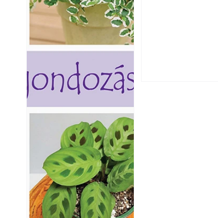
Falrepedés javítá
és mikor szükség
Betonjárda készít
készül tartós bet