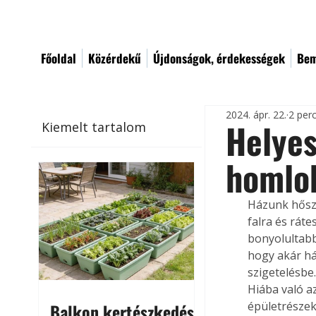
Főoldal
Közérdekű
Újdonságok, érdekességek
Bem
2024. ápr. 22.
2 per
Helyes
Kiemelt tartalom
homlo
Házunk hőszi
falra és ráte
bonyolultabb
hogy akár ház
szigetelésbe
Hiába való a
épületrészek
Balkon kertészkedés