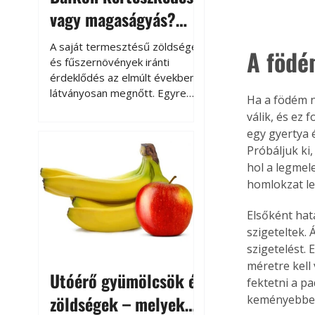
vagy magaságyás?
Helytakarékos
A saját termesztésű zöldségek
A födé
kertészkedés
és fűszernövények iránti
érdeklődés az elmúlt években
látványosan megnőtt. Egyre
Ha a födém n
többen szeretnék tudni, honnan
válik, és ez 
származik az élelmiszer az
egy gyertya é
asztalukra, miközben a
Próbáljuk ki
kertészkedés sokak számára
hol a legmel
kikapcsolódást és feltöltődést
homlokzat le
is jelent.
Elsőként hat
szigeteltek. 
szigetelést.
méretre kell
Utóérő gyümölcsök és
fektetni a p
zöldségek – melyek
keményebbek 