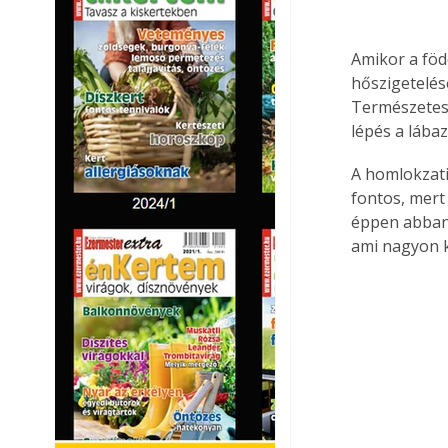
Amikor a föd
hőszigetelés
Természetese
lépés a lábaz
A homlokzati
fontos, mert
éppen abban 
ami nagyon k