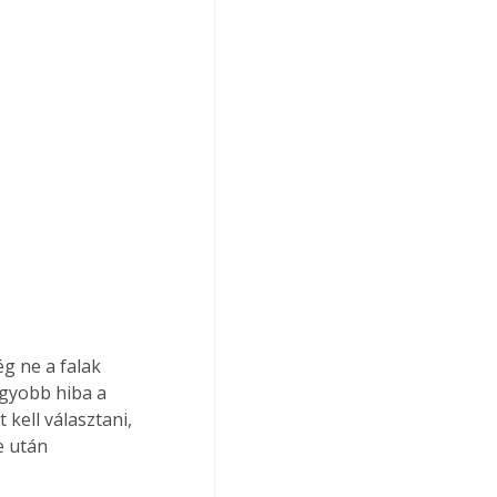
g ne a falak 
agyobb hiba a 
kell választani, 
e után 