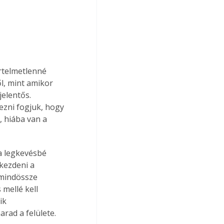
rtelmetlenné 
ől, mint amikor 
jelentős. 
ezni fogjuk, hogy 
 hiába van a 
a legkevésbé 
 kezdeni a 
 mindössze 
mellé kell 
ik 
rad a felülete.