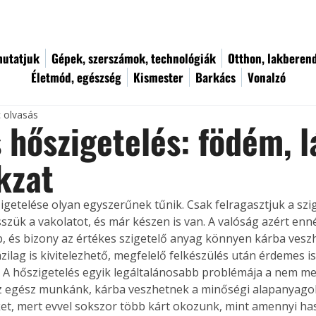
utatjuk
Gépek, szerszámok, technológiák
Otthon, lakberen
Életmód, egészség
Kismester
Barkács
Vonalzó
c olvasás
 hőszigetelés: födém, l
kzat
getelése olyan egyszerűnek tűnik. Csak felragasztjuk a szi
sszük a vakolatot, és már készen is van. A valóság azért enné
, és bizony az értékes szigetelő anyag könnyen kárba veszh
ilag is kivitelezhető, megfelelő felkészülés után érdemes is
. A hőszigetelés egyik legáltalánosabb problémája a nem me
z egész munkánk, kárba veszhetnek a minőségi alapanyago
et, mert evvel sokszor több kárt okozunk, mint amennyi ha