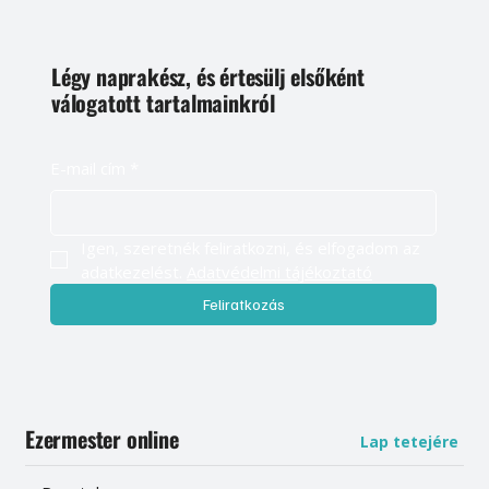
Légy naprakész, és értesülj elsőként
válogatott tartalmainkról
E-mail cím
*
Igen, szeretnék feliratkozni, és elfogadom az 
adatkezelést. 
Adatvédelmi tájékoztató
Feliratkozás
Ezermester online
Lap tetejére