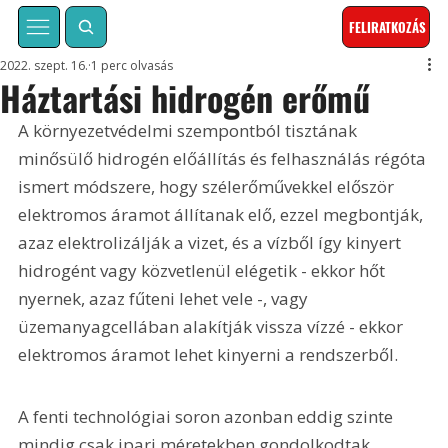
FELIRATKOZÁS
2022. szept. 16.
1 perc olvasás
Háztartási hidrogén erőmű
A környezetvédelmi szempontból tisztának 
minősülő hidrogén előállítás és felhasználás régóta 
ismert módszere, hogy szélerőművekkel először 
elektromos áramot állítanak elő, ezzel megbontják, 
azaz elektrolizálják a vizet, és a vízből így kinyert 
hidrogént vagy közvetlenül elégetik - ekkor hőt 
nyernek, azaz fűteni lehet vele -, vagy 
üzemanyagcellában alakítják vissza vízzé - ekkor 
elektromos áramot lehet kinyerni a rendszerből.
A fenti technológiai soron azonban eddig szinte 
mindig csak ipari méretekben gondolkodtak, 