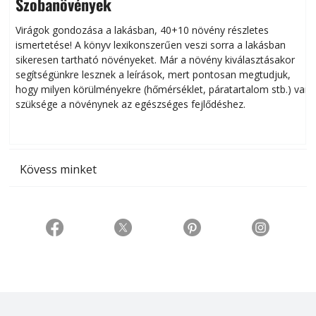
Szobanövények
Virágok gondozása a lakásban, 40+10 növény részletes
ismertetése! A könyv lexikonszerűen veszi sorra a lakásban
s
sikeresen tart­ha­tó növényeket. Már a növény kiválasztásakor
h
segítségünkre lesznek a leírások, mert pontosan megtudjuk,
k
hogy milyen körülményekre (hőmérséklet, páratartalom stb.) van
szüksége a növénynek az egészséges fejlődéshez.
t
Kövess minket