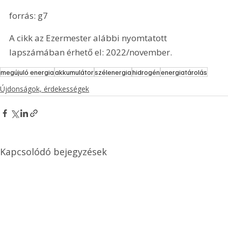
forrás: g7
A cikk az Ezermester alábbi nyomtatott 
lapszámában érhető el: 2022/november.
megújuló energia
akkumulátor
szélenergia
hidrogén
energiatárolás
Újdonságok, érdekességek
Kapcsolódó bejegyzések