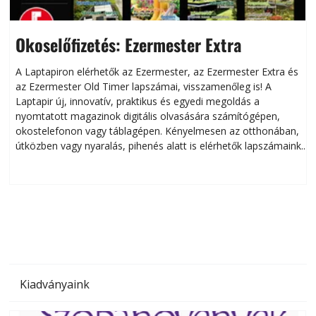
Okoselőfizetés: Ezermester Extra
A Laptapiron elérhetők az Ezermester, az Ezermester Extra és
az Ezermester Old Timer lapszámai, visszamenőleg is! A
Laptapir új, innovatív, praktikus és egyedi megoldás a
L
nyomtatott magazinok digitális olvasására számítógépen,
okostelefonon vagy táblagépen. Kényelmesen az otthonában,
útközben vagy nyaralás, pihenés alatt is elérhetők lapszámaink.
ú
Bárhol, bármikor, akár külföldön élve vagy dolgozva is
B
olvashatók az Ezermester lapszámai. A Laptapir kényelmes
megoldás, mert: – t
Kiadványaink