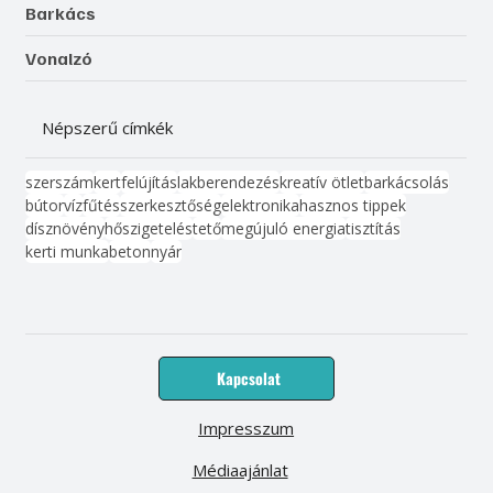
Barkács
Vonalzó
Népszerű címkék
szerszám
kert
felújítás
lakberendezés
kreatív ötlet
barkácsolás
bútor
víz
fűtés
szerkesztőség
elektronika
hasznos tippek
dísznövény
hőszigetelés
tető
megújuló energia
tisztítás
kerti munka
beton
nyár
Kapcsolat
Impresszum
Médiaajánlat