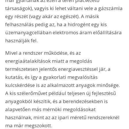
már gyártanak az ezen a téren piacvezető 
társaságok), vagyis ki lehet váltani vele a gázszámla 
egy részét (vagy akár az egészét). A másik 
felhasználás pedig az, ha a hidrogént egy kis 
üzemanyagcellában elektromos áram előállítására 
használják fel.
Mivel a rendszer működése, és az 
energiaátalakítások miatt a megoldás 
természetesen jelentős energiavesztéssel jár, a 
kutatás, és így a gyakorlati megvalósítás 
kulcskérdése is az alkalmazott anyagok minősége. 
A kis szélerőművet például teljesen új fejlesztésű 
anyagokból készítik, és a berendezésekben is 
alapvetően más mérnöki megoldásokat 
használnak, mint az az ipari méretű rendszereknél 
ma már megszokott.