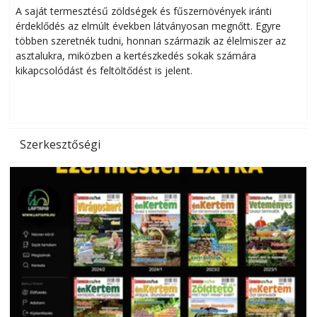
Helytakarékos kertészkedés
A saját termesztésű zöldségek és fűszernövények iránti
érdeklődés az elmúlt években látványosan megnőtt. Egyre
többen szeretnék tudni, honnan származik az élelmiszer az
l
asztalukra, miközben a kertészkedés sokak számára
kikapcsolódást és feltöltődést is jelent.
é
d
Szerkesztőségi