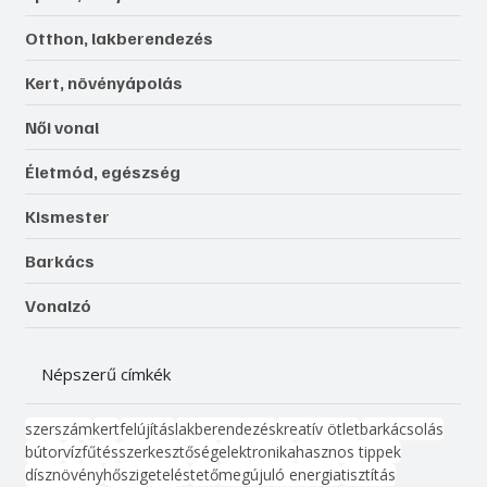
Otthon, lakberendezés
Kert, növényápolás
Női vonal
Életmód, egészség
Kismester
Barkács
Vonalzó
Népszerű címkék
szerszám
kert
felújítás
lakberendezés
kreatív ötlet
barkácsolás
bútor
víz
fűtés
szerkesztőség
elektronika
hasznos tippek
dísznövény
hőszigetelés
tető
megújuló energia
tisztítás