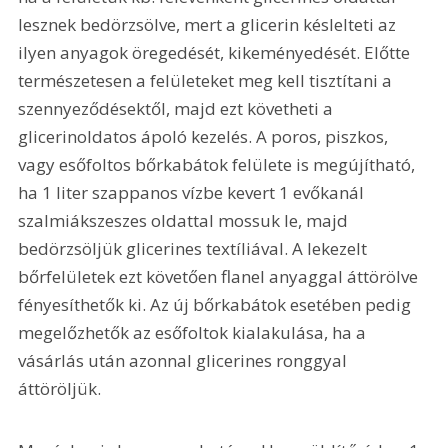
lesznek bedörzsölve, mert a glicerin késlelteti az 
ilyen anyagok öregedését, kikeményedését. Előtte 
természetesen a felületeket meg kell tisztítani a 
szennyeződésektől, majd ezt követheti a 
glicerinoldatos ápoló kezelés. A poros, piszkos, 
vagy esőfoltos bőrkabátok felülete is megújítható, 
ha 1 liter szappanos vízbe kevert 1 evőkanál 
szalmiákszeszes oldattal mossuk le, majd 
bedörzsöljük glicerines textíliával. A lekezelt 
bőrfelületek ezt követően flanel anyaggal áttörölve 
fényesíthetők ki. Az új bőrkabátok esetében pedig 
megelőzhetők az esőfoltok kialakulása, ha a 
vásárlás után azonnal glicerines ronggyal 
áttöröljük.