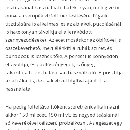
tisztításánál használható hatékonyan, meleg vízbe 
öntve a csempék vízfoltmentesítésére, fúgáik 
tisztítására is alkalmas, és az ablakok pucolásánál 
is hatékonyan távolítja el a lerakódott 
szennyeződéseket. Az ecet mosáskor az öblítővel is 
összekeverhető, mert élénkíti a ruhák színét, és 
puhábbak is lesznek tőle. A penészt is könnyedén 
eltávolítja, és padlószőnyegek, szőnyeg 
takarításához is hatásosan használható. Elpusztítja 
az atkákat is, de csak vízzel hígítva ajánlott a 
használata.
Ha pedig folteltávolítóként szeretnénk alkalmazni, 
akkor 150 ml ecet, 150 ml víz és negyed teáskanál 
só keverékével célszerű próbálkozni. Az egészet egy 