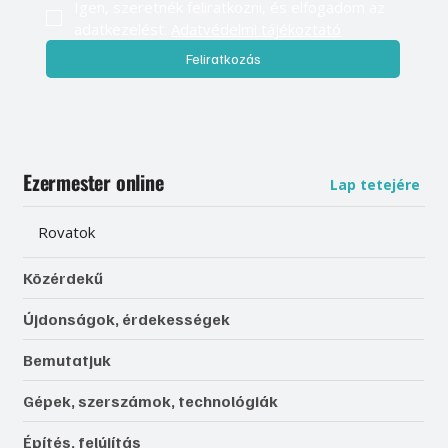
Igen, szeretnék feliratkozni, és elfogadom az 
adatkezelést. 
Adatvédelmi tájékoztató
Feliratkozás
Ezermester online
Lap tetejére
Rovatok
Közérdekű
Újdonságok, érdekességek
Bemutatjuk
Gépek, szerszámok, technológiák
Építés, felújítás