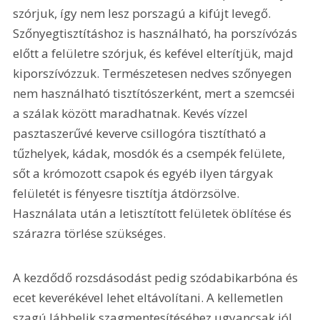
szórjuk, így nem lesz porszagú a kifújt levegő. 
Szőnyegtisztításhoz is használható, ha porszívózás 
előtt a felületre szórjuk, és kefével elterítjük, majd 
kiporszívózzuk. Természetesen nedves szőnyegen 
nem használható tisztítószerként, mert a szemcséi 
a szálak között maradhatnak. Kevés vízzel 
pasztaszerűvé keverve csillogóra tisztítható a 
tűzhelyek, kádak, mosdók és a csempék felülete, 
sőt a krómozott csapok és egyéb ilyen tárgyak 
felületét is fényesre tisztítja átdörzsölve. 
Használata után a letisztított felületek öblítése és 
szárazra törlése szükséges.
A kezdődő rozsdásodást pedig szódabikarbóna és 
ecet keverékével lehet eltávolítani. A kellemetlen 
szagú lábbelik szagmentesítéséhez ugyancsak jól 