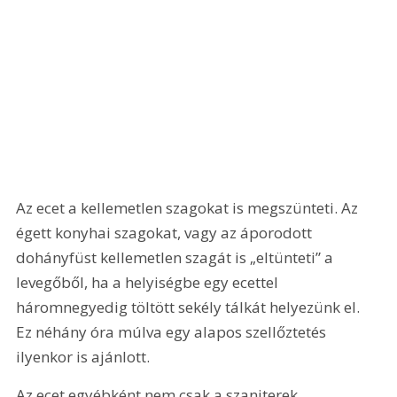
Az ecet a kellemetlen szagokat is megszünteti. Az 
égett konyhai szagokat, vagy az áporodott 
dohányfüst kellemetlen szagát is „eltünteti” a 
levegőből, ha a helyiségbe egy ecettel 
háromnegyedig töltött sekély tálkát helyezünk el. 
Ez néhány óra múlva egy alapos szellőztetés 
ilyenkor is ajánlott.
Az ecet egyébként nem csak a szaniterek 