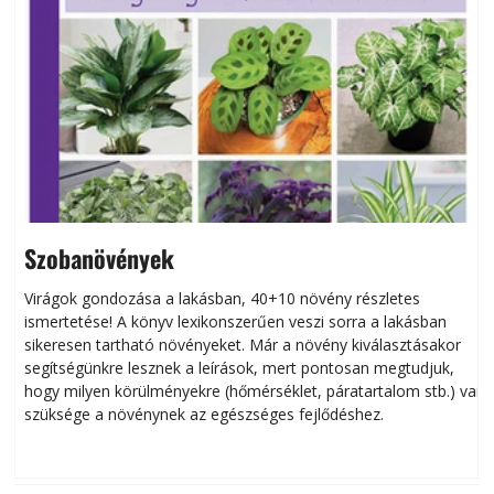
Szobanövények
Virágok gondozása a lakásban, 40+10 növény részletes
ismertetése! A könyv lexikonszerűen veszi sorra a lakásban
s
sikeresen tart­ha­tó növényeket. Már a növény kiválasztásakor
h
segítségünkre lesznek a leírások, mert pontosan megtudjuk,
k
hogy milyen körülményekre (hőmérséklet, páratartalom stb.) van
szüksége a növénynek az egészséges fejlődéshez.
t