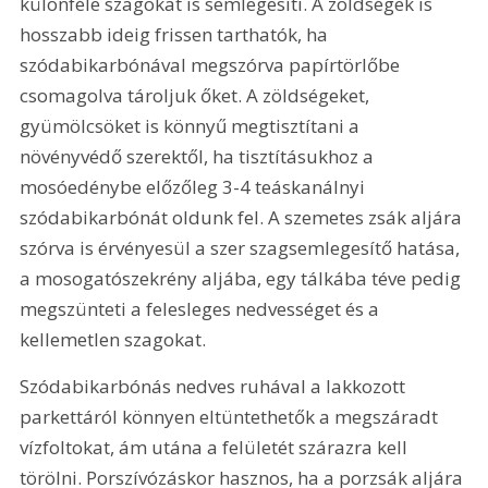
különféle szagokat is semlegesíti. A zöldségek is 
hosszabb ideig frissen tarthatók, ha 
szódabikarbónával megszórva papírtörlőbe 
csomagolva tároljuk őket. A zöldségeket, 
gyümölcsöket is könnyű megtisztítani a 
növényvédő szerektől, ha tisztításukhoz a 
mosóedénybe előzőleg 3-4 teáskanálnyi  
szódabikarbónát oldunk fel. A szemetes zsák aljára 
szórva is érvényesül a szer szagsemlegesítő hatása, 
a mosogatószekrény aljába, egy tálkába téve pedig 
megszünteti a felesleges nedvességet és a 
kellemetlen szagokat.
Szódabikarbónás nedves ruhával a lakkozott 
parkettáról könnyen eltüntethetők a megszáradt 
vízfoltokat, ám utána a felületét szárazra kell 
törölni. Porszívózáskor hasznos, ha a porzsák aljára 