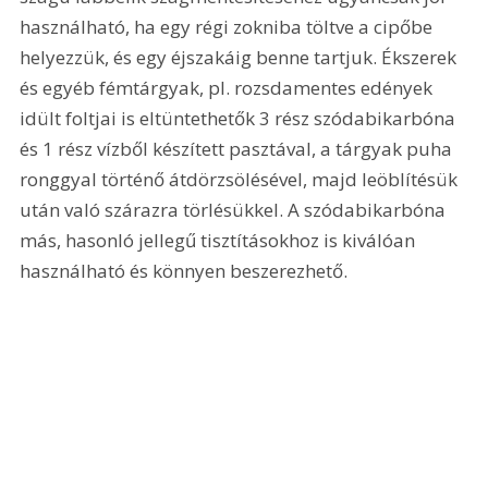
használható, ha egy régi zokniba töltve a cipőbe 
helyezzük, és egy éjszakáig benne tartjuk. Ékszerek 
és egyéb fémtárgyak, pl. rozsdamentes edények 
idült foltjai is eltüntethetők 3 rész szódabikarbóna 
és 1 rész vízből készített pasztával, a tárgyak puha 
ronggyal történő átdörzsölésével, majd leöblítésük 
után való szárazra törlésükkel. A szódabikarbóna 
más, hasonló jellegű tisztításokhoz is kiválóan 
használható és könnyen beszerezhető.