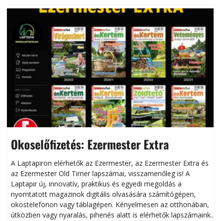
Okoselőfizetés: Ezermester Extra
A Laptapiron elérhetők az Ezermester, az Ezermester Extra és
az Ezermester Old Timer lapszámai, visszamenőleg is! A
Laptapir új, innovatív, praktikus és egyedi megoldás a
L
nyomtatott magazinok digitális olvasására számítógépen,
okostelefonon vagy táblagépen. Kényelmesen az otthonában,
útközben vagy nyaralás, pihenés alatt is elérhetők lapszámaink.
ú