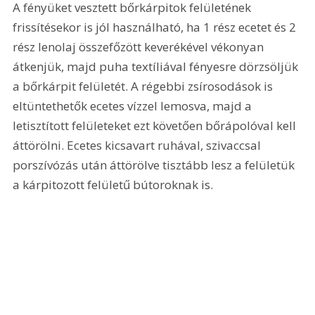
A fényüket vesztett bőrkárpitok felületének 
frissítésekor is jól használható, ha 1 rész ecetet és 2 
rész lenolaj összefőzött keverékével vékonyan 
átkenjük, majd puha textíliával fényesre dörzsöljük 
a bőrkárpit felületét. A régebbi zsírosodások is 
eltüntethetők ecetes vízzel lemosva, majd a 
letisztított felületeket ezt követően bőrápolóval kell 
áttörölni. Ecetes kicsavart ruhával, szivaccsal 
porszívózás után áttörölve tisztább lesz a felületük 
a kárpitozott felületű bútoroknak is.