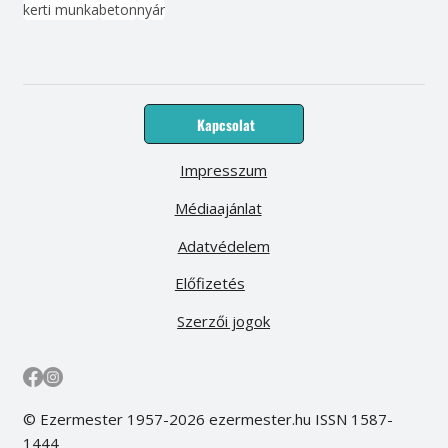
kerti munka
beton
nyár
Kapcsolat
Impresszum
Médiaajánlat
Adatvédelem
Előfizetés
Szerzői jogok
© Ezermester 1957-2026 ezermester.hu ISSN 1587-
1444