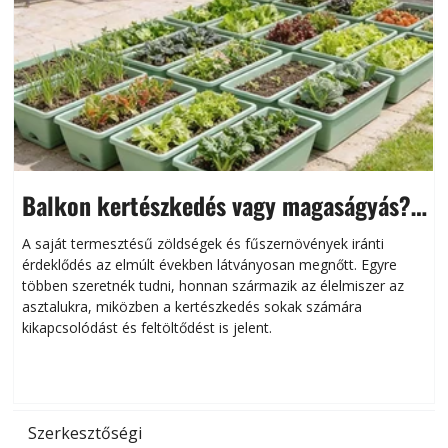
Balkon kertészkedés vagy magaságyás?
Helytakarékos kertészkedés
A saját termesztésű zöldségek és fűszernövények iránti
érdeklődés az elmúlt években látványosan megnőtt. Egyre
többen szeretnék tudni, honnan származik az élelmiszer az
l
asztalukra, miközben a kertészkedés sokak számára
kikapcsolódást és feltöltődést is jelent.
é
d
Szerkesztőségi