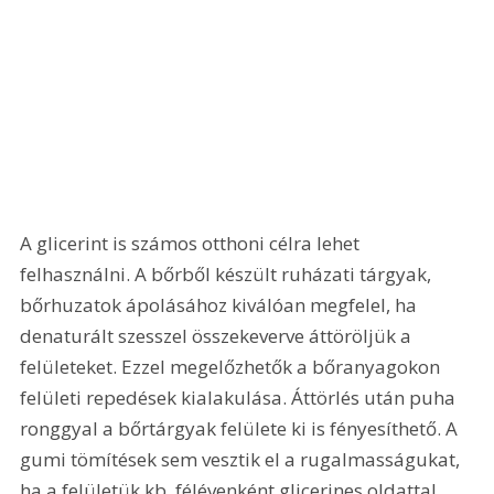
A glicerint is számos otthoni célra lehet 
felhasználni. A bőrből készült ruházati tárgyak, 
bőrhuzatok ápolásához kiválóan megfelel, ha 
denaturált szesszel összekeverve áttöröljük a 
felületeket. Ezzel megelőzhetők a bőranyagokon 
felületi repedések kialakulása. Áttörlés után puha 
ronggyal a bőrtárgyak felülete ki is fényesíthető. A 
gumi tömítések sem vesztik el a rugalmasságukat, 
ha a felületük kb. félévenként glicerines oldattal 