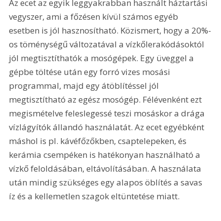
Az ecet az egyik leggyakrabban használt háztartási 
vegyszer, ami a főzésen kívül számos egyéb 
esetben is jól hasznosítható. Közismert, hogy a 20%-
os töménységű változatával a vízkőlerakódásoktól 
jól megtisztíthatók a mosógépek. Egy üveggel a 
gépbe töltése után egy forró vizes mosási 
programmal, majd egy átöblítéssel jól 
megtisztítható az egész mosógép. Félévenként ezt 
megismételve feleslegessé teszi mosáskor a drága 
vízlágyítók állandó használatát. Az ecet egyébként 
máshol is pl. kávéfőzőkben, csaptelepeken, és 
kerámia csempéken is hatékonyan használható a 
vízkő feloldásában, eltávolításában. A használata 
után mindig szükséges egy alapos öblítés a savas 
íz és a kellemetlen szagok eltüntetése miatt.