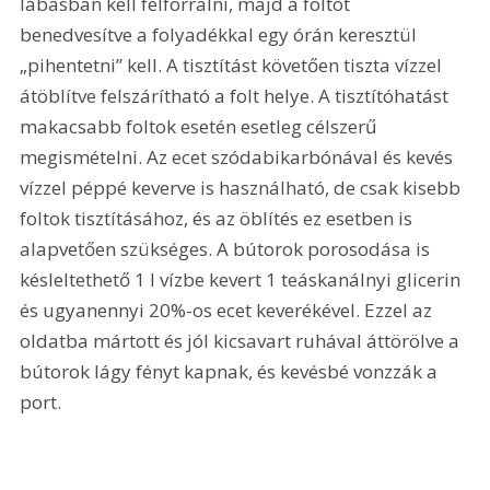
lábasban kell felforralni, majd a foltot 
benedvesítve a folyadékkal egy órán keresztül 
„pihentetni” kell. A tisztítást követően tiszta vízzel 
átöblítve felszárítható a folt helye. A tisztítóhatást 
makacsabb foltok esetén esetleg célszerű 
megismételni. Az ecet szódabikarbónával és kevés 
vízzel péppé keverve is használható, de csak kisebb 
foltok tisztításához, és az öblítés ez esetben is 
alapvetően szükséges. A bútorok porosodása is 
késleltethető 1 l vízbe kevert 1 teáskanálnyi glicerin 
és ugyanennyi 20%-os ecet keverékével. Ezzel az 
oldatba mártott és jól kicsavart ruhával áttörölve a 
bútorok lágy fényt kapnak, és kevésbé vonzzák a 
port.