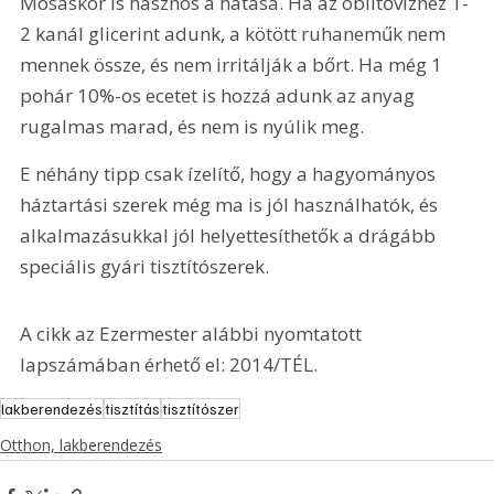
Mosáskor is hasznos a hatása. Ha az öblítővízhez 1-
2 kanál glicerint adunk, a kötött ruhaneműk nem 
mennek össze, és nem irritálják a bőrt. Ha még 1 
pohár 10%-os ecetet is hozzá adunk az anyag 
rugalmas marad, és nem is nyúlik meg.
E néhány tipp csak ízelítő, hogy a hagyományos 
háztartási szerek még ma is jól használhatók, és 
alkalmazásukkal jól helyettesíthetők a drágább 
speciális gyári tisztítószerek.
A cikk az Ezermester alábbi nyomtatott 
lapszámában érhető el: 2014/TÉL.
lakberendezés
tisztítás
tisztítószer
Otthon, lakberendezés