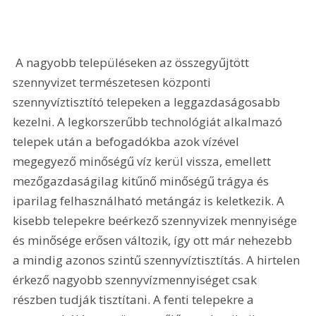
 A nagyobb településeken az összegyűjtött 
szennyvizet természetesen központi 
szennyvíztisztító telepeken a leggazdaságosabb 
kezelni. A legkorszerűbb technológiát alkalmazó 
telepek után a befogadókba azok vízével 
megegyező minőségű víz kerül vissza, emellett 
mezőgazdaságilag kitűnő minőségű trágya és 
iparilag felhasználható metángáz is keletkezik. A 
kisebb telepekre beérkező szennyvizek mennyisége 
és minősége erősen változik, így ott már nehezebb 
a mindig azonos szintű szennyvíztisztítás. A hirtelen 
érkező nagyobb szennyvízmennyiséget csak 
részben tudják tisztítani. A fenti telepekre a 