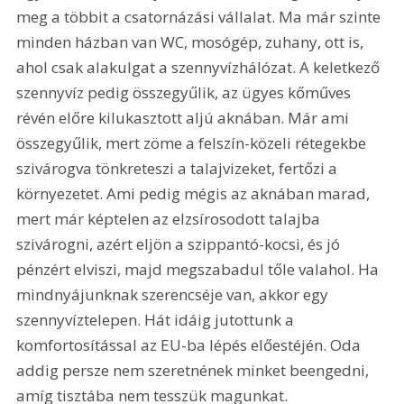
meg a többit a csatornázási vállalat. Ma már szinte 
minden házban van WC, mosógép, zuhany, ott is, 
ahol csak alakulgat a szennyvízhálózat. A keletkező 
szennyvíz pedig összegyűlik, az ügyes kőműves 
révén előre kilukasztott aljú aknában. Már ami 
összegyűlik, mert zöme a felszín-közeli rétegekbe 
szivárogva tönkreteszi a talajvizeket, fertőzi a 
környezetet. Ami pedig mégis az aknában marad, 
mert már képtelen az elzsírosodott talajba 
szivárogni, azért eljön a szippantó-kocsi, és jó 
pénzért elviszi, majd megszabadul tőle valahol. Ha 
mindnyájunknak szerencséje van, akkor egy 
szennyvíztelepen. Hát idáig jutottunk a 
komfortosítással az EU-ba lépés előestéjén. Oda 
addig persze nem szeretnének minket beengedni, 
amíg tisztába nem tesszük magunkat.