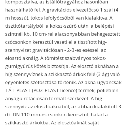
komposztálva, az istállótrágyához hasonlóan 
használható fel. A gravitációs elvezetőcső 1 szál (4 
m hosszú), tokos lefolyócsőből van kialakítva. A 
tisztítótartályból, a koksz-szűrő után, a belépési 
szintnél kb. 10 cm-rel alacsonyabban behegesztett 
csőcsonkon keresztül vezeti el a tisztított híg-
szennyvizet gravitációsan - 2-3-es eséssel  az 
elosztó aknáig. A tömítést szabványos tokos-
gumigyűrűs kötés biztosítja. Az elosztó aknában a 
híg szennyvíznek a szikkasztó árkok felé (3 ág) való 
egyenletes szétosztása történik. Az akna ugyancsak 
TÁT-PLAST (POZ-PLAST licence) termék, polietilén 
anyagú rotációsan formált szerkezet. A híg-
szennyvíz az elosztóaknából, az abban kialakított 3 
db DN 110 mm-es csonkon keresztül, halad a 
szikkasztó árkokba. Az elosztóaknát saját 