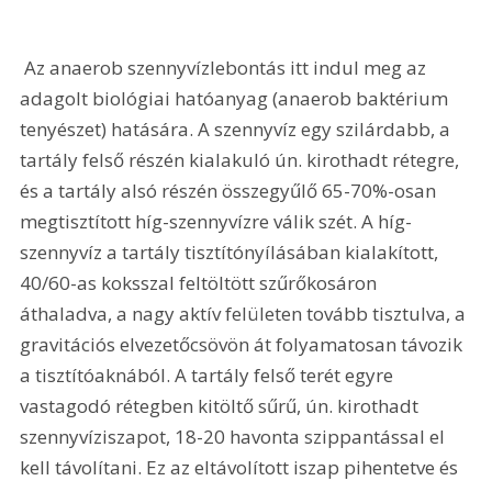
 Az anaerob szennyvízlebontás itt indul meg az 
adagolt biológiai hatóanyag (anaerob baktérium 
tenyészet) hatására. A szennyvíz egy szilárdabb, a 
tartály felső részén kialakuló ún. kirothadt rétegre, 
és a tartály alsó részén összegyűlő 65-70%-osan 
megtisztított híg-szennyvízre válik szét. A híg-
szennyvíz a tartály tisztítónyílásában kialakított, 
40/60-as koksszal feltöltött szűrőkosáron 
áthaladva, a nagy aktív felületen tovább tisztulva, a 
gravitációs elvezetőcsövön át folyamatosan távozik 
a tisztítóaknából. A tartály felső terét egyre 
vastagodó rétegben kitöltő sűrű, ún. kirothadt 
szennyvíziszapot, 18-20 havonta szippantással el 
kell távolítani. Ez az eltávolított iszap pihentetve és 