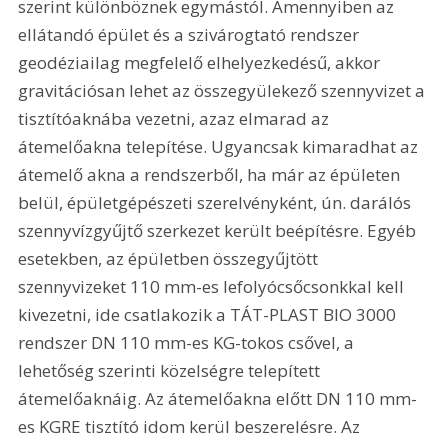
szerint különböznek egymástól. Amennyiben az 
ellátandó épület és a szivárogtató rendszer 
geodéziailag megfelelő elhelyezkedésű, akkor 
gravitációsan lehet az összegyülekező szennyvizet a 
tisztítóaknába vezetni, azaz elmarad az 
átemelőakna telepítése. Ugyancsak kimaradhat az 
átemelő akna a rendszerből, ha már az épületen 
belül, épületgépészeti szerelvényként, ún. darálós 
szennyvízgyűjtő szerkezet került beépítésre. Egyéb 
esetekben, az épületben összegyűjtött 
szennyvizeket 110 mm-es lefolyócsőcsonkkal kell 
kivezetni, ide csatlakozik a TÁT-PLAST BIO 3000 
rendszer DN 110 mm-es KG-tokos csővel, a 
lehetőség szerinti közelségre telepített 
átemelőaknáig. Az átemelőakna előtt DN 110 mm-
es KGRE tisztító idom kerül beszerelésre. Az 