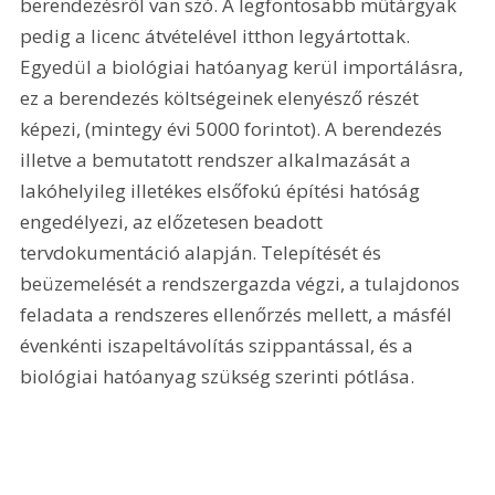
berendezésről van szó. A legfontosabb műtárgyak 
pedig a licenc átvételével itthon legyártottak. 
Egyedül a biológiai hatóanyag kerül importálásra, 
ez a berendezés költségeinek elenyésző részét 
képezi, (mintegy évi 5000 forintot). A berendezés 
illetve a bemutatott rendszer alkalmazását a 
lakóhelyileg illetékes elsőfokú építési hatóság 
engedélyezi, az előzetesen beadott 
tervdokumentáció alapján. Telepítését és 
beüzemelését a rendszergazda végzi, a tulajdonos 
feladata a rendszeres ellenőrzés mellett, a másfél 
évenkénti iszapeltávolítás szippantással, és a 
biológiai hatóanyag szükség szerinti pótlása.