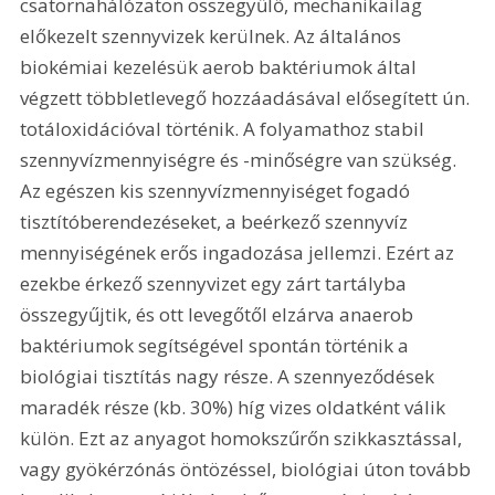
csatornahálózaton összegyűlő, mechanikailag 
előkezelt szennyvizek kerülnek. Az általános 
biokémiai kezelésük aerob baktériumok által 
végzett többletlevegő hozzáadásával elősegített ún. 
totáloxidációval történik. A folyamathoz stabil 
szennyvízmennyiségre és -minőségre van szükség. 
Az egészen kis szennyvízmennyiséget fogadó 
tisztítóberendezéseket, a beérkező szennyvíz 
mennyiségének erős ingadozása jellemzi. Ezért az 
ezekbe érkező szennyvizet egy zárt tartályba 
összegyűjtik, és ott levegőtől elzárva anaerob 
baktériumok segítségével spontán történik a 
biológiai tisztítás nagy része. A szennyeződések 
maradék része (kb. 30%) híg vizes oldatként válik 
külön. Ezt az anyagot homokszűrőn szikkasztással, 
vagy gyökérzónás öntözéssel, biológiai úton tovább 