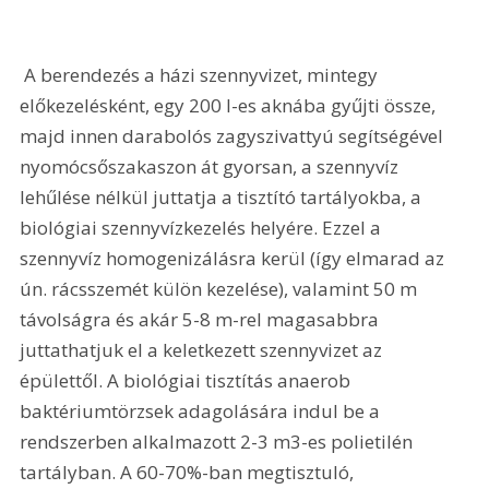
 A berendezés a házi szennyvizet, mintegy 
előkezelésként, egy 200 l-es aknába gyűjti össze, 
majd innen darabolós zagyszivattyú segítségével 
nyomócsőszakaszon át gyorsan, a szennyvíz 
lehűlése nélkül juttatja a tisztító tartályokba, a 
biológiai szennyvízkezelés helyére. Ezzel a 
szennyvíz homogenizálásra kerül (így elmarad az 
ún. rácsszemét külön kezelése), valamint 50 m 
távolságra és akár 5-8 m-rel magasabbra 
juttathatjuk el a keletkezett szennyvizet az 
épülettől. A biológiai tisztítás anaerob 
baktériumtörzsek adagolására indul be a 
rendszerben alkalmazott 2-3 m3-es polietilén 
tartályban. A 60-70%-ban megtisztuló, 