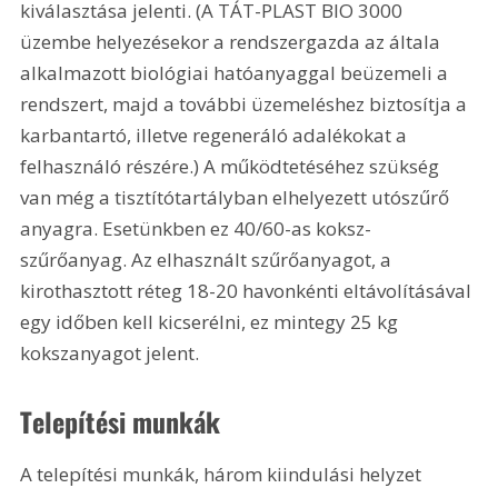
kiválasztása jelenti. (A TÁT-PLAST BIO 3000 
üzembe helyezésekor a rendszergazda az általa 
alkalmazott biológiai hatóanyaggal beüzemeli a 
rendszert, majd a további üzemeléshez biztosítja a 
karbantartó, illetve regeneráló adalékokat a 
felhasználó részére.) A működtetéséhez szükség 
van még a tisztítótartályban elhelyezett utószűrő 
anyagra. Esetünkben ez 40/60-as koksz-
szűrőanyag. Az elhasznált szűrőanyagot, a 
kirothasztott réteg 18-20 havonkénti eltávolításával 
egy időben kell kicserélni, ez mintegy 25 kg 
kokszanyagot jelent. 
Telepítési munkák 
A telepítési munkák, három kiindulási helyzet 