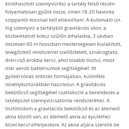
kirothasztott szennyvízrész a tartály felső részén 
folyamatosan gyűlik össze, innen 18-20 havonta 
szippantó-kocsival kell eltávolítani. A különváló ún. 
híg szennyvíz a tartályból gravitációs úton, a 
közbeiktatott koksz-szűrőn áthaladva, 3 sávban 
összesen 60 m hosszban mesterségesen kialakított, 
levegőztető rendszerrel szellőztetett, szivárogtató, 
drén-cső árokba kerül, ahol tovább tisztul, most 
már aerob baktériumok segítségével. Itt 
gyökérzónás öntözés formájában, különféle 
növénykultúrákban hasznosul. A gravitációs 
bekötőcső segítségével csatlakozik a berendezés a 
lakóépület szennyvízcsatorna-rendszeréhez. A 
tisztítóidom a gravitációs bekötőcső és az átemelő 
akna között van, az átemelő akna az épülethez 
közel kerül elhelyezésre. Az akna aljára szerelik be 