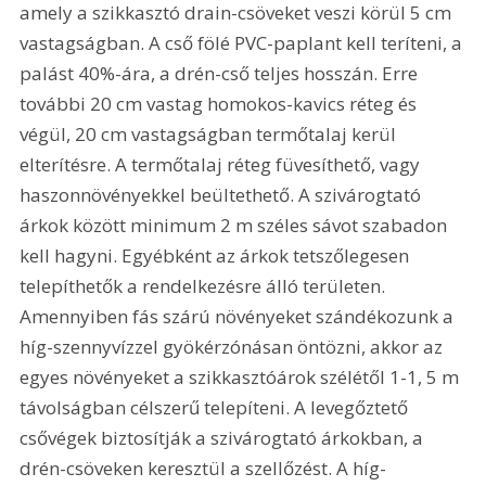
amely a szikkasztó drain-csöveket veszi körül 5 cm 
vastagságban. A cső fölé PVC-paplant kell teríteni, a 
palást 40%-ára, a drén-cső teljes hosszán. Erre 
további 20 cm vastag homokos-kavics réteg és 
végül, 20 cm vastagságban termőtalaj kerül 
elterítésre. A termőtalaj réteg füvesíthető, vagy 
haszonnövényekkel beültethető. A szivárogtató 
árkok között minimum 2 m széles sávot szabadon 
kell hagyni. Egyébként az árkok tetszőlegesen 
telepíthetők a rendelkezésre álló területen. 
Amennyiben fás szárú növényeket szándékozunk a 
híg-szennyvízzel gyökérzónásan öntözni, akkor az 
egyes növényeket a szikkasztóárok szélétől 1-1, 5 m 
távolságban célszerű telepíteni. A levegőztető 
csővégek biztosítják a szivárogtató árkokban, a 
drén-csöveken keresztül a szellőzést. A híg-