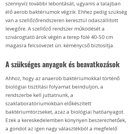
szennyvíz további lebontását, ugyanis a talajban 
élő aerob baktériumok végzik. Ehhez pedig szükség 
van a szellőzőrendszeren keresztül odaszállított 
levegőre. A szellőző rendszer működését a 
szivárogtató árok végén a terep fölé 40-50 cm 
magasra felcsövezet ún. kéménycső biztosítja.
A szükséges anyagok és beavatkozások  
Ahhoz, hogy az anaerob baktériumokkal történő 
biológiai tisztítási folyamat beinduljon, a 
rendszerbe kell juttatnunk, a 
szaklaboratóriumokban előkészített 
baktériumtörzseket, azaz a biológiai hatóanyagot. 
Ezek a kereskedelemben könynyen beszerezhetőek, 
a gondot az igen nagy választékból a megfelelő 