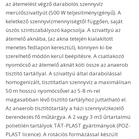
az átemelést végző darabolós szennyvíz 
merülőszivattyút (500 W teljesítményigényű). A 
keletkező szennyvízmennyiségtől függően, saját 
úszós szintszabályozó kapcsolja. A szivattyú az 
átemelő aknába, (az akna tetején kialakított 
menetes fedlapon keresztül), könnyen ki-be 
szerelhető módón kerül beépítésre. A csatlakozó 
nyomócső az átemelő aknát köti össze az anaerob 
tisztító tartállyal. A szivattyú által darabolással 
homogenizált, tisztítatlan szennyvíz a maximálisan 
50 m hosszú nyomócsővel az 5-8 m-rel 
magasabban lévő tisztító tartályhoz juttatható el. 
Az anaerob tisztítótartály a házi szennyvízkezelő 
berendezés fő műtárgya. A 2 vagy 3 m3 űrtartalmú 
polietilén tartályok TÁT-PLAST gyártmányok (POZ-
PLAST licence). A rotációs formázással készült 