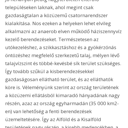
településeken laknak, ahol megint csak 
gazdaságtalan a közüzemű csatornarendszer 
kialakítása. Nos ezeken a helyeken lehet elvileg 
alkalmazni az anaerob elven működő háziszennyvíz 
kezelő berendezéseket. Természetesen az 
utókezeléshez, a szikkasztáshoz és a gyökérzónás 
öntözéshez megfelelő szerkezetű talaj, mélyen lévő 
talajvízszint és többé-kevésbé sík terület szükséges. 
Így tovább szűkül a kisberendezésekkel 
gazdaságosan ellátható terület, és az elláthatók 
köre is. Véleményünk szerint az ország területének 
a közüzemi ellátásból kimaradó hányadának nagy 
részén, azaz az ország egyharmadán (35 000 km2-
en) van lehetőség a fenti berendezések 
üzemeltetésére. Így az Alföld és a Kisalföld 
területének nagy részén, a kisebb medencékben, a 