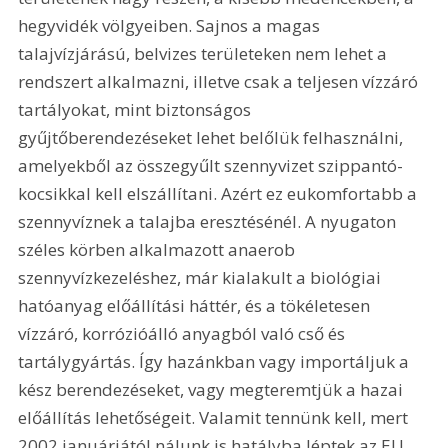
hegyvidék völgyeiben. Sajnos a magas 
talajvízjárású, belvizes területeken nem lehet a 
rendszert alkalmazni, illetve csak a teljesen vízzáró 
tartályokat, mint biztonságos 
gyűjtőberendezéseket lehet belőlük felhasználni, 
amelyekből az összegyűlt szennyvizet szippantó-
kocsikkal kell elszállítani. Azért ez eukomfortabb a 
szennyvíznek a talajba eresztésénél. A nyugaton 
széles körben alkalmazott anaerob 
szennyvízkezeléshez, már kialakult a biológiai 
hatóanyag előállítási háttér, és a tökéletesen 
vízzáró, korrózióálló anyagból való cső és 
tartálygyártás. Így hazánkban vagy importáljuk a 
kész berendezéseket, vagy megteremtjük a hazai 
előállítás lehetőségeit. Valamit tennünk kell, mert 
2002 januárjától nálunk is hatályba léptek az EU 