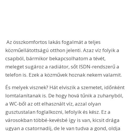
 Az összkomfortos lakás fogalmát a teljes 
közműellátottságú otthon jelenti. Azaz víz folyik a 
csapból, bármikor bekapcsolhatom a tévét, 
meleget sugároz a radiátor, sőt ISDN-rendszerű a 
telefon is. Ezek a közművek hoznak nekem valamit.
És melyek visznek? Hát elviszik a szemetet, időnként 
lomtalanítanak is. De hogy hová tűnik a zuhanyból, 
a WC-ből az ott elhasznált víz, azzal olyan 
gusztustalan foglalkozni, lefolyik és kész. Ez a 
városokban többé-kevésbé így is van, kicsit drága 
ugyan a csatornadíj, de le van tudva a gond, oldja 