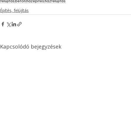
felújítás
beton
házépítés
házfelújítás
Építés, felújítás
Kapcsolódó bejegyzések