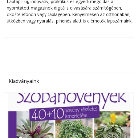
Laptapir új, innovatív, praktikus és egyedi megoldás a
L
nyomtatott magazinok digitális olvasására számítógépen,
okostelefonon vagy táblagépen. Kényelmesen az otthonában,
útközben vagy nyaralás, pihenés alatt is elérhetők lapszámaink.
ú
Bárhol, bármikor, akár külföldön élve vagy dolgozva is
B
olvashatók az Ezermester lapszámai. A Laptapir kényelmes
megoldás, mert: – t
Kiadványaink