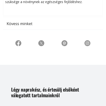
szüksége a növénynek az egészséges fejlődéshez.
t
Kövess minket
Légy naprakész, és értesülj elsőként
válogatott tartalmainkról