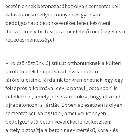
esetén ennek betonozásához olyan cementet kell 
választani, amellyel könnyen és gyorsan 
bedolgozható betonkeveréket lehet készíteni, 
illetve, amely biztosítja a megfelelő minőséget és a 
repedésmentességet.
– Kölcsönözzünk új stílust otthonunknak a kültéri 
járófelületek felújításával. Évek múltán 
járófelületeink, járdáink tönkremehetnek, egy-egy 
felsöprés alkalmával egy lapátnyi „betonpor” is 
keletkezhet, amely jelzi számunkra, hogy itt az idő 
újrabetonozni a járdát. Ebben az esetben is olyan 
cementet kell választani, amellyel könnyen 
bedolgozható beton keveréket lehet készíteni, 
amely biztosítja a beton nagymértékű, korai- és 