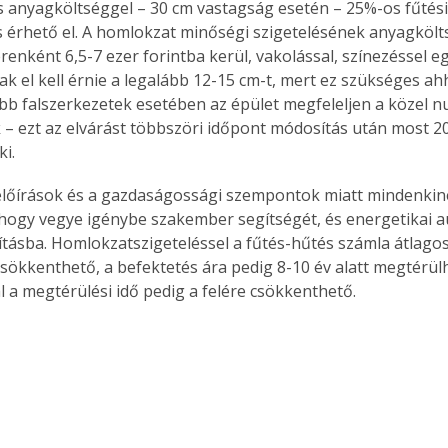
s anyagköltséggel – 30 cm vastagság esetén – 25%-os fűtési
 érhető el. A homlokzat minőségi szigetelésének anyagkölt
enként 6,5-7 ezer forintba kerül, vakolással, színezéssel egy
k el kell érnie a legalább 12-15 cm-t, mert ez szükséges ah
ebb falszerkezetek esetében az épület megfeleljen a közel nu
 – ezt az elvárást többszöri időpont módosítás után most 2
ki.
előírások és a gazdaságossági szempontok miatt mindenkine
 hogy vegye igénybe szakember segítségét, és energetikai au
jításba. Homlokzatszigeteléssel a fűtés-hűtés számla átlago
csökkenthető, a befektetés ára pedig 8-10 év alatt megtérülhe
 a megtérülési idő pedig a felére csökkenthető.