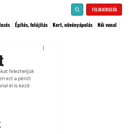
FELIRATKOZÁS
dezés
Építés, felújítás
Kert, növényápolás
Női vonal
t
kat felezhetjük 
n ezt a pénzt 
al el is kezd 
 