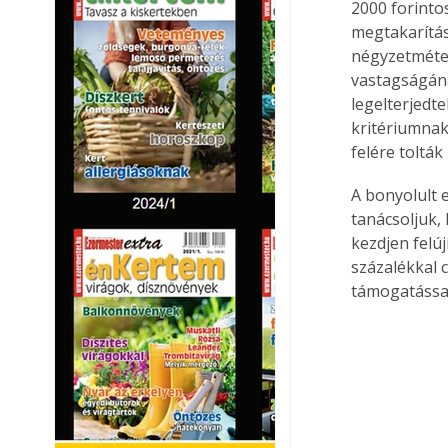
2000 forinto
megtakarítás
négyzetméter
vastagságána
legelterjedt
kritériumnak
felére tolták 
A bonyolult 
tanácsoljuk,
kezdjen felú
százalékkal 
támogatással