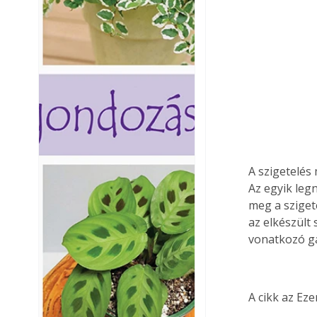
A szigetelés
Az egyik leg
meg a sziget
az elkészült 
vonatkozó gar
A cikk az Ez