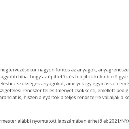
 megtervezésekor nagyon fontos az anyagok, anyagrendszer
nagyobb hiba, hogy az építtetők és felújítók különböző gyárt
eléshez szükséges anyagokat, amelyek így egymással nem ko
szigetelési rendszer teljesítményét csökkenti, emellett pedig
anciát is, hiszen a gyártók a teljes rendszerre vállalják a k
ermester alábbi nyomtatott lapszámában érhető el: 2021/NY