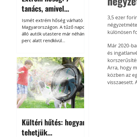
négyze
tanács, amivel
megóvhatjuk
3,5 ezer for
Ismét extrém hőség várható
négyzetméter
autónkat a nyári
Magyarországon. A tűző napon
különösen fo
álló autók utastere már néhány
károktól
perc alatt rendkívül
Már 2020-ban
felmelegszik, és rövid időn belül
és ingatlanv
akár a 60-70 °C-ot is
korszerűsítés
megközelítheti. Ez nemcsak a
beszállást teszi kellemetlenné,
Arra, hogy me
hanem az autó állapotára és a
közben az eg
benne hagyott tárgyakra is
visszaesett. 
káros hatással lehet. Néhány
egyszerű óvintézkedéssel
azonban jelentősen
csökkenthetjük a hőség káros
hatásait.
Kültéri hűtés: hogyan
tehetjük