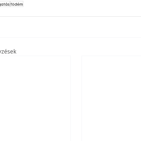
gatás
födém
yzések
ertben,
Gyógyító növények: a
sban
természet kincsei az