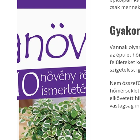
Ezermester lapszámai. A
Ezermester lapszámai
csak mennek 
Laptapir kényelmes megoldás,
Laptapir kényelmes 
mert: – t
mert: – t
Gyakor
Vannak olyan
az épület hő
felületeket k
szigetelést i
Nem összefüg
hőmérsékletk
elkövetett hi
vastagság in