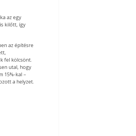
ka az egy 
kilőtt, így 
en az építésre 
tt, 
 fel kölcsönt. 
sen utal, hogy 
m 15%-kal – 
ozott a helyzet.