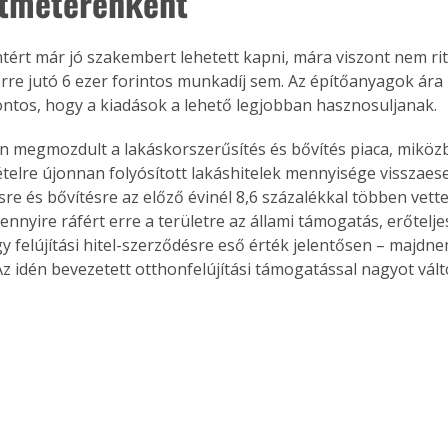
tméterenként
intért már jó szakembert lehetett kapni, mára viszont nem rit
re jutó 6 ezer forintos munkadíj sem. Az építőanyagok ára is 
ntos, hogy a kiadások a lehető legjobban hasznosuljanak.
 megmozdult a lakáskorszerűsítés és bővítés piaca, miközb
ételre újonnan folyósított lakáshitelek mennyisége visszaese
re és bővítésre az előző évinél 8,6 százalékkal többen vettek
nnyire ráfért erre a területre az állami támogatás, erőtelje
y felújítási hitel-szerződésre eső érték jelentősen – majdne
Az idén bevezetett otthonfelújítási támogatással nagyot vált