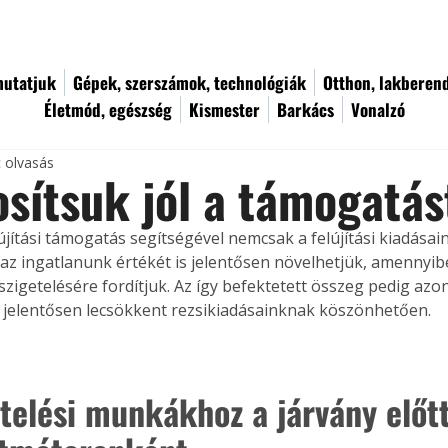
utatjuk
Gépek, szerszámok, technológiák
Otthon, lakberen
Életmód, egészség
Kismester
Barkács
Vonalzó
c olvasás
sítsuk jól a támogatás
újítási támogatás segítségével nemcsak a felújítási kiadásain
z ingatlanunk értékét is jelentősen növelhetjük, amennyibe
zigetelésére fordítjuk. Az így befektetett összeg pedig azonn
 jelentősen lecsökkent rezsikiadásainknak köszönhetően.
etelési munkákhoz a járvány előtt