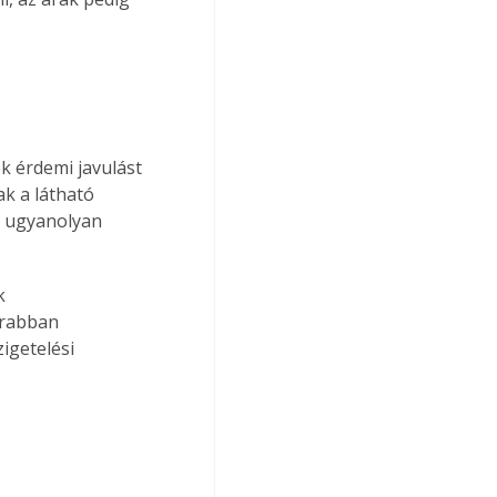
 érdemi javulást 
k a látható 
bb ugyanolyan 
k 
krabban 
igetelési 