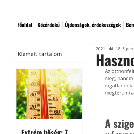
Főoldal
Közérdekű
Újdonságok, érdekességek
Bem
2021. okt. 18.
3 per
Haszno
Kiemelt tartalom
Az otthonfel
meg, hanem a
ingatlanunk s
megtérülni a
A szig
Extrém hőség: 7