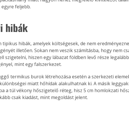
. A
egyre feljebb.
megoldás,
i hibák
 tipikus hibák, amelyek költségesek, de nem eredményeznek
igényét illetően. Sokan nem veszik számításba, hogy nem csa
ell szigetelni, hiszen egy lábazat földben levő része legalá
gényel, mint egy falszerkezet.
gő termikus burok létrehozása esetén a szerkezeti eleme
ülönbségei miatt hőhídak alakulhatnak ki. A másik leggya
ba a túl vékony hőszigetelő réteg, hisz 5 cm homlokzati hősz
kább csak kiadást, mint megoldást jelent.