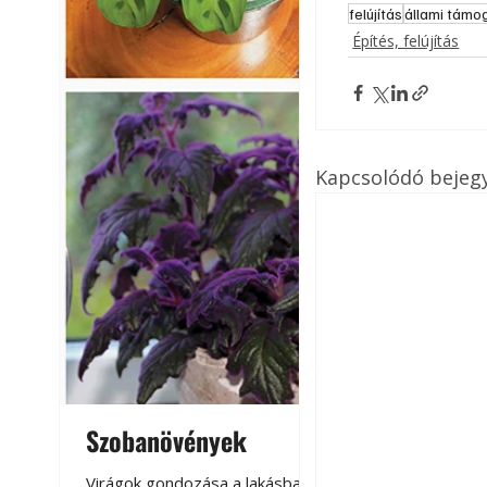
felújítás
állami támo
Építés, felújítás
Kapcsolódó bejeg
Szobanövények
Virágoskert: k
teraszon, laká
Virágok gondozása a lakásban,