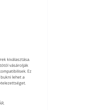
ek kiválasztása. 
ótól vásárolják 
mpatibilisek. Ez 
 bukni lehet a 
ötelezettséget.
ÁR.