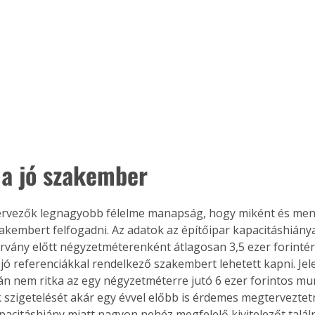
Együtt jobban megéri!
Bővebb információ itt!
k az
Együtt jobban megéri! A
mester
könyvek tetszőleges
er Old
párosítással kedvezményes
áron, 0 Ft postaköltséggel
ptapir új,
megrendelhetők!
 a jó szakember
és egyedi
tt
lvasására
 tervezők legnagyobb félelme manapság, hogy miként és men
elefonon
akembert felfogadni. Az adatok az építőipar kapacitáshiány
nyelmesen
járvány előtt négyzetméterenként átlagosan 3,5 ezer forintér
ben vagy
jó referenciákkal rendelkező szakembert lehetett kapni. Je
t is
án nem ritka az egy négyzetméterre jutó 6 ezer forintos mun
. Bárhol,
k szigetelését akár egy évvel előbb is érdemes megterveztetn
ön élve
pacitáshiány miatt nagyon nehéz megfelelő kivitelezőt találn
ashatók az