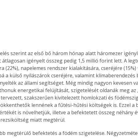
kelés szerint az első bő három hónap alatt háromezer igénylé
átlagosan igényelt összeg pedig 1,5 millió forint lett. A leg
ára (22%), napelemes rendszer kialakítására, cseréjére (15%) 
bá a külső nyílászárok cseréjére, valamint klímaberendezés 
ényelték az állami segítséget. Még mindig nagyon kevesen 
tthonuk energetikai felújítását, szigetelését oldanák meg az 
 tervezett, szakszerűen kivitelezett homlokzati és födémszig
sökkenthetők lennének a fűtési-hűtési költségek is. Ezzel a 
rtékét is növelhetjük, illetve a befektetett összeg néhány é
rezsiköltség miatt megtérül.
bb megtérülő befektetés a födém szigetelése. Négyzetméte