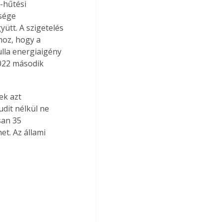
-hűtési 
sége 
ütt. A szigetelés 
hoz, hogy a 
lla energiaigény 
022 második 
k azt 
dit nélkül ne 
san 35 
t. Az állami 