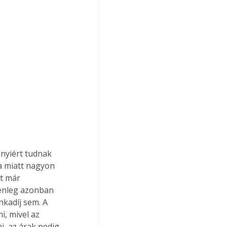
nyiért tudnak 
a miatt nagyon 
t már 
lenleg azonban 
kadíj sem. A 
i, mivel az 
i, az árak pedig 