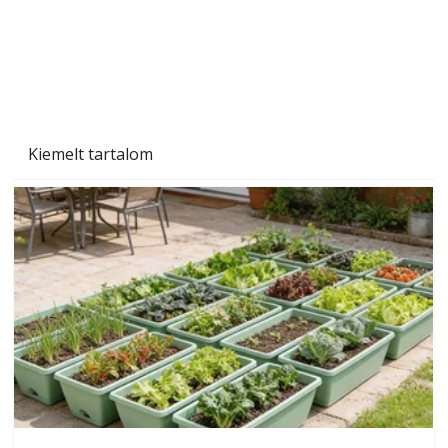
Naptej vagy napolaj? Melyiket válasszuk, és
miben különböznek?
Kiemelt tartalom