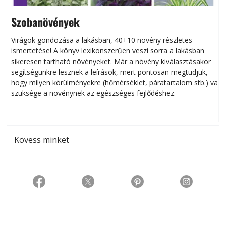
Szobanövények
Virágok gondozása a lakásban, 40+10 növény részletes
ismertetése! A könyv lexikonszerűen veszi sorra a lakásban
s
sikeresen tart­ha­tó növényeket. Már a növény kiválasztásakor
h
segítségünkre lesznek a leírások, mert pontosan megtudjuk,
k
hogy milyen körülményekre (hőmérséklet, páratartalom stb.) van
szüksége a növénynek az egészséges fejlődéshez.
t
Kövess minket