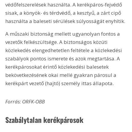
védőfelszerelések használta. A kerékpáros-fejvédő 
sisak, a könyök- és térdvédő, a kesztyű, a zárt cipő 
használta a baleseti sérülések súlyosságát enyhítik.
A műszaki biztonság mellett ugyanolyan fontos a 
vezetők felkészültsége. A biztonságos közúti 
közlekedés elengedhetetlen feltétele a közlekedési 
szabályok pontos ismerete és azok megtartása. A 
kerékpárosokat érintő közlekedési balesetek 
bekövetkezésének okai mellé gyakran párosul a 
kerékpárt vezető (hajtó) személy ittas állapota.
Forrás: ORFK-OBB
Szabálytalan kerékpárosok