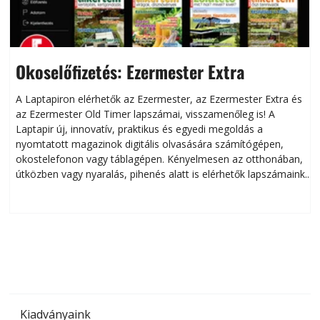
Okoselőfizetés: Ezermester Extra
A Laptapiron elérhetők az Ezermester, az Ezermester Extra és
az Ezermester Old Timer lapszámai, visszamenőleg is! A
Laptapir új, innovatív, praktikus és egyedi megoldás a
L
nyomtatott magazinok digitális olvasására számítógépen,
okostelefonon vagy táblagépen. Kényelmesen az otthonában,
útközben vagy nyaralás, pihenés alatt is elérhetők lapszámaink.
ú
Bárhol, bármikor, akár külföldön élve vagy dolgozva is
B
olvashatók az Ezermester lapszámai. A Laptapir kényelmes
megoldás, mert: – t
Kiadványaink