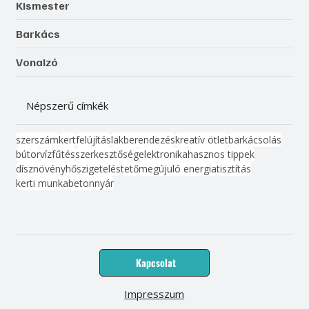
Kismester
Barkács
Vonalzó
Népszerű címkék
szerszám
kert
felújítás
lakberendezés
kreatív ötlet
barkácsolás
bútor
víz
fűtés
szerkesztőség
elektronika
hasznos tippek
dísznövény
hőszigetelés
tető
megújuló energia
tisztítás
kerti munka
beton
nyár
Kapcsolat
Impresszum