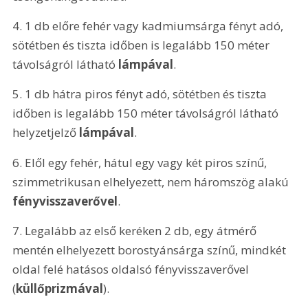
4. 1 db előre fehér vagy kadmiumsárga fényt adó, 
sötétben és tiszta időben is legalább 150 méter 
távolságról látható 
lámpával
.
5. 1 db hátra piros fényt adó, sötétben és tiszta 
időben is legalább 150 méter távolságról látható 
helyzetjelző 
lámpával
.
6. Elől egy fehér, hátul egy vagy két piros színű, 
szimmetrikusan elhelyezett, nem háromszög alakú 
fényvisszaverővel
.
7. Legalább az első keréken 2 db, egy átmérő 
mentén elhelyezett borostyánsárga színű, mindkét 
oldal felé hatásos oldalsó fényvisszaverővel 
(
küllőprizmával
). 