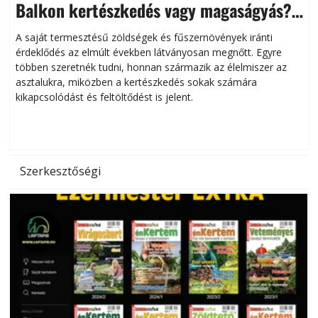
Balkon kertészkedés vagy magaságyás?
Helytakarékos kertészkedés
A saját termesztésű zöldségek és fűszernövények iránti
érdeklődés az elmúlt években látványosan megnőtt. Egyre
többen szeretnék tudni, honnan származik az élelmiszer az
l
asztalukra, miközben a kertészkedés sokak számára
kikapcsolódást és feltöltődést is jelent.
é
d
Szerkesztőségi