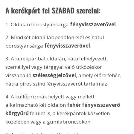
A kerékpárt fel SZABAD szerelni:
1. Oldalán borostyánsárga 
fényvisszaverővel
.
2. Mindkét oldali lábpedálon elől és hátul 
borostyánsárga 
fényvisszaverővel
.
3. A kerékpár bal oldalán, hátul elhelyezett, 
személlyel vagy tárggyal való ütközéskor 
visszahajló 
szélességjelzővel
, amely előre fehér, 
hátra piros színű fényvisszaverőt tartalmaz.
4. A küllőprizmák helyett vagy mellett 
alkalmazható két oldalon 
fehér fényvisszaverő 
körgyűrű
 felület is, a kerékpántok közvetlen 
közelében vagy a gumiabroncsokon.