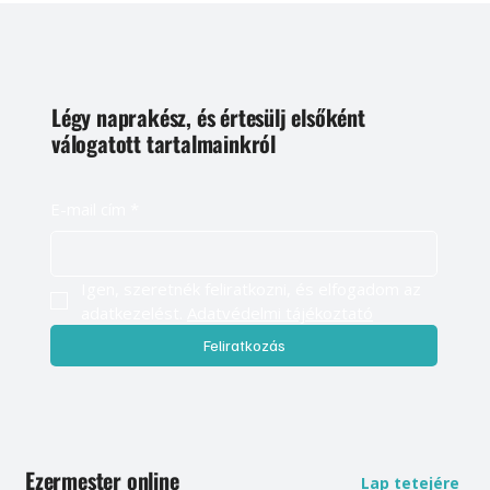
Légy naprakész, és értesülj elsőként
válogatott tartalmainkról
E-mail cím
*
Igen, szeretnék feliratkozni, és elfogadom az 
adatkezelést. 
Adatvédelmi tájékoztató
Feliratkozás
Ezermester online
Lap tetejére