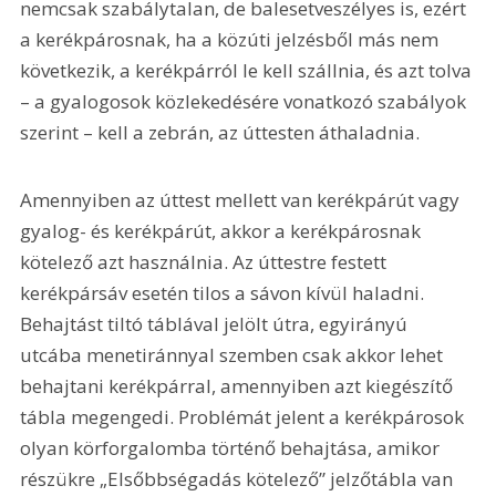
nemcsak szabálytalan, de balesetveszélyes is, ezért 
a kerékpárosnak, ha a közúti jelzésből más nem 
következik, a kerékpárról le kell szállnia, és azt tolva 
– a gyalogosok közlekedésére vonatkozó szabályok 
szerint – kell a zebrán, az úttesten áthaladnia.
Amennyiben az úttest mellett van kerékpárút vagy 
gyalog- és kerékpárút, akkor a kerékpárosnak 
kötelező azt használnia. Az úttestre festett 
kerékpársáv esetén tilos a sávon kívül haladni. 
Behajtást tiltó táblával jelölt útra, egyirányú 
utcába menetiránnyal szemben csak akkor lehet 
behajtani kerékpárral, amennyiben azt kiegészítő 
tábla megengedi. Problémát jelent a kerékpárosok 
olyan körforgalomba történő behajtása, amikor 
részükre „Elsőbbségadás kötelező” jelzőtábla van 