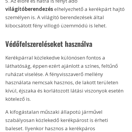
5. Az előre és hátra is fényt adó 
világítóberendezés 
elhelyezhető a kerékpárt hajtó 
személyen is. A világító berendezések által 
kibocsátott fény villogó üzemmódú is lehet. 
Védőfelszereléseket használva
Kerékpárral közlekedve különösen fontos a 
láthatóság, éppen ezért ajánlott a színes, feltűnő 
ruházat viselése. A fényvisszaverő mellény 
használata nemcsak hasznos, de lakott területen 
kívül, éjszaka és korlátozott látási viszonyok esetén 
kötelező is.
A kifogástalan műszaki állapotú járművel 
szabályosan közlekedő kerékpárost is érheti 
baleset. Ilyenkor hasznos a kerékpáros 