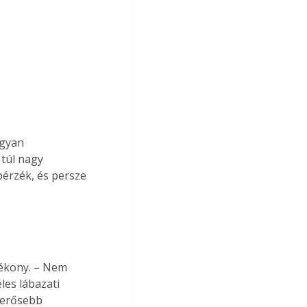
ugyan 
túl nagy 
érzék, és persze 
tékony. – Nem 
les lábazati 
 erősebb 