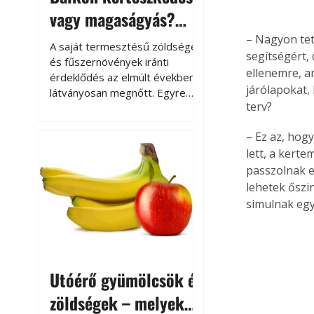
vagy magaságyás?
Helytakarékos
– Nagyon tets
A saját termesztésű zöldségek
segítségért,
kertészkedés
és fűszernövények iránti
ellenemre, am
érdeklődés az elmúlt években
járólapokat,
látványosan megnőtt. Egyre
terv?
többen szeretnék tudni, honnan
származik az élelmiszer az
– Ez az, hog
asztalukra, miközben a
lett, a kert
kertészkedés sokak számára
kikapcsolódást és feltöltődést
passzolnak e
is jelent.
lehetek őszi
simulnak egy
Utóérő gyümölcsök és
zöldségek – melyek