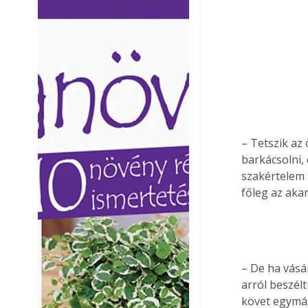
Ezermester lapszámai. A
Ezermester lapszámai
Laptapir kényelmes megoldás,
Laptapir kényelmes 
mert: – t
mert: – t
– Tetszik az
barkácsolni,
szakértelem 
főleg az akar
– De ha vásá
arról beszél
követ egymás