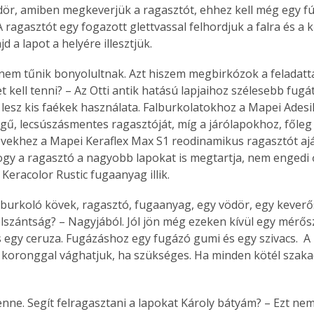
r, amiben megkeverjük a ragasztót, ehhez kell még egy f
 ragasztót egy fogazott glettvassal felhordjuk a falra és a 
d a lapot a helyére illesztjük.
 nem tűnik bonyolultnak. Azt hiszem megbirkózok a feladatta
 kell tenni? – Az Otti antik hatású lapjaihoz szélesebb fugát 
lesz kis faékek használata. Falburkolatokhoz a Mapei Adesil
gű, lecsúszásmentes ragasztóját, míg a járólapokhoz, főleg
ekhez a Mapei Keraflex Max S1 reodinamikus ragasztót ajá
hogy a ragasztó a nagyobb lapokat is megtartja, nem engedi ők
 Keracolor Rustic fugaanyag illik.
i burkoló kövek, ragasztó, fugaanyag, egy vödör, egy keverő
 elszántság? – Nagyjából. Jól jön még ezeken kívül egy mérős
s egy ceruza. Fugázáshoz egy fugázó gumi és egy szivacs.  A 
koronggal vághatjuk, ha szükséges. Ha minden kötél szakad, 
enne. Segít felragasztani a lapokat Károly bátyám? – Ezt n