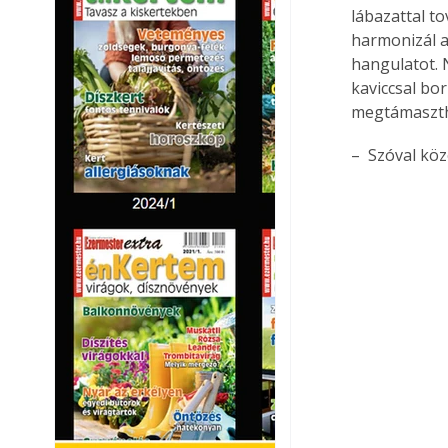
lábazattal to
harmonizál a
hangulatot. 
kaviccsal bor
megtámasztha
–  Szóval kö