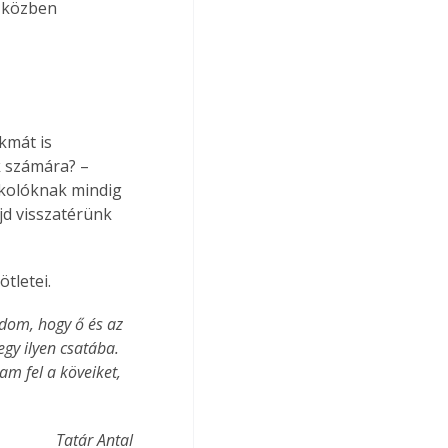
 közben 
kmát is 
k számára? – 
kolóknak mindig 
jd visszatérünk 
tletei. 
dom, hogy ő és az 
gy ilyen csatába. 
m fel a köveiket, 
Tatár Antal