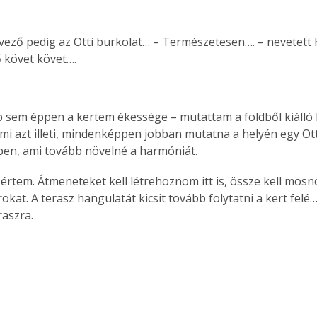
vező pedig az Otti burkolat… – Természetesen…. – nevetett 
 követ követ….
Együtt jobban megéri!
Bővebb információ itt!
k az
Együtt jobban megéri! A
mester
könyvek tetszőleges
ap sem éppen a kertem ékessége – mutattam a földből kiálló 
er Old
párosítással kedvezményes
mi azt illeti, mindenképpen jobban mutatna a helyén egy Otti 
áron, 0 Ft postaköltséggel
en, ami tovább növelné a harmóniát.
ptapir új,
megrendelhetők!
és egyedi
 értem. Átmeneteket kell létrehoznom itt is, össze kell mosn
tt
rokat. A terasz hangulatát kicsit tovább folytatni a kert felé…
lvasására
raszra.
elefonon
nyelmesen
ben vagy
t is
. Bárhol,
ön élve
ashatók az