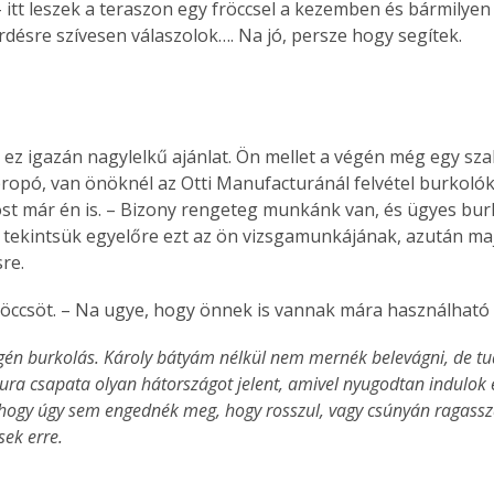
 itt leszek a teraszon egy fröccsel a kezemben és bármilyen
rdésre szívesen válaszolok…. Na jó, persze hogy segítek.
ez igazán nagylelkű ajánlat. Ön mellet a végén még egy sza
propó, van önöknél az Otti Manufacturánál felvétel burkoló
t már én is. – Bizony rengeteg munkánk van, és ügyes bur
de tekintsük egyelőre ezt az ön vizsgamunkájának, azután ma
re.
öccsöt. – Na ugye, hogy önnek is vannak mára használható ö
gén burkolás. Károly bátyám nélkül nem mernék belevágni, de tu
ura csapata olyan hátországot jelent, amivel nyugodtan indulok e
 hogy úgy sem engednék meg, hogy rosszul, vagy csúnyán ragassza
ek erre.
ertben,
Gyógyító növények: a
sban
természet kincsei az