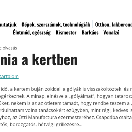
utatjuk
Gépek, szerszámok, technológiák
Otthon, lakberen
Életmód, egészség
Kismester
Barkács
Vonalzó
c olvasás
nia a kertben
tartalom
ó idő, a kertem buján zölddel, a gólyák is visszaköltöztek, és
egérkeznek. A minap, elnézve a „gólyáimat”, hogyan tatarozzá
küket, nekem is az az ötletem támadt, hogy rendbe teszem a „
rdulhattam volna tanácsokért ezügyben, mint régi, kedves 
yhoz, az Otti Manufactura ezermesteréhez. Csapdába csalt
tős, borozgatós, hétvégi grillezésre…