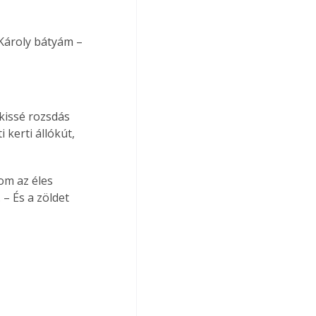
Károly bátyám – 
kissé rozsdás 
kerti állókút, 
om az éles 
 – És a zöldet 