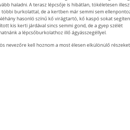
vább haladni. A terasz lépcsője is hibátlan, tökéletesen illesz
 többi burkolattal, de a kertben már semmi sem ellenpontoz
Néhány hasonló színű kő virágtartó, kő kaspó sokat segíten
ított kis kerti járdával sincs semmi gond, de a gyep szélét 
tnánk a lépcsőburkolathoz illő ágyásszegéllyel.
zös nevezőre kell hoznom a most élesen elkülönülő részeket.