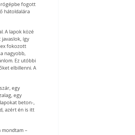
úrógépbe fogott 
kő hátoldalára 
l. A lapok közé 
javaslok, így 
ex fokozott 
 a nagyobb, 
nlom. Ez utóbbi 
et elbillenni. A 
szár, egy 
zalag, egy 
lapokat beton-, 
azért én is itt 
em mondtam – 