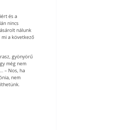
ért és a 
lán nincs 
vásárolt nálunk 
 mi a következő 
erasz, gyönyörű 
hogy még nem 
… – Nos, ha 
ónia, nem 
íthetünk.