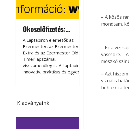
– A közös ne
mondtam, kő
Okoselőfizetés:
Okoselőfizetés
Ezermester Extra
A Laptapiron elérhetők az
A Laptapiron elérhető
Ezermester, az Ezermester
Ezermester, az Ezer
– Ez a vízcs
Extra és az Ezermester Old
Extra és az Ezermest
vascsőre. – A
Timer lapszámai,
Timer lapszámai,
mészkő színb
visszamenőleg is! A Laptapir új,
visszamenőleg is! A La
innovatív, praktikus és egyedi
innovatív, praktikus 
– Azt hiszem
megoldás a nyomtatott
megoldás a nyomtato
vizuális hatá
magazinok digitális olvasására
magazinok digitális o
behozni a te
számítógépen, okostelefonon
számítógépen, okost
vagy táblagépen. Kényelmesen
vagy táblagépen. Ké
Kiadványaink
az otthonában, útközben vagy
az otthonában, útköz
nyaralás, pihenés alatt is
nyaralás, pihenés alat
elérhetők lapszámaink. Bárhol,
elérhetők lapszámaink
bármikor, akár külföldön élve
bármikor, akár külföld
vagy dolgozva is olvashatók az
vagy dolgozva is olv