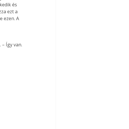
kedik és 
za ezt a 
e ezen. A 
 – Így van.