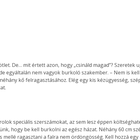
. A
megoldás,
 ötlet. De… mit értett azon, hogy „csináld magad”? Szeretek 
 de egyáltalán nem vagyok burkoló szakember. – Nem is kell 
néhány kő felragasztásához. Elég egy kis kézügyesség, szép
at.
rolok speciális szerszámokat, az sem lesz éppen költségha
tünk, hogy be kell burkolni az egész házat. Néhány 60 cm szé
 mellé ragasztani a falra nem ördöngösség. Kell hozzá egy