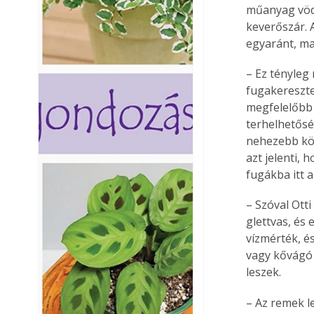
műanyag vödö
keverőszár. A
egyaránt, maj
– Ez tényleg
fugakeresztet
megfelelőbb 
terhelhetősé
nehezebb köv
azt jelenti, 
fugákba itt a
– Szóval Ott
glettvas, és
vízmérték, é
vagy kővágó 
leszek. 
– Az remek l