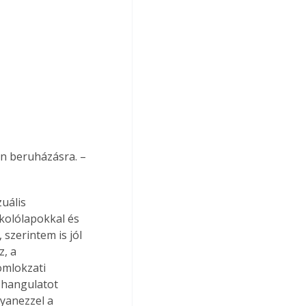
en beruházásra. – 
uális 
kolólapokkal és 
 szerintem is jól 
, a 
omlokzati 
 hangulatot 
gyanezzel a 