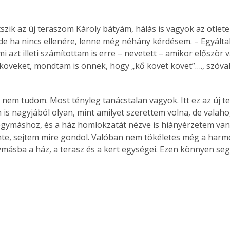
zik az új teraszom Károly bátyám, hálás is vagyok az ötletei
 de ha nincs ellenére, lenne még néhány kérdésem. – Egyálta
i azt illeti számítottam is erre – nevetett – amikor először 
 köveket, mondtam is önnek, hogy „kő követ követ”…., szóval
y nem tudom. Most tényleg tanácstalan vagyok. Itt ez az új t
em is nagyjából olyan, mint amilyet szerettem volna, de vala
gymáshoz, és a ház homlokzatát nézve is hiányérzetem van
nte, sejtem mire gondol. Valóban nem tökéletes még a harm
másba a ház, a terasz és a kert egységei. Ezen könnyen seg