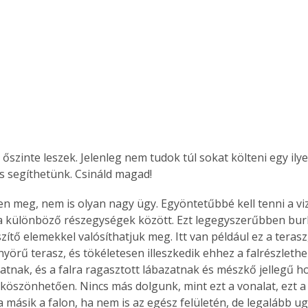
 őszinte leszek. Jelenleg nem tudok túl sokat költeni egy ily
is segíthetünk. Csináld magad!
jen meg, nem is olyan nagy ügy. Egyöntetűbbé kell tenni a viz
a különböző részegységek között. Ezt legegyszerűbben bur
ítő elemekkel valósíthatjuk meg. Itt van például ez a terasz,
nyörű terasz, és tökéletesen illeszkedik ehhez a falrészlethez
atnak, és a falra ragasztott lábazatnak és mészkő jellegű h
köszönhetően. Nincs más dolgunk, mint ezt a vonalat, ezt a
a másik a falon, ha nem is az egész felületén, de legalább u