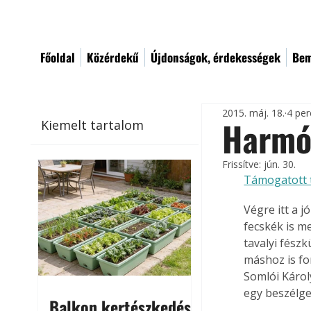
Főoldal
Közérdekű
Újdonságok, érdekességek
Bem
2015. máj. 18.
4 per
Harmó
Kiemelt tartalom
Frissítve:
jún. 30.
Támogatott 
Végre itt a j
fecskék is m
tavalyi fész
máshoz is fo
Somlói Károl
egy beszélge
Balkon kertészkedés