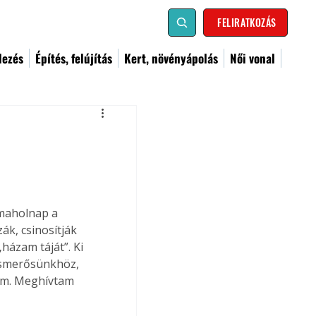
FELIRATKOZÁS
dezés
Építés, felújítás
Kert, növényápolás
Női vonal
 maholnap a 
k, csinosítják 
házam táját”. Ki 
ismerősünkhöz, 
am. Meghívtam 