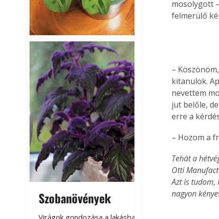
mosolygott –
felmerülő ké
– Köszönöm, 
kitanulok. A
nevettem mos
jut belőle, 
erre a kérdés
– Hozom a fr
Tehát a hétvé
Otti Manufact
Azt is tudom,
nagyon kényes
Szobanövények
Virágoskert: k
teraszon, laká
Virágok gondozása a lakásban,