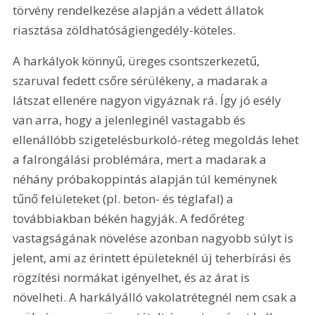
törvény rendelkezése alapján a védett állatok 
riasztása zöldhatóságiengedély-köteles.
A harkályok könnyű, üreges csontszerkezetű, 
szaruval fedett csőre sérülékeny, a madarak a 
látszat ellenére nagyon vigyáznak rá. Így jó esély 
van arra, hogy a jelenleginél vastagabb és 
ellenállóbb szigetelésburkoló-réteg megoldás lehet 
a falrongálási problémára, mert a madarak a 
néhány próbakoppintás alapján túl keménynek 
tűnő felületeket (pl. beton- és téglafal) a 
továbbiakban békén hagyják. A fedőréteg 
vastagságának növelése azonban nagyobb súlyt is 
jelent, ami az érintett épületeknél új teherbírási és 
rögzítési normákat igényelhet, és az árat is 
növelheti. A harkályálló vakolatrétegnél nem csak a 