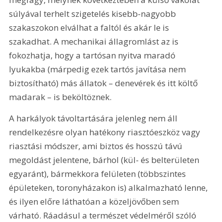
súlyával terhelt szigetelés kisebb-nagyobb 
szakaszokon elválhat a faltól és akár le is 
szakadhat. A mechanikai állagromlást az is 
fokozhatja, hogy a tartósan nyitva maradó 
lyukakba (márpedig ezek tartós javítása nem 
biztosítható) más állatok – denevérek és itt költő 
madarak – is beköltöznek.
A harkályok távoltartására jelenleg nem áll 
rendelkezésre olyan hatékony riasztóeszköz vagy 
riasztási módszer, ami biztos és hosszú távú 
megoldást jelentene, bárhol (kül- és belterületen 
egyaránt), bármekkora felületen (többszintes 
épületeken, toronyházakon is) alkalmazható lenne, 
és ilyen előre láthatóan a közeljövőben sem 
várható. Ráadásul a természet védelméről szóló 