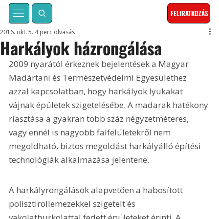
FELIRATKOZÁS
2016. okt. 5.
4 perc olvasás
Harkályok házrongálása
2009 nyarától érkeznek bejelentések a Magyar 
Madártani és Természetvédelmi Egyesülethez 
azzal kapcsolatban, hogy harkályok lyukakat 
vájnak épületek szigetelésébe. A madarak hatékony 
riasztása a gyakran több száz négyzetméteres, 
vagy ennél is nagyobb falfelületekről nem 
megoldható, biztos megoldást harkályálló építési 
technológiák alkalmazása jelentene.
A harkályrongálások alapvetően a habosított 
polisztirollemezekkel szigetelt és 
vakolatburkolattal fedett épületeket érinti. A 