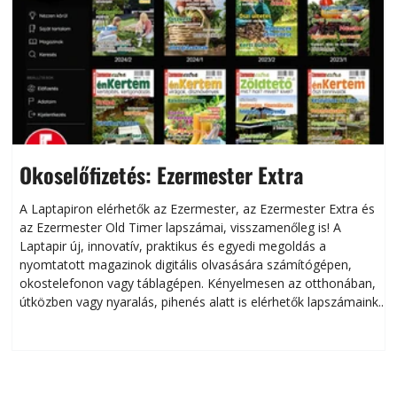
Okoselőfizetés: Ezermester Extra
A Laptapiron elérhetők az Ezermester, az Ezermester Extra és
az Ezermester Old Timer lapszámai, visszamenőleg is! A
Laptapir új, innovatív, praktikus és egyedi megoldás a
L
nyomtatott magazinok digitális olvasására számítógépen,
okostelefonon vagy táblagépen. Kényelmesen az otthonában,
útközben vagy nyaralás, pihenés alatt is elérhetők lapszámaink.
ú
Bárhol, bármikor, akár külföldön élve vagy dolgozva is
B
olvashatók az Ezermester lapszámai. A Laptapir kényelmes
megoldás, mert: – t