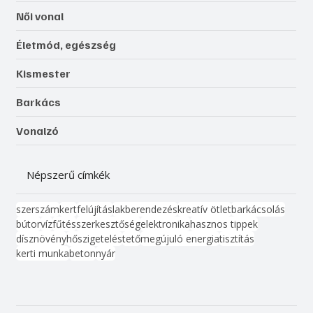
Női vonal
Életmód, egészség
Kismester
Barkács
Vonalzó
Népszerű címkék
szerszám
kert
felújítás
lakberendezés
kreatív ötlet
barkácsolás
bútor
víz
fűtés
szerkesztőség
elektronika
hasznos tippek
dísznövény
hőszigetelés
tető
megújuló energia
tisztítás
kerti munka
beton
nyár