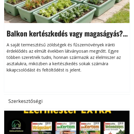
Balkon kertészkedés vagy magaságyás?
Helytakarékos kertészkedés
A saját termesztésű zöldségek és fűszernövények iránti
érdeklődés az elmúlt években látványosan megnőtt. Egyre
többen szeretnék tudni, honnan származik az élelmiszer az
l
asztalukra, miközben a kertészkedés sokak számára
kikapcsolódást és feltöltődést is jelent.
é
d
Szerkesztőségi