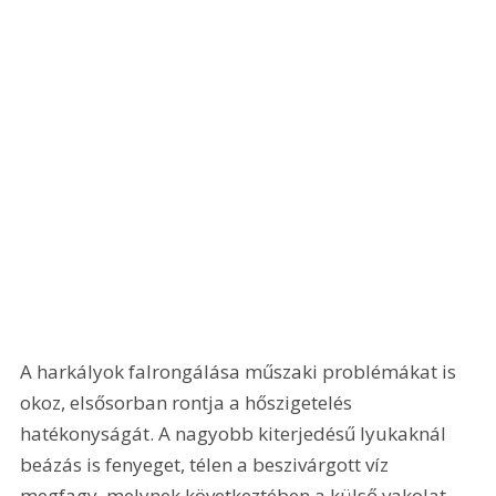
A harkályok falrongálása műszaki problémákat is 
okoz, elsősorban rontja a hőszigetelés 
hatékonyságát. A nagyobb kiterjedésű lyukaknál 
beázás is fenyeget, télen a beszivárgott víz 
megfagy, melynek következtében a külső vakolat 