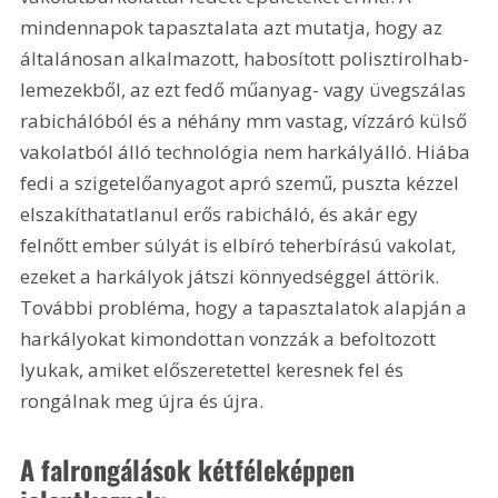
mindennapok tapasztalata azt mutatja, hogy az 
általánosan alkalmazott, habosított polisztirolhab-
lemezekből, az ezt fedő műanyag- vagy üvegszálas 
rabichálóból és a néhány mm vastag, vízzáró külső 
vakolatból álló technológia nem harkályálló. Hiába 
fedi a szigetelőanyagot apró szemű, puszta kézzel 
elszakíthatatlanul erős rabicháló, és akár egy 
felnőtt ember súlyát is elbíró teherbírású vakolat, 
ezeket a harkályok játszi könnyedséggel áttörik. 
További probléma, hogy a tapasztalatok alapján a 
harkályokat kimondottan vonzzák a befoltozott 
lyukak, amiket előszeretettel keresnek fel és 
rongálnak meg újra és újra.
A falrongálások kétféleképpen 