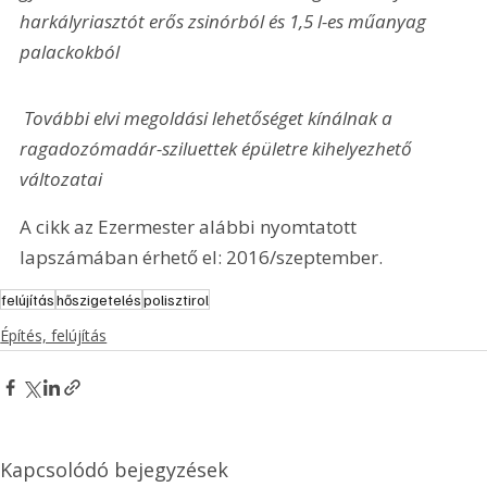
harkályriasztót erős zsinórból és 1,5 l-es műanyag 
palackokból
 További elvi megoldási lehetőséget kínálnak a 
ragadozómadár-sziluettek épületre kihelyezhető 
változatai
A cikk az Ezermester alábbi nyomtatott 
lapszámában érhető el: 2016/szeptember.
felújítás
hőszigetelés
polisztirol
Építés, felújítás
Kapcsolódó bejegyzések