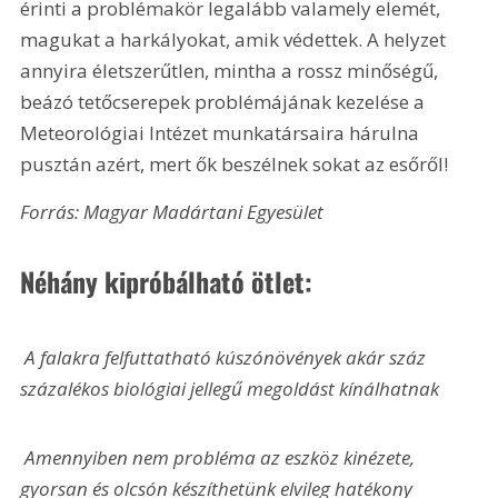
érinti a problémakör legalább valamely elemét, 
magukat a harkályokat, amik védettek. A helyzet 
annyira életszerűtlen, mintha a rossz minőségű, 
beázó tetőcserepek problémájának kezelése a 
Meteorológiai Intézet munkatársaira hárulna 
pusztán azért, mert ők beszélnek sokat az esőről!
Forrás: Magyar Madártani Egyesület 
Néhány kipróbálható ötlet:
 A falakra felfuttatható kúszónövények akár száz 
százalékos biológiai jellegű megoldást kínálhatnak
 Amennyiben nem probléma az eszköz kinézete, 
gyorsan és olcsón készíthetünk elvileg hatékony 