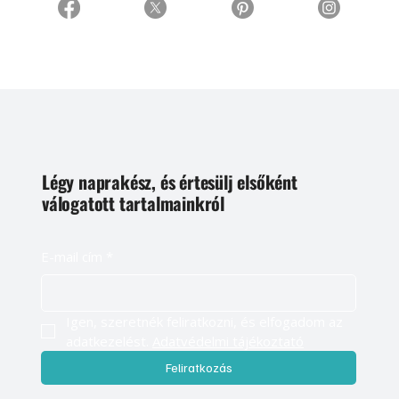
Légy naprakész, és értesülj elsőként
válogatott tartalmainkról
E-mail cím
*
Igen, szeretnék feliratkozni, és elfogadom az 
adatkezelést. 
Adatvédelmi tájékoztató
Feliratkozás