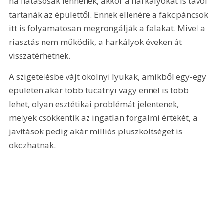
ha hatásosak lennének, akkor a harkályokat is távol 
tartanák az épülettől. Ennek ellenére a fakopáncsok 
itt is folyamatosan megrongálják a falakat. Mivel a 
riasztás nem működik, a harkályok éveken át 
visszatérhetnek.
A szigetelésbe vájt ökölnyi lyukak, amikből egy-egy 
épületen akár több tucatnyi vagy ennél is több 
lehet, olyan esztétikai problémát jelentenek, 
melyek csökkentik az ingatlan forgalmi értékét, a 
javítások pedig akár milliós pluszköltséget is 
okozhatnak.