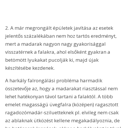
2. A már megrongált épületek javítása az esetek 
jelentős százalékában nem hoz tartós eredményt, 
mert a madarak nagyon nagy gyakorisággal 
visszatérnek a falakra, ahol elsőként gyakran a 
betömött lyukakat pucolják ki, majd újak 
készítésébe kezdenek.
A harkály falrongálási probléma harmadik 
összetevője az, hogy a madarakat riasztással nem 
lehet hatékonyan távol tartani a falaktól. A több 
emelet magasságú üvegfalra (középen) ragasztott 
ragadozómadár-sziluetteknek pl. elvileg nem csak 
az ablaknak ütközést kellene megakadályoznia, de 