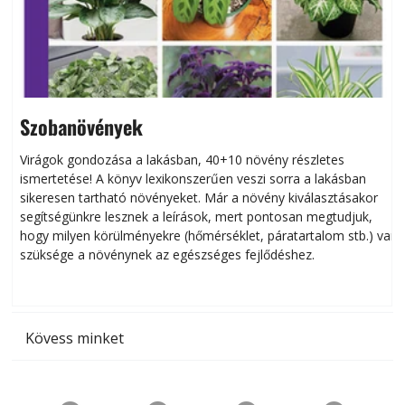
Szobanövények
Virágok gondozása a lakásban, 40+10 növény részletes
ismertetése! A könyv lexikonszerűen veszi sorra a lakásban
s
sikeresen tart­ha­tó növényeket. Már a növény kiválasztásakor
h
segítségünkre lesznek a leírások, mert pontosan megtudjuk,
k
hogy milyen körülményekre (hőmérséklet, páratartalom stb.) van
szüksége a növénynek az egészséges fejlődéshez.
t
Kövess minket