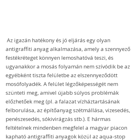
 Az igazán hatékony és jó eljárás egy olyan 
antigraffiti anyag alkalmazása, amely a szennyező 
festékréteget könnyen lemoshatóvá teszi, és 
ugyanakkor a mosás folyamán nem szívódik be az 
egyébként tiszta felületbe az elszennyeződött 
mosófolyadék. A felület légzőképességét nem 
szünteti meg, amivel újabb súlyos problémák 
előzhetőek meg (pl. a falazat vízháztartásának 
felborulása, az építőanyag szétmállása, vizesedés, 
penészesedés, sókivirágzás stb.). E hármas 
feltételnek mindenben megfelel a magyar piacon 
kapható antigraffiti anyagok közül az aqua-stop 