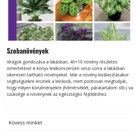
Szobanövények
Virágok gondozása a lakásban, 40+10 növény részletes
ismertetése! A könyv lexikonszerűen veszi sorra a lakásban
s
sikeresen tart­ha­tó növényeket. Már a növény kiválasztásakor
h
segítségünkre lesznek a leírások, mert pontosan megtudjuk,
k
hogy milyen körülményekre (hőmérséklet, páratartalom stb.) van
szüksége a növénynek az egészséges fejlődéshez.
t
Kövess minket