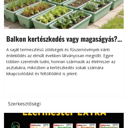
Balkon kertészkedés vagy magaságyás?
Helytakarékos kertészkedés
A saját termesztésű zöldségek és fűszernövények iránti
érdeklődés az elmúlt években látványosan megnőtt. Egyre
többen szeretnék tudni, honnan származik az élelmiszer az
l
asztalukra, miközben a kertészkedés sokak számára
kikapcsolódást és feltöltődést is jelent.
é
d
Szerkesztőségi