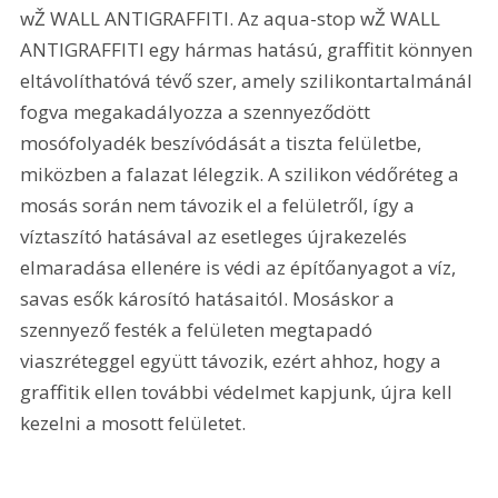
wŽ WALL ANTIGRAFFITI. Az aqua-stop wŽ WALL 
ANTIGRAFFITI egy hármas hatású, graffitit könnyen 
eltávolíthatóvá tévő szer, amely szilikontartalmánál 
fogva megakadályozza a szennyeződött 
mosófolyadék beszívódását a tiszta felületbe, 
miközben a falazat lélegzik. A szilikon védőréteg a 
mosás során nem távozik el a felületről, így a 
víztaszító hatásával az esetleges újrakezelés 
elmaradása ellenére is védi az építőanyagot a víz, 
savas esők károsító hatásaitól. Mosáskor a 
szennyező festék a felületen megtapadó 
viaszréteggel együtt távozik, ezért ahhoz, hogy a 
graffitik ellen további védelmet kapjunk, újra kell 
kezelni a mosott felületet.