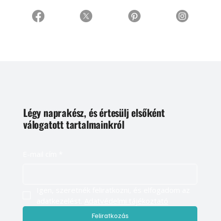
Légy naprakész, és értesülj elsőként
válogatott tartalmainkról
E-mail cím
*
Igen, szeretnék feliratkozni, és elfogadom az 
adatkezelést. 
Adatvédelmi tájékoztató
Feliratkozás