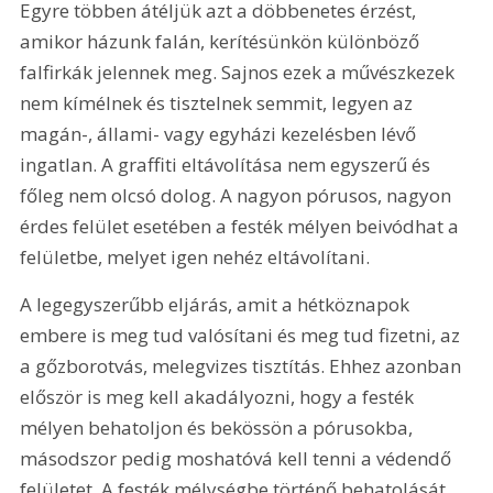
Egyre többen átéljük azt a döbbenetes érzést, 
amikor házunk falán, kerítésünkön különböző 
falfirkák jelennek meg. Sajnos ezek a művészkezek 
nem kímélnek és tisztelnek semmit, legyen az 
magán-, állami- vagy egyházi kezelésben lévő 
ingatlan. A graffiti eltávolítása nem egyszerű és 
főleg nem olcsó dolog. A nagyon pórusos, nagyon 
érdes felület esetében a festék mélyen beivódhat a 
felületbe, melyet igen nehéz eltávolítani.
A legegyszerűbb eljárás, amit a hétköznapok 
embere is meg tud valósítani és meg tud fizetni, az 
a gőzborotvás, melegvizes tisztítás. Ehhez azonban 
először is meg kell akadályozni, hogy a festék 
mélyen behatoljon és bekössön a pórusokba, 
másodszor pedig moshatóvá kell tenni a védendő 
felületet. A festék mélységbe történő behatolását 