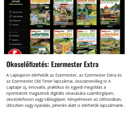
Okoselőfizetés: Ezermester Extra
A Laptapiron elérhetők az Ezermester, az Ezermester Extra és
az Ezermester Old Timer lapszámai, visszamenőleg is! A
Laptapir új, innovatív, praktikus és egyedi megoldás a
L
nyomtatott magazinok digitális olvasására számítógépen,
okostelefonon vagy táblagépen. Kényelmesen az otthonában,
útközben vagy nyaralás, pihenés alatt is elérhetők lapszámaink.
ú
Bárhol, bármikor, akár külföldön élve vagy dolgozva is
B
olvashatók az Ezermester lapszámai. A Laptapir kényelmes
megoldás, mert: – t