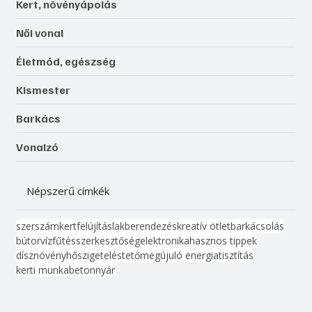
Kert, növényápolás
Női vonal
Életmód, egészség
Kismester
Barkács
Vonalzó
Népszerű címkék
szerszám
kert
felújítás
lakberendezés
kreatív ötlet
barkácsolás
bútor
víz
fűtés
szerkesztőség
elektronika
hasznos tippek
dísznövény
hőszigetelés
tető
megújuló energia
tisztítás
kerti munka
beton
nyár