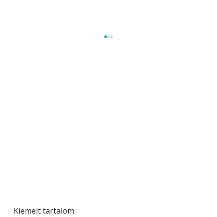
Beton járdalap készítése és lerakása – gyári
és saját készítésű megoldások
Kiemelt tartalom