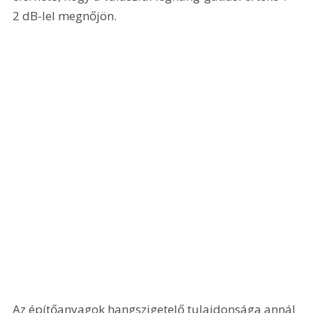
2 dB-lel megnőjön. 
Az építőanyagok hangszigetelő tulajdonsága annál 