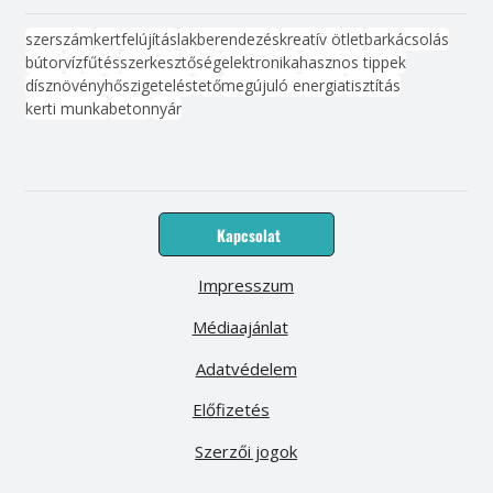
szerszám
kert
felújítás
lakberendezés
kreatív ötlet
barkácsolás
bútor
víz
fűtés
szerkesztőség
elektronika
hasznos tippek
dísznövény
hőszigetelés
tető
megújuló energia
tisztítás
kerti munka
beton
nyár
Kapcsolat
Impresszum
Médiaajánlat
Adatvédelem
Előfizetés
Szerzői jogok