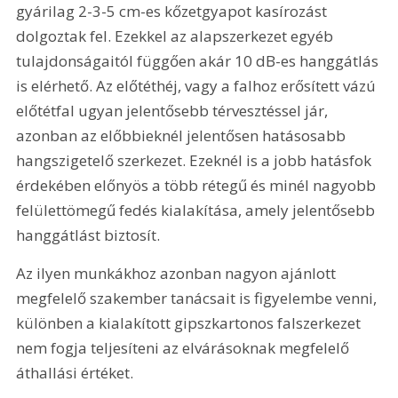
gyárilag 2-3-5 cm-es kőzetgyapot kasírozást 
dolgoztak fel. Ezekkel az alapszerkezet egyéb 
tulajdonságaitól függően akár 10 dB-es hanggátlás 
is elérhető. Az előtéthéj, vagy a falhoz erősített vázú 
előtétfal ugyan jelentősebb térvesztéssel jár, 
azonban az előbbieknél jelentősen hatásosabb 
hangszigetelő szerkezet. Ezeknél is a jobb hatásfok 
érdekében előnyös a több rétegű és minél nagyobb 
felülettömegű fedés kialakítása, amely jelentősebb 
hanggátlást biztosít.
Az ilyen munkákhoz azonban nagyon ajánlott 
megfelelő szakember tanácsait is figyelembe venni, 
különben a kialakított gipszkartonos falszerkezet 
nem fogja teljesíteni az elvárásoknak megfelelő 
áthallási értéket.