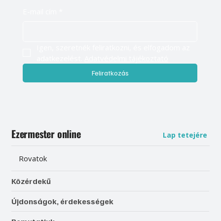
E-mail cím
*
Igen, szeretnék feliratkozni, és elfogadom az 
adatkezelést. 
Adatvédelmi tájékoztató
Feliratkozás
Ezermester online
Lap tetejére
Rovatok
Közérdekű
Újdonságok, érdekességek