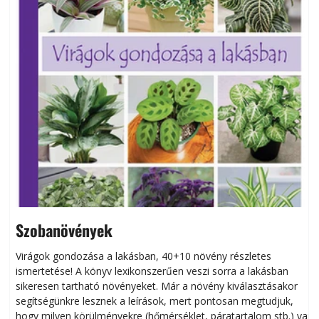
Szobanövények
Virágok gondozása a lakásban, 40+10 növény részletes
ismertetése! A könyv lexikonszerűen veszi sorra a lakásban
s
sikeresen tart­ha­tó növényeket. Már a növény kiválasztásakor
h
segítségünkre lesznek a leírások, mert pontosan megtudjuk,
k
hogy milyen körülményekre (hőmérséklet, páratartalom stb.) van