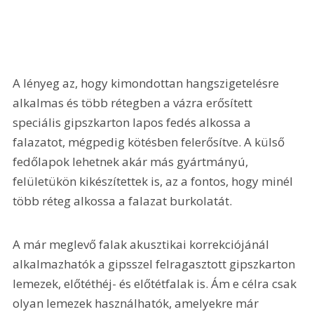
A lényeg az, hogy kimondottan hangszigetelésre 
alkalmas és több rétegben a vázra erősített 
speciális gipszkarton lapos fedés alkossa a 
falazatot, mégpedig kötésben felerősítve. A külső 
fedőlapok lehetnek akár más gyártmányú, 
felületükön kikészítettek is, az a fontos, hogy minél 
több réteg alkossa a falazat burkolatát.
A már meglevő falak akusztikai korrekciójánál 
alkalmazhatók a gipsszel felragasztott gipszkarton 
lemezek, előtéthéj- és előtétfalak is. Ám e célra csak 
olyan lemezek használhatók, amelyekre már 