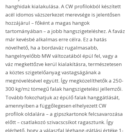
hanghidak kialakulása. A CW profilokból készített 
acél idomos vázszerkezet merevsége is jelentősen 
hozzájárul – főként a magas hangok 
tartományában – a jobb hangszigeteléshez. A faváz 
már kevésbé alkalmas erre célra. Ez a hatás 
növelhető, ha a bordaváz rugalmasabb, 
hangelnyelőbb MW változatából épül fel, vagy a 
váz megkettőzve kerül kialakításra, természetesen 
a köztes szigetelőanyag vastagságának a 
megnövelésével együtt. Így megközelíthetők a 250-
300 kg/m
 tömegű falak hangszigetelési jellemzői. 
2
Tovább fokozhatjuk az épülő falak hanggátlását, 
amennyiben a függőlegesen elhelyezett CW 
profilok oldalára – a gipszkartonok felcsavarozása 
előtt – csatlakozó szivacscsíkot ragasztunk. Így 
elérhető, hogy a válaszfal léghang-gátlási értéke 1-