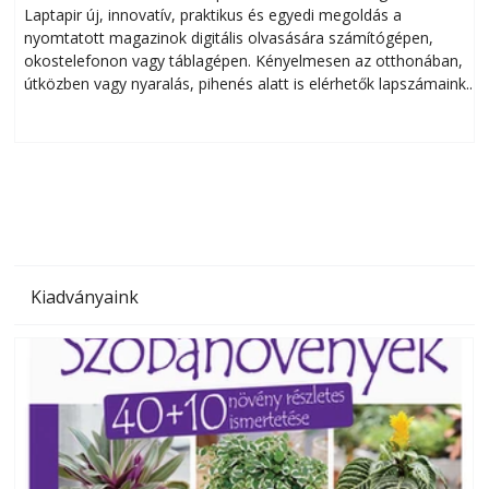
Laptapir új, innovatív, praktikus és egyedi megoldás a
L
nyomtatott magazinok digitális olvasására számítógépen,
okostelefonon vagy táblagépen. Kényelmesen az otthonában,
útközben vagy nyaralás, pihenés alatt is elérhetők lapszámaink.
ú
Bárhol, bármikor, akár külföldön élve vagy dolgozva is
B
olvashatók az Ezermester lapszámai. A Laptapir kényelmes
megoldás, mert: – t
Kiadványaink