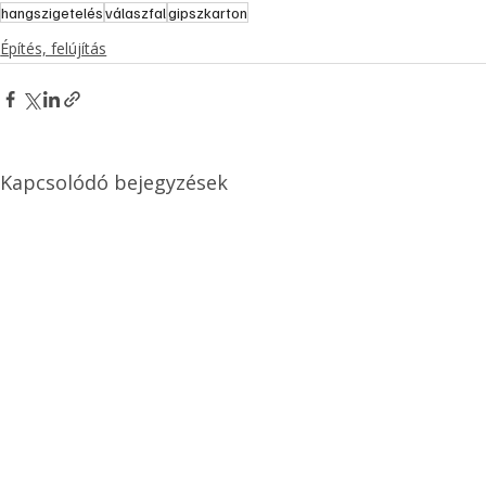
hangszigetelés
válaszfal
gipszkarton
Építés, felújítás
Kapcsolódó bejegyzések