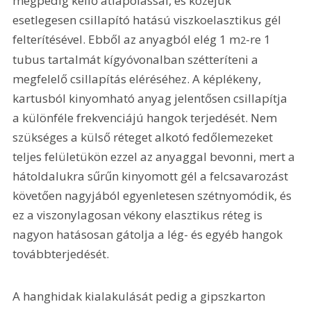
mégpedig kellő átlapolással, és közéjük 
esetlegesen csillapító hatású viszkoelasztikus gél 
felterítésével. Ebből az anyagból elég 1 m
-re 1 
2
tubus tartalmát kígyóvonalban szétteríteni a 
megfelelő csillapítás eléréséhez. A képlékeny, 
kartusból kinyomható anyag jelentősen csillapítja 
a különféle frekvenciájú hangok terjedését. Nem 
szükséges a külső réteget alkotó fedőlemezeket 
teljes felületükön ezzel az anyaggal bevonni, mert a 
hátoldalukra sűrűn kinyomott gél a felcsavarozást 
követően nagyjából egyenletesen szétnyomódik, és 
ez a viszonylagosan vékony elasztikus réteg is 
nagyon hatásosan gátolja a lég- és egyéb hangok 
továbbterjedését.
A hanghidak kialakulását pedig a gipszkarton 