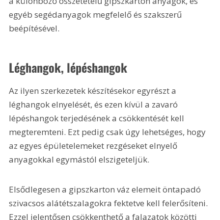
a különböző összetételű gipszkarton anyagok, és 
egyéb segédanyagok megfelelő és szakszerű 
beépítésével.
Léghangok, lépéshangok
Az ilyen szerkezetek készítésekor egyrészt a 
léghangok elnyelését, és ezen kívül a zavaró 
lépéshangok terjedésének a csökkentését kell 
megteremteni. Ezt pedig csak úgy lehetséges, hogy 
az egyes épületelemeket rezgéseket elnyelő 
anyagokkal egymástól elszigeteljük. 
Elsődlegesen a gipszkarton váz elemeit öntapadó 
szivacsos alátétszalagokra fektetve kell felerősíteni. 
Ezzel jelentősen csökkenthető a falazatok közötti 