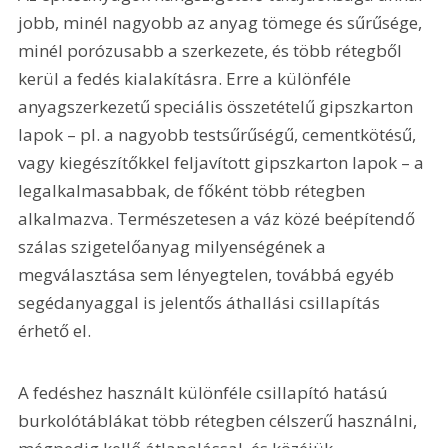
jobb, minél nagyobb az anyag tömege és sűrűsége, 
minél porózusabb a szerkezete, és több rétegből 
kerül a fedés kialakításra. Erre a különféle 
anyagszerkezetű speciális összetételű gipszkarton 
lapok – pl. a nagyobb testsűrűségű, cementkötésű, 
vagy kiegészítőkkel feljavított gipszkarton lapok – a 
legalkalmasabbak, de főként több rétegben 
alkalmazva. Természetesen a váz közé beépítendő 
szálas szigetelőanyag milyenségének a 
megválasztása sem lényegtelen, továbbá egyéb 
segédanyaggal is jelentős áthallási csillapítás 
érhető el.
A fedéshez használt különféle csillapító hatású 
burkolótáblákat több rétegben célszerű használni, 