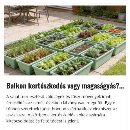
Balkon kertészkedés vagy magaságyás?
Helytakarékos kertészkedés
A saját termesztésű zöldségek és fűszernövények iránti
érdeklődés az elmúlt években látványosan megnőtt. Egyre
többen szeretnék tudni, honnan származik az élelmiszer az
l
asztalukra, miközben a kertészkedés sokak számára
kikapcsolódást és feltöltődést is jelent.
é