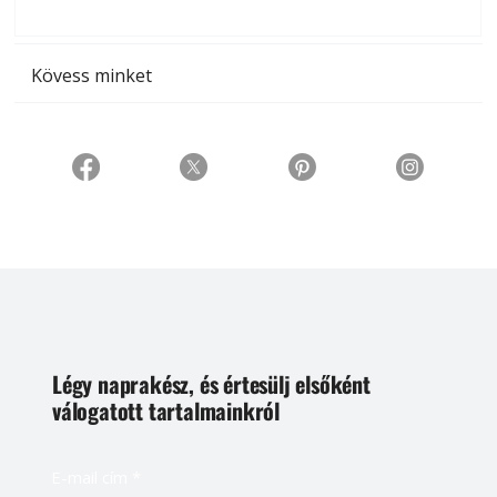
t
Kövess minket
Légy naprakész, és értesülj elsőként
válogatott tartalmainkról
E-mail cím
*