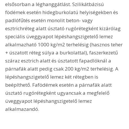
elsősorban a léghanggátlást. Szilikátbázisú 
födémek esetén hidegburkolatú helyiségekben és 
padlófűtés esetén monolit beton- vagy 
esztrichréteg alatt úsztató rugórétegként kizárólag 
speciális üveggyapot lépéshangszigetelő lemez 
alkalmazható 1000 kg/m2 terhelésig (hasznos teher 
+ úszatott réteg súlya a burkolattal), faszerkezetű 
száraz esztrich alatt és úsztatott fapadlóknál a 
párnafák alatt pedig csak 200 kg/m2 terhelésig. A 
lépéshangszigetelő lemez két rétegben is 
beépíthető. Fafödémek esetén a párnafák alatt 
úsztató rugórétegként ugyancsak a megfelelő 
üveggyapot lépéshangszigetelő lemez 
alkalmazandó.