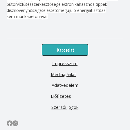
bútor
víz
fűtés
szerkesztőség
elektronika
hasznos tippek
dísznövény
hőszigetelés
tető
megújuló energia
tisztítás
kerti munka
beton
nyár
Kapcsolat
Impresszum
Médiaajánlat
Adatvédelem
Előfizetés
Szerzői jogok