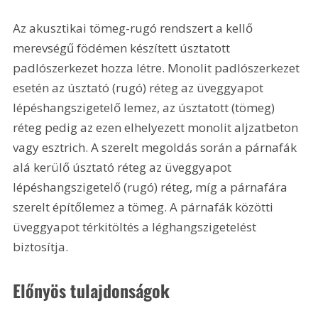
Az akusztikai tömeg-rugó rendszert a kellő 
merevségű födémen készített úsztatott 
padlószerkezet hozza létre. Monolit padlószerkezet 
esetén az úsztató (rugó) réteg az üveggyapot 
lépéshangszigetelő lemez, az úsztatott (tömeg) 
réteg pedig az ezen elhelyezett monolit aljzatbeton 
vagy esztrich. A szerelt megoldás során a párnafák 
alá kerülő úsztató réteg az üveggyapot 
lépéshangszigetelő (rugó) réteg, míg a párnafára 
szerelt építőlemez a tömeg. A párnafák közötti 
üveggyapot térkitöltés a léghangszigetelést 
biztosítja.
Előnyös tulajdonságok