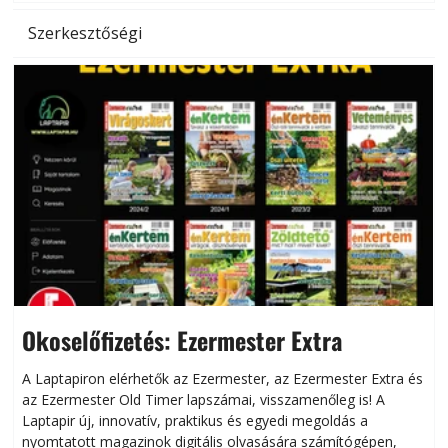
Szerkesztőségi
Okoselőfizetés: Ezermester Extra
A Laptapiron elérhetők az Ezermester, az Ezermester Extra és
az Ezermester Old Timer lapszámai, visszamenőleg is! A
Laptapir új, innovatív, praktikus és egyedi megoldás a
L
nyomtatott magazinok digitális olvasására számítógépen,