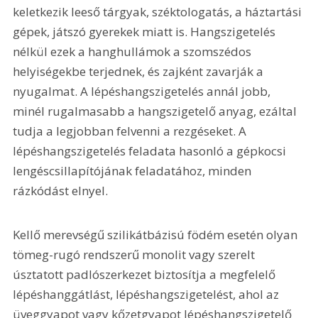
keletkezik leeső tárgyak, széktologatás, a háztartási 
gépek, játszó gyerekek miatt is. Hangszigetelés 
nélkül ezek a hanghullámok a szomszédos 
helyiségekbe terjednek, és zajként zavarják a 
nyugalmat. A lépéshangszigetelés annál jobb, 
minél rugalmasabb a hangszigetelő anyag, ezáltal 
tudja a legjobban felvenni a rezgéseket. A 
lépéshangszigetelés feladata hasonló a gépkocsi 
lengéscsillapítójának feladatához, minden 
rázkódást elnyel.
Kellő merevségű szilikátbázisú födém esetén olyan 
tömeg-rugó rendszerű monolit vagy szerelt 
úsztatott padlószerkezet biztosítja a megfelelő 
lépéshanggátlást, lépéshangszigetelést, ahol az 
üveggyapot vagy kőzetgyapot lépéshangszigetelő 