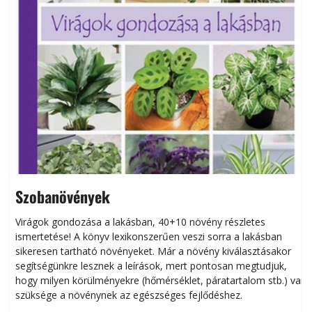
Szobanövények
Virágok gondozása a lakásban, 40+10 növény részletes
ismertetése! A könyv lexikonszerűen veszi sorra a lakásban
s
sikeresen tart­ha­tó növényeket. Már a növény kiválasztásakor
h
segítségünkre lesznek a leírások, mert pontosan megtudjuk,
k
hogy milyen körülményekre (hőmérséklet, páratartalom stb.) van
szüksége a növénynek az egészséges fejlődéshez.