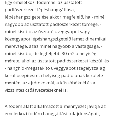
Egy emeletközi födémnél az úsztatott 
padlószerkezet lépéshanggátlása, 
lépéshangszigetelése akkor megfelelő, ha - minél 
nagyobb az úsztatott padlószerkezet tömege, - 
minél kisebb az úsztató üveggyapot vagy 
kőzetgyapot lépéshangszigetelő lemez dinamikai 
merevsége, azaz minél nagyobb a vastagsága, - 
minél kisebb, de legfeljebb 30 m2 a helyiség 
mérete, ahol az úsztatott padlószerkezet készül, és 
- hanghíd-megszakító üveggyapot szegélyszalag 
kerül beépítésre a helyiség padlójának kerülete 
mentén, az ajtótokoknál, a küszöböknél és a 
vízszintes csőátvezetéseknél is.
A födém alatt alkalmazott álmennyezet javítja az 
emeletközi födém hanggátlási tulajdonságait, 