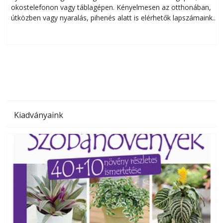
okostelefonon vagy táblagépen. Kényelmesen az otthonában,
útközben vagy nyaralás, pihenés alatt is elérhetők lapszámaink.
ú
Bárhol, bármikor, akár külföldön élve vagy dolgozva is
B
olvashatók az Ezermester lapszámai. A Laptapir kényelmes
megoldás, mert: – t
Kiadványaink