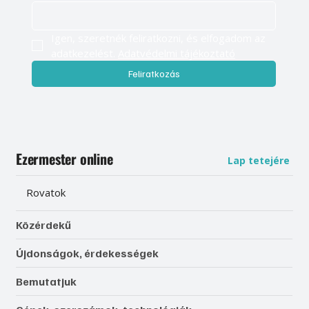
Igen, szeretnék feliratkozni, és elfogadom az 
adatkezelést. 
Adatvédelmi tájékoztató
Feliratkozás
Ezermester online
Lap tetejére
Rovatok
Közérdekű
Újdonságok, érdekességek
Bemutatjuk