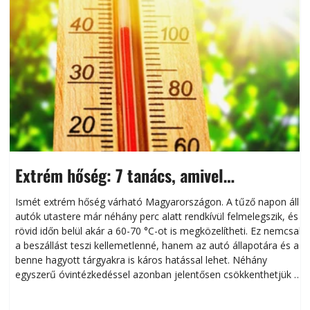
Extrém hőség: 7 tanács, amivel
megóvhatjuk autónkat a nyári károktól
Ismét extrém hőség várható Magyarországon. A tűző napon álló
autók utastere már néhány perc alatt rendkívül felmelegszik, és
rövid időn belül akár a 60-70 °C-ot is megközelítheti. Ez nemcsak
n
a beszállást teszi kellemetlenné, hanem az autó állapotára és a
benne hagyott tárgyakra is káros hatással lehet. Néhány
egyszerű óvintézkedéssel azonban jelentősen csökkenthetjük a
hőség káros hatásait.
l