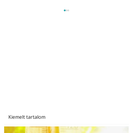
Beton járdalap készítése és lerakása – gyári
és saját készítésű megoldások
Kiemelt tartalom