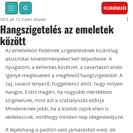
FELIRATKOZÁS
2013. júl. 12.
2 perc olvasás
Hangszigetelés az emeletek
között
Az emeletközi födémek szigetelésének kizárólag 
akusztikai követelményeket kell teljesítenie. A 
nyugalom, a kellemes közérzet, a zavartalan alvás 
igénye megköveteli a megfelelő hangszigetelést. A 
zaj, zavaró tényező, függetlenül attól, hogy milyen 
hangos. Ezért megéri, ha nagyobb mértékben 
szigetelünk, mint azt a szabályozás előírja. 
Mindenkinek jobb, ha a kisebb zajok ellen is 
védekezünk, minthogy minden nap idegeskedjünk.
A lépéshang a padlón való járkálásból ered, de 