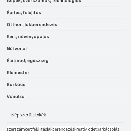
Gépek, szerszámok, technológiák
Építés, felújítás
Otthon, lakberendezés
Kert, növényápolás
Női vonal
Életmód, egészség
Kismester
Barkács
Vonalzó
Népszerű címkék
szerszám
kert
felújítás
lakberendezés
kreatív ötlet
barkácsolás