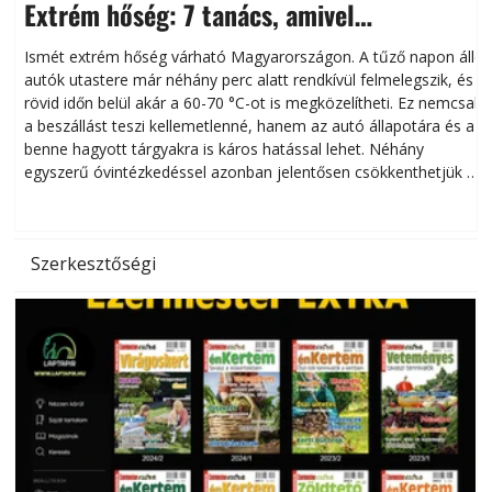
Extrém hőség: 7 tanács, amivel
megóvhatjuk autónkat a nyári károktól
Ismét extrém hőség várható Magyarországon. A tűző napon álló
autók utastere már néhány perc alatt rendkívül felmelegszik, és
rövid időn belül akár a 60-70 °C-ot is megközelítheti. Ez nemcsak
n
a beszállást teszi kellemetlenné, hanem az autó állapotára és a
benne hagyott tárgyakra is káros hatással lehet. Néhány
egyszerű óvintézkedéssel azonban jelentősen csökkenthetjük a
hőség káros hatásait.
l
Szerkesztőségi