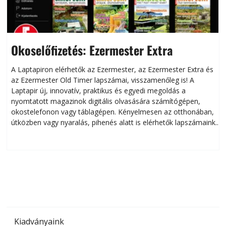
Okoselőfizetés: Ezermester Extra
A Laptapiron elérhetők az Ezermester, az Ezermester Extra és
az Ezermester Old Timer lapszámai, visszamenőleg is! A
Laptapir új, innovatív, praktikus és egyedi megoldás a
L
nyomtatott magazinok digitális olvasására számítógépen,
okostelefonon vagy táblagépen. Kényelmesen az otthonában,
útközben vagy nyaralás, pihenés alatt is elérhetők lapszámaink.
ú
Bárhol, bármikor, akár külföldön élve vagy dolgozva is
B
olvashatók az Ezermester lapszámai. A Laptapir kényelmes
megoldás, mert: – t
Kiadványaink