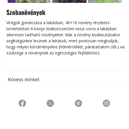
Szobanövények
Virágok gondozása a lakásban, 40+10 növény részletes
ismertetése! A könyv lexikonszerűen veszi sorra a lakásban
s
sikeresen tart­ha­tó növényeket. Már a növény kiválasztásakor
h
segítségünkre lesznek a leírások, mert pontosan megtudjuk,
k
hogy milyen körülményekre (hőmérséklet, páratartalom stb.) van
szüksége a növénynek az egészséges fejlődéshez.
t
Kövess minket