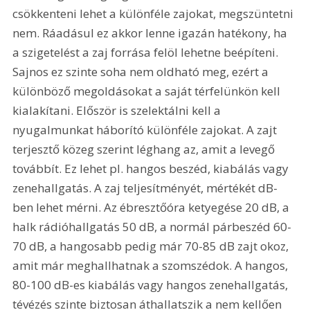
csökkenteni lehet a különféle zajokat, megszüntetni 
nem. Ráadásul ez akkor lenne igazán hatékony, ha 
a szigetelést a zaj forrása felöl lehetne beépíteni. 
Sajnos ez szinte soha nem oldható meg, ezért a 
különböző megoldásokat a saját térfelünkön kell 
kialakítani. Először is szelektálni kell a 
nyugalmunkat háborító különféle zajokat. A zajt 
terjesztő közeg szerint léghang az, amit a levegő 
továbbít. Ez lehet pl. hangos beszéd, kiabálás vagy 
zenehallgatás. A zaj teljesítményét, mértékét dB-
ben lehet mérni. Az ébresztőóra ketyegése 20 dB, a 
halk rádióhallgatás 50 dB, a normál párbeszéd 60-
70 dB, a hangosabb pedig már 70-85 dB zajt okoz, 
amit már meghallhatnak a szomszédok. A hangos, 
80-100 dB-es kiabálás vagy hangos zenehallgatás, 
tévézés szinte biztosan áthallatszik a nem kellően 