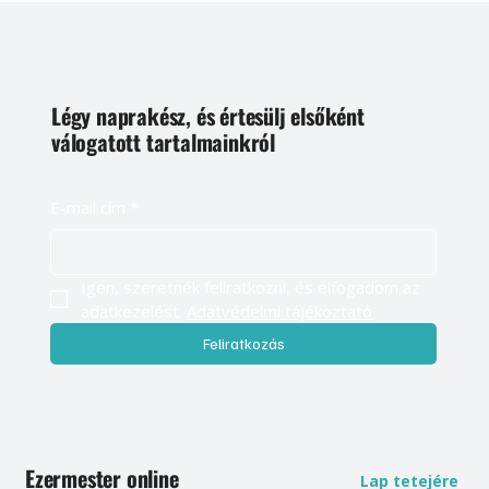
Légy naprakész, és értesülj elsőként
válogatott tartalmainkról
E-mail cím
*
Igen, szeretnék feliratkozni, és elfogadom az 
adatkezelést. 
Adatvédelmi tájékoztató
Feliratkozás
Ezermester online
Lap tetejére