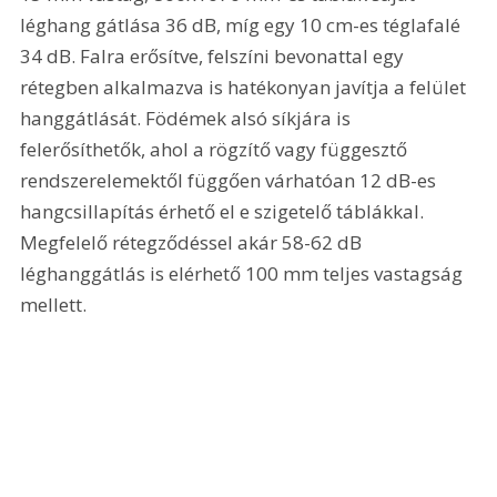
léghang gátlása 36 dB, míg egy 10 cm-es téglafalé 
34 dB. Falra erősítve, felszíni bevonattal egy 
rétegben alkalmazva is hatékonyan javítja a felület 
hanggátlását. Födémek alsó síkjára is 
felerősíthetők, ahol a rögzítő vagy függesztő 
rendszerelemektől függően várhatóan 12 dB-es 
hangcsillapítás érhető el e szigetelő táblákkal. 
Megfelelő rétegződéssel akár 58-62 dB 
léghanggátlás is elérhető 100 mm teljes vastagság 
mellett.