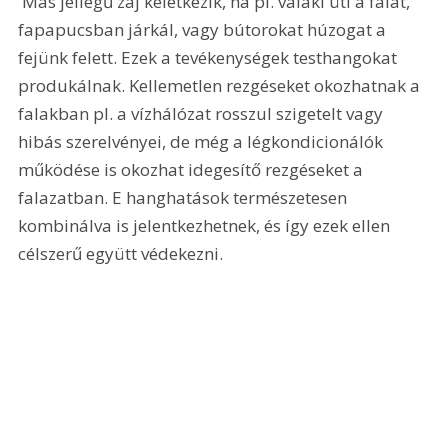
 Más jellegű zaj keletkezik, ha pl. valaki üti a falat, 
fapapucsban járkál, vagy bútorokat húzogat a 
fejünk felett. Ezek a tevékenységek testhangokat 
produkálnak. Kellemetlen rezgéseket okozhatnak a 
falakban pl. a vízhálózat rosszul szigetelt vagy 
hibás szerelvényei, de még a légkondicionálók 
működése is okozhat idegesítő rezgéseket a 
falazatban. E hanghatások természetesen 
kombinálva is jelentkezhetnek, és így ezek ellen 
célszerű együtt védekezni.