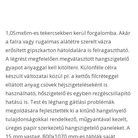
1,05mx6m-es tekercsekben kerül forgalomba. Akár 
a falra vagy rugalmas alátétre szerelt vázra 
erősített gipszkarton hátoldalára is felragasztható. 
A légrést megfelelően megválasztott hangszigetelő 
gyapot anyaggal kell kitölteni. Különféle célra 
készült változatai közül pl. a kettős filcréteggel 
ellátott anyag csövek héjszigeteléseként is 
használható, hőszigetelő és egyben rezgéscsillapító 
hatású is. Test és léghang gátlási problémák 
megoldására fejlesztették ki a kitűnő hangelnyelő 
tulajdonságokkal rendelkező, műgyantával kezelt, 
üreges papír szerkezetű hangszigetelő paneleket. A 
15 mm vastag, 800x1070 mm-es táblák saját 