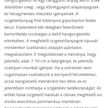
hangszigetelő- és egy hanggátló anyag kerül. Ezek 
általában üveg-, vagy kőzetgyapot alapanyagúak 
és hézagmentes illesztést igényelnek. A 
szigetelőanyag fölé többnyire gipszkarton fedés 
kerül. Esetenként két rétegben felerősített 
kartonfedés szükséges a kellő hangszigetelés 
eléréséhez. A megfelelő szigetelőanyagok típusát 
mindenkor szaktanács alapján ajánlatos 
megválasztani. E megoldásnak a hátránya, hogy 
jelentős, akár 7-10 cm a helyigénye, és jelentős 
szakipari munkát igényel. Ha a szerkezet nem 
rugalmasan csatlakozik a környező felületekhez, 
azzal hangvezető membránt hoz létre, és ez 
jelentősen ronthatja a szigetelés hatékonyságát. Az 
előtét falak szigetelő hatását a célnak megfelelő ún. 
viszko-elasztikus polimerikus membrán 