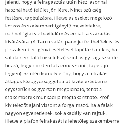
jelenti, hogy a felragasztás után kész, azonnal 
használható felület jön létre. Nincs szükség 
festésre, tapétázásra, illetve az ezeket megelőző 
koszos és szakembert igénylő műveletekre, 
technológiai víz bevitelére és emiatt a száradás 
kivárására. (A Taru család paneljei festhetőek is, és 
jó szakember igénybevételével tapétázhatók is, ha 
valaki nem talál neki tetsző színt, vagy ragaszkodik 
hozzá, hogy minden fal azonos színű, tapétájú 
legyen). Szintén komoly előny, hogy a felrakás 
átlagos kézügyességgel saját kivitelezésben is 
egyszerűen és gyorsan megoldható, tehát a 
szakemberek munkadíja megtakarítható. Profi 
kivitelezőt ajánl viszont a forgalmazó, ha a falak 
nagyon egyenetlenek, sok akadály van rajtuk, 
illetve a plafon felrakását is lehetőleg szakemberre 