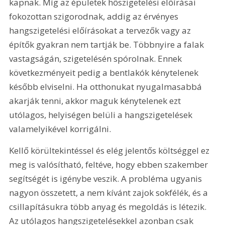
kapnak. Míg az épületek hőszigetelési előírásai 
fokozottan szigorodnak, addig az érvényes 
hangszigetelési előírásokat a tervezők vagy az 
építők gyakran nem tartják be. Többnyire a falak 
vastagságán, szigetelésén spórolnak. Ennek 
következményeit pedig a bentlakók kénytelenek 
később elviselni. Ha otthonukat nyugalmasabbá 
akarják tenni, akkor maguk kénytelenek ezt 
utólagos, helyiségen belüli a hangszigetelések 
valamelyikével korrigálni.
Kellő körültekintéssel és elég jelentős költséggel ez 
meg is valósítható, feltéve, hogy ebben szakember 
segítségét is igénybe veszik. A probléma ugyanis 
nagyon összetett, a nem kívánt zajok sokfélék, és a 
csillapításukra több anyag és megoldás is létezik. 
Az utólagos hangszigetelésekkel azonban csak 