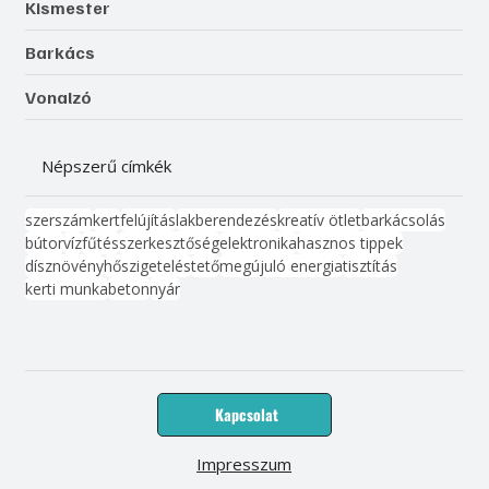
Kismester
Barkács
Vonalzó
Népszerű címkék
szerszám
kert
felújítás
lakberendezés
kreatív ötlet
barkácsolás
bútor
víz
fűtés
szerkesztőség
elektronika
hasznos tippek
dísznövény
hőszigetelés
tető
megújuló energia
tisztítás
kerti munka
beton
nyár
Kapcsolat
Impresszum