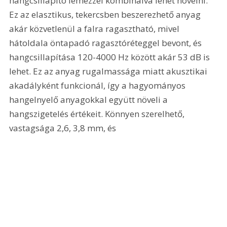
hangcsillapító lemezzel kombinálva lehet növelni. 
Ez az elasztikus, tekercsben beszerezhető anyag 
akár közvetlenül a falra ragasztható, mivel 
hátoldala öntapadó ragasztóréteggel bevont, és 
hangcsillapítása 120-4000 Hz között akár 53 dB is 
lehet. Ez az anyag rugalmassága miatt akusztikai 
akadályként funkcionál, így a hagyományos 
hangelnyelő anyagokkal együtt növeli a 
hangszigetelés értékeit. Könnyen szerelhető, 
vastagsága 2,6, 3,8 mm, és 