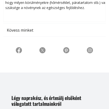
hogy milyen körülményekre (hőmérséklet, páratartalom stb.) van
szüksége a növénynek az egészséges fejlődéshez.
t
Kövess minket
Légy naprakész, és értesülj elsőként
válogatott tartalmainkról