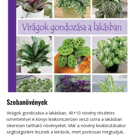
Szobanövények
Virágok gondozása a lakásban, 40+10 növény részletes
ismertetése! A könyv lexikonszerűen veszi sorra a lakásban
s
sikeresen tart­ha­tó növényeket. Már a növény kiválasztásakor
h
segítségünkre lesznek a leírások, mert pontosan megtudjuk,
k