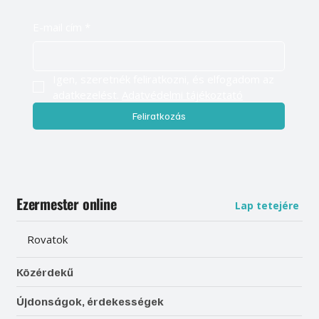
E-mail cím
*
Igen, szeretnék feliratkozni, és elfogadom az 
adatkezelést. 
Adatvédelmi tájékoztató
Feliratkozás
Ezermester online
Lap tetejére
Rovatok
Közérdekű
Újdonságok, érdekességek