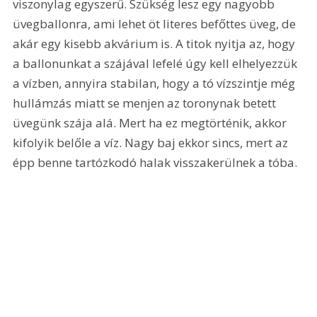
viszonylag egyszerű. Szükség lesz egy nagyobb 
üvegballonra, ami lehet öt literes befőttes üveg, de 
akár egy kisebb akvárium is. A titok nyitja az, hogy 
a ballonunkat a szájával lefelé úgy kell elhelyezzük 
a vízben, annyira stabilan, hogy a tó vízszintje még 
hullámzás miatt se menjen az toronynak betett 
üvegünk szája alá. Mert ha ez megtörténik, akkor 
kifolyik belőle a víz. Nagy baj ekkor sincs, mert az 
épp benne tartózkodó halak visszakerülnek a tóba.