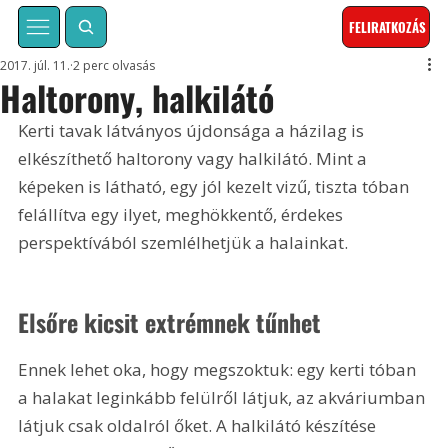
FELIRATKOZÁS
2017. júl. 11.
2 perc olvasás
Haltorony, halkilátó
Kerti tavak látványos újdonsága a házilag is 
elkészíthető haltorony vagy halkilátó. Mint a 
képeken is látható, egy jól kezelt vizű, tiszta tóban 
felállítva egy ilyet, meghökkentő, érdekes 
perspektívából szemlélhetjük a halainkat.
Elsőre kicsit extrémnek tűnhet
Ennek lehet oka, hogy megszoktuk: egy kerti tóban 
a halakat leginkább felülről látjuk, az akváriumban 
látjuk csak oldalról őket. A halkilátó készítése 