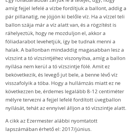
amíg fejjel lefelé a vízbe fordítjuk a ballont, addig a 
pár pillanatig, ne jöjjön ki belőle víz. Ha a vízzel teli 
ballon szája már a víz alatt van, és a rögzítést is 
ráhelyeztük, hogy ne mozduljon el, akkor a 
fóliadarabot levehetjük, így be tudnak menni a 
halak. A ballonban mindaddig magasabban lesz a 
vízszint a tó vízszintjéhez viszonyítva, amíg a ballon 
nyílása nem kerül a tó vízszintje fölé. Amit ez 
bekövetkezik, és levegő jut bele, a benne lévő víz 
visszafolyik a tóba. Hogy a hullámzás miatt ez ne 
következzen be, érdemes legalább 8-12 centiméter 
mélyre tervezni a fejjel lefelé fordított üvegballon 
nyílását, tehát az ennyivel álljon a tó vízszintje alatt.
A cikk az Ezermester alábbi nyomtatott 
lapszámában érhető el: 2017/június.