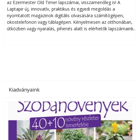
az Ezermester Old Timer lapszámai, visszamenőleg is! A
Laptapir új, innovatív, praktikus és egyedi megoldás a
L
nyomtatott magazinok digitális olvasására számítógépen,
okostelefonon vagy táblagépen. Kényelmesen az otthonában,
útközben vagy nyaralás, pihenés alatt is elérhetők lapszámaink.
ú
Bárhol, bármikor, akár külföldön élve vagy dolgozva is
B
olvashatók az Ezermester lapszámai. A Laptapir kényelmes
megoldás, mert: – t
Kiadványaink