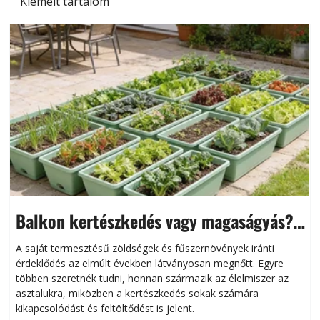
Kiemelt tartalom
Balkon kertészkedés vagy magaságyás?
Helytakarékos kertészkedés
A saját termesztésű zöldségek és fűszernövények iránti
érdeklődés az elmúlt években látványosan megnőtt. Egyre
többen szeretnék tudni, honnan származik az élelmiszer az
l
asztalukra, miközben a kertészkedés sokak számára
kikapcsolódást és feltöltődést is jelent.
é