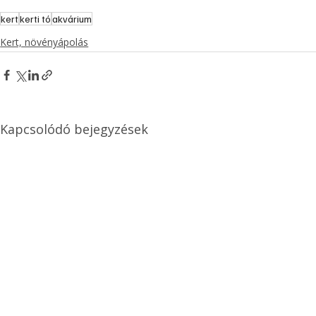
kert
kerti tó
akvárium
Kert, növényápolás
Kapcsolódó bejegyzések