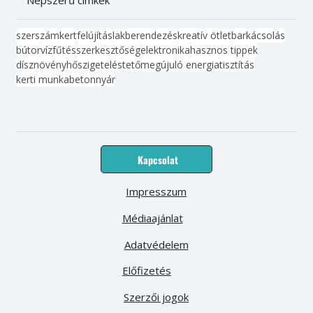
Népszerű címkék
szerszám
kert
felújítás
lakberendezés
kreatív ötlet
barkácsolás
bútor
víz
fűtés
szerkesztőség
elektronika
hasznos tippek
dísznövény
hőszigetelés
tető
megújuló energia
tisztítás
kerti munka
beton
nyár
Kapcsolat
Impresszum
Médiaajánlat
Adatvédelem
Előfizetés
Szerzői jogok