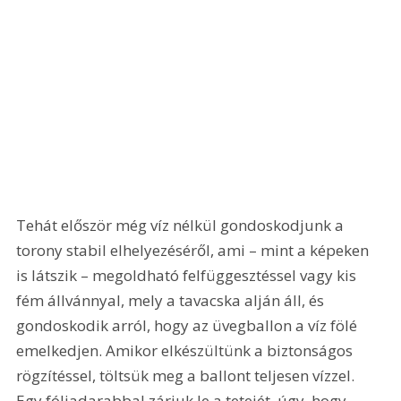
Tehát először még víz nélkül gondoskodjunk a 
torony stabil elhelyezéséről, ami – mint a képeken 
is látszik – megoldható felfüggesztéssel vagy kis 
fém állvánnyal, mely a tavacska alján áll, és 
gondoskodik arról, hogy az üvegballon a víz fölé 
emelkedjen. Amikor elkészültünk a biztonságos 
rögzítéssel, töltsük meg a ballont teljesen vízzel. 
Egy fóliadarabbal zárjuk le a tetejét, úgy, hogy 