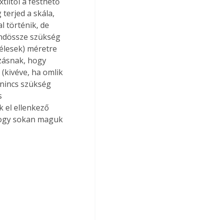
 terjed a skála, 
l történik, de 
indössze szükség 
élesek) méretre 
zásnak, hogy 
 (kivéve, ha omlik 
 nincs szükség 
s 
 el ellenkező 
 hogy sokan maguk 