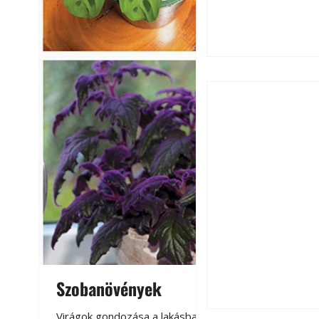
Falrepedés javítá
és mikor szükség
Szobanövények
Virágoskert: k
teraszon, laká
Virágok gondozása a lakásban,