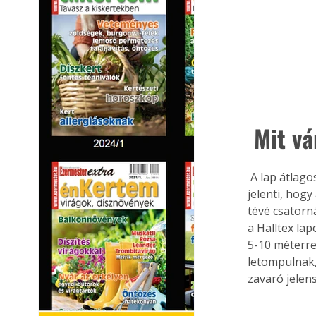
 Mit v
 A lap átlagos, léghangra mért hangcsillapítási képessége 22 dB. Közérthetően ez azt 
jelenti, hog
tévé csatorn
a Halltex la
5-10 méterrel
letompulnak,
zavaró jelen