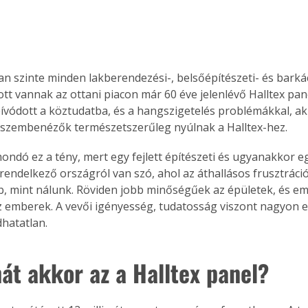
n szinte minden lakberendezési-, belsőépítészeti- és bark
ott vannak az ottani piacon már 60 éve jelenlévő Halltex pane
vódott a köztudatba, és a hangszigetelés problémákkal, aku
 szembenézők természetszerűleg nyúlnak a Halltex-hez. 
ondó ez a tény, mert egy fejlett építészeti és ugyanakkor eg
 rendelkező országról van szó, ahol az áthallásos frusztráci
b, mint nálunk. Röviden jobb minőségűek az épületek, és e
 emberek. A vevői igényesség, tudatosság viszont nagyon er
hatatlan.
 hát akkor az a Halltex panel? 