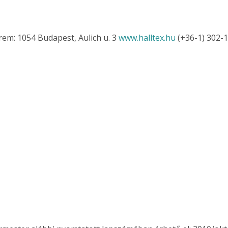
. A
megoldás,
em: 1054 Budapest, Aulich u. 3 
www.halltex.hu
 (+36-1) 302-