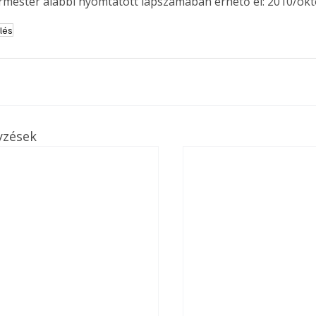
ermester alábbi nyomtatott lapszámában érhető el: 2010/okt
lés
yzések