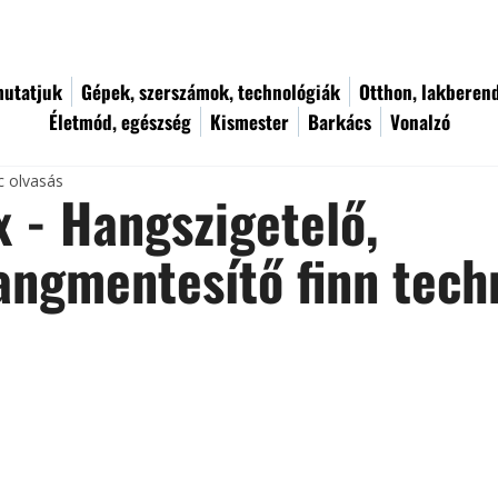
utatjuk
Gépek, szerszámok, technológiák
Otthon, lakberen
Életmód, egészség
Kismester
Barkács
Vonalzó
c olvasás
x - Hangszigetelő,
angmentesítő finn tech