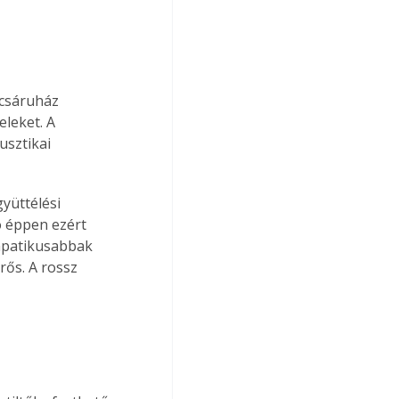
ácsáruház 
leket. A 
sztikai 
yüttélési 
ó éppen ezért 
mpatikusabbak 
ős. A rossz 