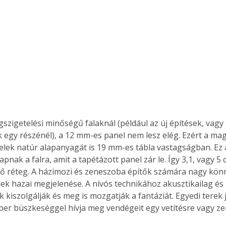
Együtt jobban megéri!
Bővebb információ itt!
k az
Együtt jobban megéri! A
mester
könyvek tetszőleges
er Old
párosítással kedvezményes
áron, 0 Ft postaköltséggel
ptapir új,
megrendelhetők!
és egyedi
k egy részénél), a 12 mm-es panel nem lesz elég. Ezért a ma
tt
nelek natúr alapanyagát is 19 mm-es tábla vastagságban. Ez 
lvasására
elefonon
apnak a falra, amit a tapétázott panel zár le. Így 3,1, vagy 5 
nyelmesen
ő réteg. A házimozi és zeneszoba építők számára nagy kön
ben vagy
lek hazai megjelenése. A nívós technikához akusztikailag é
t is
k kiszolgálják és meg is mozgatják a fantáziát. Egyedi terek 
. Bárhol,
er büszkeséggel hívja meg vendégeit egy vetítésre vagy ze
ön élve
ashatók az