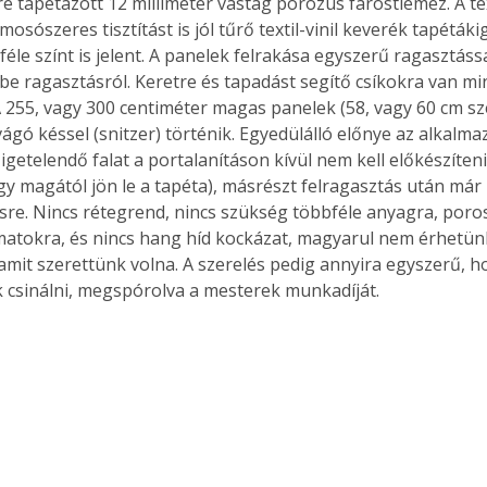
mosószeres tisztítást is jól tűrő textil-vinil keverék tapétákig
féle színt is jelent. A panelek felrakása egyszerű ragasztássa
libe ragasztásról. Keretre és tapadást segítő csíkokra van m
A 255, vagy 300 centiméter magas panelek (58, vagy 60 cm sz
ágó késsel (snitzer) történik. Egyedülálló előnye az alkalma
igetelendő falat a portalanításon kívül nem kell előkészíteni
agy magától jön le a tapéta), másrészt felragasztás után már
ésre. Nincs rétegrend, nincs szükség többféle anyagra, poro
tokra, és nincs hang híd kockázat, magyarul nem érhetünk
 amit szerettünk volna. A szerelés pedig annyira egyszerű,
k csinálni, megspórolva a mesterek munkadíját.