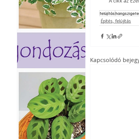
A cikk az Ez
felújítás
hangszigete
Építés, felújítás
Kapcsolódó bejeg