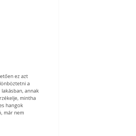
lönböztetni a 
d lakásban, annak 
zékelje, mintha 
les hangok 
ló, már nem 