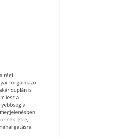
gyar forgalmazó 
akár duplán is 
cm lesz a 
nyebbség a 
s megjelenésben 
jönnek létre, 
nehallgatásra.