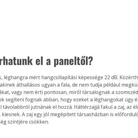
árhatunk el a paneltől?
y akinek áthallásos ugyan a fala, de nem tudja például megkü
ákat, vagy nem érti pontosan, miről társalognak a szomszé
pok segíteni fognak abban, hogy ezeket a léghangokat úgy ér
 távolabbról jutnának el hozzá. Háttérzajjá fakul a zaj, az é
 kiesnek. A zaj egy jól megépített társasházban is előfordu
ség szintjére csökken.