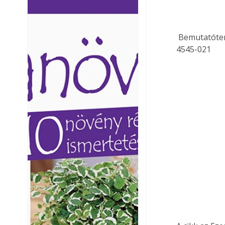
Ezermester lapszámai. A
Ezermester lapszámai
Laptapir kényelmes megoldás,
Laptapir kényelmes 
mert: – t
mert: – t
 Bemutatóter
4545-021