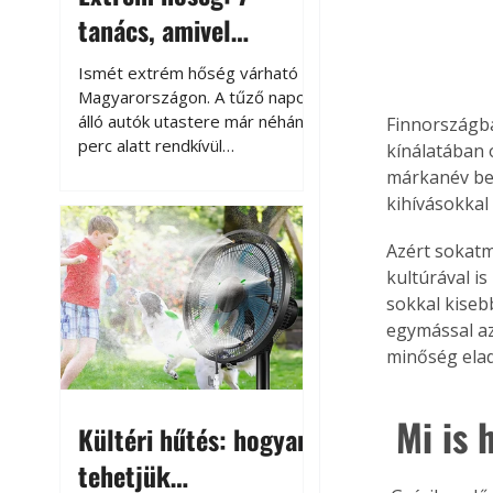
tanács, amivel
megóvhatjuk
Ismét extrém hőség várható
autónkat a nyári
Magyarországon. A tűző napon
álló autók utastere már néhány
Finnországba
károktól
perc alatt rendkívül
kínálatában 
felmelegszik, és rövid időn belül
márkanév beí
akár a 60-70 °C-ot is
kihívásokkal
megközelítheti. Ez nemcsak a
beszállást teszi kellemetlenné,
Azért sokatm
hanem az autó állapotára és a
kultúrával is
benne hagyott tárgyakra is
sokkal kiseb
káros hatással lehet. Néhány
egymással az
egyszerű óvintézkedéssel
minőség elad
azonban jelentősen
csökkenthetjük a hőség káros
hatásait.
 Mi is
Kültéri hűtés: hogyan
tehetjük