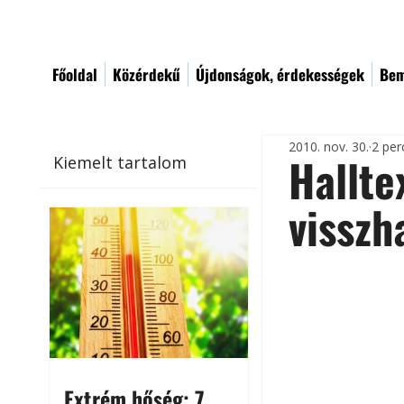
Főoldal
Közérdekű
Újdonságok, érdekességek
Bem
2010. nov. 30.
2 per
Hallte
Kiemelt tartalom
visszh
Extrém hőség: 7