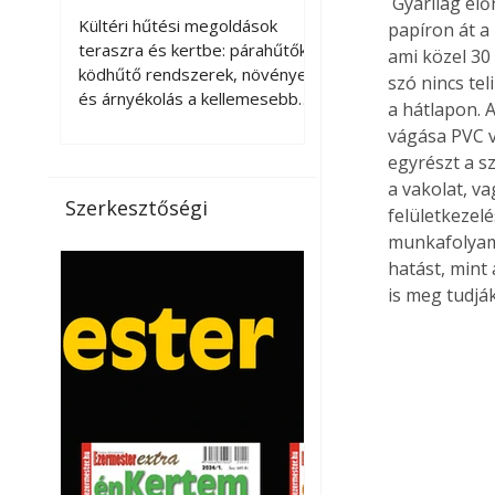
 Gyárilag előre tapétázott 12 milliméter vastag porózus farostlemez. A textiltől a festhető 
kellemesebbé a
Kültéri hűtési megoldások
papíron át a 
teraszt és a kertet?
teraszra és kertbe: párahűtők,
ami közel 30 
ködhűtő rendszerek, növények
szó nincs te
és árnyékolás a kellemesebb
a hátlapon. 
nyári mikroklímáért. A kültéri
vágása PVC v
hűtés kérdése az utóbbi
egyrészt a sz
években egyre nagyobb
a vakolat, v
jelentőséget kapott, ahogy a
Szerkesztőségi
felületkezel
nyári hőhullámok gyakoribbá és
munkafolyama
intenzívebbé váltak. Míg
hatást, mint
korábban elsősorban a beltéri
klímaberendezések jelentették
is meg tudjá
a megoldást a meleg ellen, ma
már egyre többen keresnek
olyan kültéri hűtési
lehetőségeket is, amelyek a
teraszok, erkélyek, kertek vagy
vendégl