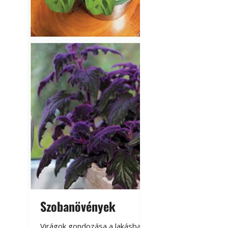
Szobanövények
Virágoskert: k
teraszon, laká
Virágok gondozása a lakásban,