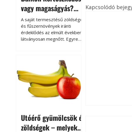
vagy magaságyás?
Kapcsolódó bejeg
Helytakarékos
A saját termesztésű zöldségek
kertészkedés
és fűszernövények iránti
érdeklődés az elmúlt években
látványosan megnőtt. Egyre
többen szeretnék tudni, honnan
származik az élelmiszer az
asztalukra, miközben a
kertészkedés sokak számára
kikapcsolódást és feltöltődést
is jelent.
Utóérő gyümölcsök és
zöldségek – melyek