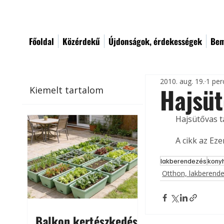
Főoldal
Közérdekű
Újdonságok, érdekességek
Bem
2010. aug. 19.
1 per
Hajsüt
Kiemelt tartalom
Hajsütővas ta
A cikk az Ez
lakberendezés
kony
Otthon, lakberend
Balkon kertészkedés