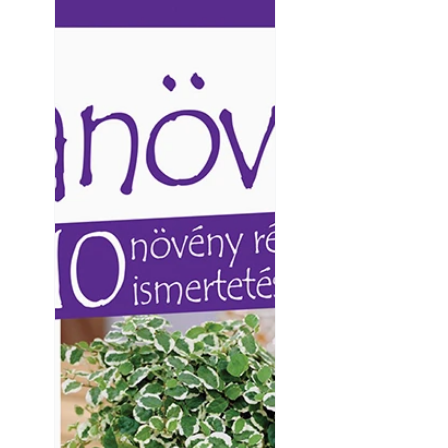
Ezermester lapszámai. A
Ezermester lapszámai
Laptapir kényelmes megoldás,
Laptapir kényelmes 
mert: – t
mert: – t