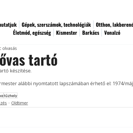
utatjuk
Gépek, szerszámok, technológiák
Otthon, lakberen
Életmód, egészség
Kismester
Barkács
Vonalzó
c olvasás
ővas tartó
rtó készítése. 
ermester alábbi nyomtatott lapszámában érhető el: 1974/máj
ha
tűzhely
ezés
Oldtimer