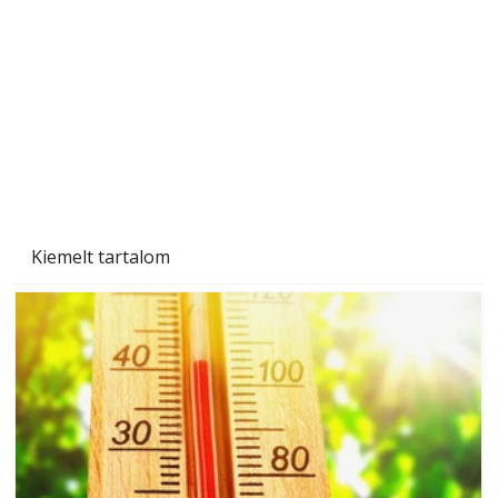
Betonjárda készítése lépésről lépésre – így
készül tartós betonburkolat
Kiemelt tartalom