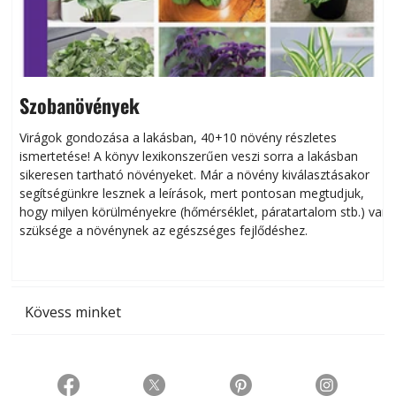
Szobanövények
Virágok gondozása a lakásban, 40+10 növény részletes
ismertetése! A könyv lexikonszerűen veszi sorra a lakásban
s
sikeresen tart­ha­tó növényeket. Már a növény kiválasztásakor
h
segítségünkre lesznek a leírások, mert pontosan megtudjuk,
k
hogy milyen körülményekre (hőmérséklet, páratartalom stb.) van
szüksége a növénynek az egészséges fejlődéshez.
t
Kövess minket