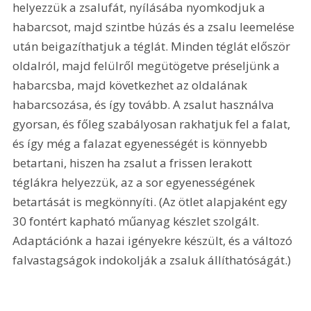
helyezzük a zsalufát, nyílásába nyomkodjuk a 
habarcsot, majd szintbe húzás és a zsalu leemelése 
után beigazíthatjuk a téglát. Minden téglát először 
oldalról, majd felülről megütögetve préseljünk a 
habarcsba, majd következhet az oldalának 
habarcsozása, és így tovább. A zsalut használva 
gyorsan, és főleg szabályosan rakhatjuk fel a falat, 
és így még a falazat egyenességét is könnyebb 
betartani, hiszen ha zsalut a frissen lerakott 
téglákra helyezzük, az a sor egyenességének 
betartását is megkönnyíti. (Az ötlet alapjaként egy 
30 fontért kapható műanyag készlet szolgált. 
Adaptációnk a hazai igényekre készült, és a változó 
falvastagságok indokolják a zsaluk állíthatóságát.) 