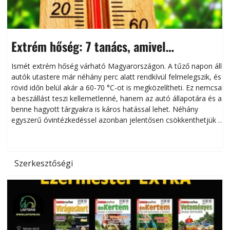
Extrém hőség: 7 tanács, amivel
megóvhatjuk autónkat a nyári károktól
Ismét extrém hőség várható Magyarországon. A tűző napon álló
autók utastere már néhány perc alatt rendkívül felmelegszik, és
rövid időn belül akár a 60-70 °C-ot is megközelítheti. Ez nemcsak
n
a beszállást teszi kellemetlenné, hanem az autó állapotára és a
benne hagyott tárgyakra is káros hatással lehet. Néhány
egyszerű óvintézkedéssel azonban jelentősen csökkenthetjük a
hőség káros hatásait.
l
Szerkesztőségi