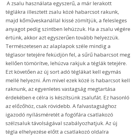
 A zsalu használata egyszerű, a már lerakott 
téglákra illesztett zsalu közé habarcsot rakunk, 
majd kőműveskanállal kissé zömítjük, a felesleges 
anyagot pedig szintben lehúzzuk. Ha a zsalu végére 
értünk, akkor azt egyszerűen tovább helyezzük. 
Természetesen az alaplapok széle mindig a 
téglasor tetejére feküdjön fel, a sűrű habarcsot meg 
kellően tömörítve, lehúzva rakjuk a téglák tetejére. 
Ezt követően az új sort adó téglákat kell egymás 
mellé helyezni. Ám mivel ezek közé is habarcsot kell 
raknunk, az egyenletes vastagság megtartása 
érdekében e célra is készítsünk zsalufát. Ez hasonló 
az előzőhöz, csak rövidebb. A falvastagsághoz 
igazodó nyílásméretét a fogófára csatlakozó 
szélzsaluk távolságával szabályozhatjuk. Az új 
tégla elhelyezése előtt a csatlakozó oldalra 