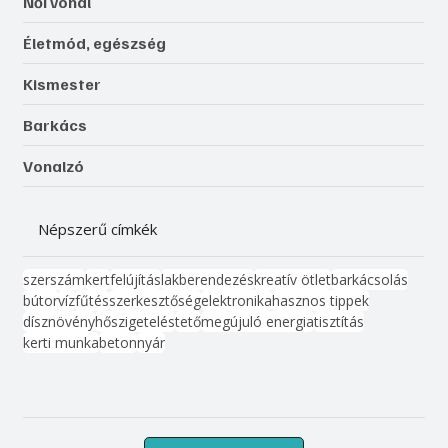
Női vonal
Életmód, egészség
Kismester
Barkács
Vonalzó
Népszerű címkék
szerszám
kert
felújítás
lakberendezés
kreatív ötlet
barkácsolás
bútor
víz
fűtés
szerkesztőség
elektronika
hasznos tippek
dísznövény
hőszigetelés
tető
megújuló energia
tisztítás
kerti munka
beton
nyár