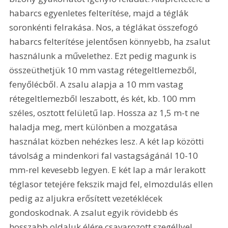
habarcs egyenletes felterítése, majd a téglák 
soronkénti felrakása. Nos, a téglákat összefogó 
habarcs felterítése jelentősen könnyebb, ha zsalut 
használunk a művelethez. Ezt pedig magunk is 
összeüthetjük 10 mm vastag rétegeltlemezből, 
fenyőlécből. A zsalu alapja a 10 mm vastag 
rétegeltlemezből leszabott, és két, kb. 100 mm 
széles, osztott felületű lap. Hossza az 1,5 m-t ne 
haladja meg, mert különben a mozgatása 
használat közben nehézkes lesz. A két lap közötti 
távolság a mindenkori fal vastagságánál 10-10 
mm-rel kevesebb legyen. E két lap a már lerakott 
téglasor tetejére fekszik majd fel, elmozdulás ellen 
pedig az aljukra erősített vezetéklécek 
gondoskodnak. A zsalut egyik rövidebb és 
hosszabb oldaluk élére csavarozott szegéllyel 