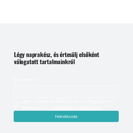
Légy naprakész, és értesülj elsőként
válogatott tartalmainkról
E-mail cím
*
Igen, szeretnék feliratkozni, és elfogadom az 
adatkezelést. 
Adatvédelmi tájékoztató
Feliratkozás