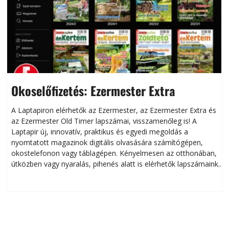
Okoselőfizetés: Ezermester Extra
A Laptapiron elérhetők az Ezermester, az Ezermester Extra és
az Ezermester Old Timer lapszámai, visszamenőleg is! A
Laptapir új, innovatív, praktikus és egyedi megoldás a
L
nyomtatott magazinok digitális olvasására számítógépen,
okostelefonon vagy táblagépen. Kényelmesen az otthonában,
útközben vagy nyaralás, pihenés alatt is elérhetők lapszámaink.
ú
Bárhol, bármikor, akár külföldön élve vagy dolgozva is
B
olvashatók az Ezermester lapszámai. A Laptapir kényelmes
megoldás, mert: – t