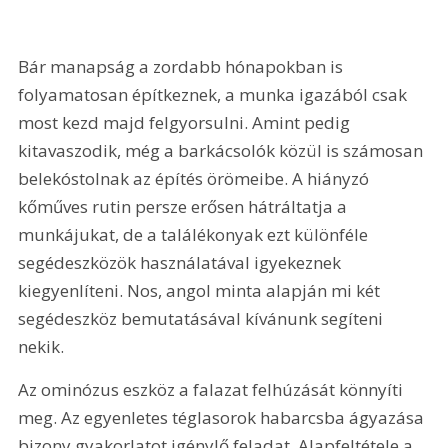
Bár manapság a zordabb hónapokban is 
folyamatosan építkeznek, a munka igazából csak 
most kezd majd felgyorsulni. Amint pedig 
kitavaszodik, még a barkácsolók közül is számosan 
belekóstolnak az építés örömeibe. A hiányzó 
kőműves rutin persze erősen hátráltatja a 
munkájukat, de a találékonyak ezt különféle 
segédeszközök használatával igyekeznek 
kiegyenlíteni. Nos, angol minta alapján mi két 
segédeszköz bemutatásával kívánunk segíteni 
nekik.
Az ominózus eszköz a falazat felhúzását könnyíti 
meg. Az egyenletes téglasorok habarcsba ágyazása 
bizony gyakorlatot igénylő feladat. Alapfeltétele a 