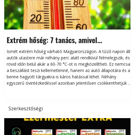
Extrém hőség: 7 tanács, amivel
megóvhatjuk autónkat a nyári károktól
Ismét extrém hőség várható Magyarországon. A tűző napon álló
autók utastere már néhány perc alatt rendkívül felmelegszik, és
rövid időn belül akár a 60-70 °C-ot is megközelítheti. Ez nemcsak
n
a beszállást teszi kellemetlenné, hanem az autó állapotára és a
benne hagyott tárgyakra is káros hatással lehet. Néhány
egyszerű óvintézkedéssel azonban jelentősen csökkenthetjük a
hőség káros hatásait.
l
Szerkesztőségi