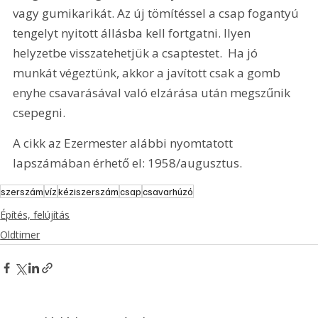
vagy gumikarikát. Az új tömítéssel a csap fogantyú 
tengelyt nyitott állásba kell fortgatni. Ilyen 
helyzetbe visszatehetjük a csaptestet.  Ha jó 
munkát végeztünk, akkor a javított csak a gomb 
enyhe csavarásával való elzárása után megszűnik 
csepegni. 
A cikk az Ezermester alábbi nyomtatott 
lapszámában érhető el: 1958/augusztus.
szerszám
víz
kéziszerszám
csap
csavarhúzó
Építés, felújítás
Oldtimer