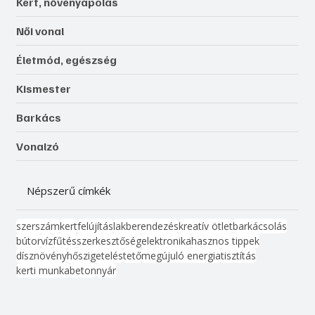
Kert, növényápolás
Női vonal
Életmód, egészség
Kismester
Barkács
Vonalzó
Népszerű címkék
szerszám
kert
felújítás
lakberendezés
kreatív ötlet
barkácsolás
bútor
víz
fűtés
szerkesztőség
elektronika
hasznos tippek
dísznövény
hőszigetelés
tető
megújuló energia
tisztítás
kerti munka
beton
nyár