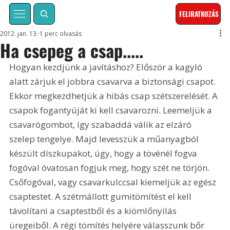
FELIRATKOZÁS
2012. jan. 13.
1 perc olvasás
Ha csepeg a csap.....
Hogyan kezdjünk a javításhoz? Először a kagyló 
alatt zárjuk el jobbra csavarva a biztonsági csapot. 
Ekkor megkezdhetjük a hibás csap szétszerelését. A 
csapok fogantyúját ki kell csavarozni. Leemeljük a 
csavarógombot, így szabaddá válik az elzáró 
szelep tengelye. Majd levesszük a műanyagból 
készült díszkupakot, úgy, hogy a tövénél fogva 
fogóval óvatosan fogjuk meg, hogy szét ne törjön. 
Csőfogóval, vagy csavarkulccsal kiemeljük az egész 
csaptestet. A szétmállott gumitömítést el kell 
távolítani a csaptestből és a kiömlőnyilás 
üregeiből. A régi tömítés helyére válasszunk bőr 