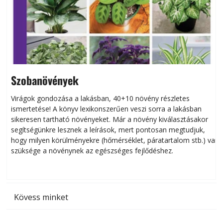
Szobanövények
Virágok gondozása a lakásban, 40+10 növény részletes
ismertetése! A könyv lexikonszerűen veszi sorra a lakásban
s
sikeresen tart­ha­tó növényeket. Már a növény kiválasztásakor
h
segítségünkre lesznek a leírások, mert pontosan megtudjuk,
k
hogy milyen körülményekre (hőmérséklet, páratartalom stb.) van
szüksége a növénynek az egészséges fejlődéshez.
t
Kövess minket