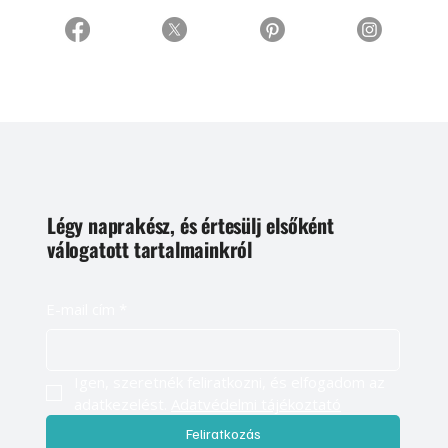
Légy naprakész, és értesülj elsőként
válogatott tartalmainkról
E-mail cím
*
Igen, szeretnék feliratkozni, és elfogadom az 
adatkezelést. 
Adatvédelmi tájékoztató
Feliratkozás