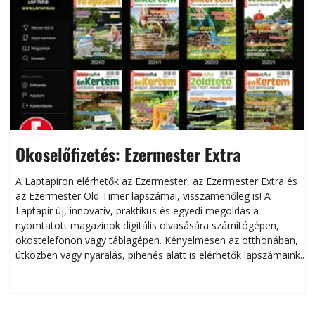
Okoselőfizetés: Ezermester Extra
A Laptapiron elérhetők az Ezermester, az Ezermester Extra és
az Ezermester Old Timer lapszámai, visszamenőleg is! A
Laptapir új, innovatív, praktikus és egyedi megoldás a
L
nyomtatott magazinok digitális olvasására számítógépen,
okostelefonon vagy táblagépen. Kényelmesen az otthonában,
útközben vagy nyaralás, pihenés alatt is elérhetők lapszámaink.
ú
Bárhol, bármikor, akár külföldön élve vagy dolgozva is
B
olvashatók az Ezermester lapszámai. A Laptapir kényelmes
megoldás, mert: – t