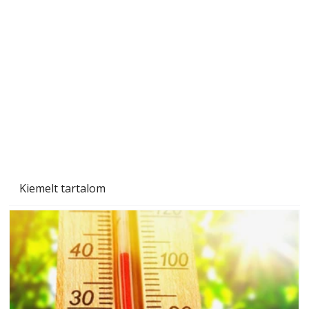
Betonjárda készítése lépésről lépésre – így
készül tartós betonburkolat
Kiemelt tartalom