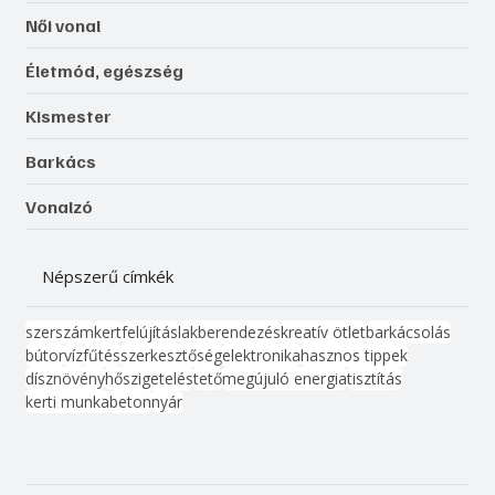
Női vonal
Életmód, egészség
Kismester
Barkács
Vonalzó
Népszerű címkék
szerszám
kert
felújítás
lakberendezés
kreatív ötlet
barkácsolás
bútor
víz
fűtés
szerkesztőség
elektronika
hasznos tippek
dísznövény
hőszigetelés
tető
megújuló energia
tisztítás
kerti munka
beton
nyár