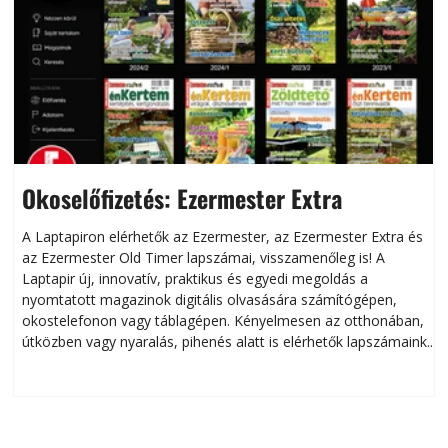
Okoselőfizetés: Ezermester Extra
A Laptapiron elérhetők az Ezermester, az Ezermester Extra és
az Ezermester Old Timer lapszámai, visszamenőleg is! A
Laptapir új, innovatív, praktikus és egyedi megoldás a
L
nyomtatott magazinok digitális olvasására számítógépen,
okostelefonon vagy táblagépen. Kényelmesen az otthonában,
útközben vagy nyaralás, pihenés alatt is elérhetők lapszámaink.
ú
Bárhol, bármikor, akár külföldön élve vagy dolgozva is
B
olvashatók az Ezermester lapszámai. A Laptapir kényelmes
megoldás, mert: – t