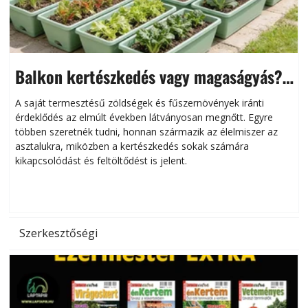
Balkon kertészkedés vagy magaságyás?
Helytakarékos kertészkedés
A saját termesztésű zöldségek és fűszernövények iránti
érdeklődés az elmúlt években látványosan megnőtt. Egyre
többen szeretnék tudni, honnan származik az élelmiszer az
l
asztalukra, miközben a kertészkedés sokak számára
kikapcsolódást és feltöltődést is jelent.
é
d
Szerkesztőségi