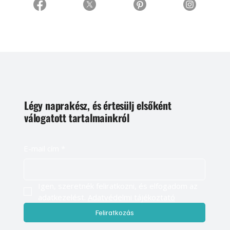
Légy naprakész, és értesülj elsőként
válogatott tartalmainkról
E-mail cím
*
Igen, szeretnék feliratkozni, és elfogadom az 
adatkezelést. 
Adatvédelmi tájékoztató
Feliratkozás