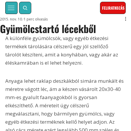
FELIRATKOZÁS
2015. nov. 10.
1 perc olvasás
Gyümölcstartó lécekből
A különféle gyümölcsök, vagy egyéb étkezési 
termékek tárolására célszerű egy jól szellőző 
tárolót készíteni, amit a konyhában, vagy akár az 
éléskamrában is el lehet helyezni.
Anyaga lehet raklap deszkákból simára munkált és 
méretre vágott léc, ám a készen vásárolt 20x30-40 
mm-es gyalult faanyagokból is gyorsan 
elkészíthető. A méreteit úgy célszerű 
megválasztani, hogy bármilyen gyümölcs, vagy 
egyéb étkezési terméknek kellő helyet adjon. Az 
alsó rács mérete ezért legalább 500 mm széles és 