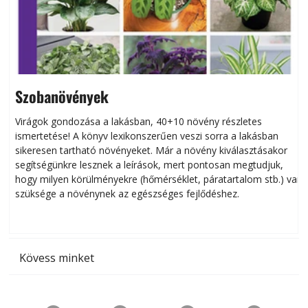
Szobanövények
Virágok gondozása a lakásban, 40+10 növény részletes
ismertetése! A könyv lexikonszerűen veszi sorra a lakásban
s
sikeresen tart­ha­tó növényeket. Már a növény kiválasztásakor
h
segítségünkre lesznek a leírások, mert pontosan megtudjuk,
k
hogy milyen körülményekre (hőmérséklet, páratartalom stb.) van
szüksége a növénynek az egészséges fejlődéshez.
t
Kövess minket