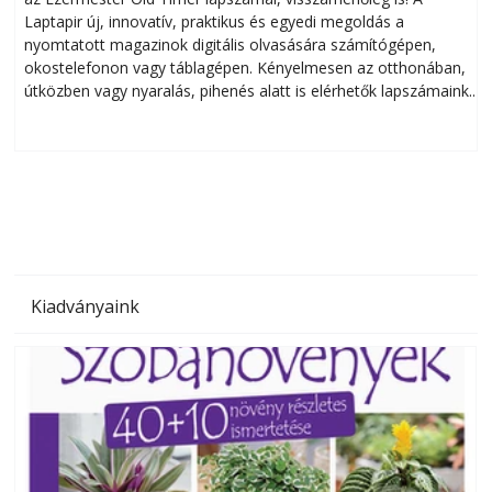
Laptapir új, innovatív, praktikus és egyedi megoldás a
L
nyomtatott magazinok digitális olvasására számítógépen,
okostelefonon vagy táblagépen. Kényelmesen az otthonában,
útközben vagy nyaralás, pihenés alatt is elérhetők lapszámaink.
ú
Bárhol, bármikor, akár külföldön élve vagy dolgozva is
B
olvashatók az Ezermester lapszámai. A Laptapir kényelmes
megoldás, mert: – t
Kiadványaink