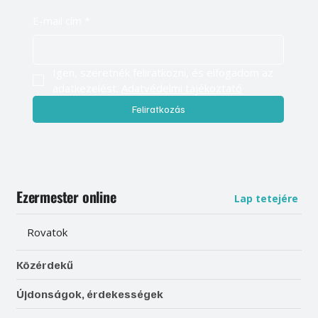
E-mail cím
*
Igen, szeretnék feliratkozni, és elfogadom az 
adatkezelést. 
Adatvédelmi tájékoztató
Feliratkozás
Ezermester online
Lap tetejére
Rovatok
Közérdekű
Újdonságok, érdekességek