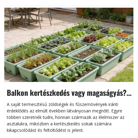
Balkon kertészkedés vagy magaságyás?
Helytakarékos kertészkedés
A saját termesztésű zöldségek és fűszernövények iránti
érdeklődés az elmúlt években látványosan megnőtt. Egyre
többen szeretnék tudni, honnan származik az élelmiszer az
l
asztalukra, miközben a kertészkedés sokak számára
kikapcsolódást és feltöltődést is jelent.
é