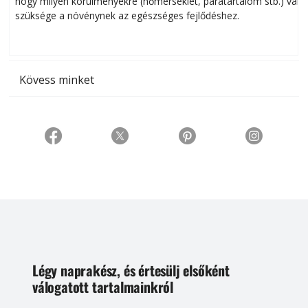
hogy milyen körülményekre (hőmérséklet, páratartalom stb.) van
szüksége a növénynek az egészséges fejlődéshez.
t
Kövess minket
Légy naprakész, és értesülj elsőként
válogatott tartalmainkról