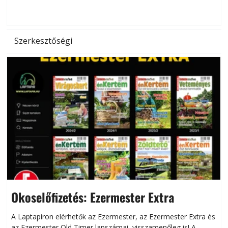
d
Szerkesztőségi
Okoselőfizetés: Ezermester Extra
A Laptapiron elérhetők az Ezermester, az Ezermester Extra és
az Ezermester Old Timer lapszámai, visszamenőleg is! A