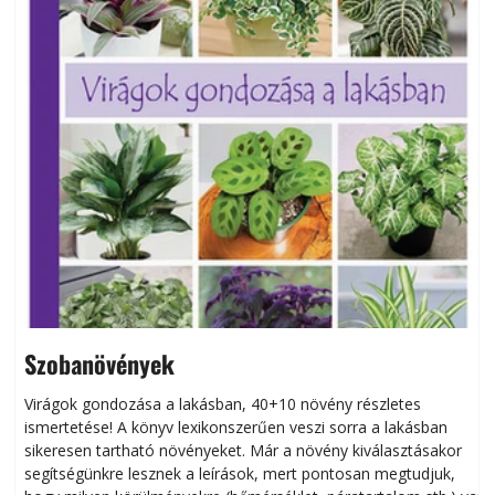
Szobanövények
Virágok gondozása a lakásban, 40+10 növény részletes
ismertetése! A könyv lexikonszerűen veszi sorra a lakásban
s
sikeresen tart­ha­tó növényeket. Már a növény kiválasztásakor
h
segítségünkre lesznek a leírások, mert pontosan megtudjuk,
k