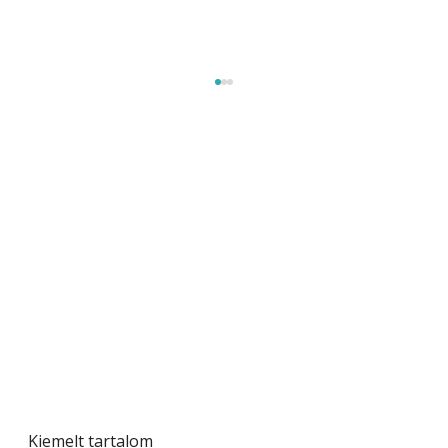
Beton járdalap készítése és lerakása – gyári
és saját készítésű megoldások
Kiemelt tartalom