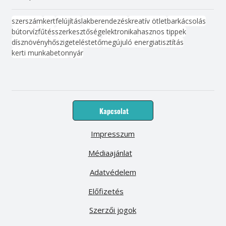
szerszám
kert
felújítás
lakberendezés
kreatív ötlet
barkácsolás
bútor
víz
fűtés
szerkesztőség
elektronika
hasznos tippek
dísznövény
hőszigetelés
tető
megújuló energia
tisztítás
kerti munka
beton
nyár
Kapcsolat
Impresszum
Médiaajánlat
Adatvédelem
Előfizetés
Szerzői jogok