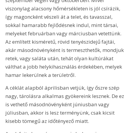
szeptember végén vagy októberben. Mivel 
viszonylag alacsony hőmérsékleten is jól csírázik, 
így magoncként vészeli át a telet, és tavasszal, 
sokkal hamarabb fejlődésnek indul, mint társai, 
melyeket februárban vagy márciusban vetettünk. 
Az említett kisméretű, rövid tenyészidejű fajtái, 
akár másodnövényként is termeszthetők, mondjuk 
retek, vagy saláta után, tehát olyan kultúrákat 
válthat a jobb helykihasználás érdekében, melyek 
hamar lekerülnek a területről.
A céklát alapból áprilisban vetjük, így őszre szép 
nagy, tárolásra alkalmas gyökereink lesznek. De ez 
is vethető másodnövényként júniusban vagy 
júliusban, akkor is lesz terményünk, csak kicsit 
kisebb tömegű az időtényező miatt.