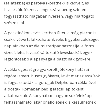
(salátákba) és párolva (köretnek) is kedvelt, és 
levele zöldfűszer, zsenge szára pedig szintén 
fogyasztható magában nyersen, vagy mártogató 
szószokkal.
A pasztinákot kevés kertben ültetik, még piacon is 
csak elvétve találkozhatunk vele. E gyökérzöldséget 
napjainkban az élelmiszeripar használja: a forró 
vizet ízletes levessé változtató leveskockák egyik 
legfontosabb alapanyaga a pasztinák gyökere.
A cékla egészségre gyakorolt jótékony hatásai 
régóta ismert: húsos gyökerét, levét már az asszírok 
is fogyasztották, a görögök Delphoiban céklalével 
áldoztak, Rómában pedig lázcsillapítóként 
alkalmazták. A konyhában nagyon sokféleképp 
felhasználható, akár önálló ételek is készülhetnek 