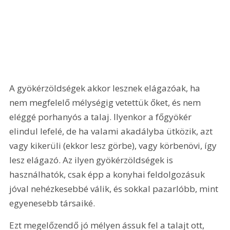
A gyökérzöldségek akkor lesznek elágazóak, ha 
nem megfelelő mélységig vetettük őket, és nem 
eléggé porhanyós a talaj. Ilyenkor a főgyökér 
elindul lefelé, de ha valami akadályba ütközik, azt 
vagy kikerüli (ekkor lesz görbe), vagy körbenövi, így 
lesz elágazó. Az ilyen gyökérzöldségek is 
használhatók, csak épp a konyhai feldolgozásuk 
jóval nehézkesebbé válik, és sokkal pazarlóbb, mint 
egyenesebb társaiké.
Ezt megelőzendő jó mélyen ássuk fel a talajt ott, 