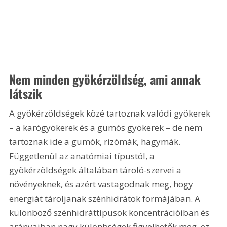
Nem minden gyökérzöldség, ami annak 
látszik
A gyökérzöldségek közé tartoznak valódi gyökerek 
– a karógyökerek és a gumós gyökerek – de nem 
tartoznak ide a gumók, rizómák, hagymák. 
Függetlenül az anatómiai típustól, a 
gyökérzöldségek általában tároló-szervei a 
növényeknek, és azért vastagodnak meg, hogy 
energiát tároljanak szénhidrátok formájában. A 
különböző szénhidráttípusok koncentrációiban és 
arányaiban nagy különbségek figyelhetők meg, ez 