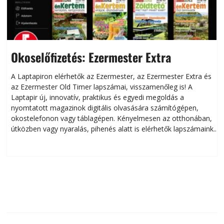
Okoselőfizetés: Ezermester Extra
A Laptapiron elérhetők az Ezermester, az Ezermester Extra és
az Ezermester Old Timer lapszámai, visszamenőleg is! A
Laptapir új, innovatív, praktikus és egyedi megoldás a
L
nyomtatott magazinok digitális olvasására számítógépen,
okostelefonon vagy táblagépen. Kényelmesen az otthonában,
útközben vagy nyaralás, pihenés alatt is elérhetők lapszámaink.
ú
Bárhol, bármikor, akár külföldön élve vagy dolgozva is
B
olvashatók az Ezermester lapszámai. A Laptapir kényelmes
megoldás, mert: – t