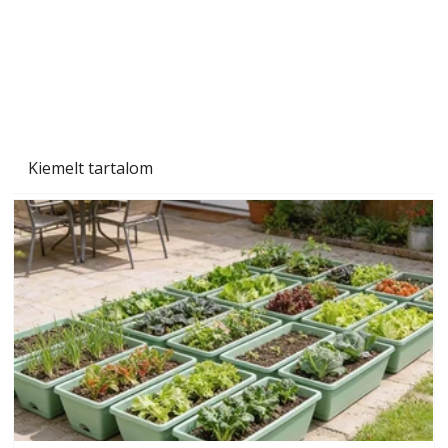
Szárazság a kertben – az aszály hatása a
növényekre és a védekezés lehetőségei
Kiemelt tartalom