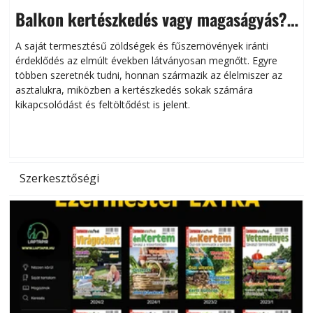
Balkon kertészkedés vagy magaságyás?
Helytakarékos kertészkedés
A saját termesztésű zöldségek és fűszernövények iránti
érdeklődés az elmúlt években látványosan megnőtt. Egyre
többen szeretnék tudni, honnan származik az élelmiszer az
l
asztalukra, miközben a kertészkedés sokak számára
kikapcsolódást és feltöltődést is jelent.
é
d
Szerkesztőségi