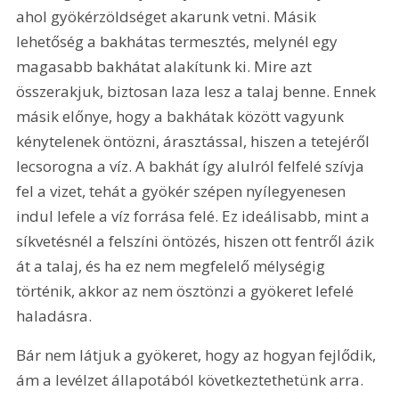
ahol gyökérzöldséget akarunk vetni. Másik 
lehetőség a bakhátas termesztés, melynél egy 
magasabb bakhátat alakítunk ki. Mire azt 
összerakjuk, biztosan laza lesz a talaj benne. Ennek 
másik előnye, hogy a bakhátak között vagyunk 
kénytelenek öntözni, árasztással, hiszen a tetejéről 
lecsorogna a víz. A bakhát így alulról felfelé szívja 
fel a vizet, tehát a gyökér szépen nyílegyenesen 
indul lefele a víz forrása felé. Ez ideálisabb, mint a 
síkvetésnél a felszíni öntözés, hiszen ott fentről ázik 
át a talaj, és ha ez nem megfelelő mélységig 
történik, akkor az nem ösztönzi a gyökeret lefelé 
haladásra.
Bár nem látjuk a gyökeret, hogy az hogyan fejlődik, 
ám a levélzet állapotából következtethetünk arra. 