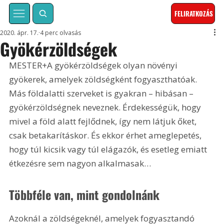
FELIRATKOZÁS
2020. ápr. 17.
4 perc olvasás
Gyökérzöldségek
MESTER+A gyökérzöldségek olyan növényi 
gyökerek, amelyek zöldségként fogyaszthatóak. 
Más földalatti szerveket is gyakran – hibásan – 
gyökérzöldségnek neveznek. Érdekességük, hogy 
mivel a föld alatt fejlődnek, így nem látjuk őket, 
csak betakarításkor. És ekkor érhet ameglepetés, 
hogy túl kicsik vagy túl elágazók, és esetleg emiatt 
étkezésre sem nagyon alkalmasak…
Többféle van, mint gondolnánk
Azoknál a zöldségeknél, amelyek fogyasztandó 