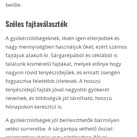
belőle.
Széles fajtaválaszték
A gyökérzöldségeknek, lévén igen elterjedtek és 
nagy mennyiségben használjuk őket, ezért számos 
fajtájuk alakult ki. Sárgarépából és céklából is 
találunk kisméretű fajtákat, melyek előnye hogy 
nagyon rövid tenyészidejűek, és emiatt zsengén 
fogyasztva felettébb ízletesek. A hosszú 
tenyészidejű fajták jóval nagyobb gyökeret 
nevelnek, és többségük jól tárolható, hosszú 
hónapokon keresztül is.
A gyökérzöldségek jól beilleszthetők bármilyen 
vetési sorrendbe. A sárgarépa vethető ősszel: 