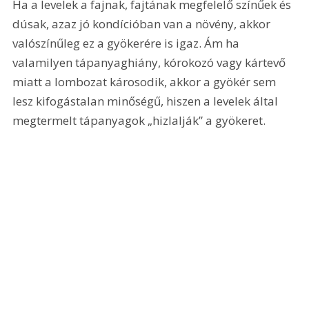
Ha a levelek a fajnak, fajtának megfelelő színűek és 
dúsak, azaz jó kondícióban van a növény, akkor 
valószínűleg ez a gyökerére is igaz. Ám ha 
valamilyen tápanyaghiány, kórokozó vagy kártevő 
miatt a lombozat károsodik, akkor a gyökér sem 
lesz kifogástalan minőségű, hiszen a levelek által 
megtermelt tápanyagok „hizlalják” a gyökeret.