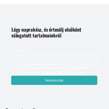
Légy naprakész, és értesülj elsőként
válogatott tartalmainkról
E-mail cím
*
Igen, szeretnék feliratkozni, és elfogadom az 
adatkezelést. 
Adatvédelmi tájékoztató
Feliratkozás