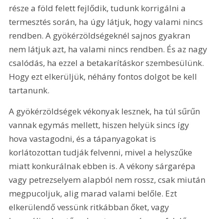
része a föld felett fejlődik, tudunk korrigálni a 
termesztés során, ha úgy látjuk, hogy valami nincs 
rendben. A gyökérzöldségeknél sajnos gyakran 
nem látjuk azt, ha valami nincs rendben. És az nagy 
csalódás, ha ezzel a betakarításkor szembesülünk. 
Hogy ezt elkerüljük, néhány fontos dolgot be kell 
tartanunk.
A gyökérzöldségek vékonyak lesznek, ha túl sűrűn 
vannak egymás mellett, hiszen helyük sincs így 
hova vastagodni, és a tápanyagokat is 
korlátozottan tudják felvenni, mivel a helyszűke 
miatt konkurálnak ebben is. A vékony sárgarépa 
vagy petrezselyem alapból nem rossz, csak miután 
megpucoljuk, alig marad valami belőle. Ezt 
elkerülendő vessünk ritkábban őket, vagy 