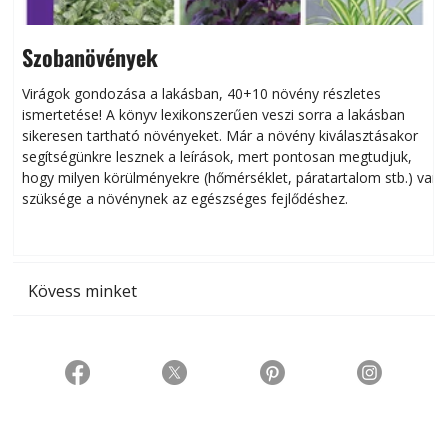
Szobanövények
Virágok gondozása a lakásban, 40+10 növény részletes
ismertetése! A könyv lexikonszerűen veszi sorra a lakásban
s
sikeresen tart­ha­tó növényeket. Már a növény kiválasztásakor
h
segítségünkre lesznek a leírások, mert pontosan megtudjuk,
k
hogy milyen körülményekre (hőmérséklet, páratartalom stb.) van
szüksége a növénynek az egészséges fejlődéshez.
t
Kövess minket