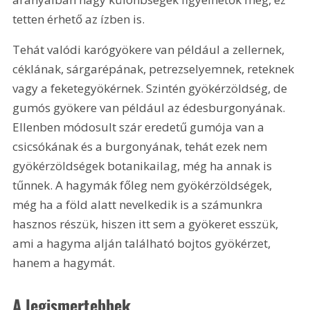
tetten érhető az ízben is.
Tehát valódi karógyökere van például a zellernek, 
céklának, sárgarépának, petrezselyemnek, reteknek 
vagy a feketegyökérnek. Szintén gyökérzöldség, de 
gumós gyökere van például az édesburgonyának. 
Ellenben módosult szár eredetű gumója van a 
csicsókának és a burgonyának, tehát ezek nem 
gyökérzöldségek botanikailag, még ha annak is 
tűnnek. A hagymák főleg nem gyökérzöldségek, 
még ha a föld alatt nevelkedik is a számunkra 
hasznos részük, hiszen itt sem a gyökeret esszük, 
ami a hagyma alján található bojtos gyökérzet, 
hanem a hagymát.
A legismertebbek