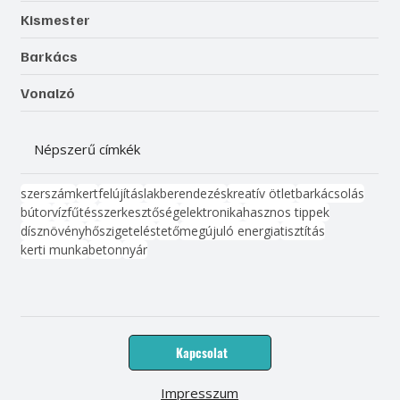
Kismester
Barkács
Vonalzó
Népszerű címkék
szerszám
kert
felújítás
lakberendezés
kreatív ötlet
barkácsolás
bútor
víz
fűtés
szerkesztőség
elektronika
hasznos tippek
dísznövény
hőszigetelés
tető
megújuló energia
tisztítás
kerti munka
beton
nyár
Kapcsolat
Impresszum