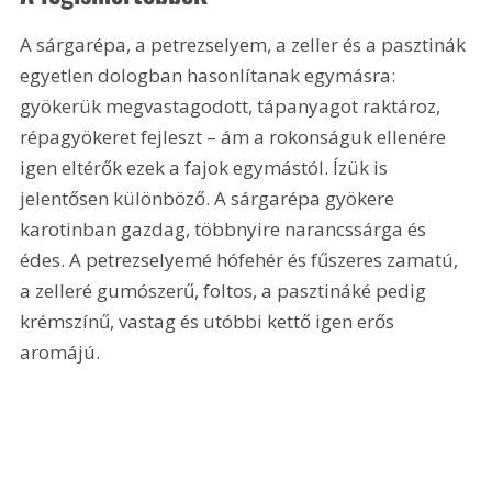
A sárgarépa, a petrezselyem, a zeller és a pasztinák 
egyetlen dologban hasonlítanak egymásra: 
gyökerük megvastagodott, tápanyagot raktároz, 
répagyökeret fejleszt – ám a rokonságuk ellenére 
igen eltérők ezek a fajok egymástól. Ízük is 
jelentősen különböző. A sárgarépa gyökere 
karotinban gazdag, többnyire narancssárga és 
édes. A petrezselyemé hófehér és fűszeres zamatú, 
a zelleré gumószerű, foltos, a pasztináké pedig 
krémszínű, vastag és utóbbi kettő igen erős 
aromájú.