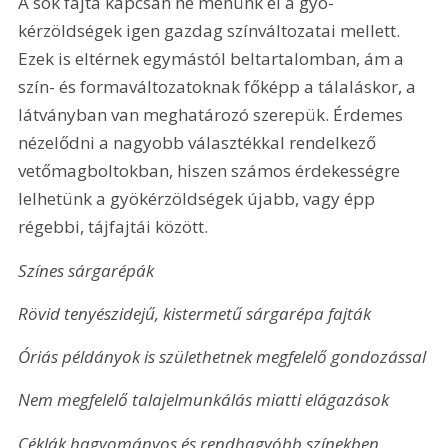
A sok fajta kapcsán ne menünk el a gyö­
kérzöldségek igen gazdag színváltozatai mellett. 
Ezek is eltérnek egymástól beltartalomban, ám a 
szín- és formaváltozatoknak főképp a tálaláskor, a 
látványban van meghatározó szerepük. Érdemes 
nézelődni a nagyobb választékkal rendelkező 
vetőmagboltokban, hiszen számos érdekességre 
lelhetünk a gyökérzöldségek újabb, vagy épp 
régebbi, tájfajtái között.
Színes sárgarépák
Rövid tenyészidejű, kistermetű sárgarépa fajták
Óriás példányok is születhetnek megfelelő gondozással
Nem megfelelő talajelmunkálás miatti elágazások
Céklák hagyományos és rendhagyóbb színekben