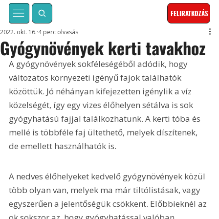
FELIRATKOZÁS
2022. okt. 16.
4 perc olvasás
Gyógynövények kerti tavakhoz
A gyógynövények sokféleségéből adódik, hogy 
változatos környezeti igényű fajok találhatók 
közöttük. Jó néhányan kifejezetten igénylik a víz 
közelségét, így egy vizes élőhelyen sétálva is sok 
gyógyhatású fajjal találkozhatunk. A kerti tóba és 
mellé is többféle faj ültethető, melyek díszítenek, 
de emellett használhatók is.
A nedves élőhelyeket kedvelő gyógynövények közül 
több olyan van, melyek ma már tiltólistásak, vagy 
egyszerűen a jelentőségük csökkent. Előbbieknél az 
ok sokszor az, hogy gyógyhatással valóban 