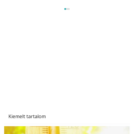
Beton járdalap készítése és lerakása – gyári
és saját készítésű megoldások
Kiemelt tartalom