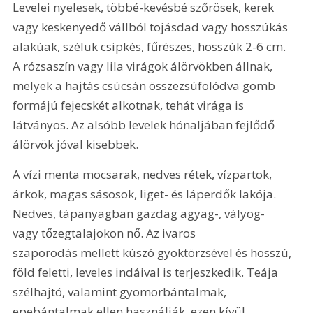
Levelei nyelesek, többé-kevésbé szőrösek, kerek 
vagy keskenyedő vállból tojásdad vagy hosszúkás 
alakúak, szélük csipkés, fűrészes, hosszúk 2-6 cm. 
A rózsaszín vagy lila virágok álörvökben állnak, 
melyek a hajtás csúcsán összezsúfolódva gömb 
formájú fejecskét alkotnak, tehát virága is 
látványos. Az alsóbb levelek hónaljában fejlődő 
álörvök jóval kisebbek.
A vízi menta mocsarak, nedves rétek, vízpartok, 
árkok, magas sásosok, liget- és láperdők lakója. 
Nedves, tápanyagban gazdag agyag-, vályog- 
vagy tőzegtalajokon nő. Az ivaros 
szaporodás mellett kúszó gyöktörzsével és hosszú, 
föld feletti, leveles indáival is terjeszkedik. Teája 
szélhajtó, valamint gyomorbántalmak, 
epebántalmak ellen használják, ezen kívül 