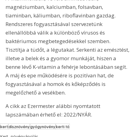
magnéziumban, kalciumban, folsavban, 
tiaminban, káliumban, riboflavinban gazdag. 
Rendszeres fogyasztásával szervezetünk 
ellenállóbbá válik a különböző vírusos és 
baktériumos megbetegedésekkel szemben. 
Tisztítja a tüdőt, a légutakat. Serkenti az emésztést, 
illetve a belek és a gyomor munkáját, hiszen a 
benne lévő K-vitamin a fehérje lebontásában segít. 
A máj és epe működésére is pozitívan hat, de 
fogyasztásával a homok és kőképződés is 
megelőzhető a vesékben.
A cikk az Ezermester alábbi nyomtatott 
lapszámában érhető el: 2022/NYÁR.
kert
dísznövény
gyógynövény
kerti tó
Kert, növényápolás