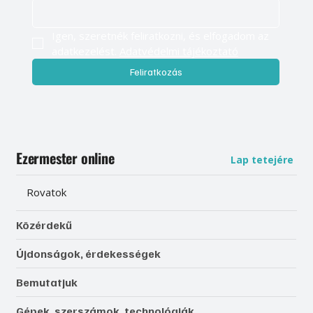
Igen, szeretnék feliratkozni, és elfogadom az 
adatkezelést. 
Adatvédelmi tájékoztató
Feliratkozás
Ezermester online
Lap tetejére
Rovatok
Közérdekű
Újdonságok, érdekességek
Bemutatjuk
Gépek, szerszámok, technológiák