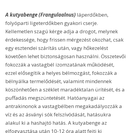
A kutyabenge (Frangulaalnus)
 láperdőkben, 
folyóparti ligeterdőkben gyakori cserje. 
Kellemetlen szagú kérge adja a drogot, melynek 
érdekessége, hogy frissen mérgezést okozhat, csak 
egy esztendei szárítás után, vagy hőkezelést 
követően lehet biztonságosan használni. Összetevői 
fokozzák a vastagbél izomzatának működését, 
ezzel elősegítik a helyes bélmozgást, fokozzák a 
bélnyálka termelődését, valamint mindennek 
köszönhetően a széklet maradéktalan ürítését, és a 
puffadás megszüntetését. Hatóanyagai az 
antrakinonok a vastagbélben megakadályozzák a 
víz és az ásványi sók felszívódását, hatásukra 
alakul ki a hashajtó hatás. A kutyabenge az 
elfogyasztása után 10-12 óra alatt fejti ki 