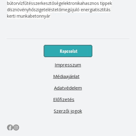
bútor
víz
fűtés
szerkesztőség
elektronika
hasznos tippek
dísznövény
hőszigetelés
tető
megújuló energia
tisztítás
kerti munka
beton
nyár
Kapcsolat
Impresszum
Médiaajánlat
Adatvédelem
Előfizetés
Szerzői jogok