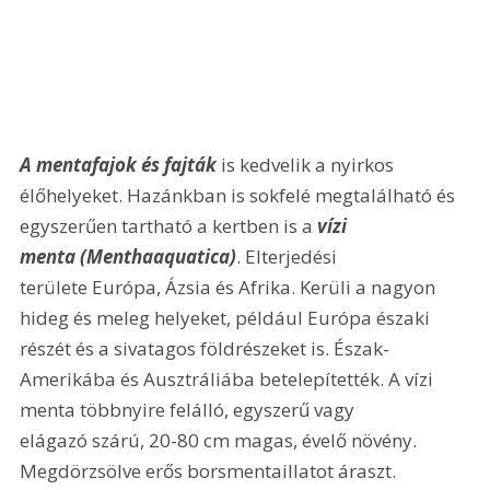
A mentafajok és fajták
 is kedvelik a nyirkos 
élőhelyeket. Hazánkban is sokfelé megtalálható és 
egyszerűen tartható a kertben is a 
vízi 
menta (Menthaaquatica)
. Elterjedési 
területe Európa, Ázsia és Afrika. Kerüli a nagyon 
hideg és meleg helyeket, például Európa északi 
részét és a sivatagos földrészeket is. Észak-
Amerikába és Ausztráliába betelepítették. A vízi 
menta többnyire felálló, egyszerű vagy 
elágazó szárú, 20-80 cm magas, évelő növény. 
Megdörzsölve erős borsmentaillatot áraszt. 