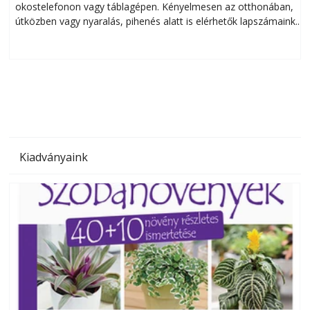
okostelefonon vagy táblagépen. Kényelmesen az otthonában,
útközben vagy nyaralás, pihenés alatt is elérhetők lapszámaink.
ú
Bárhol, bármikor, akár külföldön élve vagy dolgozva is
B
olvashatók az Ezermester lapszámai. A Laptapir kényelmes
megoldás, mert: – t
Kiadványaink