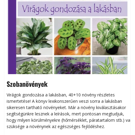
Szobanövények
Virágok gondozása a lakásban, 40+10 növény részletes
ismertetése! A könyv lexikonszerűen veszi sorra a lakásban
s
sikeresen tart­ha­tó növényeket. Már a növény kiválasztásakor
h
segítségünkre lesznek a leírások, mert pontosan megtudjuk,
k
hogy milyen körülményekre (hőmérséklet, páratartalom stb.) van
szüksége a növénynek az egészséges fejlődéshez.