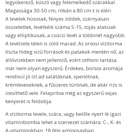
legyökerező, kúszó vagy felemelkedő szárakkal. 
Magassága 30-50 cm, ritkán a 80 cm-t is eléri. 
A levelek húsosak, fényes zöldek, szárnyasan 
összetettek, levélkéik száma 5-15, tojás alakúak 
vagy elliptikusak, a csúcsi levél a többinél nagyobb. 
A levélzete télen is zöld marad. Az orvosi vízitorma 
tiszta hideg vizű források és patakok mentén nő, az 
állóvizekben nem jellemző, ezért otthoni tartása 
már nem olyan egyszerű. Érdekes, borsos aromája 
rendívül jó ízt ad salátáknak, spenótnak, 
krémleveseknek, a fűszeres túrónak, de akár rizs is 
ízesíthető vele. Felaprítva még az egyszerű vajas 
kenyeret is feldobja.
A vízitorma levele, szára, vagy belőle nyert lé igazi 
vitaminbomba lehet a szervezet számára: C-, K- és 
A-vitaminokban, 18 féle aminosavban, 