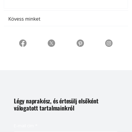
t
Kövess minket
Légy naprakész, és értesülj elsőként
válogatott tartalmainkról
E-mail cím
*