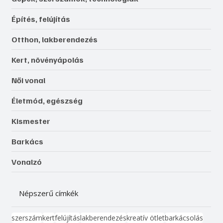
Építés, felújítás
Otthon, lakberendezés
Kert, növényápolás
Női vonal
Életmód, egészség
Kismester
Barkács
Vonalzó
Népszerű címkék
szerszám
kert
felújítás
lakberendezés
kreatív ötlet
barkácsolás