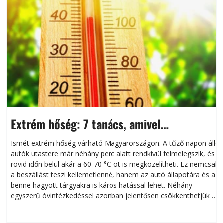
Extrém hőség: 7 tanács, amivel
megóvhatjuk autónkat a nyári károktól
Ismét extrém hőség várható Magyarországon. A tűző napon álló
autók utastere már néhány perc alatt rendkívül felmelegszik, és
rövid időn belül akár a 60-70 °C-ot is megközelítheti. Ez nemcsak
n
a beszállást teszi kellemetlenné, hanem az autó állapotára és a
benne hagyott tárgyakra is káros hatással lehet. Néhány
egyszerű óvintézkedéssel azonban jelentősen csökkenthetjük a
hőség káros hatásait.
l