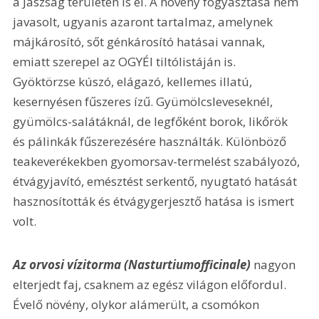
a Jászság területén is él. A növény fogyasztása nem 
javasolt, ugyanis azaront tartalmaz, amelynek 
májkárosító, sőt génkárosító hatásai vannak, 
emiatt szerepel az OGYÉI tiltólistáján is. 
Gyöktörzse kúszó, elágazó, kellemes illatú, 
kesernyésen fűszeres ízű. Gyümölcsleveseknél, 
gyümölcs-salátáknál, de legfőként borok, likőrök 
és pálinkák fűszerezésére használták. Különböző 
teakeverékekben gyomorsav-termelést szabályozó, 
étvágyjavító, emésztést serkentő, nyugtató hatását 
hasznosították és étvágygerjesztő hatása is ismert 
volt.
Az orvosi vízitorma (Nasturtiumofficinale)
 nagyon 
elterjedt faj, csaknem az egész világon előfordul. 
Évelő növény, olykor alámerült, a csomókon 