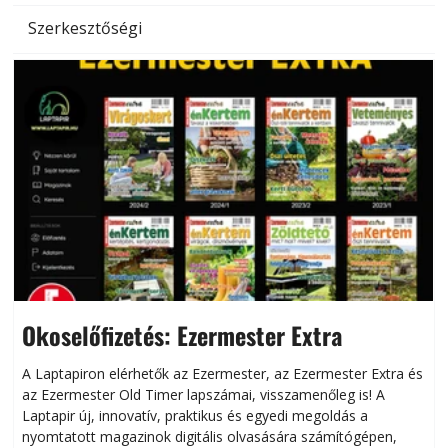
Szerkesztőségi
Okoselőfizetés: Ezermester Extra
A Laptapiron elérhetők az Ezermester, az Ezermester Extra és
az Ezermester Old Timer lapszámai, visszamenőleg is! A
Laptapir új, innovatív, praktikus és egyedi megoldás a
L
nyomtatott magazinok digitális olvasására számítógépen,