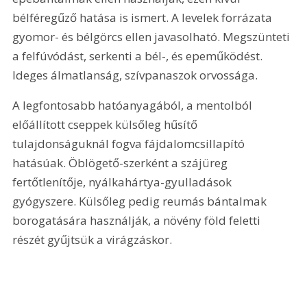
bélféregűző hatása is ismert. A levelek forrázata 
gyomor- és bélgörcs ellen javasolható. Megszünteti 
a felfúvódást, serkenti a bél-, és epeműködést. 
Ideges álmatlanság, szívpanaszok orvossága. 
A legfontosabb hatóanyagából, a mentolból 
előállított cseppek külsőleg hűsítő 
tulajdonságuknál fogva fájdalomcsillapító 
hatásúak. Öblögető-szerként a szájüreg 
fertőtlenítője, nyálkahártya-gyulladások 
gyógyszere. Külsőleg pedig reumás bántalmak 
borogatására használják, a növény föld feletti 
részét gyűjtsük a virágzáskor.