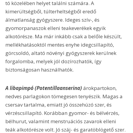
tó közelében helyet találni számára. A 
kimerültségből, túlterheltségből eredő 
álmatlanság gyógyszere. Ideges szív-, és 
gyomorpanaszok elleni teakeverékek egyik 
alkotórésze. Ma már inkább csak a belőle készült, 
mellékhatásoktól mentes enyhe idegcsillapító, 
görcsoldó, altató növényi gyógyszerek kerülnek 
forgalomba, melyek jól dozírozhatók, így 
biztonságosan használhatók.
A libapimpó (Potentillaanserina) 
árokpartokon, 
nedves parlagokon tömegesen tenyészik. Magas a 
csersav tartalma, emiatt jó összehúzó szer, és 
vérzéscsillapító. Korábban gyomor- és bélvérzés, 
bélhurut, valamint menstruációs zavarok elleni 
teák alkotórésze volt. Jó száj- és garatöblögető szer.