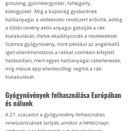
ginszeng, gyömbérgyökér, fahéjgally, 
édesgyökér. Míg a kúpvirág gyökerének 
hatóanyagai a védekezési rendszert erősítik, addig 
a többi növény aktív anyagai gátolják a rák 
kialakulását, illetve akadályozzák a növekedését. 
Számos gyógynövény, mint például az angelikafű 
igen ellentmondásos a rákkal szemben kifejtett 
hatásaiban, mert egyes hatóanyagai rákellenesek, 
míg mások épp ellenkezőleg: segítik a rák 
kialakulását.
Gyógynövények felhasználása Európában 
és nálunk
A 21. századot a gyógynövény-felhasználás 
reneszánszának tartják, amikor a hétköznapi 
emberek újra felismerik a gyógynövények 