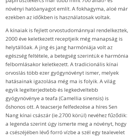
papirusztekercs már több mint 700 állati- és 
növényi hatóanyagot említ. A fokhagyma, aloé már 
ezekben az időkben is használatosak voltak.
A kínaiak is fejlett orvostudománnyal rendelkeztek, 
2000 éve keletkezett receptjeik még manapság is 
helytállóak. A jing és jang harmóniája volt az 
egészség feltétele, a betegség szerintük e harmónia 
felbomlásakor keletkezett. A tradicionális kínai 
orvoslás több ezer gyógynövényt ismer, melyek 
hatásainak igazolása még ma is folyik. A világ 
egyik legelterjedtebb és legkedveltebb 
gyógynövénye a teafa (Camellia sinensis) is 
őshonos ott. A teacserje felfedezése a híres Sen 
Nang kínai császár (ie.2700 körül) nevéhez fűződik: 
a legenda szerint úgy ismerte meg a növényt, hogy 
a csészéjében lévő forró vízbe a szél egy tealevelet 