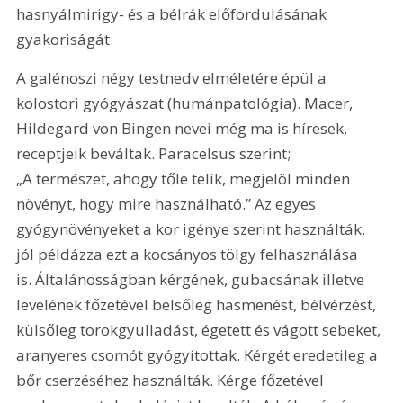
hasnyálmirigy- és a bélrák előfordulásának 
gyakoriságát.
A galénoszi négy testnedv elméletére épül a 
kolostori gyógyászat (humánpatológia). Macer, 
Hildegard von Bingen nevei még ma is híresek, 
receptjeik beváltak. Paracelsus szerint; 
„A természet, ahogy tőle telik, megjelöl minden 
növényt, hogy mire használható.” Az egyes 
gyógynövényeket a kor igénye szerint használták, 
jól példázza ezt a kocsányos tölgy felhasználása 
is. Általánosságban kérgének, gubacsának illetve 
levelének főzetével belsőleg hasmenést, bélvérzést, 
külsőleg torokgyulladást, égetett és vágott sebeket, 
aranyeres csomót gyógyítottak. Kérgét eredetileg a 
bőr cserzéséhez használták. Kérge főzetével 