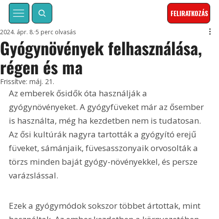
FELIRATKOZÁS
2024. ápr. 8.
5 perc olvasás
Gyógynövények felhasználása,
régen és ma
Frissítve:
máj. 21.
Az emberek ősidők óta használják a 
gyógynövényeket. A gyógyfüveket már az ősember 
is használta, még ha kezdetben nem is tudatosan. 
Az ősi kultúrák nagyra tartották a gyógyító erejű 
füveket, sámánjaik, füvesasszonyaik orvosolták a 
törzs minden baját gyógy-növényekkel, és persze 
varázslással.
Ezek a gyógymódok sokszor többet ártottak, mint 