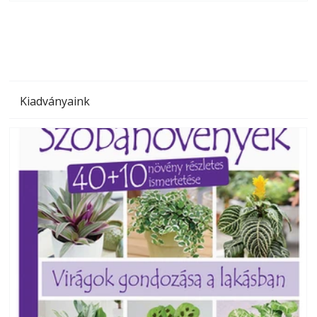
megoldás, mert: – t
Kiadványaink