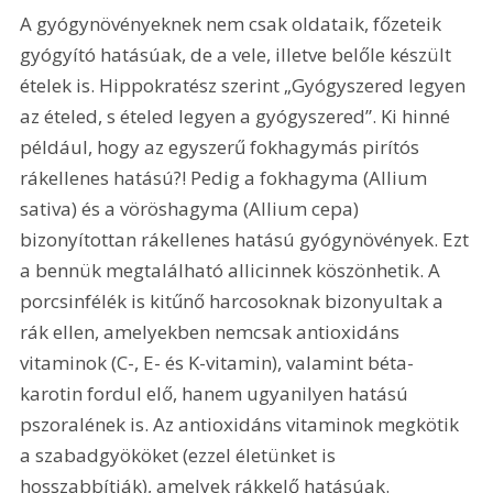
A gyógynövényeknek nem csak oldataik, főzeteik 
gyógyító hatásúak, de a vele, illetve belőle készült 
ételek is. Hippokratész szerint „Gyógyszered legyen 
az ételed, s ételed legyen a gyógyszered”. Ki hinné 
például, hogy az egyszerű fokhagymás pirítós 
rákellenes hatású?! Pedig a fokhagyma (Allium 
sativa) és a vöröshagyma (Allium cepa) 
bizonyítottan rákellenes hatású gyógynövények. Ezt 
a bennük megtalálható allicinnek köszönhetik. A 
porcsinfélék is kitűnő harcosoknak bizonyultak a 
rák ellen, amelyekben nemcsak antioxidáns 
vitaminok (C-, E- és K-vitamin), valamint béta-
karotin fordul elő, hanem ugyanilyen hatású 
pszoralének is. Az antioxidáns vitaminok megkötik 
a szabadgyököket (ezzel életünket is 
hosszabbítják), amelyek rákkelő hatásúak. 