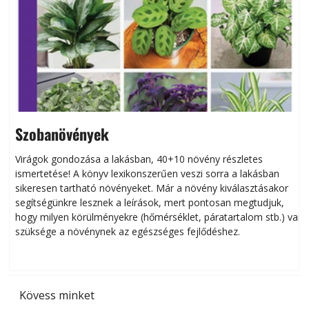
Szobanövények
Virágok gondozása a lakásban, 40+10 növény részletes
ismertetése! A könyv lexikonszerűen veszi sorra a lakásban
s
sikeresen tart­ha­tó növényeket. Már a növény kiválasztásakor
h
segítségünkre lesznek a leírások, mert pontosan megtudjuk,
k
hogy milyen körülményekre (hőmérséklet, páratartalom stb.) van
szüksége a növénynek az egészséges fejlődéshez.
t
Kövess minket