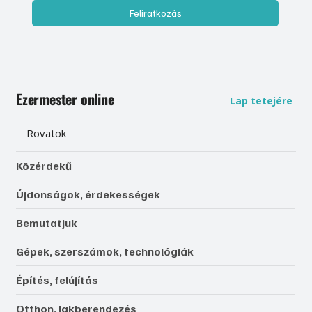
Feliratkozás
Ezermester online
Lap tetejére
Rovatok
Közérdekű
Újdonságok, érdekességek
Bemutatjuk
Gépek, szerszámok, technológiák
Építés, felújítás
Otthon, lakberendezés