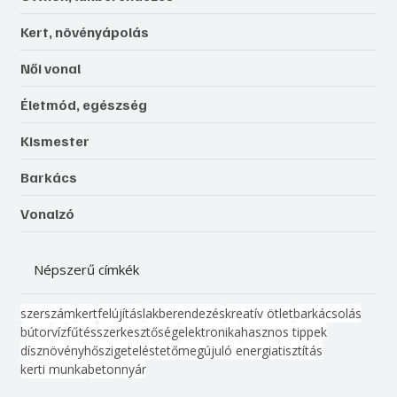
Kert, növényápolás
Női vonal
Életmód, egészség
Kismester
Barkács
Vonalzó
Népszerű címkék
szerszám
kert
felújítás
lakberendezés
kreatív ötlet
barkácsolás
bútor
víz
fűtés
szerkesztőség
elektronika
hasznos tippek
dísznövény
hőszigetelés
tető
megújuló energia
tisztítás
kerti munka
beton
nyár