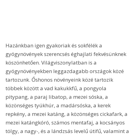
Hazánkban igen gyakoriak és sokfélék a 
gyógynövények szerencsés éghajlati fekvésünknek 
köszönhetően. Világviszonylatban is a 
gyógynövényekben leggazdagabb országok közé 
tartozunk. Őshonos növényeink közé tartozik 
többek között a vad kakukkfű, a pongyola 
pitypang, a paraj libatop, a mezei sóska, a 
közönséges tyúkhúr, a madársóska, a kerek 
repkény, a mezei katáng, a közönséges cickafark, a 
mezei katángkóró, számos mentafaj, a kocsányos 
tölgy, a nagy-, és a lándzsás levelű útifű, valamint a 