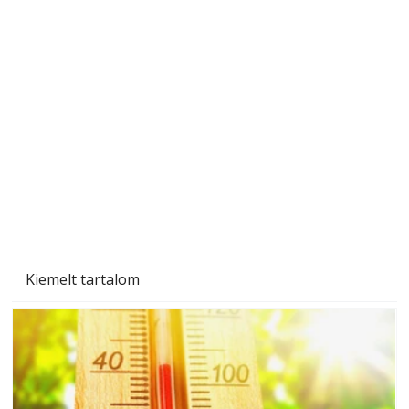
Naptej vagy napolaj? Melyiket válasszuk, és
miben különböznek?
Kiemelt tartalom