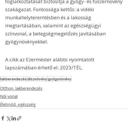
foglalkoztatását biztosítja a gyógy- és fűszernövény 
szakágazat. Fontossága kettős: a vidéki 
munkahelyteremtésben és a lakosság 
megtartásában, valamint az egészségügyi 
színvonal, a betegségmegelőzés javításában 
gyógynövényekkel.
A cikk az Ezermester alábbi nyomtatott 
lapszámában érhető el: 2023/TÉL.
lakberendezés
dísznövény
gyógynövény
Otthon, lakberendezés
Női vonal
Életmód, egészség