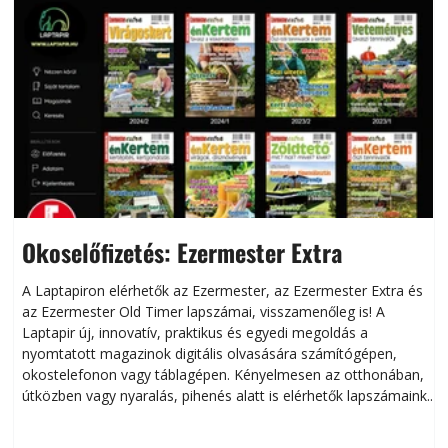
Okoselőfizetés: Ezermester Extra
A Laptapiron elérhetők az Ezermester, az Ezermester Extra és
az Ezermester Old Timer lapszámai, visszamenőleg is! A
Laptapir új, innovatív, praktikus és egyedi megoldás a
L
nyomtatott magazinok digitális olvasására számítógépen,
okostelefonon vagy táblagépen. Kényelmesen az otthonában,
útközben vagy nyaralás, pihenés alatt is elérhetők lapszámaink.
ú
Bárhol, bármikor, akár külföldön élve vagy dolgozva is
B
olvashatók az Ezermester lapszámai. A Laptapir kényelmes