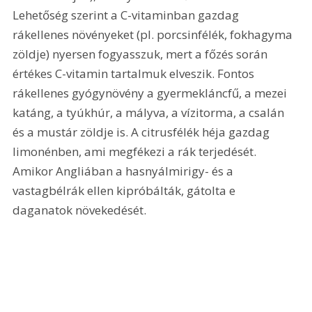
Lehetőség szerint a C-vitaminban gazdag 
rákellenes növényeket (pl. porcsinfélék, fokhagyma 
zöldje) nyersen fogyasszuk, mert a főzés során 
értékes C-vitamin tartalmuk elveszik. Fontos 
rákellenes gyógynövény a gyermekláncfű, a mezei 
katáng, a tyúkhúr, a mályva, a vízitorma, a csalán 
és a mustár zöldje is. A citrusfélék héja gazdag 
limonénben, ami megfékezi a rák terjedését. 
Amikor Angliában a hasnyálmirigy- és a 
vastagbélrák ellen kipróbálták, gátolta e 
daganatok növekedését.