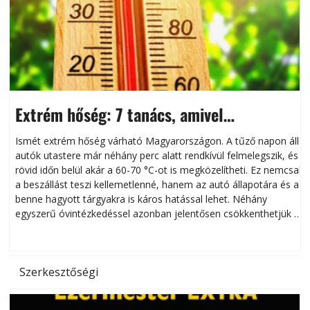
Extrém hőség: 7 tanács, amivel
megóvhatjuk autónkat a nyári károktól
Ismét extrém hőség várható Magyarországon. A tűző napon álló
autók utastere már néhány perc alatt rendkívül felmelegszik, és
rövid időn belül akár a 60-70 °C-ot is megközelítheti. Ez nemcsak
n
a beszállást teszi kellemetlenné, hanem az autó állapotára és a
benne hagyott tárgyakra is káros hatással lehet. Néhány
egyszerű óvintézkedéssel azonban jelentősen csökkenthetjük a
hőség káros hatásait.
l
Szerkesztőségi