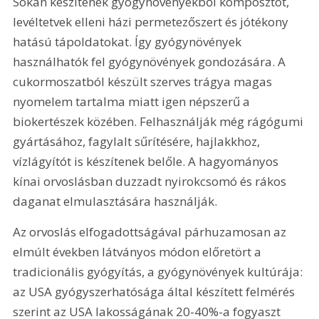
Sokan készítenek gyógynövényekből komposztot, 
levéltetvek elleni házi permetezőszert és jótékony 
hatású tápoldatokat. Így gyógynövények 
használhatók fel gyógynövények gondozására. A 
cukormoszatból készült szerves trágya magas 
nyomelem tartalma miatt igen népszerű a 
biokertészek közében. Felhasználják még rágógumi 
gyártásához, fagylalt sűrítésére, hajlakkhoz, 
vízlágyítót is készítenek belőle. A hagyományos 
kínai orvoslásban duzzadt nyirokcsomó és rákos 
daganat elmulasztására használják.
Az orvoslás elfogadottságával párhuzamosan az 
elmúlt években látványos módon előretört a 
tradicionális gyógyítás, a gyógynövények kultúrája: 
az USA gyógyszerhatósága által készített felmérés 
szerint az USA lakosságának 20-40%-a fogyaszt 