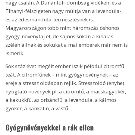
nagy csalán. A Dunántúli-dombság vidékein és a 
Tihanyi-félszigeten nagy múltja van a levendula-, 
és az édesmandula-termesztésnek is. 
Magyarországon több mint háromszáz őshonos 
gyógy-növényfaj él, de sajnos sokan a kihalás 
szélén állnak és sokukat a mai emberek már nem is 
ismerik.
Sok száz évet megélt ember iszik például citromfű 
teát. A citromfűnek – mint gyógynövénynek – az 
ereje a stressz oldásban rejlik. Stresszoldó (enyhe) 
nyugtató növények pl. a citromfű, a macskagyökér, 
a kakukkfű, az orbáncfű, a levendula, a kálmos 
gyökér, a kankalin, a vasfű.
Gyógynövényekkel a rák ellen