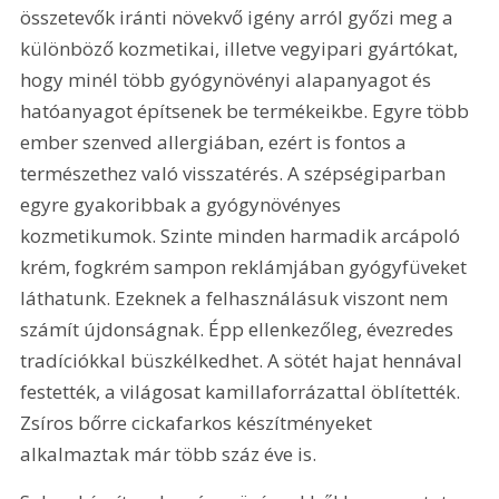
összetevők iránti növekvő igény arról győzi meg a 
különböző kozmetikai, illetve vegyipari gyártókat, 
hogy minél több gyógynövényi alapanyagot és 
hatóanyagot építsenek be termékeikbe. Egyre több 
ember szenved allergiában, ezért is fontos a 
természethez való visszatérés. A szépségiparban 
egyre gyakoribbak a gyógynövényes 
kozmetikumok. Szinte minden harmadik arcápoló 
krém, fogkrém sampon reklámjában gyógyfüveket 
láthatunk. Ezeknek a felhasználásuk viszont nem 
számít újdonságnak. Épp ellenkezőleg, évezredes 
tradíciókkal büszkélkedhet. A sötét hajat hennával 
festették, a világosat kamillaforrázattal öblítették. 
Zsíros bőrre cickafarkos készítményeket 
alkalmaztak már több száz éve is.