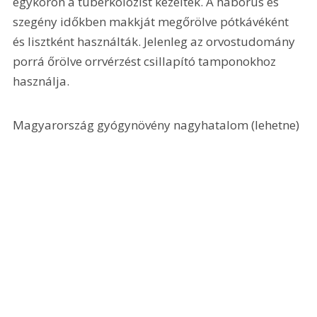
egykoron a tuberkolózist kezelték. A háborús és 
szegény időkben makkját megőrölve pótkávéként 
és lisztként használták. Jelenleg az orvostudomány 
porrá őrölve orrvérzést csillapító tamponokhoz 
használja.
Magyarország gyógynövény nagyhatalom (lehetne)