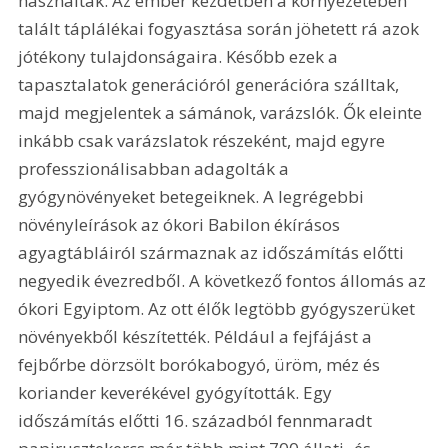
használtak. Az ember kezdetben a környezetében 
talált táplálékai fogyasztása során jöhetett rá azok 
jótékony tulajdonságaira. Később ezek a 
tapasztalatok generációról generációra szálltak, 
majd megjelentek a sámánok, varázslók. Ők eleinte 
inkább csak varázslatok részeként, majd egyre 
professzionálisabban adagolták a 
gyógynövényeket betegeiknek. A legrégebbi 
növényleírások az ókori Babilon ékírásos 
agyagtábláiról származnak az időszámítás előtti 
negyedik évezredből. A következő fontos állomás az 
ókori Egyiptom. Az ott élők legtöbb gyógyszerüket 
növényekből készítették. Például a fejfájást a 
fejbőrbe dörzsölt borókabogyó, üröm, méz és 
koriander keverékével gyógyították. Egy 
időszámítás előtti 16. századból fennmaradt 