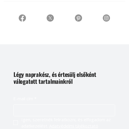
Légy naprakész, és értesülj elsőként
válogatott tartalmainkról
E-mail cím
*
Igen, szeretnék feliratkozni, és elfogadom az 
adatkezelést. 
Adatvédelmi tájékoztató