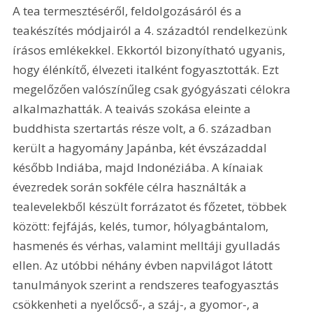
A tea termesztéséről, feldolgozásáról és a 
teakészítés módjairól a 4. századtól rendelkezünk 
írásos emlékekkel. Ekkortól bizonyítható ugyanis, 
hogy élénkítő, élvezeti italként fogyasztották. Ezt 
megelőzően valószínűleg csak gyógyászati célokra 
alkalmazhatták. A teaivás szokása eleinte a 
buddhista szertartás része volt, a 6. században 
került a hagyomány Japánba, két évszázaddal 
később Indiába, majd Indonéziába. A kínaiak 
évezredek során sokféle célra használták a 
tealevelekből készült forrázatot és főzetet, többek 
között: fejfájás, kelés, tumor, hólyagbántalom, 
hasmenés és vérhas, valamint melltáji gyulladás 
ellen. Az utóbbi néhány évben napvilágot látott 
tanulmányok szerint a rendszeres teafogyasztás 
csökkenheti a nyelőcső-, a száj-, a gyomor-, a 