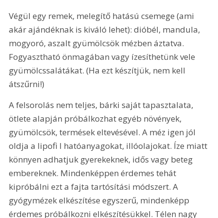
Végül egy remek, melegítő hatású csemege (ami 
akár ajándéknak is kiváló lehet): dióbél, mandula, 
mogyoró, aszalt gyümölcsök mézben áztatva. 
Fogyasztható önmagában vagy ízesíthetünk vele 
gyümölcssalátákat. (Ha ezt készítjük, nem kell 
átszűrni!)
A felsorolás nem teljes, bárki saját tapasztalata, 
ötlete alapján próbálkozhat egyéb növények, 
gyümölcsök, termések eltevésével. A méz igen jól 
oldja a lipofi l hatóanyagokat, illóolajokat. Íze miatt 
könnyen adhatjuk gyerekeknek, idős vagy beteg 
embereknek. Mindenképpen érdemes tehát 
kipróbálni ezt a fajta tartósítási módszert. A 
gyógymézek elkészítése egyszerű, mindenképp 
érdemes próbálkozni elkészítésükkel. Télen nagy 