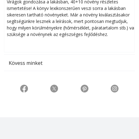
Virágok gondozása a lakásban, 40+10 növény részletes
ismertetése! A könyv lexikonszerűen veszi sorra a lakásban
s
sikeresen tart­ha­tó növényeket. Már a növény kiválasztásakor
h
segítségünkre lesznek a leírások, mert pontosan megtudjuk,
k
hogy milyen körülményekre (hőmérséklet, páratartalom stb.) van
szüksége a növénynek az egészséges fejlődéshez.
t
Kövess minket