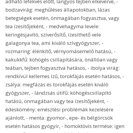
adható lefekvés előtt, langyos tejben elkeverve, - 
bodzavirág: meghűléses állapotokban, lázas 
betegségek esetén, önmagában fogyasztva, vagy 
tea ízesítőjeként, - medvehagyma levele: 
keringésjavító, szíverősítő, ízesíthető vele 
galagonya tea, ami kiváló szívgyógyszer, - 
rozmaring: élénkítő, vérnyomásemelő hatású, - 
kakukkfű: köhögés csillapítására, önállóan vagy 
teában, tejben fogyasztva hatásos, - ibolya virág: 
rendkívül kellemes ízű, torokfájás esetén hatásos, - 
zsálya: megfázás és torokfájás esetén kiváló 
gyógyszer, - lándzsás útifű: köhögéscsillapító 
hatású, önmagában vagy tea ízesítőjeként, - 
édeskömény: emésztési problémák kezelésére 
ajánlott, - menta: gyomor-, epe- és bélgörcsök 
esetén hatásos gyógyír, - homoktövis termése: igen 