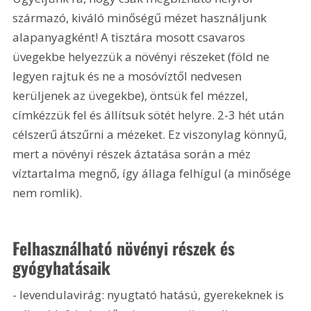
származó, kiváló minőségű mézet használjunk 
alapanyagként! A tisztára mosott csavaros 
üvegekbe helyezzük a növényi részeket (föld ne 
legyen rajtuk és ne a mosóvíztől nedvesen 
kerüljenek az üvegekbe), öntsük fel mézzel, 
címkézzük fel és állítsuk sötét helyre. 2-3 hét után 
célszerű átszűrni a mézeket. Ez viszonylag könnyű, 
mert a növényi részek áztatása során a méz 
víztartalma megnő, így állaga felhígul (a minősége 
nem romlik).
Felhasználható növényi részek és 
gyógyhatásaik
- levendulavirág: nyugtató hatású, gyerekeknek is 