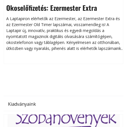
Okoselőfizetés: Ezermester Extra
A Laptapiron elérhetők az Ezermester, az Ezermester Extra és
az Ezermester Old Timer lapszámai, visszamenőleg is! A
Laptapir új, innovatív, praktikus és egyedi megoldás a
L
nyomtatott magazinok digitális olvasására számítógépen,
okostelefonon vagy táblagépen. Kényelmesen az otthonában,
útközben vagy nyaralás, pihenés alatt is elérhetők lapszámaink.
ú
Bárhol, bármikor, akár külföldön élve vagy dolgozva is
B
olvashatók az Ezermester lapszámai. A Laptapir kényelmes
megoldás, mert: – t
Kiadványaink