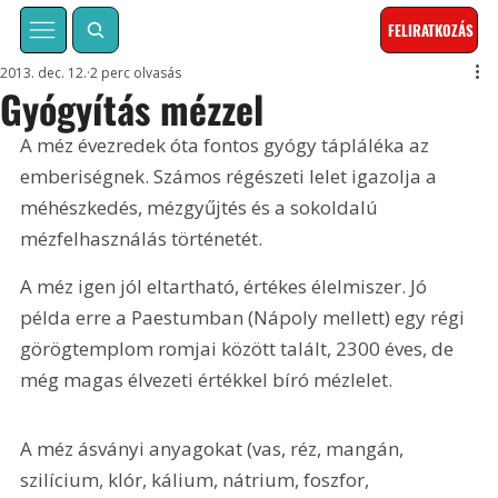
FELIRATKOZÁS
2013. dec. 12.
2 perc olvasás
Gyógyítás mézzel
A méz évezredek óta fontos gyógy tápláléka az 
emberiségnek. Számos régészeti lelet igazolja a 
méhészkedés, mézgyűjtés és a sokoldalú 
mézfelhasználás történetét.
A méz igen jól eltartható, értékes élelmiszer. Jó 
példa erre a Paestumban (Nápoly mellett) egy régi 
görögtemplom romjai között talált, 2300 éves, de 
még magas élvezeti értékkel bíró mézlelet.
A méz ásványi anyagokat (vas, réz, mangán, 
szilícium, klór, kálium, nátrium, foszfor, 