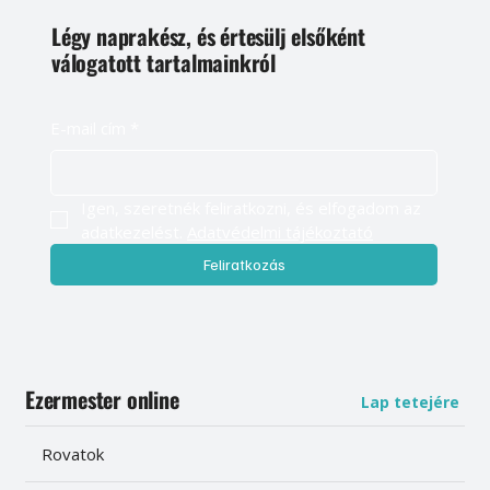
Légy naprakész, és értesülj elsőként
válogatott tartalmainkról
E-mail cím
*
Igen, szeretnék feliratkozni, és elfogadom az 
adatkezelést. 
Adatvédelmi tájékoztató
Feliratkozás
Ezermester online
Lap tetejére
Rovatok