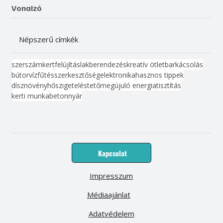
Vonalzó
Népszerű címkék
szerszám
kert
felújítás
lakberendezés
kreatív ötlet
barkácsolás
bútor
víz
fűtés
szerkesztőség
elektronika
hasznos tippek
dísznövény
hőszigetelés
tető
megújuló energia
tisztítás
kerti munka
beton
nyár
Kapcsolat
Impresszum
Médiaajánlat
Adatvédelem