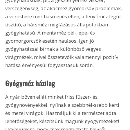
gyógyhatásúak, pl.: a gesztenyeméz visszér, 
vérszegénység, az akácméz gyomorsav problémák, 
a vöröshere méz hasmenés ellen, a fenyőméz légút-
tisztító, a hársméz megfázásos állapotokban 
gyógyhatású. A mentaméz bél-, epe- és 
gyomorgörcsök esetén hatásos. Igen jó 
gyógyhatással bírnak a különböző vegyes 
virágmézek, mivel összetevőik valamennyi pozitív 
hatása érvényesül fogyasztásuk során.
Gyógyméz házilag
A nyár bőven ellát minket friss fűszer- és 
gyógynövényekkel, nyílnak a szebbnél-szebb kerti 
és mezei virágok. Használjuk ki a természet adta 
lehetőségeket, készítsünk magunk gyógymézeket! 
Ügyeljünk rá, hogy csak megbízható helyről 