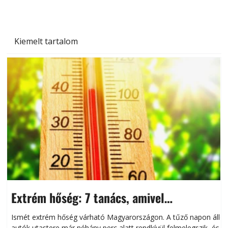
Kiemelt tartalom
Extrém hőség: 7 tanács, amivel
megóvhatjuk autónkat a nyári károktól
Ismét extrém hőség várható Magyarországon. A tűző napon álló
autók utastere már néhány perc alatt rendkívül felmelegszik, és