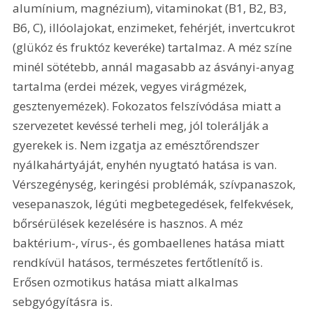
alumínium, magnézium), vitaminokat (B1, B2, B3, 
B6, C), illóolajokat, enzimeket, fehérjét, invertcukrot 
(glükóz és fruktóz keveréke) tartalmaz. A méz színe 
minél sötétebb, annál magasabb az ásványi-anyag 
tartalma (erdei mézek, vegyes virágmézek, 
gesztenyemézek). Fokozatos felszívódása miatt a 
szervezetet kevéssé terheli meg, jól tolerálják a 
gyerekek is. Nem izgatja az emésztőrendszer 
nyálkahártyáját, enyhén nyugtató hatása is van. 
Vérszegénység, keringési problémák, szívpanaszok, 
vesepanaszok, légúti megbetegedések, felfekvések, 
bőrsérülések kezelésére is hasznos. A méz 
baktérium-, vírus-, és gombaellenes hatása miatt 
rendkívül hatásos, természetes fertőtlenítő is. 
Erősen ozmotikus hatása miatt alkalmas 
sebgyógyításra is. 