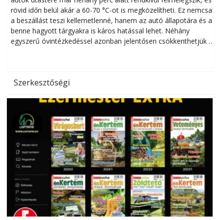
rövid időn belül akár a 60-70 °C-ot is megközelítheti. Ez nemcsak
n
a beszállást teszi kellemetlenné, hanem az autó állapotára és a
benne hagyott tárgyakra is káros hatással lehet. Néhány
egyszerű óvintézkedéssel azonban jelentősen csökkenthetjük a
hőség káros hatásait.
l
Szerkesztőségi