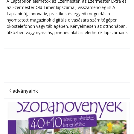
A Laptapiron elérhetők az Ezermester, az Ezermester Extra és
az Ezermester Old Timer lapszámai, visszamenőleg is! A
Laptapir új, innovatív, praktikus és egyedi megoldás a
L
nyomtatott magazinok digitális olvasására számítógépen,
okostelefonon vagy táblagépen. Kényelmesen az otthonában,
útközben vagy nyaralás, pihenés alatt is elérhetők lapszámaink.
ú
Bárhol, bármikor, akár külföldön élve vagy dolgozva is
B
olvashatók az Ezermester lapszámai. A Laptapir kényelmes
megoldás, mert: – t
Kiadványaink