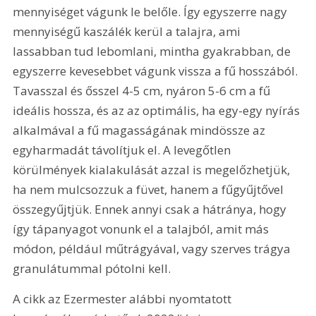
mennyiséget vágunk le belőle. Így egyszerre nagy 
mennyiségű kaszálék kerül a talajra, ami 
lassabban tud lebomlani, mintha gyakrabban, de 
egyszerre kevesebbet vágunk vissza a fű hosszából. 
Tavasszal és ősszel 4-5 cm, nyáron 5-6 cm a fű 
ideális hossza, és az az optimális, ha egy-egy nyírás 
alkalmával a fű magasságának mindössze az 
egyharmadát távolítjuk el. A levegőtlen 
körülmények kialakulását azzal is megelőzhetjük, 
ha nem mulcsozzuk a füvet, hanem a fűgyűjtővel 
összegyűjtjük. Ennek annyi csak a hátránya, hogy 
így tápanyagot vonunk el a talajból, amit más 
módon, például műtrágyával, vagy szerves trágya 
granulátummal pótolni kell.
A cikk az Ezermester alábbi nyomtatott 