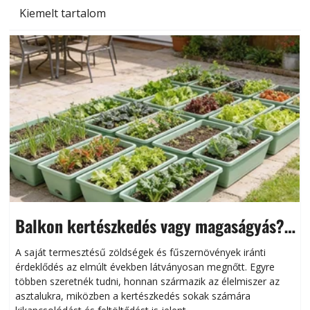
Kiemelt tartalom
Balkon kertészkedés vagy magaságyás?
Helytakarékos kertészkedés
A saját termesztésű zöldségek és fűszernövények iránti
érdeklődés az elmúlt években látványosan megnőtt. Egyre
többen szeretnék tudni, honnan származik az élelmiszer az
l
asztalukra, miközben a kertészkedés sokak számára