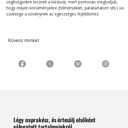
segítségünkre lesznek a leírások, mert pontosan megtudjuk,
k
hogy milyen körülményekre (hőmérséklet, páratartalom stb.) van
szüksége a növénynek az egészséges fejlődéshez.
t
Kövess minket
Légy naprakész, és értesülj elsőként
válogatott tartalmainkról