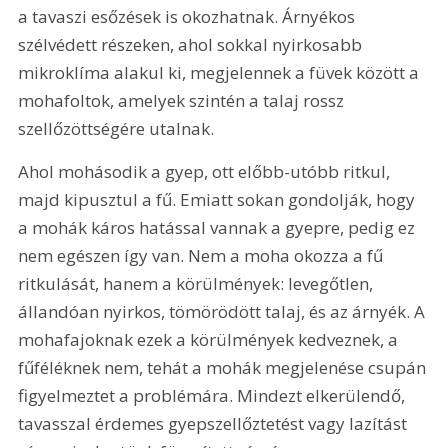
a tavaszi esőzések is okozhatnak. Árnyékos 
szélvédett részeken, ahol sokkal nyirkosabb 
mikroklíma alakul ki, megjelennek a füvek között a 
mohafoltok, amelyek szintén a talaj rossz 
szellőzöttségére utalnak.
Ahol mohásodik a gyep, ott előbb-utóbb ritkul, 
majd kipusztul a fű. Emiatt sokan gondolják, hogy 
a mohák káros hatással vannak a gyepre, pedig ez 
nem egészen így van. Nem a moha okozza a fű 
ritkulását, hanem a körülmények: levegőtlen, 
állandóan nyirkos, tömörödött talaj, és az árnyék. A 
mohafajoknak ezek a körülmények kedveznek, a 
fűféléknek nem, tehát a mohák megjelenése csupán 
figyelmeztet a problémára. Mindezt elkerülendő, 
tavasszal érdemes gyepszellőztetést vagy lazítást 