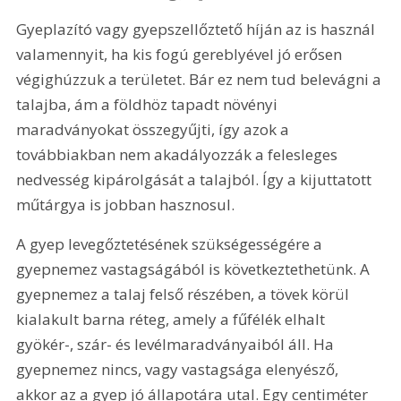
Gyeplazító vagy gyepszellőztető híján az is használ 
valamennyit, ha kis fogú gereblyével jó erősen 
végighúzzuk a területet. Bár ez nem tud belevágni a 
talajba, ám a földhöz tapadt növényi 
maradványokat összegyűjti, így azok a 
továbbiakban nem akadályozzák a felesleges 
nedvesség kipárolgását a talajból. Így a kijuttatott 
műtárgya is jobban hasznosul.
A gyep levegőztetésének szükségességére a 
gyepnemez vastagságából is következtethetünk. A 
gyepnemez a talaj felső részében, a tövek körül 
kialakult barna réteg, amely a fűfélék elhalt 
gyökér-, szár- és levélmaradványaiból áll. Ha 
gyepnemez nincs, vagy vastagsága elenyésző, 
akkor az a gyep jó állapotára utal. Egy centiméter 