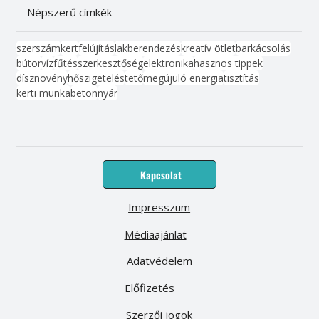
Népszerű címkék
szerszám
kert
felújítás
lakberendezés
kreatív ötlet
barkácsolás
bútor
víz
fűtés
szerkesztőség
elektronika
hasznos tippek
dísznövény
hőszigetelés
tető
megújuló energia
tisztítás
kerti munka
beton
nyár
Kapcsolat
Impresszum
Médiaajánlat
Adatvédelem
Előfizetés
Szerzői jogok