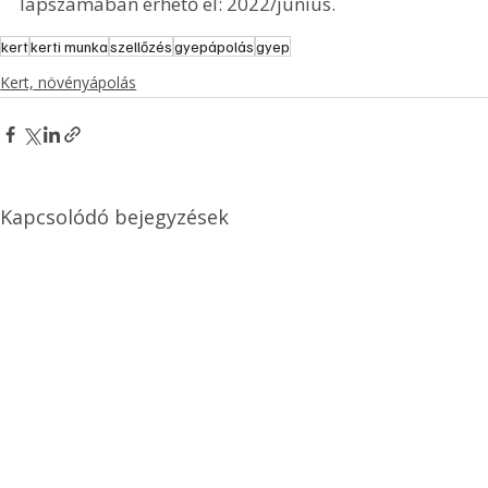
lapszámában érhető el: 2022/június.
kert
kerti munka
szellőzés
gyepápolás
gyep
Kert, növényápolás
Kapcsolódó bejegyzések