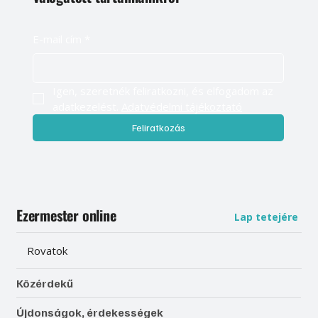
E-mail cím
*
Igen, szeretnék feliratkozni, és elfogadom az 
adatkezelést. 
Adatvédelmi tájékoztató
Feliratkozás
Ezermester online
Lap tetejére
Rovatok
Közérdekű
Újdonságok, érdekességek