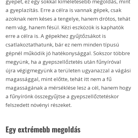
gyepet, ez egy sokkal kíméletesebb megoldás, mint 
a gyeplazítás. Erre a célra is vannak gépek, csak 
azoknak nem késes a tengelye, hanem drótos, tehát 
nem vág, hanem fésül. Kézi eszközök is kaphatók 
erre a célra is. A gépekhez gyűjtőzsákot is 
csatlakoztathatunk, bár ez nem minden típusú 
gépnél működik jó hatékonysággal. Sokszor többre 
megyünk, ha a gyepszellőztetés után fűnyíróval 
újra végigmegyünk a területen ugyanazzal a vágási 
magassággal, mint előtte, tehát itt nem a fű 
magasságának a mérséklése lesz a cél, hanem hogy 
a fűnyírónk összegyűjtse a gyepszellőztetéskor 
felszedett növényi részeket.
Egy extrémebb megoldás