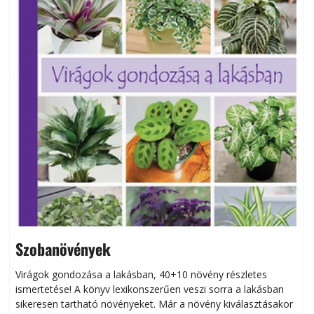
Szobanövények
Virágok gondozása a lakásban, 40+10 növény részletes
ismertetése! A könyv lexikonszerűen veszi sorra a lakásban
s
sikeresen tart­ha­tó növényeket. Már a növény kiválasztásakor
h