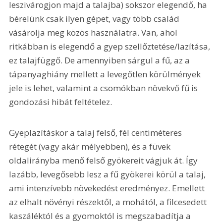
leszivárogjon majd a talajba) sokszor elegendő, ha 
bérelünk csak ilyen gépet, vagy több család 
vásárolja meg közös használatra. Van, ahol 
ritkábban is elegendő a gyep szellőztetése/lazítása, 
ez talajfüggő. De amennyiben sárgul a fű, az a 
tápanyaghiány mellett a levegőtlen körülmények 
jele is lehet, valamint a csomókban növekvő fű is 
gondozási hibát feltételez.
Gyeplazításkor a talaj felső, fél centiméteres 
rétegét (vagy akár mélyebben), és a füvek 
oldalirányba menő felső gyökereit vágjuk át. Így 
lazább, levegősebb lesz a fű gyökerei körül a talaj, 
ami intenzívebb növekedést eredményez. Emellett 
az elhalt növényi részektől, a mohától, a filcesedett 
kaszáléktól és a gyomoktól is megszabadítja a 