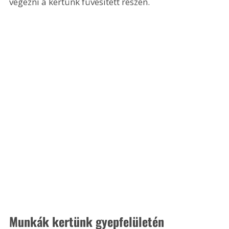
végezni a kertünk füvesített részén.
Munkák kertünk gyepfelületén