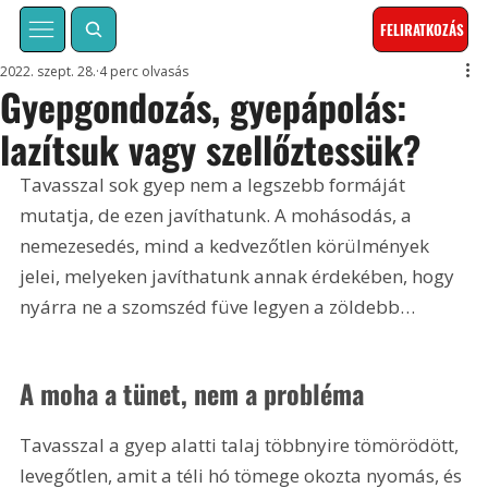
FELIRATKOZÁS
2022. szept. 28.
4 perc olvasás
Gyepgondozás, gyepápolás:
lazítsuk vagy szellőztessük?
Tavasszal sok gyep nem a legszebb formáját 
mutatja, de ezen javíthatunk. A mohásodás, a 
nemezesedés, mind a kedvezőtlen körülmények 
jelei, melyeken javíthatunk annak érdekében, hogy 
nyárra ne a szomszéd füve legyen a zöldebb…
A moha a tünet, nem a probléma
Tavasszal a gyep alatti talaj többnyire tömörödött, 
levegőtlen, amit a téli hó tömege okozta nyomás, és 