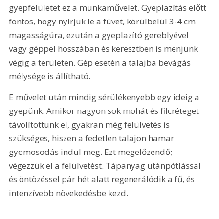
gyepfelületet ez a munkaművelet. Gyeplazítás előtt 
fontos, hogy nyírjuk le a füvet, körülbelül 3-4 cm 
magasságúra, ezután a gyeplazító gereblyével 
vagy géppel hosszában és keresztben is menjünk 
végig a területen. Gép esetén a talajba bevágás 
mélysége is állítható.
E művelet után mindig sérülékenyebb egy ideig a 
gyepünk. Amikor nagyon sok mohát és filcréteget 
távolítottunk el, gyakran még felülvetés is 
szükséges, hiszen a fedetlen talajon hamar 
gyomosodás indul meg. Ezt megelőzendő; 
végezzük el a felülvetést. Tápanyag utánpótlással 
és öntözéssel pár hét alatt regenerálódik a fű, és 
intenzívebb növekedésbe kezd.