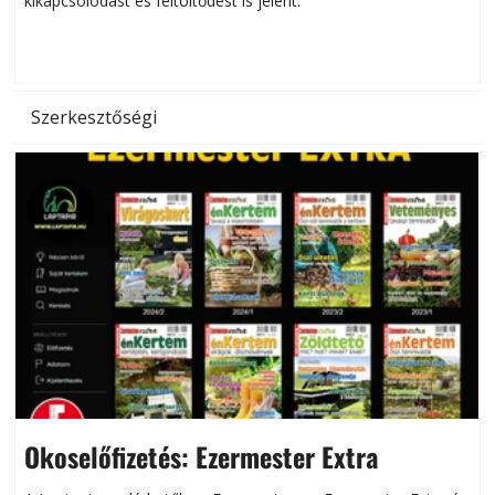
kikapcsolódást és feltöltődést is jelent.
é
d
Szerkesztőségi
Okoselőfizetés: Ezermester Extra