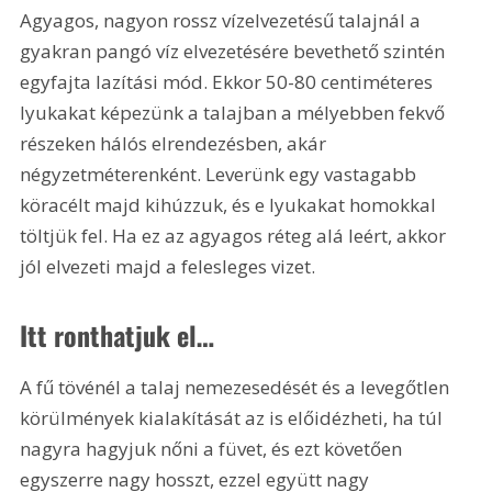
Agyagos, nagyon rossz vízelvezetésű talajnál a 
gyakran pangó víz elvezetésére bevethető szintén 
egyfajta lazítási mód. Ekkor 50-80 centiméteres 
lyukakat képezünk a talajban a mélyebben fekvő 
részeken hálós elrendezésben, akár 
négyzetméterenként. Leverünk egy vastagabb 
köracélt majd kihúzzuk, és e lyukakat homokkal 
töltjük fel. Ha ez az agyagos réteg alá leért, akkor 
jól elvezeti majd a felesleges vizet.
Itt ronthatjuk el…
A fű tövénél a talaj nemezesedését és a levegőtlen 
körülmények kialakítását az is előidézheti, ha túl 
nagyra hagyjuk nőni a füvet, és ezt követően 
egyszerre nagy hosszt, ezzel együtt nagy 