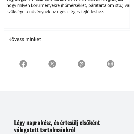
hogy milyen körülményekre (hőmérséklet, páratartalom stb.) van
szüksége a növénynek az egészséges fejlődéshez.
t
Kövess minket
Légy naprakész, és értesülj elsőként
válogatott tartalmainkról