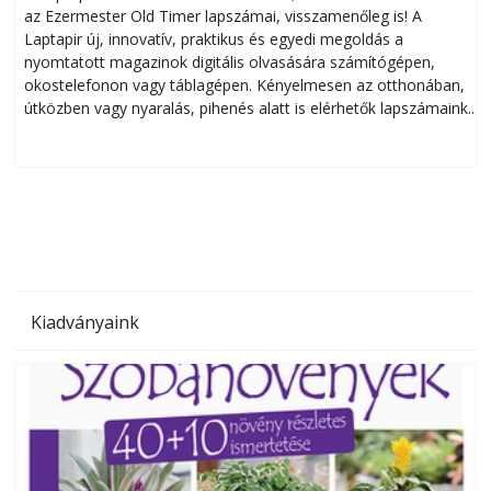
az Ezermester Old Timer lapszámai, visszamenőleg is! A
Laptapir új, innovatív, praktikus és egyedi megoldás a
L
nyomtatott magazinok digitális olvasására számítógépen,
okostelefonon vagy táblagépen. Kényelmesen az otthonában,
útközben vagy nyaralás, pihenés alatt is elérhetők lapszámaink.
ú
Bárhol, bármikor, akár külföldön élve vagy dolgozva is
B
olvashatók az Ezermester lapszámai. A Laptapir kényelmes
megoldás, mert: – t
Kiadványaink