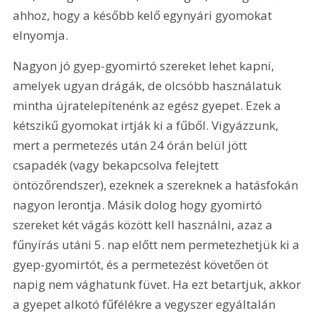
ahhoz, hogy a később kelő egynyári gyomokat 
elnyomja.
Nagyon jó gyep-gyomirtó szereket lehet kapni, 
amelyek ugyan drágák, de olcsóbb használatuk 
mintha újratelepítenénk az egész gyepet. Ezek a 
kétszikű gyomokat irtják ki a fűből. Vigyázzunk, 
mert a permetezés után 24 órán belül jött 
csapadék (vagy bekapcsolva felejtett 
öntözőrendszer), ezeknek a szereknek a hatásfokán 
nagyon lerontja. Másik dolog hogy gyomirtó 
szereket két vágás között kell használni, azaz a 
fűnyírás utáni 5. nap előtt nem permetezhetjük ki a 
gyep-gyomirtót, és a permetezést követően öt 
napig nem vághatunk füvet. Ha ezt betartjuk, akkor 
a gyepet alkotó fűfélékre a vegyszer egyáltalán 