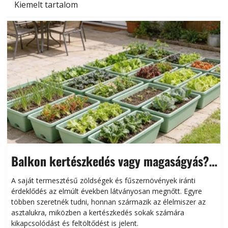
Kiemelt tartalom
Balkon kertészkedés vagy magaságyás?
Helytakarékos kertészkedés
A saját termesztésű zöldségek és fűszernövények iránti
érdeklődés az elmúlt években látványosan megnőtt. Egyre
többen szeretnék tudni, honnan származik az élelmiszer az
l
asztalukra, miközben a kertészkedés sokak számára
kikapcsolódást és feltöltődést is jelent.
é