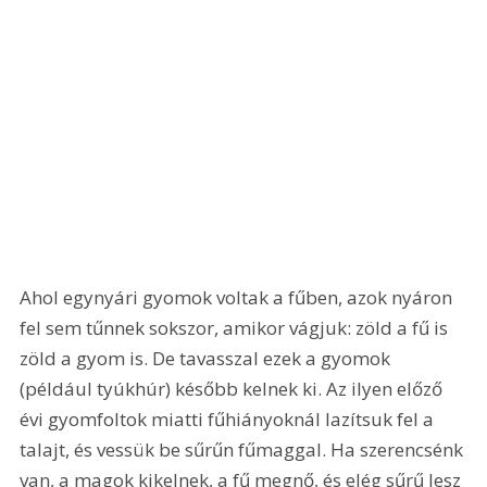
Ahol egynyári gyomok voltak a fűben, azok nyáron 
fel sem tűnnek sokszor, amikor vágjuk: zöld a fű is 
zöld a gyom is. De tavasszal ezek a gyomok 
(például tyúkhúr) később kelnek ki. Az ilyen előző 
évi gyomfoltok miatti fűhiányoknál lazítsuk fel a 
talajt, és vessük be sűrűn fűmaggal. Ha szerencsénk 
van, a magok kikelnek, a fű megnő, és elég sűrű lesz 