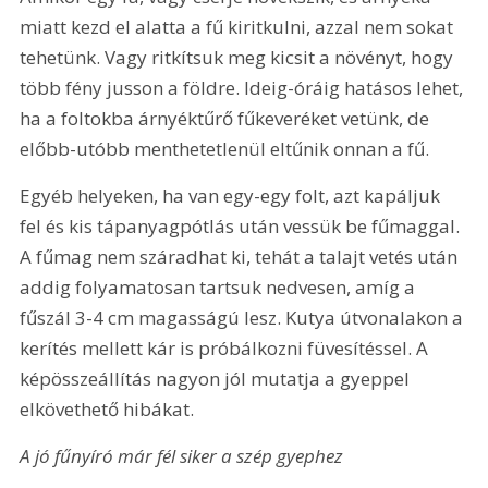
miatt kezd el alatta a fű kiritkulni, azzal nem sokat 
tehetünk. Vagy ritkítsuk meg kicsit a növényt, hogy 
több fény jusson a földre. Ideig-óráig hatásos lehet, 
ha a foltokba árnyéktűrő fűkeveréket vetünk, de 
előbb-utóbb menthetetlenül eltűnik onnan a fű.
Egyéb helyeken, ha van egy-egy folt, azt kapáljuk 
fel és kis tápanyagpótlás után vessük be fűmaggal. 
A fűmag nem száradhat ki, tehát a talajt vetés után 
addig folyamatosan tartsuk nedvesen, amíg a 
fűszál 3-4 cm magasságú lesz. Kutya útvonalakon a 
kerítés mellett kár is próbálkozni füvesítéssel. A 
képösszeállítás nagyon jól mutatja a gyeppel 
elkövethető hibákat.
A jó fűnyíró már fél siker a szép gyephez