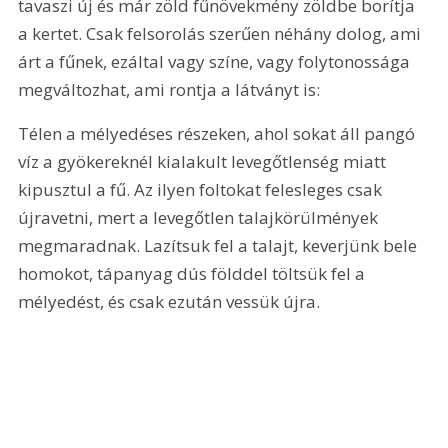
tavaszi új és már zöld fűnövekmény zöldbe borítja 
a kertet. Csak felsorolás szerűen néhány dolog, ami 
árt a fűnek, ezáltal vagy színe, vagy folytonossága 
megváltozhat, ami rontja a látványt is:
Télen a mélyedéses részeken, ahol sokat áll pangó 
víz a gyökereknél kialakult levegőtlenség miatt 
kipusztul a fű. Az ilyen foltokat felesleges csak 
újravetni, mert a levegőtlen talajkörülmények 
megmaradnak. Lazítsuk fel a talajt, keverjünk bele 
homokot, tápanyag dús földdel töltsük fel a 
mélyedést, és csak ezután vessük újra.