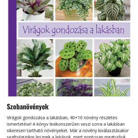
Szobanövények
Virágok gondozása a lakásban, 40+10 növény részletes
ismertetése! A könyv lexikonszerűen veszi sorra a lakásban
s
sikeresen tart­ha­tó növényeket. Már a növény kiválasztásakor
h
segítségünkre lesznek a leírások, mert pontosan megtudjuk,
k