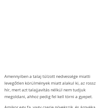
Amennyiben a talaj túlzott nedvessége miatti 
levegőtlen körülmények miatt alakul ki, az rossz 
hír, mert azt talajjavítás nélkül nem tudjuk 
megoldani, ahhoz pedig fel kell törni a gyepet.
Amikor egy fa, vagy cserje növekszik, és árnyéka 