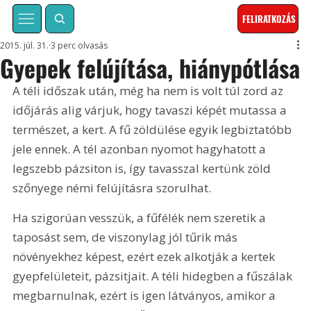
FELIRATKOZÁS
2015. júl. 31.
3 perc olvasás
Gyepek felújítása, hiánypótlása
A téli időszak után, még ha nem is volt túl zord az 
időjárás alig várjuk, hogy tavaszi képét mutassa a 
természet, a kert. A fű zöldülése egyik legbiztatóbb 
jele ennek. A tél azonban nyomot hagyhatott a 
legszebb pázsiton is, így tavasszal kertünk zöld 
szőnyege némi felújításra szorulhat.
Ha szigorúan vesszük, a fűfélék nem szeretik a 
taposást sem, de viszonylag jól tűrik más 
növényekhez képest, ezért ezek alkotják a kertek 
gyepfelületeit, pázsitjait. A téli hidegben a fűszálak 
megbarnulnak, ezért is igen látványos, amikor a 