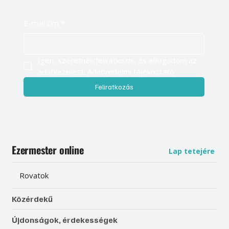
E-mail cím
*
Igen, szeretnék feliratkozni, és elfogadom az 
adatkezelést. 
Adatvédelmi tájékoztató
Feliratkozás
Ezermester online
Lap tetejére
Rovatok
Közérdekű
Újdonságok, érdekességek