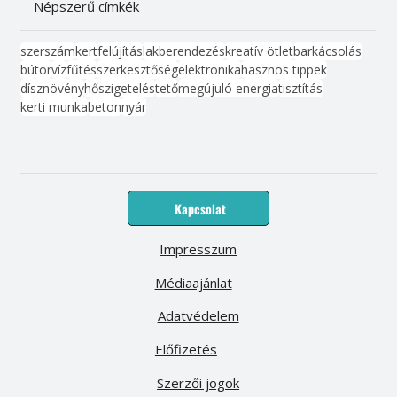
Népszerű címkék
szerszám
kert
felújítás
lakberendezés
kreatív ötlet
barkácsolás
bútor
víz
fűtés
szerkesztőség
elektronika
hasznos tippek
dísznövény
hőszigetelés
tető
megújuló energia
tisztítás
kerti munka
beton
nyár
Kapcsolat
Impresszum
Médiaajánlat
Adatvédelem
Előfizetés
Szerzői jogok