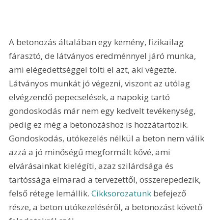
A betonozás általában egy kemény, fizikailag 
fárasztó, de látványos eredménnyel járó munka, 
ami elégedettséggel tölti el azt, aki végezte. 
Látványos munkát jó végezni, viszont az utólag 
elvégzendő pepecselések, a napokig tartó 
gondoskodás már nem egy kedvelt tevékenység, 
pedig ez még a betonozáshoz is hozzátartozik. 
Gondoskodás, utókezelés nélkül a beton nem válik 
azzá a jó minőségű megformált kővé, ami 
elvárásainkat kielégíti, azaz szilárdsága és 
tartóssága elmarad a tervezettől, összerepedezik, 
felső rétege lemállik. 
Cikksorozatunk 
befejező 
része, a beton utókezeléséről, a betonozást követő 