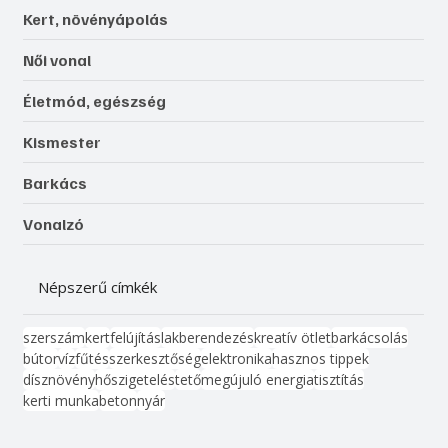
Kert, növényápolás
Női vonal
Életmód, egészség
Kismester
Barkács
Vonalzó
Népszerű címkék
szerszám
kert
felújítás
lakberendezés
kreatív ötlet
barkácsolás
bútor
víz
fűtés
szerkesztőség
elektronika
hasznos tippek
dísznövény
hőszigetelés
tető
megújuló energia
tisztítás
kerti munka
beton
nyár