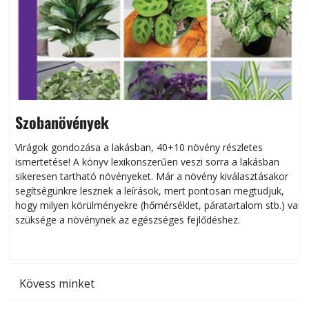
Szobanövények
Virágok gondozása a lakásban, 40+10 növény részletes
ismertetése! A könyv lexikonszerűen veszi sorra a lakásban
s
sikeresen tart­ha­tó növényeket. Már a növény kiválasztásakor
h
segítségünkre lesznek a leírások, mert pontosan megtudjuk,
k
hogy milyen körülményekre (hőmérséklet, páratartalom stb.) van
szüksége a növénynek az egészséges fejlődéshez.
t
Kövess minket