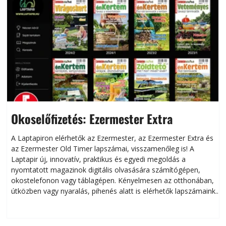
Okoselőfizetés: Ezermester Extra
A Laptapiron elérhetők az Ezermester, az Ezermester Extra és
az Ezermester Old Timer lapszámai, visszamenőleg is! A
Laptapir új, innovatív, praktikus és egyedi megoldás a
L
nyomtatott magazinok digitális olvasására számítógépen,
okostelefonon vagy táblagépen. Kényelmesen az otthonában,
útközben vagy nyaralás, pihenés alatt is elérhetők lapszámaink.
ú
Bárhol, bármikor, akár külföldön élve vagy dolgozva is
B
olvashatók az Ezermester lapszámai. A Laptapir kényelmes
megoldás, mert: – t