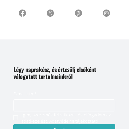
Légy naprakész, és értesülj elsőként
válogatott tartalmainkról
E-mail cím
*
Igen, szeretnék feliratkozni, és elfogadom az 
adatkezelést. 
Adatvédelmi tájékoztató