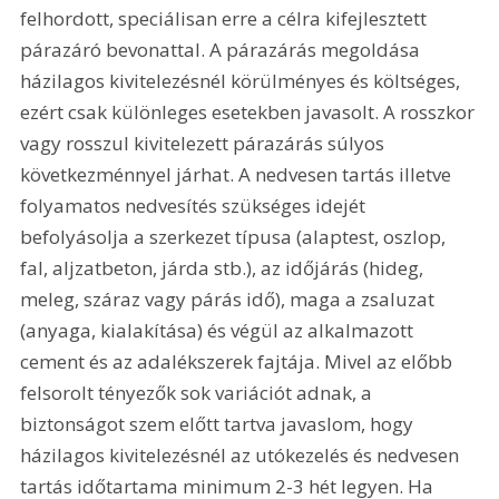
felhordott, speciálisan erre a célra kifejlesztett 
párazáró bevonattal. A párazárás megoldása 
házilagos kivitelezésnél körülményes és költséges, 
ezért csak különleges esetekben javasolt. A rosszkor 
vagy rosszul kivitelezett párazárás súlyos 
következménnyel járhat. A nedvesen tartás illetve 
folyamatos nedvesítés szükséges idejét 
befolyásolja a szerkezet típusa (alaptest, oszlop, 
fal, aljzatbeton, járda stb.), az időjárás (hideg, 
meleg, száraz vagy párás idő), maga a zsaluzat 
(anyaga, kialakítása) és végül az alkalmazott 
cement és az adalékszerek fajtája. Mivel az előbb 
felsorolt tényezők sok variációt adnak, a 
biztonságot szem előtt tartva javaslom, hogy 
házilagos kivitelezésnél az utókezelés és nedvesen 
tartás időtartama minimum 2-3 hét legyen. Ha 