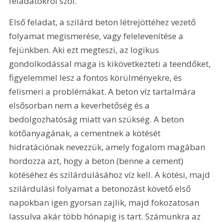
feladatokról szól.
Első feladat, a szilárd beton létrejöttéhez vezető 
folyamat megismerése, vagy felelevenítése a 
fejünkben. Aki ezt megteszi, az logikus 
gondolkodással maga is kikövetkezteti a teendőket, 
figyelemmel lesz a fontos körülményekre, és 
felismeri a problémákat. A beton víz tartalmára 
elsősorban nem a keverhetőség és a 
bedolgozhatóság miatt van szükség. A beton 
kötőanyagának, a cementnek a kötését 
hidratációnak nevezzük, amely fogalom magában 
hordozza azt, hogy a beton (benne a cement) 
kötéséhez és szilárdulásához víz kell. A kötési, majd 
szilárdulási folyamat a betonozást követő első 
napokban igen gyorsan zajlik, majd fokozatosan 
lassulva akár több hónapig is tart. Számunkra az 