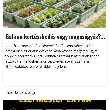
Balkon kertészkedés vagy magaságyás?
Helytakarékos kertészkedés
A saját termesztésű zöldségek és fűszernövények iránti
érdeklődés az elmúlt években látványosan megnőtt. Egyre
többen szeretnék tudni, honnan származik az élelmiszer az
l
asztalukra, miközben a kertészkedés sokak számára
kikapcsolódást és feltöltődést is jelent.
é
d
Szerkesztőségi