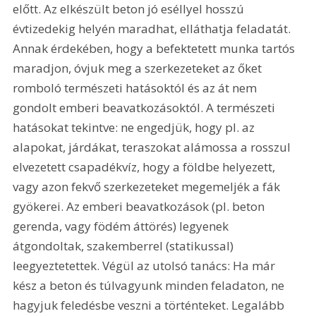
előtt. Az elkészült beton jó eséllyel hosszú 
évtizedekig helyén maradhat, elláthatja feladatát. 
Annak érdekében, hogy a befektetett munka tartós 
maradjon, óvjuk meg a szerkezeteket az őket 
romboló természeti hatásoktól és az át nem 
gondolt emberi beavatkozásoktól. A természeti 
hatásokat tekintve: ne engedjük, hogy pl. az 
alapokat, járdákat, teraszokat alámossa a rosszul 
elvezetett csapadékvíz, hogy a földbe helyezett, 
vagy azon fekvő szerkezeteket megemeljék a fák 
gyökerei. Az emberi beavatkozások (pl. beton 
gerenda, vagy födém áttörés) legyenek 
átgondoltak, szakemberrel (statikussal) 
leegyeztetettek. Végül az utolsó tanács: Ha már 
kész a beton és túlvagyunk minden feladaton, ne 
hagyjuk feledésbe veszni a történteket. Legalább 