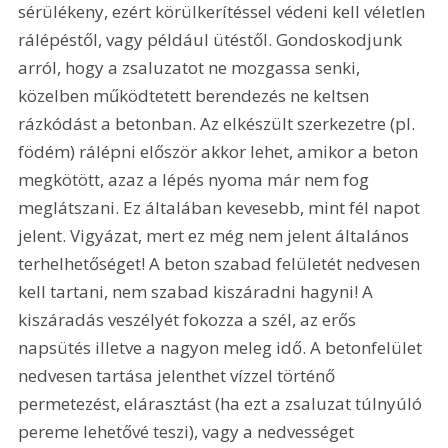
sérülékeny, ezért körülkerítéssel védeni kell véletlen 
rálépéstől, vagy például ütéstől. Gondoskodjunk 
arról, hogy a zsaluzatot ne mozgassa senki, 
közelben működtetett berendezés ne keltsen 
rázkódást a betonban. Az elkészült szerkezetre (pl. 
födém) rálépni először akkor lehet, amikor a beton 
megkötött, azaz a lépés nyoma már nem fog 
meglátszani. Ez általában kevesebb, mint fél napot 
jelent. Vigyázat, mert ez még nem jelent általános 
terhelhetőséget! A beton szabad felületét nedvesen 
kell tartani, nem szabad kiszáradni hagyni! A 
kiszáradás veszélyét fokozza a szél, az erős 
napsütés illetve a nagyon meleg idő. A betonfelület 
nedvesen tartása jelenthet vízzel történő 
permetezést, elárasztást (ha ezt a zsaluzat túlnyúló 
pereme lehetővé teszi), vagy a nedvességet 