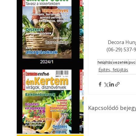
 Decora Hungária Kft. 2351 Alsónémedi, Északi Vállalkozási Terület, Hrsz.: 058/66 Telefon: 
(06-29) 537-9
felújítás
vezeték
pvc
Építés, felújítás
Kapcsolódó bejeg