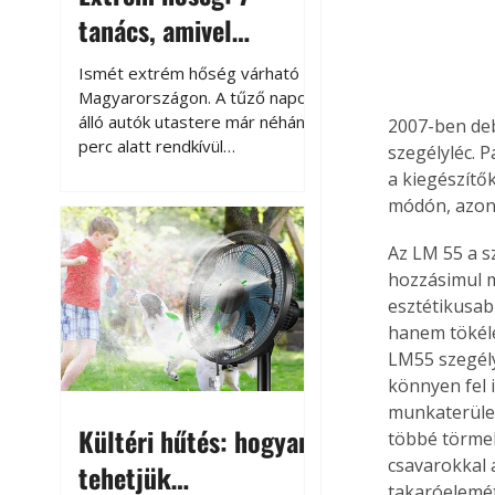
tanács, amivel
megóvhatjuk
Ismét extrém hőség várható
autónkat a nyári
Magyarországon. A tűző napon
álló autók utastere már néhány
2007-ben deb
károktól
perc alatt rendkívül
szegélyléc. 
felmelegszik, és rövid időn belül
a kiegészítő
akár a 60-70 °C-ot is
módón, azono
megközelítheti. Ez nemcsak a
beszállást teszi kellemetlenné,
Az LM 55 a s
hanem az autó állapotára és a
hozzásimul mé
benne hagyott tárgyakra is
esztétikusab
káros hatással lehet. Néhány
hanem tökélet
egyszerű óvintézkedéssel
LM55 szegély
azonban jelentősen
könnyen fel i
csökkenthetjük a hőség káros
munkaterüle
hatásait.
Kültéri hűtés: hogyan
többé törmelé
csavarokkal a
tehetjük
takaróelemét