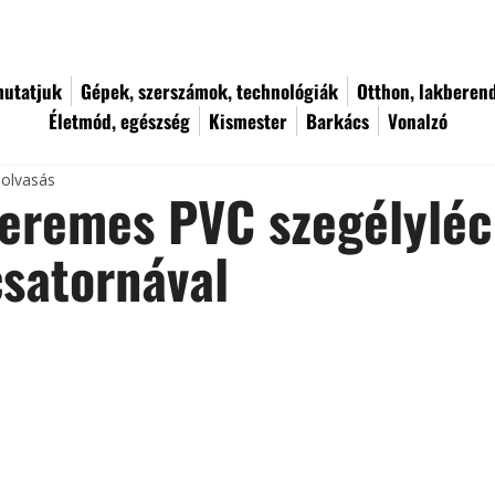
utatjuk
Gépek, szerszámok, technológiák
Otthon, lakberen
Életmód, egészség
Kismester
Barkács
Vonalzó
 olvasás
eremes PVC szegélyléc
satornával