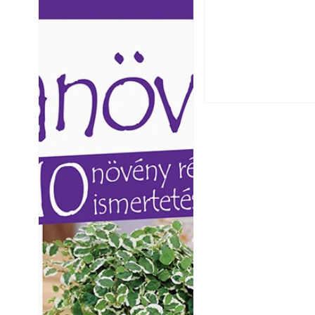
Ezermester lapszámai. A
Ezermester lapszámai
Falrepedés javítá
Laptapir kényelmes megoldás,
Laptapir kényelmes 
mert: – t
mert: – t
és mikor szükség
Betonjárda készít
készül tartós bet