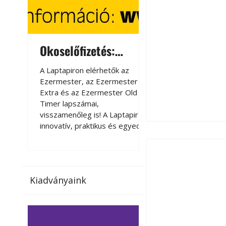
Okoselőfizetés:
Okoselőfizetés
Ezermester Extra
A Laptapiron elérhetők az
A Laptapiron elérhető
Ezermester, az Ezermester
Ezermester, az Ezer
Extra és az Ezermester Old
Extra és az Ezermest
Timer lapszámai,
Timer lapszámai,
visszamenőleg is! A Laptapir új,
visszamenőleg is! A La
innovatív, praktikus és egyedi
innovatív, praktikus 
megoldás a nyomtatott
megoldás a nyomtato
magazinok digitális olvasására
magazinok digitális o
számítógépen, okostelefonon
számítógépen, okost
vagy táblagépen. Kényelmesen
vagy táblagépen. Ké
Kiadványaink
az otthonában, útközben vagy
az otthonában, útköz
nyaralás, pihenés alatt is
nyaralás, pihenés alat
elérhetők lapszámaink. Bárhol,
elérhetők lapszámaink
bármikor, akár külföldön élve
bármikor, akár külföld
vagy dolgozva is olvashatók az
vagy dolgozva is olv