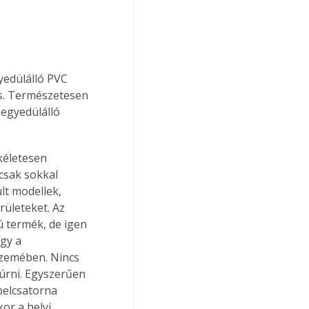
edülálló PVC 
ás. Természetesen 
egyedülálló 
kéletesen 
csak sokkal 
lt modellek, 
rületeket. Az 
 termék, de igen 
gy a 
zemében. Nincs 
fúrni. Egyszerűen 
ábelcsatorna 
or a helyi 