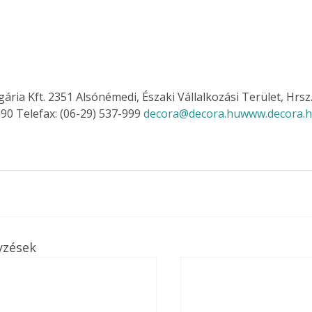
90 Telefax: (06-29) 537-999 
decora@decora.hu
www.decora.
yzések