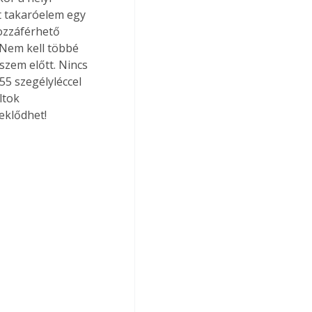
tt takaróelem egy 
ozzáférhető 
 Nem kell többé 
szem előtt. Nincs 
5 szegélyléccel 
ltok 
eklődhet! 