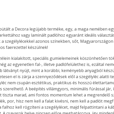
ütált a Decora legújabb terméke, egy, a maga nemében egy
Parkettához vagy laminált padlóhoz egyaránt ideális választ
k a szegélylécekkel azonos színekben, sőt, Magyarországon 
s faerezettel készülnek!
zélein kialakított, speciális gumielemeinek köszönhetően tö
g az egyenetlen fal-, illetve padlófelülethez is, ezáltal nem
b látványt nyújt, mint a korábbi, keményebb anyagból készü
esen el is zárja a szennyeződések elől a szegélyléc alatti te
léc nem csupán esztétikus, praktikus és hosszú élettartamú
s szerelhető. A beépítés villámgyors, minimális fúrással jár, í
t tiszta marad, ami fontos momentum lehet a megrendelő s
k, por, hisz nem kell a falat kivésni, nem kell a padlót meg
 falhoz kell rögzíteni a szegélylécet, majd felpattintani a k
. A csavarok helye nincsen előre meghatározva, így mindenk