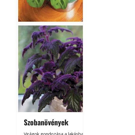
Szobanövények
Virágoskert: k
teraszon, laká
Virágok gondozása a lakásban,