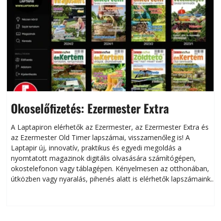
Okoselőfizetés: Ezermester Extra
A Laptapiron elérhetők az Ezermester, az Ezermester Extra és
az Ezermester Old Timer lapszámai, visszamenőleg is! A
Laptapir új, innovatív, praktikus és egyedi megoldás a
L
nyomtatott magazinok digitális olvasására számítógépen,
okostelefonon vagy táblagépen. Kényelmesen az otthonában,
útközben vagy nyaralás, pihenés alatt is elérhetők lapszámaink.
ú
Bárhol, bármikor, akár külföldön élve vagy dolgozva is
B
olvashatók az Ezermester lapszámai. A Laptapir kényelmes
megoldás, mert: – t