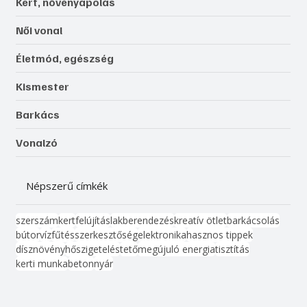
Kert, növényápolás
Női vonal
Életmód, egészség
Kismester
Barkács
Vonalzó
Népszerű címkék
szerszám
kert
felújítás
lakberendezés
kreatív ötlet
barkácsolás
bútor
víz
fűtés
szerkesztőség
elektronika
hasznos tippek
dísznövény
hőszigetelés
tető
megújuló energia
tisztítás
kerti munka
beton
nyár