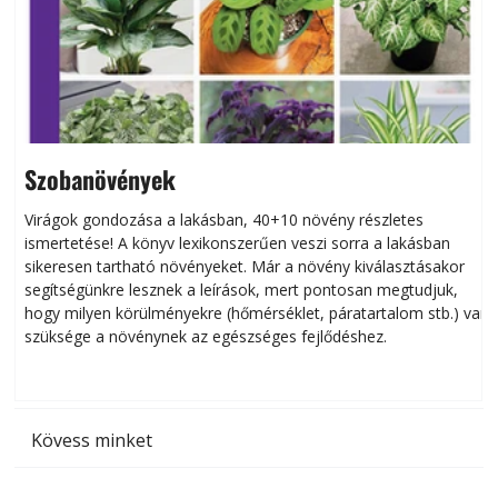
Szobanövények
Virágok gondozása a lakásban, 40+10 növény részletes
ismertetése! A könyv lexikonszerűen veszi sorra a lakásban
s
sikeresen tart­ha­tó növényeket. Már a növény kiválasztásakor
h
segítségünkre lesznek a leírások, mert pontosan megtudjuk,
k
hogy milyen körülményekre (hőmérséklet, páratartalom stb.) van
szüksége a növénynek az egészséges fejlődéshez.
t
Kövess minket