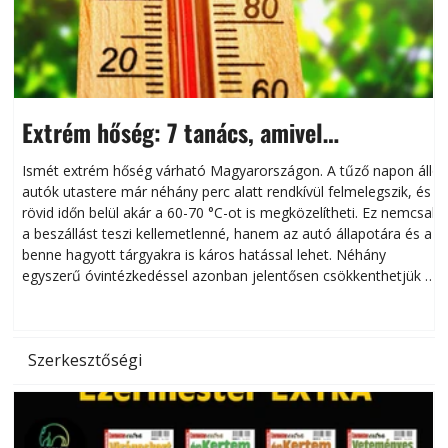
Extrém hőség: 7 tanács, amivel
megóvhatjuk autónkat a nyári károktól
Ismét extrém hőség várható Magyarországon. A tűző napon álló
autók utastere már néhány perc alatt rendkívül felmelegszik, és
rövid időn belül akár a 60-70 °C-ot is megközelítheti. Ez nemcsak
n
a beszállást teszi kellemetlenné, hanem az autó állapotára és a
benne hagyott tárgyakra is káros hatással lehet. Néhány
egyszerű óvintézkedéssel azonban jelentősen csökkenthetjük a
hőség káros hatásait.
l
Szerkesztőségi