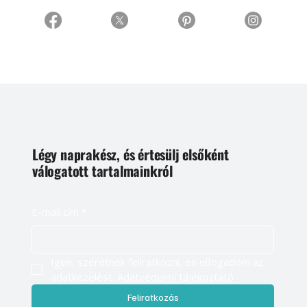
Légy naprakész, és értesülj elsőként
válogatott tartalmainkról
E-mail cím
*
Igen, szeretnék feliratkozni, és elfogadom az 
adatkezelést. 
Adatvédelmi tájékoztató
Feliratkozás