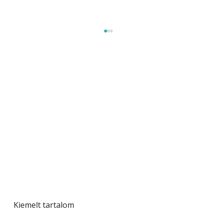
Gyerekszoba az új tanévhez
Kiemelt tartalom