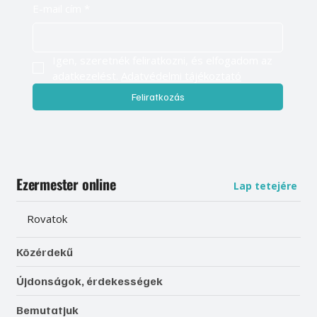
E-mail cím
*
Igen, szeretnék feliratkozni, és elfogadom az 
adatkezelést. 
Adatvédelmi tájékoztató
Feliratkozás
Ezermester online
Lap tetejére
Rovatok
Közérdekű
Újdonságok, érdekességek
Bemutatjuk