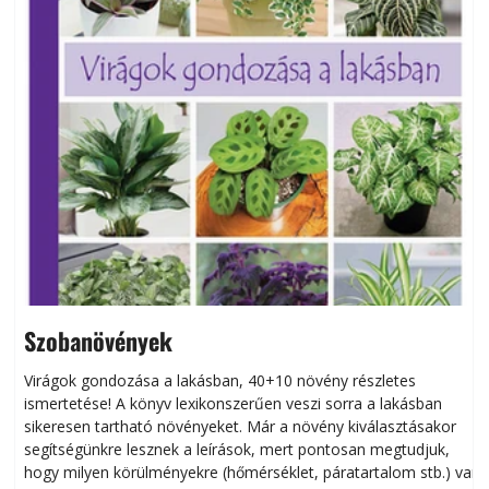
Szobanövények
Virágok gondozása a lakásban, 40+10 növény részletes
ismertetése! A könyv lexikonszerűen veszi sorra a lakásban
s
sikeresen tart­ha­tó növényeket. Már a növény kiválasztásakor
h
segítségünkre lesznek a leírások, mert pontosan megtudjuk,
k
hogy milyen körülményekre (hőmérséklet, páratartalom stb.) van