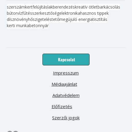
szerszám
kert
felújítás
lakberendezés
kreatív ötlet
barkácsolás
bútor
víz
fűtés
szerkesztőség
elektronika
hasznos tippek
dísznövény
hőszigetelés
tető
megújuló energia
tisztítás
kerti munka
beton
nyár
Kapcsolat
Impresszum
Médiaajánlat
Adatvédelem
Előfizetés
Szerzői jogok