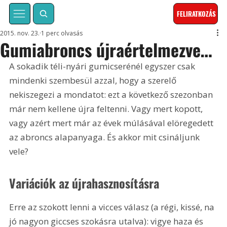
FELIRATKOZÁS
2015. nov. 23.
1 perc olvasás
Gumiabroncs újraértelmezve…
A sokadik téli-nyári gumicserénél egyszer csak 
mindenki szembesül azzal, hogy a szerelő 
nekiszegezi a mondatot: ezt a következő szezonban 
már nem kellene újra feltenni. Vagy mert kopott, 
vagy azért mert már az évek múlásával elöregedett 
az abroncs alapanyaga. És akkor mit csináljunk 
vele?
Variációk az újrahasznosításra
Erre az szokott lenni a vicces válasz (a régi, kissé, na 
jó nagyon giccses szokásra utalva): vigye haza és 