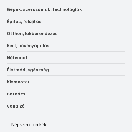
Gépek, szerszámok, technológiák
Építés, felújítás
Otthon, lakberendezés
Kert, növényápolás
Női vonal
Életmód, egészség
Kismester
Barkács
Vonalzó
Népszerű címkék