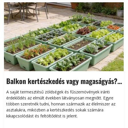
Balkon kertészkedés vagy magaságyás?
Helytakarékos kertészkedés
A saját termesztésű zöldségek és fűszernövények iránti
érdeklődés az elmúlt években látványosan megnőtt. Egyre
többen szeretnék tudni, honnan származik az élelmiszer az
l
asztalukra, miközben a kertészkedés sokak számára
kikapcsolódást és feltöltődést is jelent.
é
d