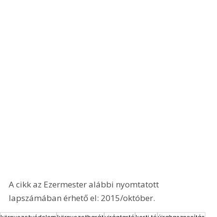
A cikk az Ezermester alábbi nyomtatott 
lapszámában érhető el: 2015/október.
környezetvédelem
környezetbarát
virágtartó
kerti tó
újrahasznosítás