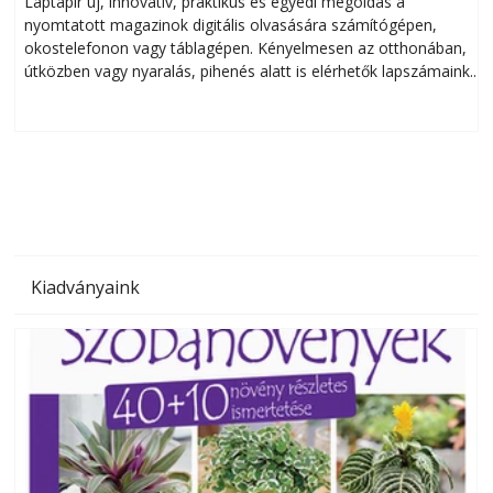
Laptapir új, innovatív, praktikus és egyedi megoldás a
L
nyomtatott magazinok digitális olvasására számítógépen,
okostelefonon vagy táblagépen. Kényelmesen az otthonában,
útközben vagy nyaralás, pihenés alatt is elérhetők lapszámaink.
ú
Bárhol, bármikor, akár külföldön élve vagy dolgozva is
B
olvashatók az Ezermester lapszámai. A Laptapir kényelmes
megoldás, mert: – t
Kiadványaink