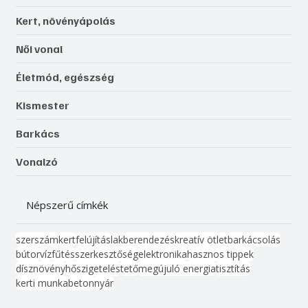
Kert, növényápolás
Női vonal
Életmód, egészség
Kismester
Barkács
Vonalzó
Népszerű címkék
szerszám
kert
felújítás
lakberendezés
kreatív ötlet
barkácsolás
bútor
víz
fűtés
szerkesztőség
elektronika
hasznos tippek
dísznövény
hőszigetelés
tető
megújuló energia
tisztítás
kerti munka
beton
nyár