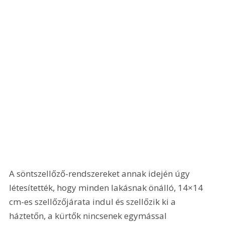
A söntszellőző-rendszereket annak idején úgy 
létesítették, hogy minden lakásnak önálló, 14×14 
cm-es szellőzőjárata indul és szellőzik ki a 
háztetőn, a kürtők nincsenek egymással 