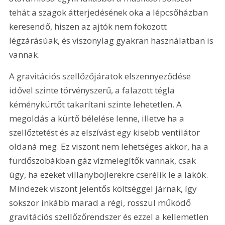
tehát a szagok átterjedésének oka a lépcsőházban 
keresendő, hiszen az ajtók nem fokozott 
légzárásúak, és viszonylag gyakran használatban is 
vannak.
A gravitációs szellőzőjáratok elszennyeződése 
idővel szinte törvényszerű, a falazott tégla 
kéménykürtőt takarítani szinte lehetetlen. A 
megoldás a kürtő bélelése lenne, illetve ha a 
szellőztetést és az elszívást egy kisebb ventilátor 
oldaná meg. Ez viszont nem lehetséges akkor, ha a 
fürdőszobákban gáz vízmelegítők vannak, csak 
úgy, ha ezeket villanybojlerekre cserélik le a lakók. 
Mindezek viszont jelentős költséggel járnak, így 
sokszor inkább marad a régi, rosszul működő 
gravitációs szellőzőrendszer és ezzel a kellemetlen 