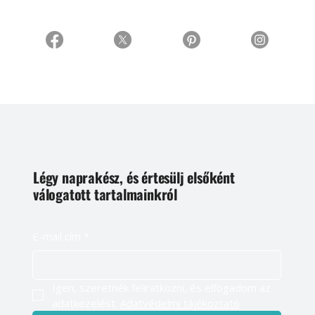
Légy naprakész, és értesülj elsőként
válogatott tartalmainkról
E-mail cím
*
Igen, szeretnék feliratkozni, és elfogadom az 
adatkezelést. 
Adatvédelmi tájékoztató