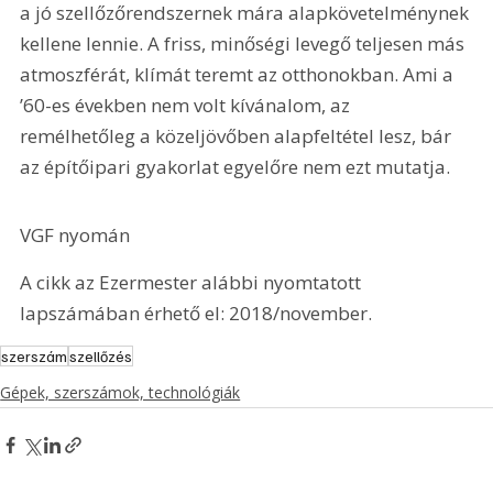
a jó szellőzőrendszernek mára alapkövetelménynek 
kellene lennie. A friss, minőségi levegő teljesen más 
atmoszférát, klímát teremt az otthonokban. Ami a 
’60-es években nem volt kívánalom, az 
remélhetőleg a közeljövőben alapfeltétel lesz, bár 
az építőipari gyakorlat egyelőre nem ezt mutatja.
VGF nyomán
A cikk az Ezermester alábbi nyomtatott 
lapszámában érhető el: 2018/november.
szerszám
szellőzés
Gépek, szerszámok, technológiák