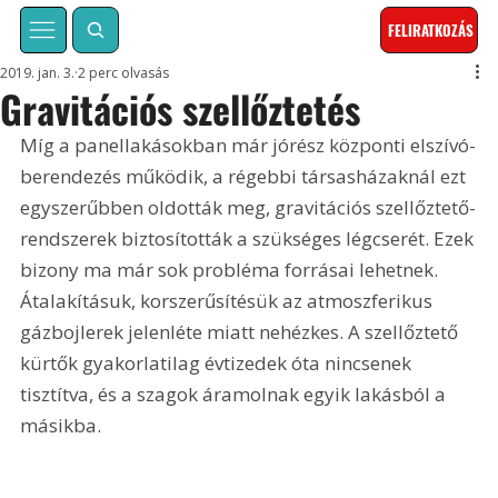
FELIRATKOZÁS
2019. jan. 3.
2 perc olvasás
Gravitációs szellőztetés
Míg a panellakásokban már jórész központi elszívó-
berendezés működik, a régebbi társasházaknál ezt 
egyszerűbben oldották meg, gravitációs szellőztető-
rendszerek biztosították a szükséges légcserét. Ezek 
bizony ma már sok probléma forrásai lehetnek. 
Átalakításuk, korszerűsítésük az atmoszferikus 
gázbojlerek jelenléte miatt nehézkes. A szellőztető 
kürtők gyakorlatilag évtizedek óta nincsenek 
tisztítva, és a szagok áramolnak egyik lakásból a 
másikba.