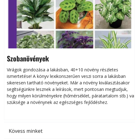
Szobanövények
Virágok gondozása a lakásban, 40+10 növény részletes
ismertetése! A könyv lexikonszerűen veszi sorra a lakásban
s
sikeresen tart­ha­tó növényeket. Már a növény kiválasztásakor
h
segítségünkre lesznek a leírások, mert pontosan megtudjuk,
k
hogy milyen körülményekre (hőmérséklet, páratartalom stb.) van
szüksége a növénynek az egészséges fejlődéshez.
t
Kövess minket