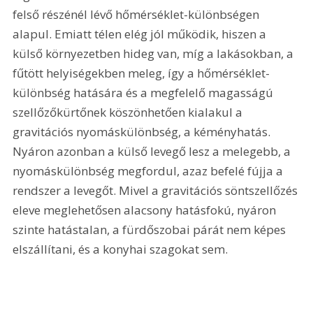
felső részénél lévő hőmérséklet-különbségen 
alapul. Emiatt télen elég jól működik, hiszen a 
külső környezetben hideg van, míg a lakásokban, a 
fűtött helyiségekben meleg, így a hőmérséklet-
különbség hatására és a megfelelő magasságú 
szellőzőkürtőnek köszönhetően kialakul a 
gravitációs nyomáskülönbség, a kéményhatás. 
Nyáron azonban a külső levegő lesz a melegebb, a 
nyomáskülönbség megfordul, azaz befelé fújja a 
rendszer a levegőt. Mivel a gravitációs söntszellőzés 
eleve meglehetősen alacsony hatásfokú, nyáron 
szinte hatástalan, a fürdőszobai párát nem képes 
elszállítani, és a konyhai szagokat sem.