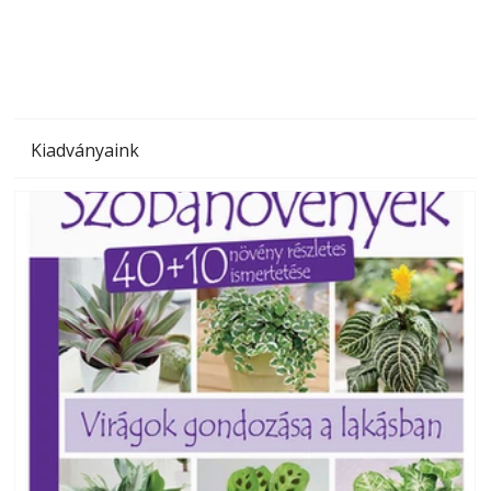
megoldás, mert: – t
Kiadványaink