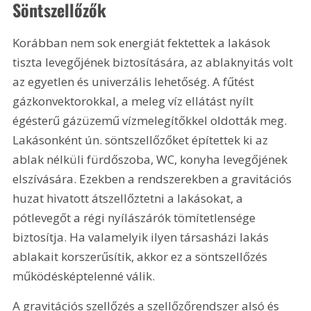
Söntszellőzők
Korábban nem sok energiát fektettek a lakások 
tiszta levegőjének biztosítására, az ablaknyitás volt 
az egyetlen és univerzális lehetőség. A fűtést 
gázkonvektorokkal, a meleg víz ellátást nyílt 
égésterű gázüzemű vízmelegítőkkel oldották meg. 
Lakásonként ún. söntszellőzőket építettek ki az 
ablak nélküli fürdőszoba, WC, konyha levegőjének 
elszívására. Ezekben a rendszerekben a gravitációs 
huzat hivatott átszellőztetni a lakásokat, a 
pótlevegőt a régi nyílászárók tömítetlensége 
biztosítja. Ha valamelyik ilyen társasházi lakás 
ablakait korszerűsítik, akkor ez a söntszellőzés 
működésképtelenné válik.
A gravitációs szellőzés a szellőzőrendszer alsó és 