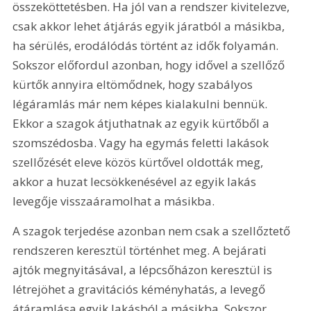
összeköttetésben. Ha jól van a rendszer kivitelezve, 
csak akkor lehet átjárás egyik járatból a másikba, 
ha sérülés, erodálódás történt az idők folyamán. 
Sokszor előfordul azonban, hogy idővel a szellőző 
kürtők annyira eltömődnek, hogy szabályos 
légáramlás már nem képes kialakulni bennük. 
Ekkor a szagok átjuthatnak az egyik kürtőből a 
szomszédosba. Vagy ha egymás feletti lakások 
szellőzését eleve közös kürtővel oldották meg, 
akkor a huzat lecsökkenésével az egyik lakás 
levegője visszaáramolhat a másikba.
A szagok terjedése azonban nem csak a szellőztető 
rendszeren keresztül történhet meg. A bejárati 
ajtók megnyitásával, a lépcsőházon keresztül is 
létrejöhet a gravitációs kéményhatás, a levegő 
átáramlása egyik lakásból a másikba. Sokszor 