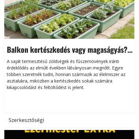
Balkon kertészkedés vagy magaságyás?
Helytakarékos kertészkedés
A saját termesztésű zöldségek és fűszernövények iránti
érdeklődés az elmúlt években látványosan megnőtt. Egyre
többen szeretnék tudni, honnan származik az élelmiszer az
l
asztalukra, miközben a kertészkedés sokak számára
kikapcsolódást és feltöltődést is jelent.
é
d
Szerkesztőségi