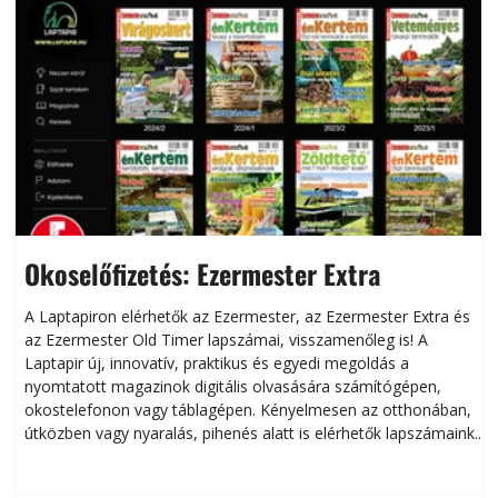
Okoselőfizetés: Ezermester Extra
A Laptapiron elérhetők az Ezermester, az Ezermester Extra és
az Ezermester Old Timer lapszámai, visszamenőleg is! A
Laptapir új, innovatív, praktikus és egyedi megoldás a
L
nyomtatott magazinok digitális olvasására számítógépen,
okostelefonon vagy táblagépen. Kényelmesen az otthonában,
útközben vagy nyaralás, pihenés alatt is elérhetők lapszámaink.
ú
Bárhol, bármikor, akár külföldön élve vagy dolgozva is
B
olvashatók az Ezermester lapszámai. A Laptapir kényelmes