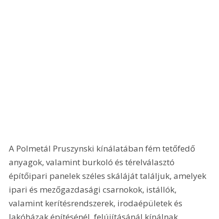
A Polmetál Pruszynski kínálatában fém tetőfedő 
anyagok, valamint burkoló és térelválasztó 
építőipari panelek széles skáláját találjuk, amelyek 
ipari és mezőgazdasági csarnokok, istállók, 
valamint kerítésrendszerek, irodaépületek és 
lakóházak építésénél, felújításánál kínálnak 