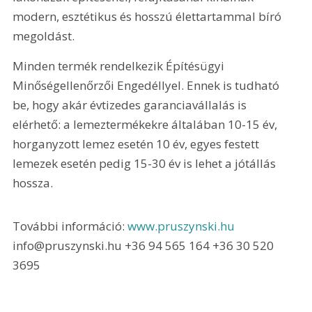
modern, esztétikus és hosszú élettartammal bíró 
megoldást.
Minden termék rendelkezik Építésügyi 
Minőségellenőrzői Engedéllyel. Ennek is tudható 
be, hogy akár évtizedes garanciavállalás is 
elérhető: a lemeztermékekre általában 10-15 év, 
horganyzott lemez esetén 10 év, egyes festett 
lemezek esetén pedig 15-30 év is lehet a jótállás 
hossza.
További információ: 
www.pruszynski.hu 
info@pruszynski.hu +36 94 565 164 +36 30 520 
3695