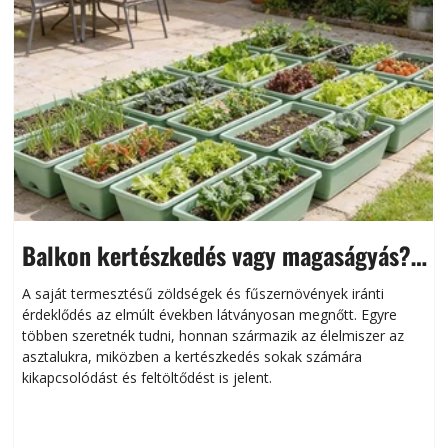
Balkon kertészkedés vagy magaságyás?
Helytakarékos kertészkedés
A saját termesztésű zöldségek és fűszernövények iránti
érdeklődés az elmúlt években látványosan megnőtt. Egyre
többen szeretnék tudni, honnan származik az élelmiszer az
l
asztalukra, miközben a kertészkedés sokak számára
kikapcsolódást és feltöltődést is jelent.
é
d