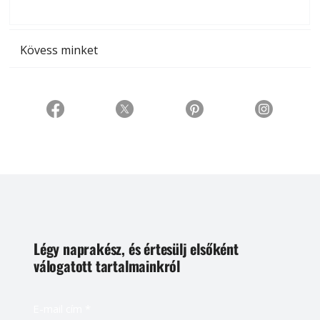
t
Kövess minket
Légy naprakész, és értesülj elsőként
válogatott tartalmainkról
E-mail cím
*