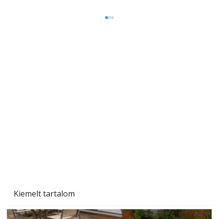
Tiszta homlokzat éveken át
Kiemelt tartalom