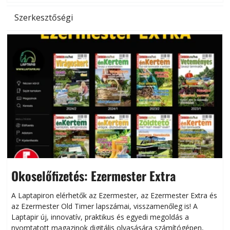
Szerkesztőségi
Okoselőfizetés: Ezermester Extra
A Laptapiron elérhetők az Ezermester, az Ezermester Extra és
az Ezermester Old Timer lapszámai, visszamenőleg is! A
Laptapir új, innovatív, praktikus és egyedi megoldás a
L
nyomtatott magazinok digitális olvasására számítógépen,