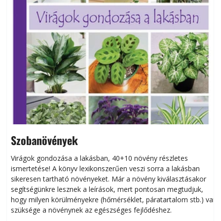
Szobanövények
Virágok gondozása a lakásban, 40+10 növény részletes
ismertetése! A könyv lexikonszerűen veszi sorra a lakásban
s
sikeresen tart­ha­tó növényeket. Már a növény kiválasztásakor
h
segítségünkre lesznek a leírások, mert pontosan megtudjuk,
k
hogy milyen körülményekre (hőmérséklet, páratartalom stb.) van
szüksége a növénynek az egészséges fejlődéshez.