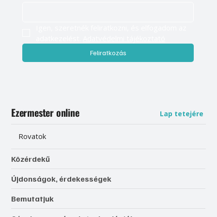
Igen, szeretnék feliratkozni, és elfogadom az 
adatkezelést. 
Adatvédelmi tájékoztató
Feliratkozás
Ezermester online
Lap tetejére
Rovatok
Közérdekű
Újdonságok, érdekességek
Bemutatjuk