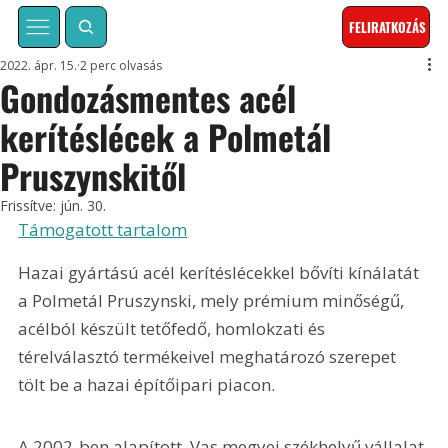
FELIRATKOZÁS
2022. ápr. 15.
2 perc olvasás
Gondozásmentes acél
kerítéslécek a Polmetál
Pruszynskitől
Frissítve:
jún. 30.
Támogatott tartalom
Hazai gyártású acél kerítéslécekkel bővíti kínálatát 
a Polmetál Pruszynski, mely prémium minőségű, 
acélból készült tetőfedő, homlokzati és 
térelválasztó termékeivel meghatározó szerepet 
tölt be a hazai építőipari piacon.
A 2002-ben alapított, Vas megyei székhelyű vállalat 