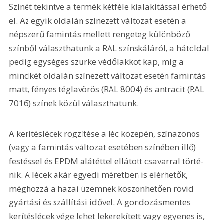
Színét tekintve a termék kétféle kialakítással érhető 
el. Az egyik oldalán színezett változat esetén a 
népszerű famintás mellett rengeteg különböző 
színből választhatunk a RAL színskáláról, a hátoldal 
pedig egységes szürke védőlakkot kap, míg a 
mindkét oldalán színezett változat esetén famintás 
matt, fényes téglavörös (RAL 8004) és antracit (RAL 
7016) színek közül választhatunk.
A kerítéslécek rögzítése a léc közepén, színazonos 
(vagy a famintás változat esetében színében illő) 
festéssel és EPDM alátéttel ellátott csavarral törté­
nik. A lécek akár egyedi méretben is elérhetők, 
méghozzá a hazai üzemnek köszönhetően rövid 
gyártási és szállítási idővel. A gondozásmentes 
kerítéslécek vége lehet lekerekített vagy egyenes is, 