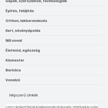
Gépek, szerszámok, technológiák
Építés, felújítás
Otthon, lakberendezés
Kert, növényápolás
Női vonal
Életmód, egészség
Kismester
Barkács
Vonalzó
Népszerű címkék
szerszám
kert
felújítás
lakberendezés
kreatív ötlet
barkácsolás