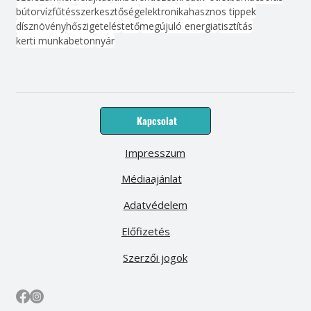
bútor
víz
fűtés
szerkesztőség
elektronika
hasznos tippek
dísznövény
hőszigetelés
tető
megújuló energia
tisztítás
kerti munka
beton
nyár
Kapcsolat
Impresszum
Médiaajánlat
Adatvédelem
Előfizetés
Szerzői jogok