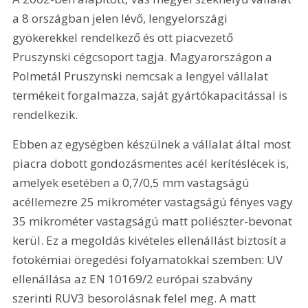
a 8 országban jelen lévő, lengyelországi 
gyökerekkel rendelkező és ott piacvezető 
Pruszynski cégcsoport tagja. Magyarországon a 
Polmetál Pruszynski nemcsak a lengyel vállalat 
termékeit forgalmazza, saját gyártókapacitással is 
rendelkezik.
Ebben az egységben készülnek a vállalat által most 
piacra dobott gondozásmentes acél kerítéslécek is, 
amelyek esetében a 0,7/0,5 mm vastagságú 
acéllemezre 25 mikrométer vastagságú fényes vagy 
35 mikrométer vastagságú matt poliészter-bevonat 
kerül. Ez a megoldás kivételes ellenállást biztosít a 
fotokémiai öregedési folyamatokkal szemben: UV 
ellenállása az EN 10169/2 európai szabvány 
szerinti RUV3 besorolásnak felel meg. A matt 