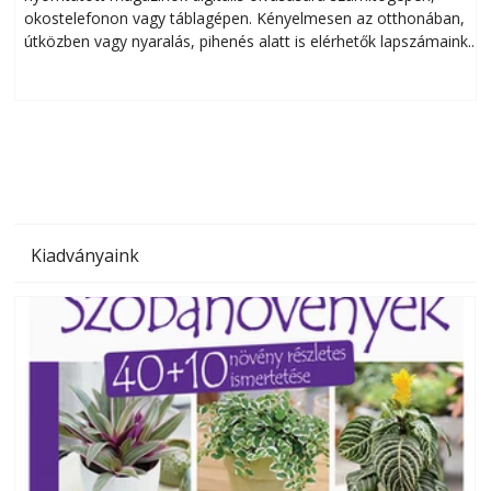
okostelefonon vagy táblagépen. Kényelmesen az otthonában,
útközben vagy nyaralás, pihenés alatt is elérhetők lapszámaink.
ú
Bárhol, bármikor, akár külföldön élve vagy dolgozva is
B
olvashatók az Ezermester lapszámai. A Laptapir kényelmes
megoldás, mert: – t
Kiadványaink