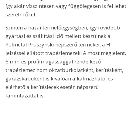
így akár vízszintesen vagy függőlegesen is fel lehet 
szerelni őket.
Szintén a hazai termelőegységben, így rövidebb 
gyártási és szállítási idő mellett készülnek a 
Polmetál Pruszynski népszerű termékei, a H 
jelzéssel ellátott trapézlemezek. A most megjelent, 
6 mm-es profilmagassággal rendelkező 
trapézlemez homlokzatburkolatként, kerítésként, 
garázskapuként is kiválóan alkalmazható, és 
elérhető a kerítéslécek esetén népszerű 
famintázattal is.