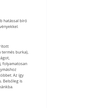
 hatással bíró 
vényekkel.
ított 
 termés burka), 
ágot, 
j, folyamatosan 
egymáshoz 
öbbet. Az így 
. Belsőleg is 
eánkba.